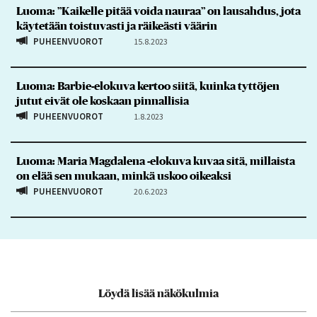
Luoma: ”Kaikelle pitää voida nauraa” on lausahdus, jota
käytetään toistuvasti ja räikeästi väärin
PUHEENVUOROT
15.8.2023
Luoma: Barbie-elokuva kertoo siitä, kuinka tyttöjen
jutut eivät ole koskaan pinnallisia
PUHEENVUOROT
1.8.2023
Luoma: Maria Magdalena -elokuva kuvaa sitä, millaista
on elää sen mukaan, minkä uskoo oikeaksi
PUHEENVUOROT
20.6.2023
Löydä lisää näkökulmia