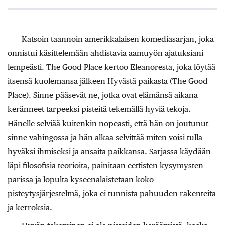
Katsoin taannoin amerikkalaisen komediasarjan, joka
onnistui käsittelemään ahdistavia aamuyön ajatuksiani
lempeästi. The Good Place kertoo Eleanoresta, joka löytää
itsensä kuolemansa jälkeen Hyvästä paikasta (The Good
Place). Sinne pääsevät ne, jotka ovat elämänsä aikana
keränneet tarpeeksi pisteitä tekemällä hyviä tekoja.
Hänelle selviää kuitenkin nopeasti, että hän on joutunut
sinne vahingossa ja hän alkaa selvittää miten voisi tulla
hyväksi ihmiseksi ja ansaita paikkansa. Sarjassa käydään
läpi filosofisia teorioita, painitaan eettisten kysymysten
parissa ja lopulta kyseenalaistetaan koko
pisteytysjärjestelmä, joka ei tunnista pahuuden rakenteita
ja kerroksia.