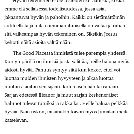
Hyvän tekeminen ei ole pisteiden keräämistä, koska
emme elä sellaisessa todellisuudessa, jossa asiat
jakaantuvat hyviin ja pahoihin. Kaikki on sietämättömän
suhteellista ja mitä enemmän ihmisellä on valtaa ja rahaa,
sitä vaikeampaa hyvän tekeminen on. Siksikin Jeesus
kehotti näitä asioita välttämään.
The Good Placessa ihmisistä tulee parempia yhdessä.
Kun ympärillä on ihmisiä joista välittää, heille haluaa myös
aidosti hyvää. Pahuus syntyy siitä kun kokee, ettei voi
luottaa muiden ihmisten hyvyyteen ja alkaa luottaa
muihin asioihin sen sijaan, kuten asemaan tai rahaan.
Sarjan edetessä Eleanor ja muut sarjan keskeneräiset
hahmot tulevat tutuiksi ja rakkaiksi. Heille haluaa pelkkää
hyvää. Näin uskon, tai ainakin toivon myös Jumalan meitä
katselevan.