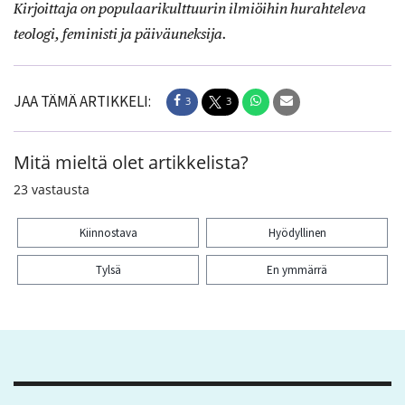
Kirjoittaja on populaarikulttuurin ilmiöihin hurahteleva
teologi, feministi ja päiväuneksija.
JAA TÄMÄ ARTIKKELI:
3
3
Mitä mieltä olet artikkelista?
23
vastausta
Kiinnostava
Hyödyllinen
Tylsä
En ymmärrä
Kiitos palautteesta! Jaa artikkeli:
3
3