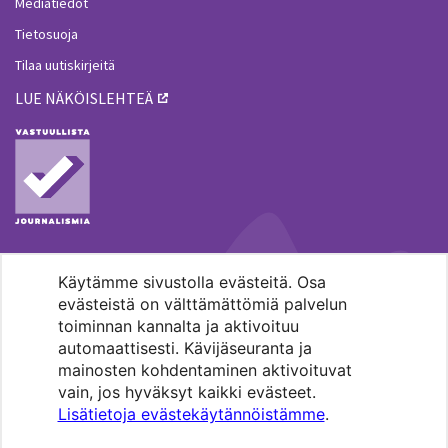
Mediatiedot
Tietosuoja
Tilaa uutiskirjeitä
LUE NÄKÖISLEHTEÄ
Käytämme sivustolla evästeitä. Osa
MENOHAKU
evästeistä on välttämättömiä palvelun
toiminnan kannalta ja aktivoituu
automaattisesti. Kävijäseuranta ja
mainosten kohdentaminen aktivoituvat
vain, jos hyväksyt kaikki evästeet.
Lisätietoja evästekäytännöistämme
.
Pääkaupunkiseudun evankelis-
luterilaisten seurakuntien media.