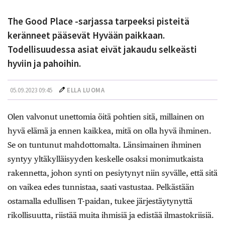
The Good Place -sarjassa tarpeeksi pisteitä
keränneet pääsevät Hyvään paikkaan.
Todellisuudessa asiat eivät jakaudu selkeästi
hyviin ja pahoihin.
05.09.2023 09:45
ELLA LUOMA
Olen valvonut unettomia öitä pohtien sitä, millainen on
hyvä elämä ja ennen kaikkea, mitä on olla hyvä ihminen.
Se on tuntunut mahdottomalta. Länsimainen ihminen
syntyy yltäkylläisyyden keskelle osaksi monimutkaista
rakennetta, johon synti on pesiytynyt niin syvälle, että sitä
on vaikea edes tunnistaa, saati vastustaa. Pelkästään
ostamalla edullisen T-paidan, tukee järjestäytynyttä
rikollisuutta, riistää muita ihmisiä ja edistää ilmastokriisiä.