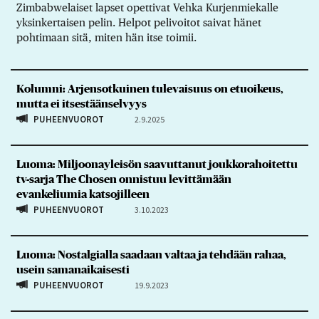
Zimbabwelaiset lapset opettivat Vehka Kurjenmiekalle
yksinkertaisen pelin. Helpot pelivoitot saivat hänet
pohtimaan sitä, miten hän itse toimii.
Kolumni: Arjensotkuinen tulevaisuus on etuoikeus,
mutta ei itsestäänselvyys
PUHEENVUOROT
2.9.2025
Luoma: Miljoonayleisön saavuttanut joukkorahoitettu
tv-sarja The Chosen onnistuu levittämään
evankeliumia katsojilleen
PUHEENVUOROT
3.10.2023
Luoma: Nostalgialla saadaan valtaa ja tehdään rahaa,
usein samanaikaisesti
PUHEENVUOROT
19.9.2023