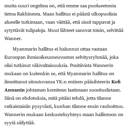
mutta suuri ongelma on, että emme saa puolueetonta
tietoa Rakhinesta. Maan hallitus ei päästä ulkopuolisia
alueelle tutkimaan, vaan väittää, että sissit tappavat ja
sytyttävät tulipaloja. Muut lähteet sanovat toisin, selvittää
Wanner.
Myanmarin hallitus ei halunnut ottaa vastaan
Euroopan ihmisoikeusneuvoston selvitysryhmää, joka
olisi tutkinut väkivaltaisuuksia. Positiivista Wannerin
mukaan on kuitenkin se, että Myanmarin hallitus on
ilmoittanut sitoutuvansa YK:n entisen pääsihteerin
Kofi
Annanin
johtaman komitean laatimaan suosituslistaan.
Siinä on ehdotuksia, mitä pitäisi tehdä, jotta tilanne
ratkaistaisiin pysyvästi, kunhan tilanne ensin rauhoittuu.
Wannerin mukaan keskusteluyhteys maan hallintoon on
syytä säilyttää.