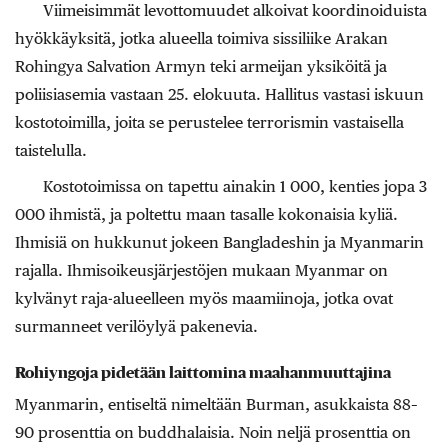
Viimeisimmät levottomuudet alkoivat koordinoiduista
hyökkäyksitä, jotka alueella toimiva sissiliike Arakan
Rohingya Salvation Armyn teki armeijan yksiköitä ja
poliisiasemia vastaan 25. elokuuta. Hallitus vastasi iskuun
kostotoimilla, joita se perustelee terrorismin vastaisella
taistelulla.
Kostotoimissa on tapettu ainakin 1 000, kenties jopa 3
000 ihmistä, ja poltettu maan tasalle kokonaisia kyliä.
Ihmisiä on hukkunut jokeen Bangladeshin ja Myanmarin
rajalla. Ihmisoikeusjärjestöjen mukaan Myanmar on
kylvänyt raja-alueelleen myös maamiinoja, jotka ovat
surmanneet verilöylyä pakenevia.
Rohiyngoja pidetään laittomina maahanmuuttajina
Myanmarin, entiseltä nimeltään Burman, asukkaista 88–
90 prosenttia on buddhalaisia. Noin neljä prosenttia on