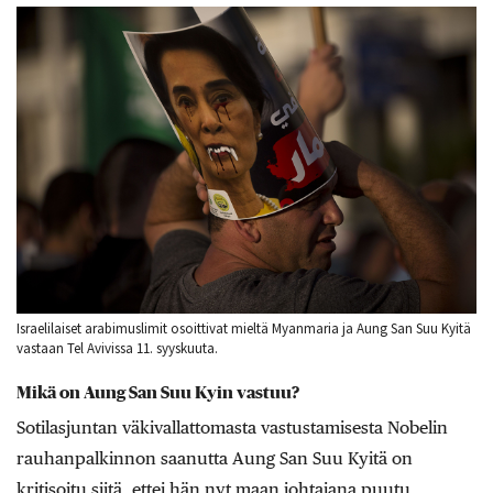
Israelilaiset arabimuslimit osoittivat mieltä Myanmaria ja Aung San Suu Kyitä
vastaan Tel Avivissa 11. syyskuuta.
Mikä on Aung San Suu Kyin vastuu?
Sotilasjuntan väkivallattomasta vastustamisesta Nobelin
rauhanpalkinnon saanutta Aung San Suu Kyitä on
kritisoitu siitä, ettei hän nyt maan johtajana puutu