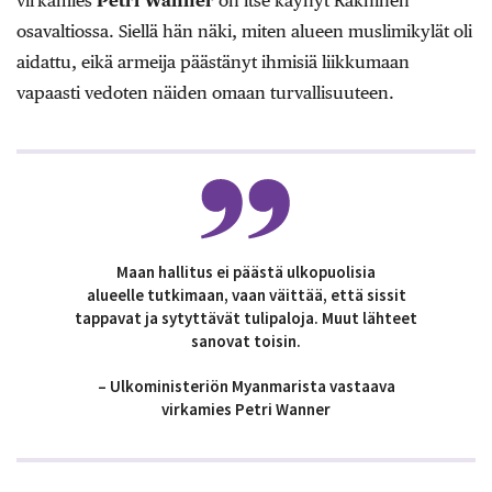
virkamies
Petri Wanner
on itse käynyt Rakhinen
osavaltiossa. Siellä hän näki, miten alueen muslimikylät oli
aidattu, eikä armeija päästänyt ihmisiä liikkumaan
vapaasti vedoten näiden omaan turvallisuuteen.
Maan hallitus ei päästä ulkopuolisia
alueelle tutkimaan, vaan väittää, että sissit
tappavat ja sytyttävät tulipaloja. Muut lähteet
sanovat toisin.
– Ulkoministeriön Myanmarista vastaava
virkamies Petri Wanner