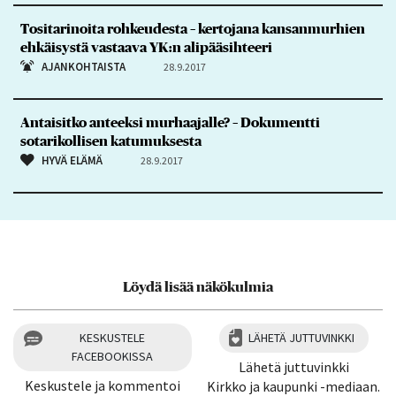
Tositarinoita rohkeudesta – kertojana kansanmurhien
ehkäisystä vastaava YK:n alipääsihteeri
AJANKOHTAISTA
28.9.2017
Antaisitko anteeksi murhaajalle? – Dokumentti
sotarikollisen katumuksesta
HYVÄ ELÄMÄ
28.9.2017
Löydä lisää näkökulmia
KESKUSTELE
LÄHETÄ JUTTUVINKKI
FACEBOOKISSA
Lähetä juttuvinkki
Keskustele ja kommentoi
Kirkko ja kaupunki -mediaan.