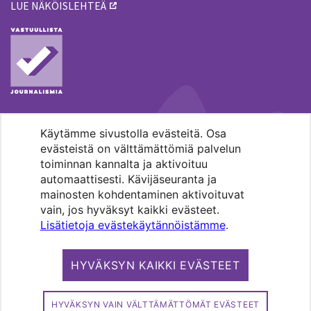
LUE NÄKÖISLEHTEÄ
Käytämme sivustolla evästeitä. Osa
MENOHAKU
evästeistä on välttämättömiä palvelun
toiminnan kannalta ja aktivoituu
automaattisesti. Kävijäseuranta ja
mainosten kohdentaminen aktivoituvat
vain, jos hyväksyt kaikki evästeet.
Lisätietoja evästekäytännöistämme
.
Pääkaupunkiseudun evankelis-
luterilaisten seurakuntien media.
HYVÄKSYN KAIKKI EVÄSTEET
Copyright 2026. Kirkko ja kaupunki. All
rights reserved.
HYVÄKSYN VAIN VÄLTTÄMÄTTÖMÄT EVÄSTEET