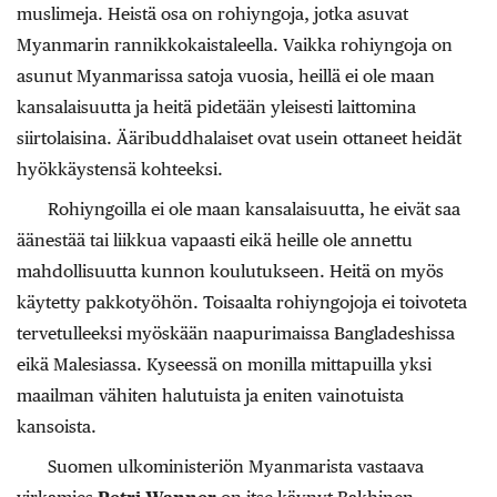
muslimeja. Heistä osa on rohiyngoja, jotka asuvat
Myanmarin rannikkokaistaleella. Vaikka rohiyngoja on
asunut Myanmarissa satoja vuosia, heillä ei ole maan
kansalaisuutta ja heitä pidetään yleisesti laittomina
siirtolaisina. Ääribuddhalaiset ovat usein ottaneet heidät
hyökkäystensä kohteeksi.
Rohiyngoilla ei ole maan kansalaisuutta, he eivät saa
äänestää tai liikkua vapaasti eikä heille ole annettu
mahdollisuutta kunnon koulutukseen. Heitä on myös
käytetty pakkotyöhön. Toisaalta rohiyngojoja ei toivoteta
tervetulleeksi myöskään naapurimaissa Bangladeshissa
eikä Malesiassa. Kyseessä on monilla mittapuilla yksi
maailman vähiten halutuista ja eniten vainotuista
kansoista.
Suomen ulkoministeriön Myanmarista vastaava