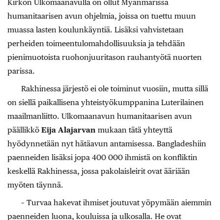
Kirkon Ulkomaanavulla on ollut Myanmarissa
humanitaarisen avun ohjelmia, joissa on tuettu muun
muassa lasten koulunkäyntiä. Lisäksi vahvistetaan
perheiden toimeentulomahdollisuuksia ja tehdään
pienimuotoista ruohonjuuritason rauhantyötä nuorten
parissa.
Rakhinessa järjestö ei ole toiminut vuosiin, mutta sillä
on siellä paikallisena yhteistyökumppanina Luterilainen
maailmanliitto. Ulkomaanavun humanitaarisen avun
päällikkö
Eija
Alajarvan
mukaan tätä yhteyttä
hyödynnetään nyt hätäavun antamisessa. Bangladeshiin
paenneiden lisäksi jopa 400 000 ihmistä on konfliktin
keskellä Rakhinessa, jossa pakolaisleirit ovat ääriään
myöten täynnä.
– Turvaa hakevat ihmiset joutuvat yöpymään aiemmin
paenneiden luona, kouluissa ja ulkosalla. He ovat