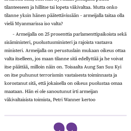
tilanteeseen ja hillitse tai lopeta väkivaltaa. Mutta onko
tilanne yksin hänen päätettävissään – armeijalla taitaa olla
vielä Myanmarissa iso valta?
– Armeijalla on 25 prosenttia parlamenttipaikoista sekä
sisäministeri, puolustusministeri ja rajoista vastaava
ministeri. Armeijalla on perustuslain mukaan oikeus ottaa
valta itselleen, jos maan tilanne sitä edellyttää ja he voivat
itse päättää, milloin näin on. Toisaalta Aung San Suu Kyi
on itse puhunut terrorismin vastaisesta toiminnasta ja
korostanut sitä, että jokaisella on oikeus puolustaa omaa
maataan. Hän ei ole sanoutunut irti armeijan
väkivaltaisista toimista, Petri Wanner kertoo