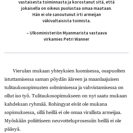
vastaisesta toiminnasta ja korostanut sitä, että
jokaisella on oikeus puolustaa omaa maataan.
Hän ei ole sanoutunut irti armeijan
väkivaltaisista toimista.
– Ulkoministeriön Myanmarista vastaava
virkamies Petri Wanner
Vierulan mukaan yhteyksien luomisessa, osapuolten
istuttamisessa saman pöydän ääreen ja maanlaajuisen
tulitaukosopimusten solmimisessa ja vahvistamisessa on
ollut iso työ. Tulitaukosopimukseen on nyt saatu mukaan
kahdeksan ryhmää. Rohingyat eivät ole mukana
sopimuksessa, sillä heillä ei ole omaa virallista armeijaa.
Myöskään poliittiseen neuvotteluprosessiin heillä ei ole
pääsyä.