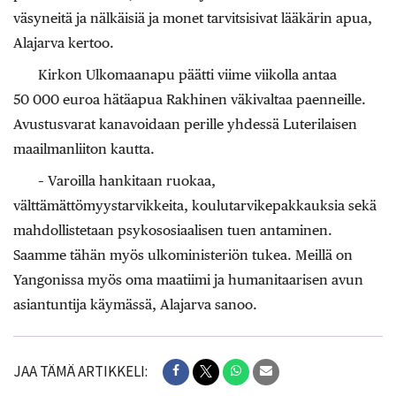
väsyneitä ja nälkäisiä ja monet tarvitsisivat lääkärin apua,
Alajarva kertoo.
Kirkon Ulkomaanapu päätti viime viikolla antaa
50 000 euroa hätäapua Rakhinen väkivaltaa paenneille.
Avustusvarat kanavoidaan perille yhdessä Luterilaisen
maailmanliiton kautta.
– Varoilla hankitaan ruokaa,
välttämättömyystarvikkeita, koulutarvikepakkauksia sekä
mahdollistetaan psykososiaalisen tuen antaminen.
Saamme tähän myös ulkoministeriön tukea. Meillä on
Yangonissa myös oma maatiimi ja humanitaarisen avun
asiantuntija käymässä, Alajarva sanoo.
JAA TÄMÄ ARTIKKELI: