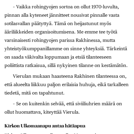
– Vaikka rohingyojen sortoa on ollut 1970-luvulta,
pinnan alla kyteneet jännitteet nousivat pinnalle vasta
sotilasvallan päätyttyä. Tämä on heijastunut myös
ääriliikkeiden organisoitumisena. Me emme tee työtä
varsinaisesti rohingyojen parissa Rakhinessa, mutta
yhteistyökumppanillamme on sinne yhteyksiä. Tärkeintä
on saada väkivalta loppumaan ja etsiä tilanteeseen
poliittista ratkaisua, sillä nykyinen tilanne on kestämätön.
Vierulan mukaan haasteena Rakhinen tilanteessa on,
että alueelta liikkuu paljon erilaisia huhuja, eikä tarkalleen
tiedetä, mitä on tapahtunut.
– Se on kuitenkin selvää, että siviiliuhrien määrä on
ollut huomattava, kiteyttää Vierula.
Kirkon Ulkomaanapu antaa hätäapua