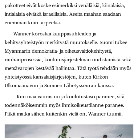
pakotteet eivät koske esimerkiksi venäläisiä, kiinalaisia,
intialaisia eivätkä israelilaisia. Aseita maahan saadaan
enemmän kuin tarpeeksi.
Wanner korostaa kauppasuhteiden ja
kehitysyhteistyön merkitystä muutokselle. Suomi tukee
Myanmarin demokratia- ja oikeusvaltiokehitystä,
rauhanprosessia, koulutusjärjestelmän uudistamista sekä
metsävarojen kestävää hallintaa. Tätä työtä tehdään myös
yhteistyössä kansalaisjärjestöjen, kuten Kirkon
Ulkomaanavun ja Suomen Lähetysseuran kanssa.
– Kun maa vaurastuu ja koulutustaso paranee, sitä
todennäköisemmin myös ihmisoikeustilanne paranee.
Pitkä matka siihen kuitenkin vielä on, Wanner tuumii.