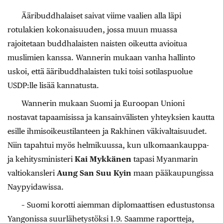
Ääribuddhalaiset saivat viime vaalien alla läpi
rotulakien kokonaisuuden, jossa muun muassa
rajoitetaan buddhalaisten naisten oikeutta avioitua
muslimien kanssa. Wannerin mukaan vanha hallinto
uskoi, että ääribuddhalaisten tuki toisi sotilaspuolue
USDP:lle lisää kannatusta.
Wannerin mukaan Suomi ja Euroopan Unioni
nostavat tapaamisissa ja kansainvälisten yhteyksien kautta
esille ihmisoikeustilanteen ja Rakhinen väkivaltaisuudet.
Niin tapahtui myös helmikuussa, kun ulkomaankauppa-
ja kehitysministeri
Kai Mykkänen
tapasi Myanmarin
valtiokansleri
Aung San Suu Kyin
maan pääkaupungissa
Naypyidawissa.
– Suomi korotti aiemman diplomaattisen edustustonsa
Yangonissa suurlähetystöksi 1.9. Saamme raportteja,