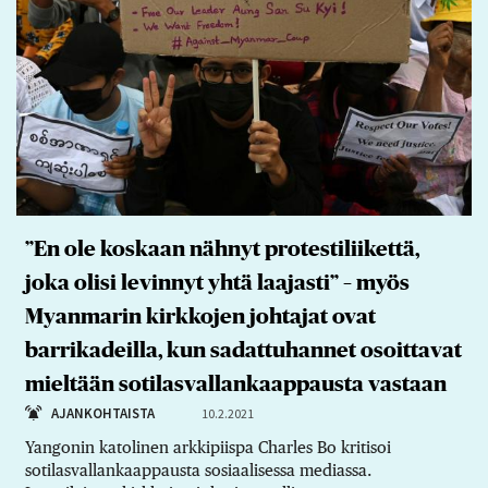
”En ole koskaan nähnyt protestiliikettä,
joka olisi levinnyt yhtä laajasti” – myös
Myanmarin kirkkojen johtajat ovat
barrikadeilla, kun sadattuhannet osoittavat
mieltään sotilasvallankaappausta vastaan
AJANKOHTAISTA
10.2.2021
Yangonin katolinen arkkipiispa Charles Bo kritisoi
sotilasvallankaappausta sosiaalisessa mediassa.