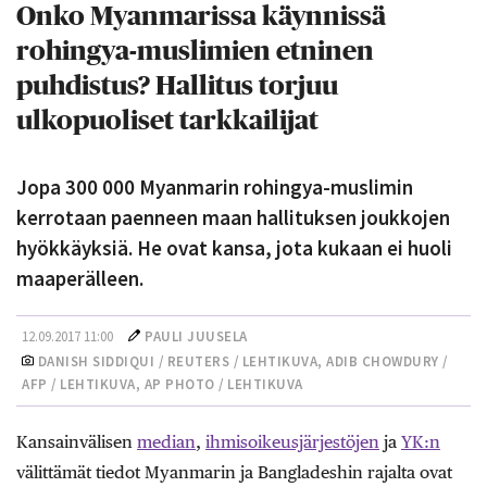
Onko Myanmarissa käynnissä
rohingya-muslimien etninen
puhdistus? Hallitus torjuu
ulkopuoliset tarkkailijat
Jopa 300 000 Myanmarin rohingya-muslimin
kerrotaan paenneen maan hallituksen joukkojen
hyökkäyksiä. He ovat kansa, jota kukaan ei huoli
maaperälleen.
12.09.2017 11:00
PAULI JUUSELA
DANISH SIDDIQUI / REUTERS / LEHTIKUVA, ADIB CHOWDURY /
AFP / LEHTIKUVA, AP PHOTO / LEHTIKUVA
Kansainvälisen
median
,
ihmisoikeusjärjestöjen
ja
YK:n
välittämät tiedot Myanmarin ja Bangladeshin rajalta ovat