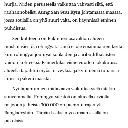
hurjia. Niiden perusteella vaikuttaa vahvasti siltä, että
rauhannobelisti
Aung San Suu Kyin
johtamassa maassa,
jossa sotilailla on yhä suuri valta, on käynnissä etninen
puhdistus.
Sen kohteena on Rakhinen osavaltion alueen
muslimiväestö, rohingyat. Tämä ei ole ensimmäinen kerta,
kun rohingyat joutuvat sotilaiden ja ääribuddhalaisten
vainon kohteeksi. Esimerkiksi viime vuoden lokakuussa
alueella tapahtui myös hirveyksiä ja kymmeniä tuhansia
ihmisiä pakeni maasta.
Nyt tapahtumien mittakaava vaikuttaa vielä tätäkin
suuremmalta. Rohingya-väestöä on alueella arviolta
miljoona ja heistä 300 000 on paennut rajan yli
Bangladeshiin. Tämän lisäksi myös maan sisällä on
pakolaisia.