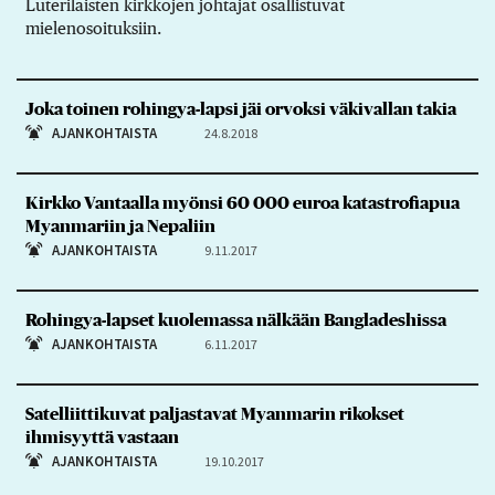
Luterilaisten kirkkojen johtajat osallistuvat
mielenosoituksiin.
Joka toinen rohingya-lapsi jäi orvoksi väkivallan takia
AJANKOHTAISTA
24.8.2018
Kirkko Vantaalla myönsi 60 000 euroa katastrofiapua
Myanmariin ja Nepaliin
AJANKOHTAISTA
9.11.2017
Rohingya-lapset kuolemassa nälkään Bangladeshissa
AJANKOHTAISTA
6.11.2017
Satelliittikuvat paljastavat Myanmarin rikokset
ihmisyyttä vastaan
AJANKOHTAISTA
19.10.2017