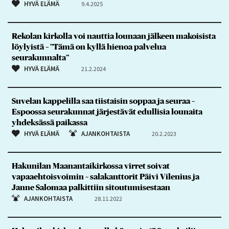
HYVÄ ELÄMÄ
9.4.2025
Rekolan kirkolla voi nauttia lounaan jälkeen makoisista
löylyistä – ”Tämä on kyllä hienoa palvelua
seurakunnalta”
HYVÄ ELÄMÄ
21.2.2024
Suvelan kappelilla saa tiistaisin soppaa ja seuraa –
Espoossa seurakunnat järjestävät edullisia lounaita
yhdeksässä paikassa
HYVÄ ELÄMÄ
AJANKOHTAISTA
20.2.2023
Hakunilan Maanantaikirkossa virret soivat
vapaaehtoisvoimin – salakanttorit Päivi Vilenius ja
Janne Salomaa palkittiin sitoutumisestaan
AJANKOHTAISTA
28.11.2022