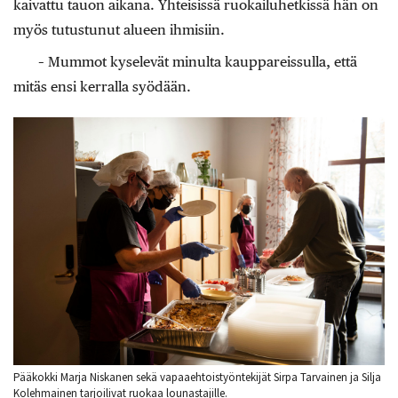
kaivattu tauon aikana. Yhteisissä ruokailuhetkissä hän on
myös tutustunut alueen ihmisiin.
– Mummot kyselevät minulta kauppareissulla, että
mitäs ensi kerralla syödään.
Pääkokki Marja Niskanen sekä vapaaehtoistyöntekijät Sirpa Tarvainen ja Silja
Kolehmainen tarjoilivat ruokaa lounastajille.