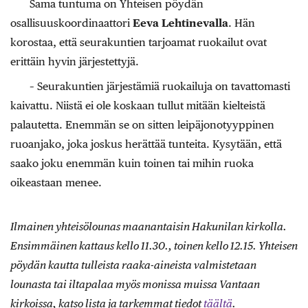
Sama tuntuma on Yhteisen pöydän
osallisuuskoordinaattori
Eeva Lehtinevalla
. Hän
korostaa, että seurakuntien tarjoamat ruokailut ovat
erittäin hyvin järjestettyjä.
– Seurakuntien järjestämiä ruokailuja on tavattomasti
kaivattu. Niistä ei ole koskaan tullut mitään kielteistä
palautetta. Enemmän se on sitten leipäjonotyyppinen
ruoanjako, joka joskus herättää tunteita. Kysytään, että
saako joku enemmän kuin toinen tai mihin ruoka
oikeastaan menee.
Ilmainen yhteisölounas maanantaisin Hakunilan kirkolla.
Ensimmäinen kattaus kello 11.30., toinen kello 12.15. Yhteisen
pöydän kautta tulleista raaka-aineista valmistetaan
lounasta tai iltapalaa myös monissa muissa Vantaan
kirkoissa, katso lista ja tarkemmat tiedot
täältä
.