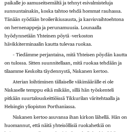
paikalle jo aamuseitsemältä ja tehnyt esivalmisteluja
sunnuntainakin, koska tahtoo tehdä hommat rauhassa.
Tänään syödään broilerikiusausta, ja kasvisvaihtoehtona
on hernenappeja ja perunamuusia. Lounaalla
hyödynnetään Yhteinen pöytä -verkoston
hävikkiterminaalin kautta tulevaa ruokaa.
– Tiedämme perjantaina, mitä Yhteisen pöydän kautta
on tulossa. Sitten suunnitellaan, mitä ruokaa tehdään ja
tilaamme Keskolta täydennystä, Niskanen kertoo.
Aterian loihtiminen tällaiselle väkimäärälle ei ole
Niskaselle temppu eikä mikään, sillä hän työskenteli
pitkään suurtalouskeittiöissä Tikkurilan väritehtaalla ja
Helsingin yliopiston Porthaniassa.
Niskanen kertoo asuvansa ihan kirkon lähellä. Hän on
huomannut, että näitä yhteisöllisiä ruokahetkiä on