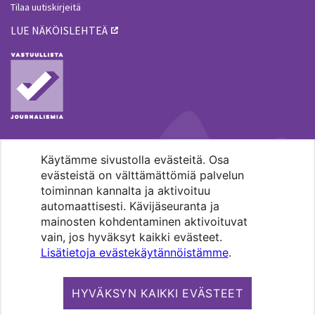
Tilaa uutiskirjeitä
LUE NÄKÖISLEHTEÄ
Käytämme sivustolla evästeitä. Osa
MENOHAKU
evästeistä on välttämättömiä palvelun
toiminnan kannalta ja aktivoituu
automaattisesti. Kävijäseuranta ja
mainosten kohdentaminen aktivoituvat
vain, jos hyväksyt kaikki evästeet.
Lisätietoja evästekäytännöistämme
.
Pääkaupunkiseudun evankelis-
luterilaisten seurakuntien media.
HYVÄKSYN KAIKKI EVÄSTEET
Copyright 2026. Kirkko ja kaupunki. All