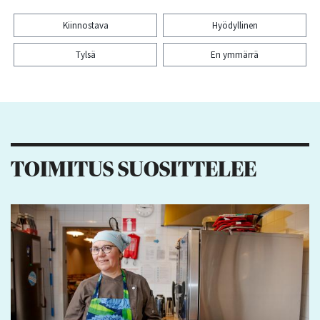
Kiinnostava
Hyödyllinen
Tylsä
En ymmärrä
Kiitos palautteesta! Jaa artikkeli:
1
1
TOIMITUS SUOSITTELEE