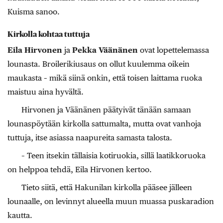
Kuisma sanoo.
Kirkolla kohtaa tuttuja
Eila Hirvonen
ja
Pekka Väänänen
ovat lopettelemassa
lounasta. Broilerikiusaus on ollut kuulemma oikein
maukasta – mikä siinä onkin, että toisen laittama ruoka
maistuu aina hyvältä.
Hirvonen ja Väänänen päätyivät tänään samaan
lounaspöytään kirkolla sattumalta, mutta ovat vanhoja
tuttuja, itse asiassa naapureita samasta talosta.
– Teen itsekin tällaisia kotiruokia, sillä laatikkoruoka
on helppoa tehdä, Eila Hirvonen kertoo.
Tieto siitä, että Hakunilan kirkolla pääsee jälleen
lounaalle, on levinnyt alueella muun muassa puskaradion
kautta.