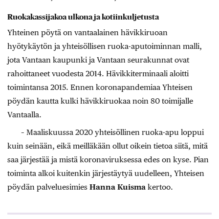
Ruokakassijakoa ulkona ja kotiinkuljetusta
Yhteinen pöytä on vantaalainen hävikkiruoan
hyötykäytön ja yhteisöllisen ruoka-aputoiminnan malli,
jota Vantaan kaupunki ja Vantaan seurakunnat ovat
rahoittaneet vuodesta 2014. Hävikkiterminaali aloitti
toimintansa 2015. Ennen koronapandemiaa Yhteisen
pöydän kautta kulki hävikkiruokaa noin 80 toimijalle
Vantaalla.
– Maaliskuussa 2020 yhteisöllinen ruoka-apu loppui
kuin seinään, eikä meilläkään ollut oikein tietoa siitä, mitä
saa järjestää ja mistä koronaviruksessa edes on kyse. Pian
toiminta alkoi kuitenkin järjestäytyä uudelleen, Yhteisen
pöydän palveluesimies
Hanna Kuisma
kertoo.