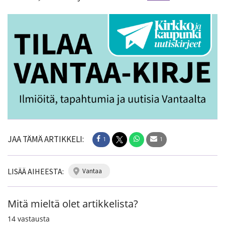
JAA TÄMÄ ARTIKKELI:
1
1
LISÄÄ AIHEESTA:
vantaa
Mitä mieltä olet artikkelista?
14
vastausta