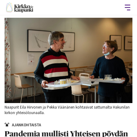
Avaa
Naapurit Eila Hirvonen ja Pekka Väänänen kohtasivat sattumalta Hakunilan
kirkon yhteisölounaalla.
AJANKOHTAISTA
Pandemia mullisti Yhteisen pöydän