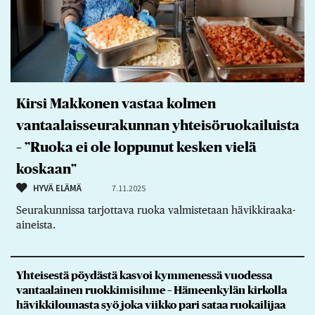
Kirsi Makkonen vastaa kolmen
vantaalaisseurakunnan yhteisöruokailuista
– ”Ruoka ei ole loppunut kesken vielä
koskaan”
HYVÄ ELÄMÄ
7.11.2025
Seurakunnissa tarjottava ruoka valmistetaan hävikkiraaka-
aineista.
Yhteisestä pöydästä kasvoi kymmenessä vuodessa
vantaalainen ruokkimisihme – Hämeenkylän kirkolla
hävikkilounasta syö joka viikko pari sataa ruokailijaa