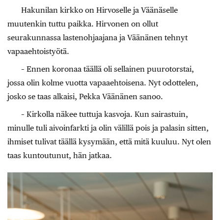
Hakunilan kirkko on Hirvoselle ja Väänäselle
muutenkin tuttu paikka. Hirvonen on ollut
seurakunnassa lastenohjaajana ja Väänänen tehnyt
vapaaehtoistyötä.
– Ennen koronaa täällä oli sellainen puurotorstai,
jossa olin kolme vuotta vapaaehtoisena. Nyt odottelen,
josko se taas alkaisi, Pekka Väänänen sanoo.
– Kirkolla näkee tuttuja kasvoja. Kun sairastuin,
minulle tuli aivoinfarkti ja olin välillä pois ja palasin sitten,
ihmiset tulivat täällä kysymään, että mitä kuuluu. Nyt olen
taas kuntoutunut, hän jatkaa.