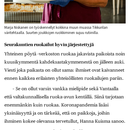
Marja Niskanen on työskennellyt kokkina muun muassa Tikkurilan
väritehtaalla. Suurten joukkojen ruokkiminen sujuu rutiinilla.
Seurakuntien ruokailut hyvin järjestettyjä
Yhteinen pöytä -verkoston ruokaa jakavista paikoista noin
kuusikymmentä kahdeksastakymmenestä on jälleen auki.
Viesti joka paikasta on ollut sama: ihmiset ovat kaivanneet
ennen kaikkea erilaisten yhteisöllisten ruokailujen pariin.
– Se on ollut varsin vankka mielipide sekä Vantaalla
että valtakunnallisella ruoka-avun kentällä. Siinä tarjotaan
enemmänkin kuin ruokaa. Koronapandemia lisäsi
yksinäisyyttä ja on tärkeää, että on paikkoja, joihin
ihminen kokee olevansa tervetullut, Hanna Kuisma sanoo.