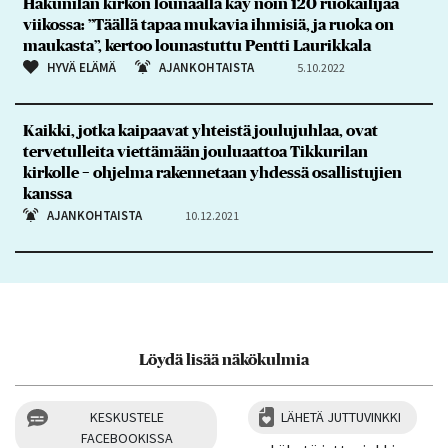
Hakunilan kirkon lounaalla käy noin 120 ruokailijaa
viikossa: ”Täällä tapaa mukavia ihmisiä, ja ruoka on
maukasta”, kertoo lounastuttu Pentti Laurikkala
HYVÄ ELÄMÄ
AJANKOHTAISTA
5.10.2022
Kaikki, jotka kaipaavat yhteistä joulujuhlaa, ovat
tervetulleita viettämään jouluaattoa Tikkurilan
kirkolle − ohjelma rakennetaan yhdessä osallistujien
kanssa
AJANKOHTAISTA
10.12.2021
Löydä lisää näkökulmia
KESKUSTELE
LÄHETÄ JUTTUVINKKI
FACEBOOKISSA