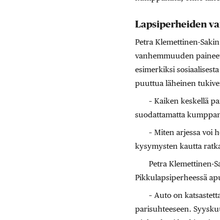
Lapsiperheiden va
Petra Klemettinen-Sakin
vanhemmuuden paineet. T
esimerkiksi sosiaalises
puuttua läheinen tukive
– Kaiken keskellä pa
suodattamatta kumppanill
– Miten arjessa voi
kysymysten kautta ratka
Petra Klemettinen-Sa
Pikkulapsiperheessä apu
– Auto on katsastetta
parisuhteeseen. Syyskuu