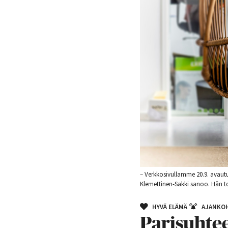
– Verkkosivullamme 20.9. avautu
Klemettinen-Sakki sanoo. Hän t
HYVÄ ELÄMÄ
AJANKOH
Pari­suhte