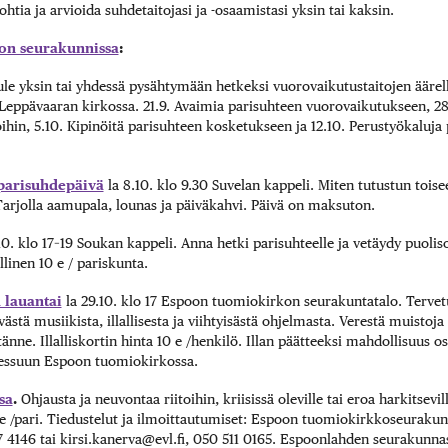
tia ja arvioida suhdetaitojasi ja -osaamistasi yksin tai kaksin.
on seurakunnissa
:
tule yksin tai yhdessä pysähtymään hetkeksi vuorovaikutustaitojen äärel
 Leppävaaran kirkossa. 21.9. Avaimia parisuhteen vuorovaikutukseen, 28.
ihin, 5.10. Kipinöitä parisuhteen kosketukseen ja 12.10. Perustyökaluja
arisuhde­päivä
la 8.10. klo 9.30 Suvelan kappeli. Miten tutustun toise
arjolla aamupala, lounas ja päiväkahvi. Päivä on maksuton.
.10. klo 17–19 Soukan kappeli. Anna hetki parisuhteelle ja vetäydy puolis
llinen 10 e / pariskunta.
 lauantai
la 29.10. klo 17 Espoon tuomiokirkon seurakuntatalo. Terve
tä musiikista, illallisesta ja viihtyisästä ohjelmasta. Verestä muistoja 
änne. Illalliskortin hinta 10 e /henkilö. Illan päätteeksi mahdollisuus os
ssuun Espoon tuomiokirkossa.
sa
.
Ohjausta ja neuvontaa riitoihin, kriisissä oleville tai eroa harkitsevill
e /pari. Tiedustelut ja ilmoittautumiset: Espoon tuomiokirkkoseurakunna
4146 tai ­kirsi.­kanerva@­evl.­fi, 050 511 0165. Espoonlahden seurakunnas