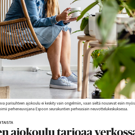
va parisuhteen ajokoulu ei keskity vain ongelmiin, vaan sieltä nousevat esiin myö
oimii perheneuvojana Espoon seurakuntien perheasiain neuvottelukeskuksessa.
TAISTA
en ajo­koulu tarjoaa verkoss