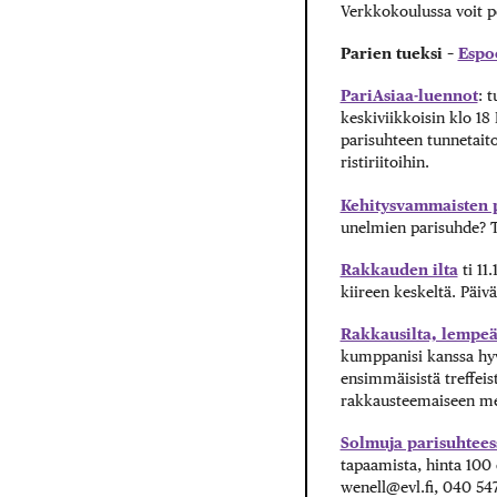
Verkkokoulussa voit poh
Parien tueksi –
Espo
PariAsiaa-luennot
: 
keskiviikkoisin klo 18
parisuhteen tunnetaito
ristiriitoihin.
Kehitysvammaisten p
unelmien parisuhde? T
Rakkauden ilta
ti 11
kiireen keskeltä. Päivä
Rakkausilta, lempeä
kumppanisi kanssa hyväs
ensimmäisistä treffeist
rakkausteemaiseen me
Solmuja parisuhtees
tapaamista, hinta 100 
wenell@evl.fi, 040 547 