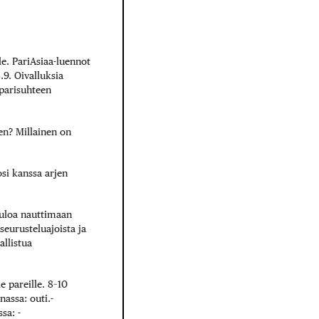
le. PariAsiaa-luennot
9. Oivalluksia
 parisuhteen
en? Millainen on
osi kanssa arjen
tuloa nauttimaan
seurusteluajoista ja
allistua
e pareille. 8–10
ssa: ­outi.­
sa: ­