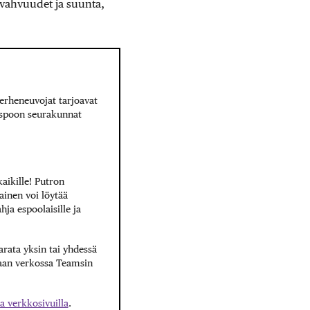
 vahvuudet ja suunta,
erheneuvojat tarjoavat
 Espoon seurakunnat
aikille! Putron
kainen voi löytää
ja espoolaisille ja
arata yksin tai yhdessä
aan verkossa Teamsin
la verkkosivuilla
.