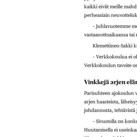
kaikki eivät meille mah
perheasiain neuvottel
– Juhlavuotemme mer
vastaanottoaikaansa tai
Klemettinen-Sakki k
– Verkkokoulua ei ol
Verkkokoulun tavoite on 
Vinkkejä arjen el
Parisuhteen ajokoulun ver
arjen haasteista, läheis
johdannosta, tehtävistä ja
– Sivustolla on konk
Huutamisella ei useinkaa