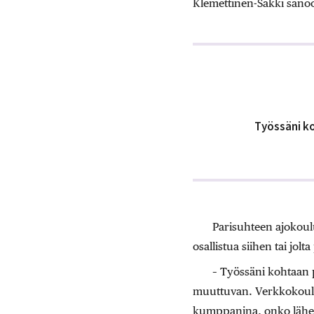
Klemettinen-Sakki sano
Työssäni ko
Parisuhteen ajokoulu
osallistua siihen tai jol
– Työssäni kohtaan 
muuttuvan. Verkkokoulus
kumppanina, onko lähell