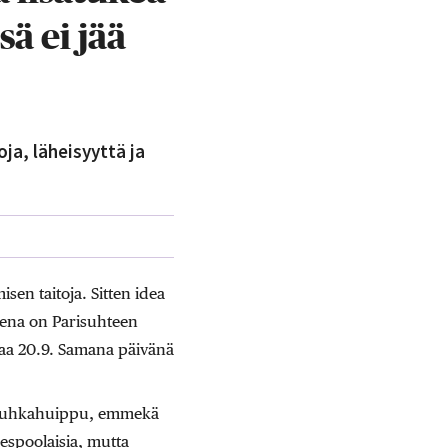
ä ei jää
ja, läheisyyttä ja
isen taitoja. Sitten idea
ksena on Parisuhteen
aa 20.9. Samana päivänä
 ruuhkahuippu, emmekä
spoolaisia, mutta