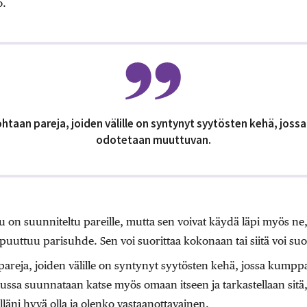
o.
htaan pareja, joiden välille on syntynyt syytösten kehä, jos
odotetaan muuttuvan.
 on suunniteltu pareille, mutta sen voivat käydä läpi myös ne,
ta puuttuu parisuhde. Sen voi suorittaa kokonaan tai siitä voi suo
pareja, joiden välille on syntynyt syytösten kehä, jossa kump
sa suunnataan katse myös omaan itseen ja tarkastellaan sitä,
äni hyvä olla ja olenko vastaanottavainen.