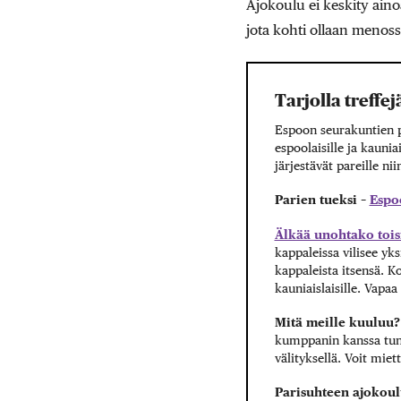
Ajokoulu ei keskity ain
jota kohti ollaan menoss
Tarjolla treffe
Espoon seurakuntien p
espoolaisille ja kauni
järjestävät pareille nii
Parien tueksi –
Espo
Älkää unohtako toi
kappaleissa vilisee yks
kappaleista itsensä. K
kauniaislaisille. Vapaa
Mitä meille kuuluu
kumppanin kanssa tun
välityksellä. Voit miet
Parisuhteen ajokou