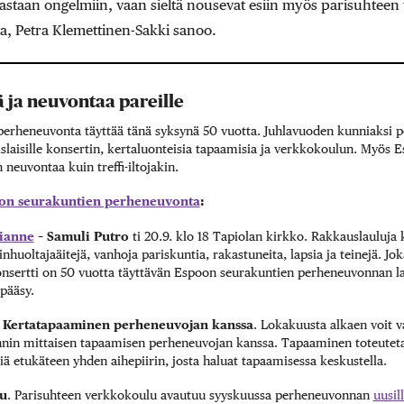
oastaan ongelmiin, vaan sieltä nousevat esiin myös parisuhteen
a, Petra Klemettinen-­Sakki sanoo.
jä ja neuvontaa pareille
erheneuvonta täyttää tänä syksynä 50 vuotta. Juhlavuoden kunniaksi p
aislaisille konsertin, kertaluonteisia tapaamisia ja verkkokoulun. Myös
n neuvontaa kuin treffi-iltojakin.
on seurakuntien perheneuvonta
:
sianne
– ­Samuli ­Putro
ti 20.9. klo 18 Tapiolan kirkko. Rakkauslauluja k
inhuoltajaäitejä, vanhoja pariskuntia, rakastuneita, lapsia ja teinejä. Jo
onsertti on 50 vuotta täyttävän Espoon seurakuntien perheneuvonnan lah
 pääsy.
? Kertatapaaminen perheneuvojan kanssa
. Lokakuusta alkaen voit v
nin mittaisen tapaamisen perheneuvojan kanssa. Tapaaminen toteutet
tiä etukäteen yhden aihepiirin, josta haluat tapaamisessa keskustella.
lu
. Parisuhteen verkkokoulu avautuu syyskuussa perheneuvonnan
uusil