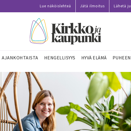
Lue näköislehteä
Jätä ilmoitus
Lähetä ju
AJANKOHTAISTA
HENGELLISYYS
HYVÄ ELÄMÄ
PUHEEN