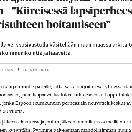
 – ”Kiireisessä lapsiperheess
risuhteen hoitamiseen”
la verkkosivustolla käsitellään muun muassa arkitaito
 kommunikointia ja haaveita.
UHTALA
SIRPA PÄIVINEN
yökaluja nuorille pareille, jotka vasta harjoittelevat yhdessä eläm
spoolaisiin, jotka kaipaavat lisätukea suhteeseensa. Lopputulo
o, jonka Espoon seurakuntien perheasiain neuvottelukeskus av
ä 50 vuotta.
n jälkeen elokuussa ja joulun jälkeen tammikuussa meillä on
een kysyntään. Pyrimme palvelemaan mahdollisimman monia e