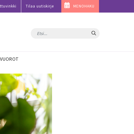
ttuvinkki
Tilaa uutiskirje
MENOHAKU
Hae
VUOROT