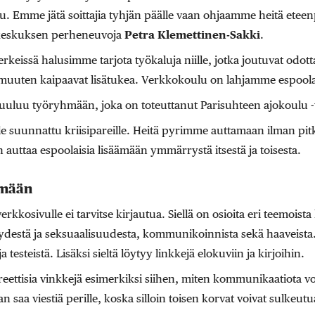
du. Emme jätä soittajia tyhjän päälle vaan ohjaamme heitä ete
ukeskuksen perheneuvoja
Petra Klemettinen-Sakki
.
keissä halusimme tarjota työkaluja niille, jotka joutuvat odo
 muuten kaipaavat lisätukea. Verkkokoulu on lahjamme espoolai
uuluu työryhmään, joka on toteuttanut Parisuhteen ajokoulu 
e suunnattu kriisipareille. Heitä pyrimme auttamaan ilman pit
auttaa espoolaisia lisäämään ymmärrystä itsestä ja toisesta.
ämään
kkosivulle ei tarvitse kirjautua. Siellä on osioita eri teemoista
yydestä ja seksuaalisuudesta, kommunikoinnista sekä haaveista.
 testeistä. Lisäksi sieltä löytyy linkkejä elokuviin ja kirjoihin.
reettisia vinkkejä esimerkiksi siihen, miten kommunikaatiota vo
n saa viestiä perille, koska silloin toisen korvat voivat sulkeu