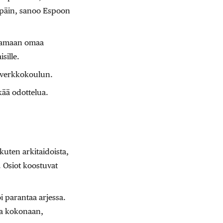
enpäin, sanoo Espoon
ttamaan omaa
sille.
-verkkokoulun.
kää odottelua.
 kuten arkitaidoista,
 Osiot koostuvat
i parantaa arjessa.
tua kokonaan,