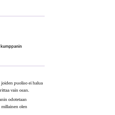
sa kumppanin
 joiden puoliso ei halua
rittaa vain osan.
panin odotetaan
 millainen olen