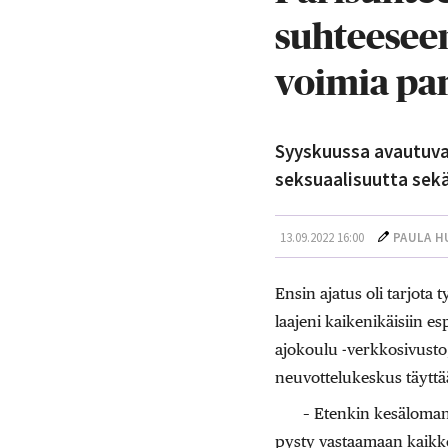
suhteeseen
voimia pa
Syyskuussa avautuval
seksuaalisuutta sekä
13.09.2022 16:00
PAULA H
Ensin ajatus oli tarjota t
laajeni kaikenikäisiin e
ajokoulu -verkkosivust
neuvottelukeskus täyttä
– Etenkin kesäloma
pysty vastaamaan kaikk