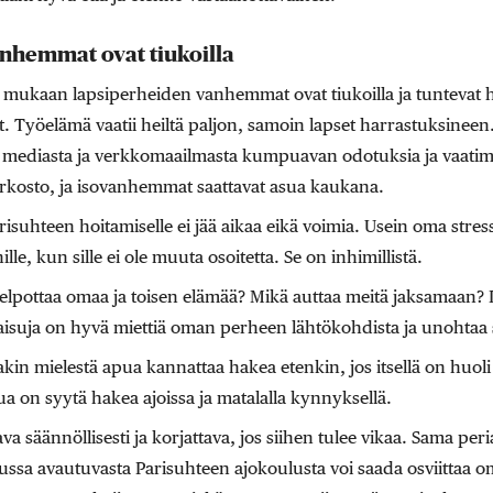
nhemmat ovat tiukoilla
 mukaan lapsiperheiden vanhemmat ovat tiukoilla ja tuntevat h
yöelämä vaatii heiltä paljon, samoin lapset harrastuksineen.
ta mediasta ja verkkomaailmasta kumpuavan odotuksia ja vaatimu
rkosto, ja isovanhemmat saattavat asua kaukana.
risuhteen hoitamiselle ei jää aikaa eikä voimia. Usein oma stres
e, kun sille ei ole muuta osoitetta. Se on inhimillistä.
 helpottaa omaa ja toisen elämää? Mikä auttaa meitä jaksamaan?
isuja on hyvä miettiä oman perheen lähtökohdista ja unohtaa 
kin mielestä apua kannattaa hakea etenkin, jos itsellä on huoli 
a on syytä hakea ajoissa ja matalalla kynnyksellä.
va säännöllisesti ja korjattava, jos siihen tulee vikaa. Sama peri
ssa avautuvasta Parisuhteen ajokoulusta voi saada osviittaa o