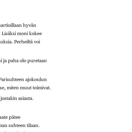
artioillaan hyvän
 Lisäksi moni kokee
ksia. Perheiltä voi
si ja paha olo puretaan
 Parisuhteen ajokoulun
se, miten muut toimivat.
jostakin asiasta.
­aate pätee
man suhteen tilaan.