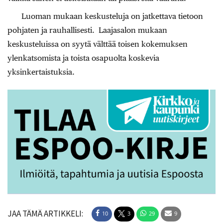
Luoman mukaan keskusteluja on jatkettava tietoon
pohjaten ja rauhallisesti. Laajasalon mukaan
keskusteluissa on syytä välttää toisen kokemuksen
ylenkatsomista ja toista osapuolta koskevia
yksinkertaistuksia.
JAA TÄMÄ ARTIKKELI:
10
3
29
9