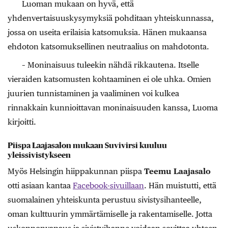
Luoman mukaan on hyvä, että
yhdenvertaisuuskysymyksiä pohditaan yhteiskunnassa,
jossa on useita erilaisia katsomuksia. Hänen mukaansa
ehdoton katsomuksellinen neutraalius on mahdotonta.
– Moninaisuus tuleekin nähdä rikkautena. Itselle
vieraiden katsomusten kohtaaminen ei ole uhka. Omien
juurien tunnistaminen ja vaaliminen voi kulkea
rinnakkain kunnioittavan moninaisuuden kanssa, Luoma
kirjoitti.
Piispa Laajasalon mukaan Suvivirsi kuuluu
yleissivistykseen
Myös Helsingin hiippakunnan piispa
Teemu Laajasalo
otti asiaan kantaa
Facebook-sivuillaan
. Hän muistutti, että
suomalainen yhteiskunta perustuu sivistysihanteelle,
oman kulttuurin ymmärtämiselle ja rakentamiselle. Jotta