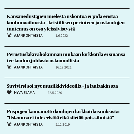
Kansanedustajien mielestä uskontoa ei pidä eristää
koulumaailmasta – kristillisen perinteen ja uskontojen
tuntemus on osa yleissivistystä
AJANKOHTAISTA
1.6.2022
Perustuslakivaliokunnan mukaan kirkkotila ei sinänsä
tee koulun juhlasta uskonnollista
AJANKOHTAISTA
16.12.2021
Suvivirsi soi nyt musiikkivideoilla – ja laulaakin saa
HYVÄ ELÄMÄ
22.5.2020
Piispojen kannanotto koulujen kirkkotilaisuuksista:
”Uskontoa ei tule eristää eikä siirtää pois silmistä”
AJANKOHTAISTA
5.12.2019