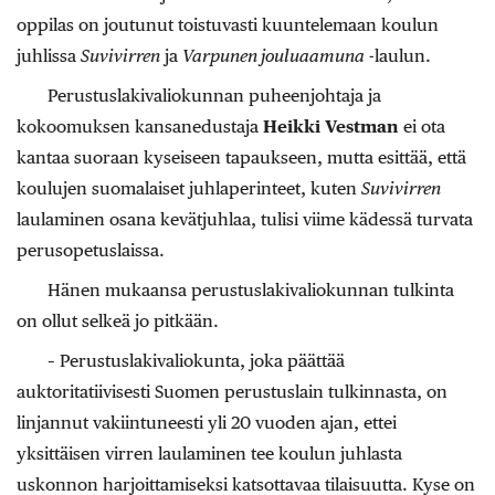
oppilas on joutunut toistuvasti kuuntelemaan koulun
juhlissa
Suvivirren
ja
Varpunen jouluaamuna
-laulun.
Perustuslakivaliokunnan puheenjohtaja ja
kokoomuksen kansanedustaja
Heikki Vestman
ei ota
kantaa suoraan kyseiseen tapaukseen, mutta esittää, että
koulujen suomalaiset juhlaperinteet, kuten
Suvivirren
laulaminen osana kevätjuhlaa, tulisi viime kädessä turvata
perusopetuslaissa.
Hänen mukaansa perustuslakivaliokunnan tulkinta
on ollut selkeä jo pitkään.
– Perustuslakivaliokunta, joka päättää
auktoritatiivisesti Suomen perustuslain tulkinnasta, on
linjannut vakiintuneesti yli 20 vuoden ajan, ettei
yksittäisen virren laulaminen tee koulun juhlasta
uskonnon harjoittamiseksi katsottavaa tilaisuutta. Kyse on