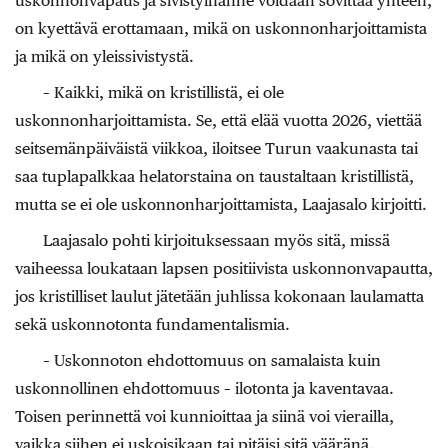
uskonnonvapaus ja sivistyihanne voidaan sovittaa yhteen,
on kyettävä erottamaan, mikä on uskonnonharjoittamista
ja mikä on yleissivistystä.
– Kaikki, mikä on kristillistä, ei ole
uskonnonharjoittamista. Se, että elää vuotta 2026, viettää
seitsemänpäiväistä viikkoa, iloitsee Turun vaakunasta tai
saa tuplapalkkaa helatorstaina on taustaltaan kristillistä,
mutta se ei ole uskonnonharjoittamista, Laajasalo kirjoitti.
Laajasalo pohti kirjoituksessaan myös sitä, missä
vaiheessa loukataan lapsen positiivista uskonnonvapautta,
jos kristilliset laulut jätetään juhlissa kokonaan laulamatta
sekä uskonnotonta fundamentalismia.
– Uskonnoton ehdottomuus on samalaista kuin
uskonnollinen ehdottomuus – ilotonta ja kaventavaa.
Toisen perinnettä voi kunnioittaa ja siinä voi vierailla,
vaikka siihen ei uskoisikaan tai pitäisi sitä vääränä.