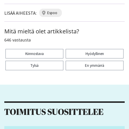
LISÄÄ AIHEESTA:
espoo
Mitä mieltä olet artikkelista?
646
vastausta
Kiinnostava
Hyödyllinen
Tylsä
En ymmärrä
Kiitos palautteesta! Jaa artikkeli:
10
3
29
9
TOIMITUS SUOSITTELEE