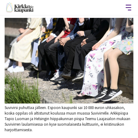
Avaa
Suvivirsi puhuttaa jälleen. Espoon kaupunki sai 10 000 euron uhkasakon,
koska oppilas oli altistunut koulussa muun muassa Suvivirrelle. Arkkipiispa
Tapio Luoman ja Helsingin hiippakunnan piispa Teemu Laajasalon mukaan
Suvivirren laulamisessa on kyse suomalaisesta kulttuurin, ei kristinuskon
harjoittamisesta.