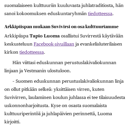
suomalaiseen kulttuuriin kuuluvasta juhlatraditiosta, hän
sanoi kokoomuksen eduskuntaryhmän
tiedotteessa
.
Arkkipiispan mukaan Suvivirsi on osa kulttuuriamme
Arkkipiispa
Tapio Luoma
osallistui Suvirrestä käytävään
keskusteluun
Facebook-sivuillaan
ja evankelisluterilaisen
kirkon
tiedotteessa
.
Hän viittasi eduskunnan perustuslakivaliokunnan
linjaan ja Vestmanin ulostuloon.
– Suomen eduskunnan perustuslakivaliokunnan linja
on ollut pitkään selkeä: yksittäisen virren, kuten
Suvivirren, laulaminen koulun juhlassa ei tee tilaisuudesta
uskonnonharjoitusta. Kyse on osasta suomalaista
kulttuuriperintöä ja juhlapäivien perinnettä, Luoma
kirjoitti.