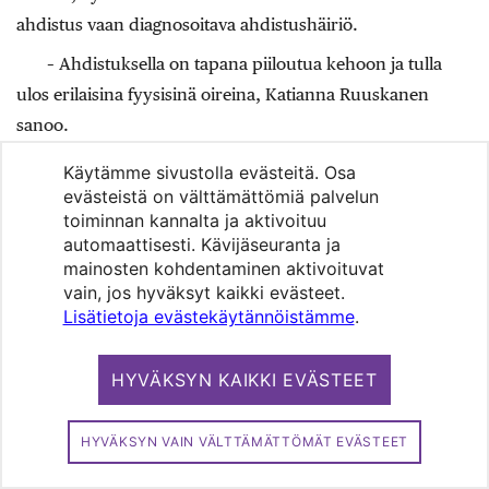
ahdistus vaan diagnosoitava ahdistushäiriö.
– Ahdistuksella on tapana piiloutua kehoon ja tulla
ulos erilaisina fyysisinä oireina, Katianna Ruuskanen
sanoo.
Keskittyminen fyysiseen pahaan oloon on omiaan
Käytämme sivustolla evästeitä. Osa
voimistamaan ahdistusta. Ihminen saattaa
evästeistä on välttämättömiä palvelun
toiminnan kannalta ja aktivoituu
paniikkikohtauksessa käydä läpi sydänkohtauksen oireita
automaattisesti. Kävijäseuranta ja
ja sitä, pitäisikö tilata ambulanssi.
mainosten kohdentaminen aktivoituvat
vain, jos hyväksyt kaikki evästeet.
– Sydänkohtaus ei kuitenkaan ala ihmisen sisäisellä
Lisätietoja evästekäytännöistämme
.
tunnelmalla, vaan kivulla ja säryllä.
Jos ihmispaljous ei lamauta vaan tuntuu ainoastaan
HYVÄKSYN KAIKKI EVÄSTEET
olevan liikaa, avuksi voi riittää tsensä maadoittaminen.
– Tunne maa jalkojesi alla ja pidä itseäsi kädestä, ellei
HYVÄKSYN VAIN VÄLTTÄMÄTTÖMÄT EVÄSTEET
mukanasi ole läheistä. Tarkenna katseesi tiettyyn