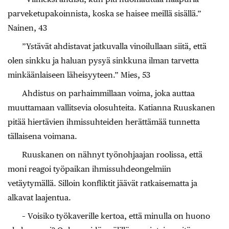
parveketupakoinnista, koska se haisee meillä sisällä.”
Nainen, 43
”Ystävät ahdistavat jatkuvalla vinoilullaan siitä, että
olen sinkku ja haluan pysyä sinkkuna ilman tarvetta
minkäänlaiseen läheisyyteen.” Mies, 53
Ahdistus on parhaimmillaan voima, joka auttaa
muuttamaan vallitsevia olosuhteita. Katianna Ruuskanen
pitää hiertävien ihmissuhteiden herättämää tunnetta
tällaisena voimana.
Ruuskanen on nähnyt työnohjaajan roolissa, että
moni reagoi työpaikan ihmissuhdeongelmiin
vetäytymällä. Silloin konfliktit jäävät ratkaisematta ja
alkavat laajentua.
– Voisiko työkaverille kertoa, että minulla on huono