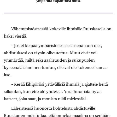
ympärillä tapahtuisi mitä.
Vähemmistöstressiä kokeville ihmisille Ruuskasella on
kaksi viestiä:
– Jos et kelpaa ympäristöllesi sellaisena kuin olet,
ahdistuksesi on täysin oikeutettua. Muut eivät voi
ymmärtää, miltä seksuaalisuuden ja sukupuolen
kyseenalaistaminen tuntuu, elleivät ole kokeneet samaa
itse.
– Kerää lähipiiriisi ystävällisiä ihmisiä ja ajattele heitä
silloinkin, kun ette ole yhdessä. Yritä huomata hyvät
katseet, joita saat, ja monista niitä mielessäsi.
Läheistensä huonosta kohtelusta ahdistuville
Ruuskanen muistuttaa, että onneksi maailma on sentään