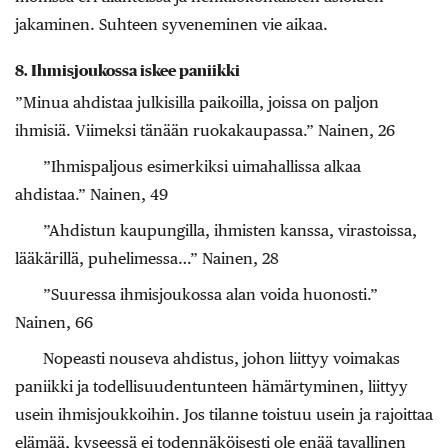
jakaminen. Suhteen syveneminen vie aikaa.
8. Ihmisjoukossa iskee paniikki
”Minua ahdistaa julkisilla paikoilla, joissa on paljon
ihmisiä. Viimeksi tänään ruokakaupassa.” Nainen, 26
”Ihmispaljous esimerkiksi uimahallissa alkaa
ahdistaa.” Nainen, 49
”Ahdistun kaupungilla, ihmisten kanssa, virastoissa,
lääkärillä, puhelimessa…” Nainen, 28
”Suuressa ihmisjoukossa alan voida huonosti.”
Nainen, 66
Nopeasti nouseva ahdistus, johon liittyy voimakas
paniikki ja todellisuudentunteen hämärtyminen, liittyy
usein ihmisjoukkoihin. Jos tilanne toistuu usein ja rajoittaa
elämää, kyseessä ei todennäköisesti ole enää tavallinen