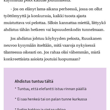
käynnistää pelot kadulle joutumisesta.
– Jos on elänyt lama-aikana perheessä, jossa on ollut
työttömyyttä ja konkurssia, kaikki tuosta ajasta
muistuttava voi pelottaa. Silloin kannattaa miettiä, liittyykö
ahdistus tähän hetkeen vai lapsuudenkodin tunnelmaan.
Jos ahdistus johtuu köyhyyden pelosta, Ruuskanen
neuvoo kysymään itseltään, mitä vaaroja nykyisessä
tilanteessa oikeasti on. Jos rahaa olisi vähemmän, mistä
konkreettisista asioista joutuisi luopumaan?
Ahdistus tuntuu tältä
* Tuntuu, että elefantti istuu rinnan päällä
* Ei saa henkeä tai on palan tunne kurkussa
* Sydän hakkaa ja rintaa vihloo