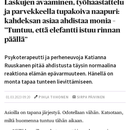
Laskujen avaaminen, työhaastattelu
ja parvekkeella tupakoiva naapuri:
kahdeksan asiaa ahdistaa monia –
”Tuntuu, että elefantti istuu rinnan
päällä”
Psykoterapeutti ja perheneuvoja Katianna
Ruuskanen pitää ahdistusta täysin normaalina
reaktiona elämän epävarmuuteen. Hänellä on
monta tapaa tunteen lievittämiseen.
01.03.2023 09:20
PIHLA TIIHONEN
SIRPA PÄIVINEN
Asioilla on tapana järjestyä. Odotellaan vähän. Katsotaan,
miltä huomenna tuntuu tähän aikaan.