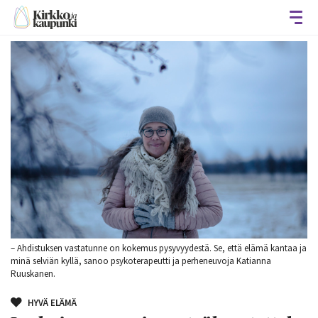
Avaa
– Ahdistuksen vastatunne on kokemus pysyvyydestä. Se, että elämä kantaa ja
minä selviän kyllä, sanoo psykoterapeutti ja perheneuvoja Katianna
Ruuskanen.
HYVÄ ELÄMÄ