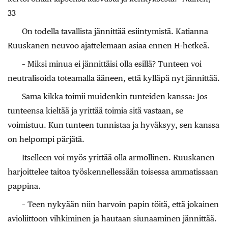
33
On todella tavallista jännittää esiintymistä. Katianna
Ruuskanen neuvoo ajattelemaan asiaa ennen H-hetkeä.
– Miksi minua ei jännittäisi olla esillä? Tunteen voi
neutralisoida toteamalla ääneen, että kylläpä nyt jännittää.
Sama kikka toimii muidenkin tunteiden kanssa: Jos
tunteensa kieltää ja yrittää toimia sitä vastaan, se
voimistuu. Kun tunteen tunnistaa ja hyväksyy, sen kanssa
on helpompi pärjätä.
Itselleen voi myös yrittää olla armollinen. Ruuskanen
harjoittelee taitoa työskennellessään toisessa ammatissaan
pappina.
– Teen nykyään niin harvoin papin töitä, että jokainen
avioliittoon vihkiminen ja hautaan siunaaminen jännittää.