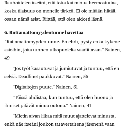
Rauhoittelen itseäni, että totta kai minua hermostuttaa,
koska tilaisuus on monelle tärkeä. Ei ole mitään hätää,
osaan nämä asiat. Riittää, että olen aidosti läsnä.
6. Riittämättömyydentunne hävettää
”Riittämättömyydentunne. En ehdi, pysty enkä kykene
asioihin, joita tunnen ulkopuolelta vaadittavan.” Nainen,
49
”Jos työt kasautuvat ja jumiutuvat ja tuntuu, että en
selviä. Deadlinet paukkuvat.” Nainen, 56
”Digitaitojen puute.” Nainen, 61
”Töissä ahdistaa, kun tuntuu, että olen huono ja
ihmiset pitävät minua outona.” Nainen, 41
”Mietin aivan liikaa mitä muut ajattelevat minusta,
enkä näe itseäni joukon tasavertaisena jäsenenä vaan