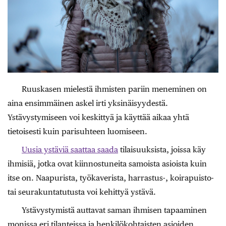
Ruuskasen mielestä ihmisten pariin meneminen on
aina ensimmäinen askel irti yksinäisyydestä.
Ystävystymiseen voi keskittyä ja käyttää aikaa yhtä
tietoisesti kuin parisuhteen luomiseen.
Uusia ystäviä saattaa saada
tilaisuuksista, joissa käy
ihmisiä, jotka ovat kiinnostuneita samoista asioista kuin
itse on. Naapurista, työkaverista, harrastus-, koirapuisto-
tai seurakuntatutusta voi kehittyä ystävä.
Ystävystymistä auttavat saman ihmisen tapaaminen
monissa eri tilanteissa ja henkilökohtaisten asioiden