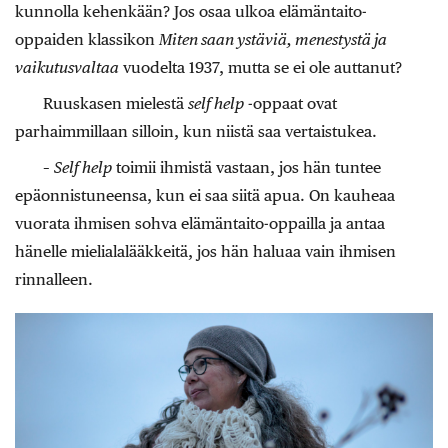
kunnolla kehenkään? Jos osaa ulkoa elämäntaito-
oppaiden klassikon
Miten saan ystäviä, menestystä ja
vaikutusvaltaa
vuodelta 1937, mutta se ei ole auttanut?
Ruuskasen mielestä
self help
-oppaat ovat
parhaimmillaan silloin, kun niistä saa vertaistukea.
–
Self help
toimii ihmistä vastaan, jos hän tuntee
epäonnistuneensa, kun ei saa siitä apua. On kauheaa
vuorata ihmisen sohva elämäntaito-oppailla ja antaa
hänelle mielialalääkkeitä, jos hän haluaa vain ihmisen
rinnalleen.