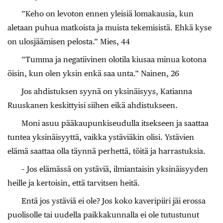
”Keho on levoton ennen yleisiä lomakausia, kun
aletaan puhua matkoista ja muista tekemisistä. Ehkä kyse
on ulosjäämisen pelosta.” Mies, 44
”Tumma ja negatiivinen olotila kiusaa minua kotona
öisin, kun olen yksin enkä saa unta.” Nainen, 26
Jos ahdistuksen syynä on yksinäisyys, Katianna
Ruuskanen keskittyisi siihen eikä ahdistukseen.
Moni asuu pääkaupunkiseudulla itsekseen ja saattaa
tuntea yksinäisyyttä, vaikka ystäviäkin olisi. Ystävien
elämä saattaa olla täynnä perhettä, töitä ja harrastuksia.
– Jos elämässä on ystäviä, ilmiantaisin yksinäisyyden
heille ja kertoisin, että tarvitsen heitä.
Entä jos ystäviä ei ole? Jos koko kaveripiiri jäi erossa
puolisolle tai uudella paikkakunnalla ei ole tutustunut