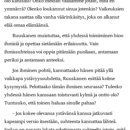
olo kanssasi? Onko meidän välillämme jotain, mitä en
ymmärrä? Olenko loukannut sinua jotenkin? Vaikeuksien
takana saattaa olla vanha väärinkäsitys, joka on alkanut
elää omaa elämäänsä.
Ruuskanen muistuttaa, että yhdessä toimiminen hioo
ihmisiä ja opettaa sietämään erilaisuutta. Vain
ihmissuhteissa voi oppia pitämään puoliaan, antamaan
periksi ja antamaan anteeksi.
Jos ihminen pohtii, kannattaako hänen pitää yllä
vaikkapa ystävyyssuhdetta, Ruuskanen esittää kolme
kysymystä. Pelottaako tämän ihmisen seurassa? Tuleeko
yhdessä hänen kanssaan toistuvasti kylmä ja ontto olo?
Tuntuuko, että toinen haluaa sinulle pahaa?
– Jos kokee olevansa ystävänsä kanssa jatkuvasti
kapeampi versio itsestään, suhteesta kannattaa lähteä.
Joskus on parasta lakata odottamasta suhteelta jotain, mitä