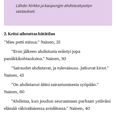
Lähde: Kirkko ja kaupungin ahdistuskyselyn
vastaukset.
2. Kriisi aiheuttaa hätätilan
”Mies petti minua.” Nainen, 35
”Eron jälkeen ahdistusta esiintyi jopa
paniikkikohtauksina.” Nainen, 50
”Sairaudet ahdistavat, ja tulevaisuus. Jatkuvat kivut.”
Nainen, 43
”On ahdistanut äitini sairastumisesta syöpään.”
Nainen, 60
”Ahdistaa, kun joudun seuraamaan parhaan ystäväni
elämää väkivaltaisessa avioliitossa.” Nainen, 40