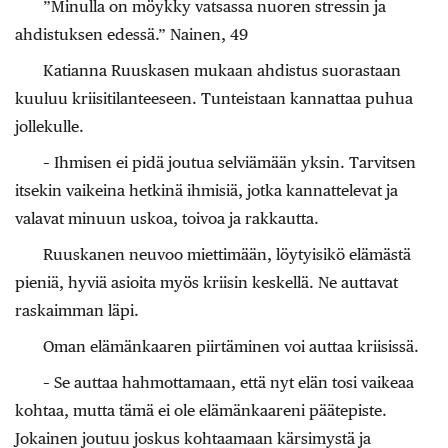
”Minulla on möykky vatsassa nuoren stressin ja
ahdistuksen edessä.” Nainen, 49
Katianna Ruuskasen mukaan ahdistus suorastaan
kuuluu kriisitilanteeseen. Tunteistaan kannattaa puhua
jollekulle.
– Ihmisen ei pidä joutua selviämään yksin. Tarvitsen
itsekin vaikeina hetkinä ihmisiä, jotka kannattelevat ja
valavat minuun uskoa, toivoa ja rakkautta.
Ruuskanen neuvoo miettimään, löytyisikö elämästä
pieniä, hyviä asioita myös kriisin keskellä. Ne auttavat
raskaimman läpi.
Oman elämänkaaren piirtäminen voi auttaa kriisissä.
– Se auttaa hahmottamaan, että nyt elän tosi vaikeaa
kohtaa, mutta tämä ei ole elämänkaareni päätepiste.
Jokainen joutuu joskus kohtaamaan kärsimystä ja