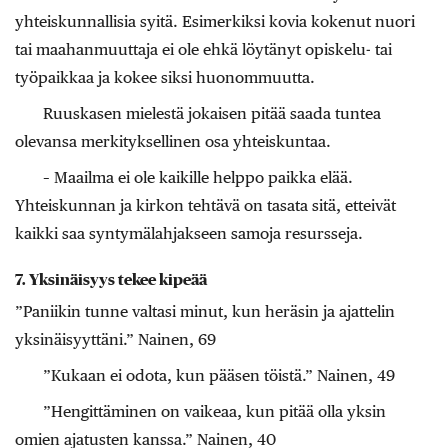
yhteiskunnallisia syitä. Esimerkiksi kovia kokenut nuori
tai maahanmuuttaja ei ole ehkä löytänyt opiskelu- tai
työpaikkaa ja kokee siksi huonommuutta.
Ruuskasen mielestä jokaisen pitää saada tuntea
olevansa merkityksellinen osa yhteiskuntaa.
– Maailma ei ole kaikille helppo paikka elää.
Yhteiskunnan ja kirkon tehtävä on tasata sitä, etteivät
kaikki saa syntymälahjakseen samoja resursseja.
7. Yksinäisyys tekee kipeää
”Paniikin tunne valtasi minut, kun heräsin ja ajattelin
yksinäisyyttäni.” Nainen, 69
”Kukaan ei odota, kun pääsen töistä.” Nainen, 49
”Hengittäminen on vaikeaa, kun pitää olla yksin
omien ajatusten kanssa.” Nainen, 40