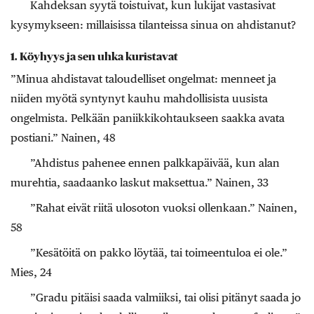
Kahdeksan syytä toistuivat, kun lukijat vastasivat
kysymykseen: millaisissa tilanteissa sinua on ahdistanut?
1. Köyhyys ja sen uhka kuristavat
​”Minua ahdistavat taloudelliset ongelmat: menneet ja
niiden myötä syntynyt kauhu mahdollisista uusista
ongelmista. Pelkään paniikkikohtaukseen saakka avata
postiani.” Nainen, 48
”Ahdistus pahenee ennen palkkapäivää, kun alan
murehtia, saadaanko laskut maksettua.” Nainen, 33
”Rahat eivät riitä ulosoton vuoksi ollenkaan.” Nainen,
58
”Kesätöitä on pakko löytää, tai toimeentuloa ei ole.”
Mies, 24
”Gradu pitäisi saada valmiiksi, tai olisi pitänyt saada jo