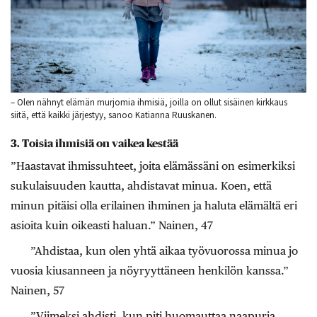
– Olen nähnyt elämän murjomia ihmisiä, joilla on ollut sisäinen kirkkaus
siitä, että kaikki järjestyy, sanoo Katianna Ruuskanen.
3. Toisia ihmisiä on vaikea kestää
”Haastavat ihmissuhteet, joita elämässäni on esimerkiksi
sukulaisuuden kautta, ahdistavat minua. Koen, että
minun pitäisi olla erilainen ihminen ja haluta elämältä eri
asioita kuin oikeasti haluan.” Nainen, 47
”Ahdistaa, kun olen yhtä aikaa työvuorossa minua jo
vuosia kiusanneen ja nöyryyttäneen henkilön kanssa.”
Nainen, 57
”Viimeksi ahdisti, kun piti huomauttaa naapuria