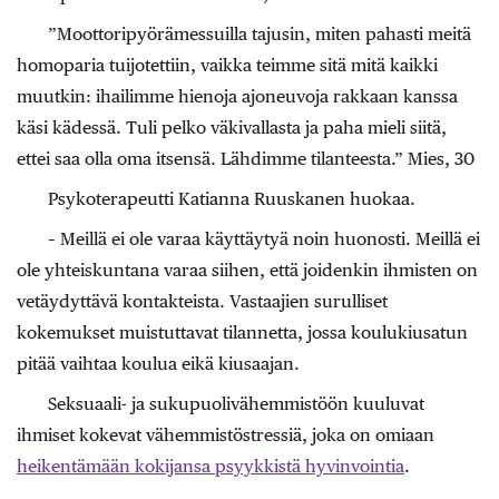
”Moottoripyörämessuilla tajusin, miten pahasti meitä
homoparia tuijotettiin, vaikka teimme sitä mitä kaikki
muutkin: ihailimme hienoja ajoneuvoja rakkaan kanssa
käsi kädessä. Tuli pelko väkivallasta ja paha mieli siitä,
ettei saa olla oma itsensä. Lähdimme tilanteesta.” Mies, 30
Psykoterapeutti Katianna Ruuskanen huokaa.
– Meillä ei ole varaa käyttäytyä noin huonosti. Meillä ei
ole yhteiskuntana varaa siihen, että joidenkin ihmisten on
vetäydyttävä kontakteista. Vastaajien surulliset
kokemukset muistuttavat tilannetta, jossa koulukiusatun
pitää vaihtaa koulua eikä kiusaajan.
Seksuaali- ja sukupuolivähemmistöön kuuluvat
ihmiset kokevat vähemmistöstressiä, joka on omiaan
heikentämään kokijansa psyykkistä hyvinvointia
.