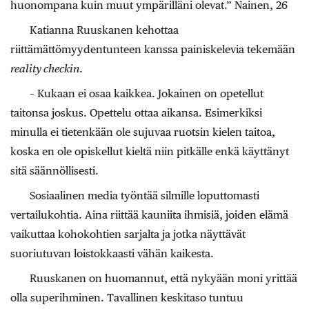
huonompana kuin muut ympärilläni olevat.” Nainen, 26
Katianna Ruuskanen kehottaa
riittämättömyydentunteen kanssa painiskelevia tekemään
reality checkin
.
– Kukaan ei osaa kaikkea. Jokainen on opetellut
taitonsa joskus. Opettelu ottaa aikansa. Esimerkiksi
minulla ei tietenkään ole sujuvaa ruotsin kielen taitoa,
koska en ole opiskellut kieltä niin pitkälle enkä käyttänyt
sitä säännöllisesti.
Sosiaalinen media työntää silmille loputtomasti
vertailukohtia. Aina riittää kauniita ihmisiä, joiden elämä
vaikuttaa kohokohtien sarjalta ja jotka näyttävät
suoriutuvan loistokkaasti vähän kaikesta.
Ruuskanen on huomannut, että nykyään moni yrittää
olla superihminen. Tavallinen keskitaso tuntuu