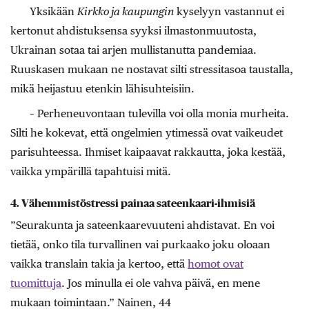
Yksikään
Kirkko ja kaupungin
kyselyyn vastannut ei
kertonut ahdistuksensa syyksi ilmastonmuutosta,
Ukrainan sotaa tai arjen mullistanutta pandemiaa.
Ruuskasen mukaan ne nostavat silti stressitasoa taustalla,
mikä heijastuu etenkin lähisuhteisiin.
– Perheneuvontaan tulevilla voi olla monia murheita.
Silti he kokevat, että ongelmien ytimessä ovat vaikeudet
parisuhteessa. Ihmiset kaipaavat rakkautta, joka kestää,
vaikka ympärillä tapahtuisi mitä.
4. Vähemmistöstressi painaa sateenkaari-ihmisiä
”Seurakunta ja sateenkaarevuuteni ahdistavat. En voi
tietää, onko tila turvallinen vai purkaako joku oloaan
vaikka translain takia ja kertoo, että
homot ovat
tuomittuja
. Jos minulla ei ole vahva päivä, en mene
mukaan toimintaan.” Nainen, 44