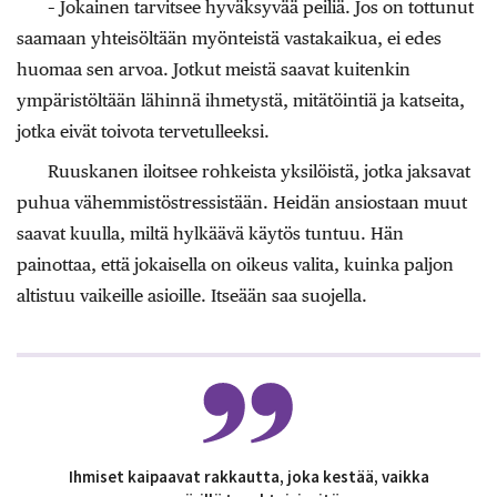
– Jokainen tarvitsee hyväksyvää peiliä. Jos on tottunut
saamaan yhteisöltään myönteistä vastakaikua, ei edes
huomaa sen arvoa. Jotkut meistä saavat kuitenkin
ympäristöltään lähinnä ihmetystä, mitätöintiä ja katseita,
jotka eivät toivota tervetulleeksi.
Ruuskanen iloitsee rohkeista yksilöistä, jotka jaksavat
puhua vähemmistöstressistään. Heidän ansiostaan muut
saavat kuulla, miltä hylkäävä käytös tuntuu. Hän
painottaa, että jokaisella on oikeus valita, kuinka paljon
altistuu vaikeille asioille. Itseään saa suojella.
Ihmiset kaipaavat rakkautta, joka kestää, vaikka