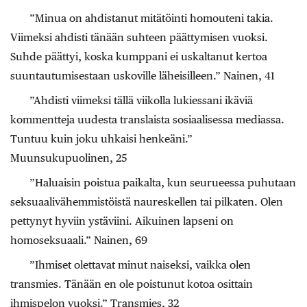
”Minua on ahdistanut mitätöinti homouteni takia.
Viimeksi ahdisti tänään suhteen päättymisen vuoksi.
Suhde päättyi, koska kumppani ei uskaltanut kertoa
suuntautumisestaan uskoville läheisilleen.” Nainen, 41
”Ahdisti viimeksi tällä viikolla lukiessani ikäviä
kommentteja uudesta translaista sosiaalisessa mediassa.
Tuntuu kuin joku uhkaisi henkeäni.”
Muunsukupuolinen, 25
”Haluaisin poistua paikalta, kun seurueessa puhutaan
seksuaalivähemmistöistä naureskellen tai pilkaten. Olen
pettynyt hyviin ystäviini. Aikuinen lapseni on
homoseksuaali.” Nainen, 69
”Ihmiset olettavat minut naiseksi, vaikka olen
transmies. Tänään en ole poistunut kotoa osittain
ihmispelon vuoksi.” Transmies, 32