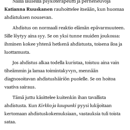
Näillä lauseilla psykoterapeutti ja perheneuvoja
Katianna Ruuskanen
rauhoittelee itseään, kun huomaa
ahdistuksen nousevan.
Ahdistus on normaali reaktio elämän epävarmuuteen.
Sille löytyy aina syy. Se on yksi tunne muiden joukossa:
ihminen kokee yhtenä hetkenä ahdistusta, toisena iloa ja
luottamusta.
Jos ahdistus alkaa todella kuristaa, toistuu aina vain
tiheämmin ja lamaa toimintakyvyn, mennään
diagnosoitavan ahdistushäiriön puolelle. Se on hoitoa
vaativa sairaus.
Tämä juttu käsittelee kuitenkin ihan tavallista
ahdistusta. Kun
Kirkko ja kaupunki
pyysi lukijoitaan
kertomaan ahdistuskokemuksiaan, vastauksia tuli toista
sataa.