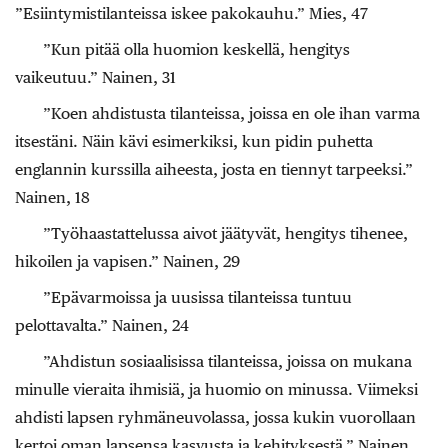
”Esiintymistilanteissa iskee pakokauhu.” Mies, 47
”Kun pitää olla huomion keskellä, hengitys
vaikeutuu.” Nainen, 31
”Koen ahdistusta tilanteissa, joissa en ole ihan varma
itsestäni. Näin kävi esimerkiksi, kun pidin puhetta
englannin kurssilla aiheesta, josta en tiennyt tarpeeksi.”
Nainen, 18
”Työhaastattelussa aivot jäätyvät, hengitys tihenee,
hikoilen ja vapisen.” Nainen, 29
”Epävarmoissa ja uusissa tilanteissa tuntuu
pelottavalta.” Nainen, 24
”Ahdistun sosiaalisissa tilanteissa, joissa on mukana
minulle vieraita ihmisiä, ja huomio on minussa. Viimeksi
ahdisti lapsen ryhmäneuvolassa, jossa kukin vuorollaan
kertoi oman lapsensa kasvusta ja kehityksestä.” Nainen,