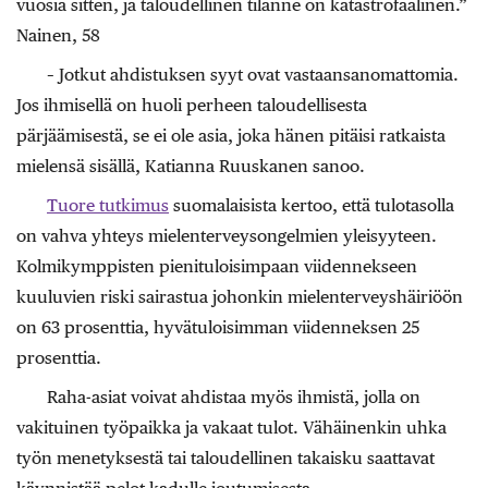
vuosia sitten, ja taloudellinen tilanne on katastrofaalinen.”
Nainen, 58
– Jotkut ahdistuksen syyt ovat vastaansanomattomia.
Jos ihmisellä on huoli perheen taloudellisesta
pärjäämisestä, se ei ole asia, joka hänen pitäisi ratkaista
mielensä sisällä, Katianna Ruuskanen sanoo.
Tuore tutkimus
suomalaisista kertoo, että tulotasolla
on vahva yhteys mielenterveysongelmien yleisyyteen.
Kolmikymppisten pienituloisimpaan viidennekseen
kuuluvien riski sairastua johonkin mielenterveyshäiriöön
on 63 prosenttia, hyvätuloisimman viidenneksen 25
prosenttia.
Raha-asiat voivat ahdistaa myös ihmistä, jolla on
vakituinen työpaikka ja vakaat tulot. Vähäinenkin uhka
työn menetyksestä tai taloudellinen takaisku saattavat