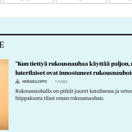
aa artikkeli:
E
”Kun tiettyä rukousnauhaa käyttää paljon, 
luterilaiset ovat innostuneet rukousnauhoi
HENGELLISYYS
7.9.2021
Rukousnauhalla on pitkät juuret katolisessa ja orto
hiippakunta tilasi oman rukousnauhan.