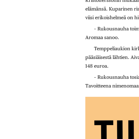
Kristofferssonin mukaan
elämänsä. Kuparinen ri
viisi erikoishelmeä on h
– Rukousnauha toimi
Aromaa sanoo.
Temppeliaukion kirk
pääsiäisestä lähtien. Aiv
148 euroa.
– Rukousnauha tosi
Tavoitteena nimenomaan 