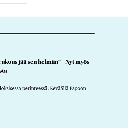
rukous jää sen helmiin” − Nyt myös
sta
doksisessa perinteessä. Keväällä Espoon