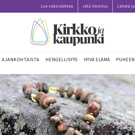
Lue näköislehteä
Jätä ilmoitus
Lähetä ju
AJANKOHTAISTA
HENGELLISYYS
HYVÄ ELÄMÄ
PUHEEN