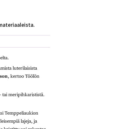
materiaaleista.
elta.
sta luterilaisista
sson
, kertoo Töölön
tai meripihkarististä.
itsi Temppeliaukion
eisempiä lajeja, ja