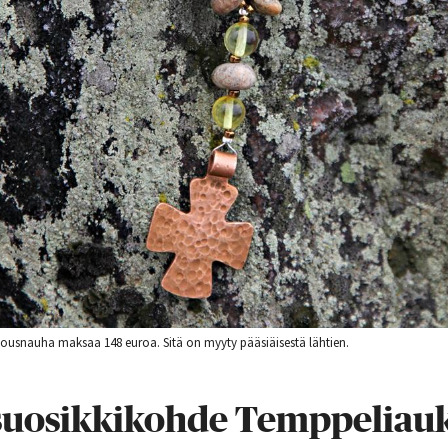
usnauha maksaa 148 euroa. Sitä on myyty pääsiäisestä lähtien.
 suosikkikohde Temppeliau