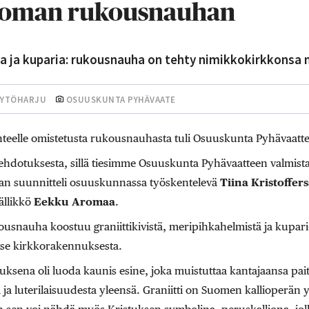
i oman rukousnauhan
aa ja kuparia: rukousnauha on tehty nimikkokirkkonsa 
KYTÖHARJU
OSUUSKUNTA PYHÄVAATE
ohteelle omistetusta rukousnauhasta tuli Osuuskunta Pyhävaatte
hdotuksesta, sillä tiesimme Osuuskunta Pyhävaatteen valmistami
n suunnitteli osuuskunnassa työskentelevä
Tiina Kristoffer
ällikkö
Eekku Aromaa
.
usnauha koostuu graniittikivistä, meripihkahelmistä ja kupari- 
 itse kirkkorakennuksesta.
tuksena oli luoda kaunis esine, joka muistuttaa kantajaansa pa
a luterilaisuudesta yleensä. Graniitti on Suomen kallioperän yl