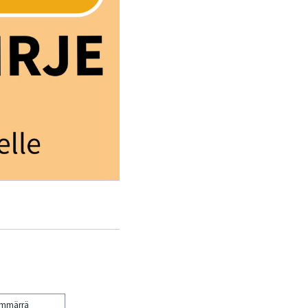
ymmärrä