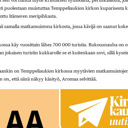
 sen voi nähdä myös Kristuksen symbolina, peruskalliona, jolle
sti puolestaan muistuttaa Temppeliaukion kirkon kuparisesta
iottu Itämeren meripihkasta.
i samalla matkamuistona kirkosta, jossa kävijä on saanut ko
ossa käy vuosittain lähes 700 000 turistia. Rukousnauha on ol
an jokaisen turistin kukkarolle se ei kuitenkaan sovi, sillä kys
aankin on Temppeliaukion kirkossa myytävien matkamuistojen
on, että siinä näkyy käsityö, Aromaa selvittää.