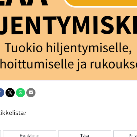
1
ikkelista?
Hyödyllinen
Tylsä
En 