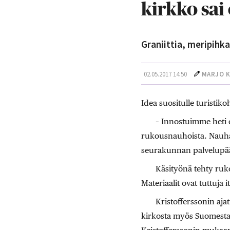
kirkko sa
Graniittia, meripihk
02.05.2017 14:50
MARJO 
Idea suositulle turistik
– Innostuimme heti e
rukousnauhoista. Nauha
seurakunnan palvelupä
Käsityönä tehty ruko
Materiaalit ovat tuttuja
Kristofferssonin aja
kirkosta myös Suomesta j