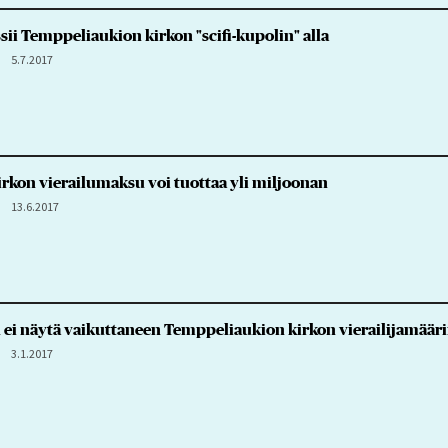
sii Temppeliaukion kirkon "scifi-kupolin" alla
5.7.2017
rkon vierailumaksu voi tuottaa yli miljoonan
13.6.2017
ei näytä vaikuttaneen Temppeliaukion kirkon vierailijamääri
3.1.2017