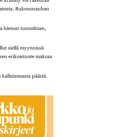
 kristitty voi rakentaa
 katosta. Rukousnauhan
kea hienon tunnelman,
lut siellä myynnissä
einen erikoistuote maksaa
 kalleimmasta päästä.