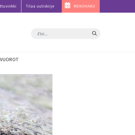
ttuvinkki
Tilaa uutiskirje
MENOHAKU
Hae
VUOROT