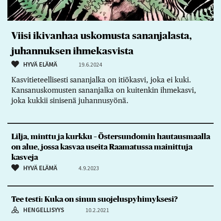
Viisi ikivanhaa uskomusta sananjalasta,
juhannuksen ihmekasvista
HYVÄ ELÄMÄ
19.6.2024
Kasvitieteellisesti sananjalka on itiökasvi, joka ei kuki.
Kansanuskomusten sananjalka on kuitenkin ihmekasvi,
joka kukkii sinisenä juhannusyönä.
Lilja, minttu ja kurkku – Östersundomin hautausmaalla
on alue, jossa kasvaa useita Raamatussa mainittuja
kasveja
HYVÄ ELÄMÄ
4.9.2023
Tee testi: Kuka on sinun suojeluspyhimyksesi?
HENGELLISYYS
10.2.2021