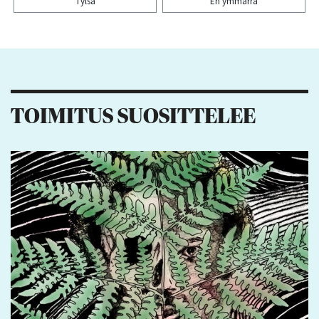
Tylsä
En ymmärrä
Kiitos palautteesta! Jaa artikkeli:
5
1
9
1
TOIMITUS SUOSITTELEE