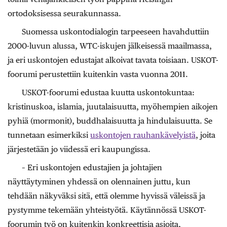
ortodoksisessa seurakunnassa.
Suomessa uskontodialogin tarpeeseen havahduttiin
2000-luvun alussa, WTC-iskujen jälkeisessä maailmassa,
ja eri uskontojen edustajat alkoivat tavata toisiaan. USKOT-
foorumi perustettiin kuitenkin vasta vuonna 2011.
USKOT-foorumi edustaa kuutta uskontokuntaa:
kristinuskoa, islamia, juutalaisuutta, myöhempien aikojen
pyhiä (mormonit), buddhalaisuutta ja hindulaisuutta. Se
tunnetaan esimerkiksi
uskontojen rauhankävelyistä
, joita
järjestetään jo viidessä eri kaupungissa.
– Eri uskontojen edustajien ja johtajien
näyttäytyminen yhdessä on olennainen juttu, kun
tehdään näkyväksi sitä, että olemme hyvissä väleissä ja
pystymme tekemään yhteistyötä. Käytännössä USKOT-
foorumin työ on kuitenkin konkreettisia asioita,