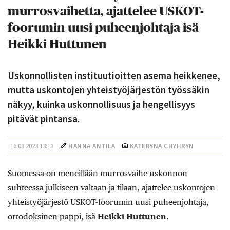
murrosvaihetta, ajattelee USKOT-
foorumin uusi puheenjohtaja isä
Heikki Huttunen
Uskonnollisten instituutioitten asema heikkenee,
mutta uskontojen yhteistyöjärjestön työssäkin
näkyy, kuinka uskonnollisuus ja hengellisyys
pitävät pintansa.
16.03.2023 13:13
HANNA ANTILA
KATERYNA CHYHRYN
Suomessa on meneillään murrosvaihe uskonnon
suhteessa julkiseen valtaan ja tilaan, ajattelee uskontojen
yhteistyöjärjestö USKOT-foorumin uusi puheenjohtaja,
ortodoksinen pappi, isä
Heikki Huttunen
.