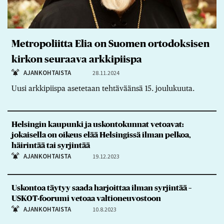
Metropoliitta Elia on Suomen ortodoksisen
kirkon seuraava arkkipiispa
AJANKOHTAISTA
28.11.2024
Uusi arkkipiispa asetetaan tehtäväänsä 15. joulukuuta.
Helsingin kaupunki ja uskontokunnat vetoavat:
jokaisella on oikeus elää Helsingissä ilman pelkoa,
häirintää tai syrjintää
AJANKOHTAISTA
19.12.2023
Uskontoa täytyy saada harjoittaa ilman syrjintää –
USKOT-foorumi vetoaa valtioneuvostoon
AJANKOHTAISTA
10.8.2023