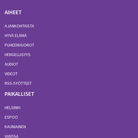
AIHEET
AJANKOHTAISTA
HYVÄ ELÄMÄ
PUHEENVUOROT
HENGELLISYYS
AUDIOT
VIDEOT
RSS-SYÖTTEET
PAIKALLISET
HELSINKI
ESPOO
KAUNIAINEN
VANTAA