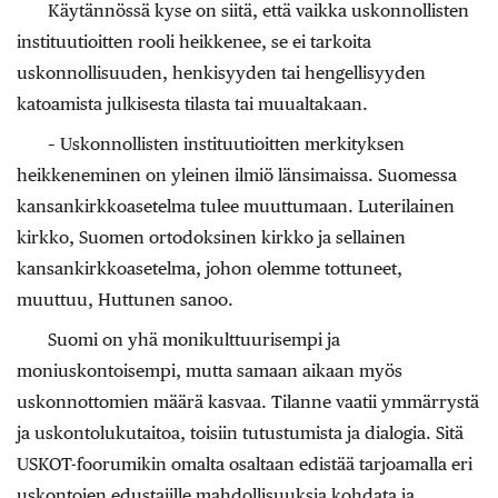
Käytännössä kyse on siitä, että vaikka uskonnollisten
instituutioitten rooli heikkenee, se ei tarkoita
uskonnollisuuden, henkisyyden tai hengellisyyden
katoamista julkisesta tilasta tai muualtakaan.
– Uskonnollisten instituutioitten merkityksen
heikkeneminen on yleinen ilmiö länsimaissa. Suomessa
kansankirkkoasetelma tulee muuttumaan. Luterilainen
kirkko, Suomen ortodoksinen kirkko ja sellainen
kansankirkkoasetelma, johon olemme tottuneet,
muuttuu, Huttunen sanoo.
Suomi on yhä monikulttuurisempi ja
moniuskontoisempi, mutta samaan aikaan myös
uskonnottomien määrä kasvaa. Tilanne vaatii ymmärrystä
ja uskontolukutaitoa, toisiin tutustumista ja dialogia. Sitä
USKOT-foorumikin omalta osaltaan edistää tarjoamalla eri
uskontojen edustajille mahdollisuuksia kohdata ja