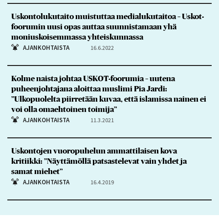
Uskontolukutaito muistuttaa medialukutaitoa – Uskot-
foorumin uusi opas auttaa suunnistamaan yhä
moniuskoisemmassa yhteiskunnassa
AJANKOHTAISTA
16.6.2022
Kolme naista johtaa USKOT-foorumia – uutena
puheenjohtajana aloittaa muslimi Pia Jardi:
”Ulkopuolelta piirretään kuvaa, että islamissa nainen ei
voi olla omaehtoinen toimija”
AJANKOHTAISTA
11.3.2021
Uskontojen vuoropuhelun ammattilaisen kova
kritiikki: ”Näyttämöllä patsastelevat vain yhdet ja
samat miehet”
AJANKOHTAISTA
16.4.2019