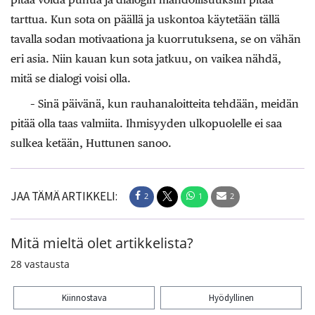
tarttua. Kun sota on päällä ja uskontoa käytetään tällä
tavalla sodan motivaationa ja kuorrutuksena, se on vähän
eri asia. Niin kauan kun sota jatkuu, on vaikea nähdä,
mitä se dialogi voisi olla.
– Sinä päivänä, kun rauhanaloitteita tehdään, meidän
pitää olla taas valmiita. Ihmisyyden ulkopuolelle ei saa
sulkea ketään, Huttunen sanoo.
JAA TÄMÄ ARTIKKELI:
2
1
2
Mitä mieltä olet artikkelista?
28
vastausta
Kiinnostava
Hyödyllinen