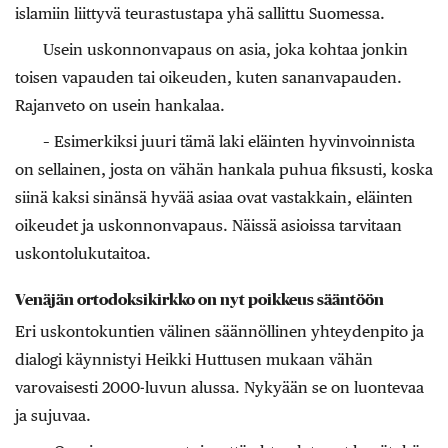
islamiin liittyvä teurastustapa yhä sallittu Suomessa.
Usein uskonnonvapaus on asia, joka kohtaa jonkin
toisen vapauden tai oikeuden, kuten sananvapauden.
Rajanveto on usein hankalaa.
– Esimerkiksi juuri tämä laki eläinten hyvinvoinnista
on sellainen, josta on vähän hankala puhua fiksusti, koska
siinä kaksi sinänsä hyvää asiaa ovat vastakkain, eläinten
oikeudet ja uskonnonvapaus. Näissä asioissa tarvitaan
uskontolukutaitoa.
Venäjän ortodoksikirkko on nyt poikkeus sääntöön
Eri uskontokuntien välinen säännöllinen yhteydenpito ja
dialogi käynnistyi Heikki Huttusen mukaan vähän
varovaisesti 2000-luvun alussa. Nykyään se on luontevaa
ja sujuvaa.