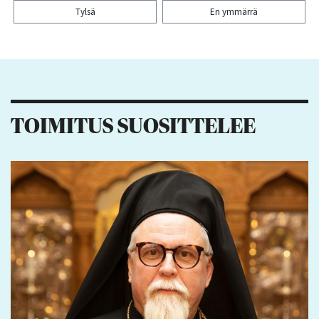
Tylsä
En ymmärrä
Kiitos palautteesta! Jaa artikkeli:
2
1
2
TOIMITUS SUOSITTELEE