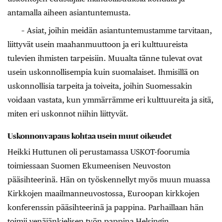
antamalla aiheen asiantuntemusta.
– Asiat, joihin meidän asiantuntemustamme tarvitaan,
liittyvät usein maahanmuuttoon ja eri kulttuureista
tulevien ihmisten tarpeisiin. Muualta tänne tulevat ovat
usein uskonnollisempia kuin suomalaiset. Ihmisillä on
uskonnollisia tarpeita ja toiveita, joihin Suomessakin
voidaan vastata, kun ymmärrämme eri kulttuureita ja sitä,
miten eri uskonnot niihin liittyvät.
Uskonnonvapaus kohtaa usein muut oikeudet
Heikki Huttunen oli perustamassa USKOT-foorumia
toimiessaan Suomen Ekumeenisen Neuvoston
pääsihteerinä. Hän on työskennellyt myös muun muassa
Kirkkojen maailmanneuvostossa, Euroopan kirkkojen
konferenssin pääsihteerinä ja pappina. Parhaillaan hän
toimii venäjänkielisen työn pappina Helsingin