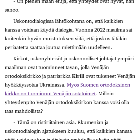
– On pienen maan etuja, että yhteydet ovat hyvät, hän
sanoo.
Uskontodialogissa lähtökohtana on, että kaikkien
kanssa voidaan käydä dialogia. Vuonna 2022 maailma sai
kuitenkin hyvän muistutuksen siitä, että joskus tätäkin
periaatetta saattaa joutua miettimään uudelleen.
Kirkot, uskonyhteisöt ja uskonnolliset johtajat ympäri
maailman ovat tuominneet tavan, jolla Venäjän
ortodoksikirkko ja patriarkka
Kirill
ovat tukeneet Venäjän
hyökkäyssotaa Ukrainassa.
Myös Suomen ortodoksinen
kirkko on tuominnut Venäjän sotatoimet
. Milloin
yhteydenpito Venäjän ortodoksikirkon kanssa voisi olla
taas mahdollista?
– Tämä on ristiriitainen asia. Ekumenian ja
uskontodialogin ajatukseen kuuluu, että kaikkien kanssa
pitää voida puhua ja dialogin mahdollisuuksiin pitää