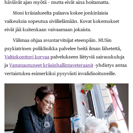
häviävät ajan myötä – mutta eivät aina hoitamatta.
Moni kriisialueelta palaava kokee jonkinlaisia
vaikeuksia sopeutua siviilielämään. Kovat kokemukset
eivät jää kuitenkaan vaivaamaan jokaista.
Välimaa ohjaa avuntarvitsijat eteenpäin. ­HUSin
psykiatrinen poliklinikka palvelee heitä ilman lähetettä,
Valtiokonttori korvaa
palvelukseen liittyviä sairauskuluja
ja
Vammautuneet kriisinhallintaveteraanit
-yhdistys antaa
vertaistukea esimerkiksi pysyvästi invalidisoituneille.