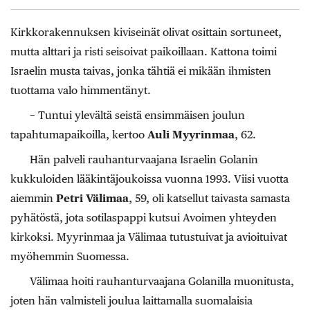
Kirkkorakennuksen kiviseinät ­olivat osittain sortuneet,
mutta alttari ja risti seisoivat paikoillaan. Kattona toimi
Israelin musta taivas, jonka tähtiä ei mikään ihmisten
tuottama valo himmentänyt.
− Tuntui ylevältä seistä ensimmäisen ­joulun
tapahtumapaikoilla, kertoo
Auli Myyrinmaa
, 62.
Hän palveli rauhanturvaajana Israelin Golanin
kukkuloiden lääkintäjoukoissa vuonna 1993. Viisi vuotta
aiemmin
Petri Välimaa
, 59, oli katsellut taivasta samasta
pyhätöstä, jota sotilaspappi kutsui Avoimen yhteyden
kirkoksi. Myyrinmaa ja Välimaa tutustuivat ja avioituivat
myöhemmin Suomessa.
Välimaa hoiti rauhanturvaajana Golanilla muonitusta,
joten hän valmisteli joulua laittamalla suomalaisia