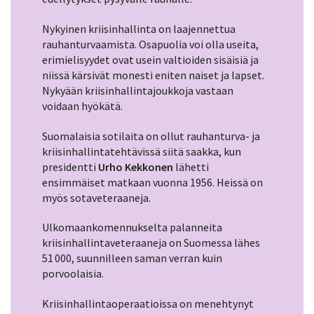
Nykyinen kriisinhallinta on laajennettua
rauhanturvaamista. Osapuolia voi olla useita,
erimielisyydet ovat usein valtioiden sisäisiä ja
niissä kärsivät monesti eniten naiset ja lapset.
Nykyään kriisinhallintajoukkoja vastaan
voidaan hyökätä.
Suomalaisia sotilaita on ollut rauhanturva- ja
kriisinhallintatehtävissä siitä saakka, kun
presidentti
Urho Kekkonen
lähetti
ensimmäiset matkaan vuonna 1956. Heissä on
myös sotaveteraaneja.
Ulkomaankomennukselta palanneita
kriisinhallintaveteraaneja on Suomessa lähes
51 000, suunnilleen saman verran kuin
porvoolaisia.
Kriisinhallintaoperaatioissa on menehtynyt