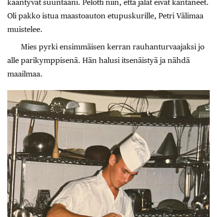
kääntyvät suuntaani. Pelotti niin, että jalat eivät kantaneet.
Oli pakko istua maastoauton etupuskurille, Petri Välimaa
muistelee.
Mies pyrki ensimmäisen kerran rauhanturvaajaksi jo
alle parikymppisenä. Hän halusi itsenäistyä ja nähdä
maailmaa.