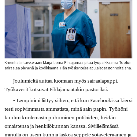
Kriisinhallintaveteraani Marja-Leena Pihlajamaa pitää työpaikkaansa Töölön
sairaalaa pienenä ja kodikkaana. Hän työskentelee apulaisosastonhoitajana.
Joulumieltä auttaa luomaan myös sairaalapappi.
Työkaverit kutsuvat Pihlajamaatakin pastoriksi.
− Lempinimi liittyy siihen, että kun Facebookissa kiersi
testi sopivimmasta ammatista, minä sain papin. Työhöni
kuuluu kuolemasta puhuminen potilaiden, heidän
omaistensa ja henkilökunnan kanssa. Siviilielämässä
minulla on usein kunnia laskea seppele sotaveteraanien ja