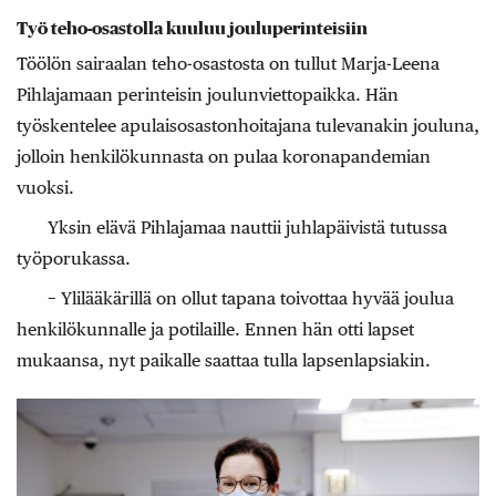
Työ teho-osastolla kuuluu jouluperinteisiin
Töölön sairaalan teho-osastosta on tullut Marja-Leena
Pihlajamaan perinteisin joulunviettopaikka. Hän
työskentelee apulaisosastonhoitajana tulevanakin jouluna,
jolloin henkilökunnasta on pulaa koronapandemian
vuoksi.
Yksin elävä Pihlajamaa nauttii juhlapäivistä tutussa
työporukassa.
− Ylilääkärillä on ollut tapana toivottaa hyvää joulua
henkilökunnalle ja potilaille. Ennen hän otti lapset
mukaansa, nyt paikalle saattaa tulla lapsenlapsiakin.