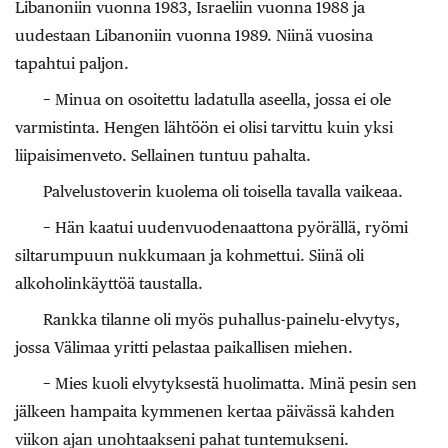
Libanoniin vuonna 1983, Israeliin vuonna 1988 ja
uudestaan Libanoniin vuonna 1989. Niinä vuosina
tapahtui paljon.
− Minua on osoitettu ladatulla aseella, jossa ei ole
varmistinta. Hengen lähtöön ei olisi tarvittu kuin yksi
liipaisimenveto. Sellainen tuntuu pahalta.
Palvelustoverin kuolema oli toisella tavalla vaikeaa.
− Hän kaatui uudenvuodenaattona pyörällä, ryömi
siltarumpuun nukkumaan ja kohmettui. Siinä oli
alkoholinkäyttöä taustalla.
Rankka tilanne oli myös puhallus-painelu-­elvytys,
jossa Välimaa yritti pelastaa paikallisen miehen.
− Mies kuoli elvytyksestä huolimatta. Minä pesin sen
jälkeen hampaita kymmenen kertaa päivässä kahden
viikon ajan unohtaakseni pahat tuntemukseni.