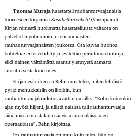
Tuomas Muraja
haastatteli rauhanturvaajanaisia
tuoreeseen kirjaansa
Elisabethin enkelit
(Vastapaino).
Kirjan nimestä huolimatta haastatelluista valtaosa on
palvellut myöhemmin, ei ensimmäisten
rauhanturvaajanaisten joukossa. Osa kuvaa huonoa
kohtelua: ei tervehditty ja levitettiin perättömiä huhuja,
eikä nainen välttämättä saanut ylennystä samasta
suorituksesta kuin mies.
Kirjan esipuheessa Rehn muistelee, miten lehdistö
pyrki mehukkaisiin otsikoihin, kun
rauhanturvaajakoulutus avattiin naisille. ”Kohu kuitenkin
ajan myötä hiljeni, ja näistä naisista tuli rauhanturvaajia
siinä missä muistakin osaavista suomalaisista eri
operaatioissa”, Rehn kirjoittaa.
Jos rauhanturvaaja on muu kuin mies, hän on