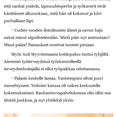
että vanhat ystävät, lapsuudenperhe ja työkaverit eivät
käsittäneet alkuunkaan, mitä hän oli kokenut ja kävi
parhaillaan läpi.
− Uuden vuoden ilotulitusten äänet ja savun haju
saivat minut säpsähtelemään. Mistä päin nyt ammutaan?
Missä palaa? Pamaukset nostivat tunteet pintaan.
Myös Auli Myyrinmaasta kotiinpaluu tuntui tyhjältä.
Aiemmin työterveydessä työskennelleellä
terveydenhoitajalla ei ollut työpaikkaa odottamassa.
− Palasin keskelle lamaa. Vanhempani olivat juuri
menehtyneet. Ystävien kanssa oli vaikea keskustella
kokemuksistani. Rauhanturvapalveluksessa olin ollut osa
tiivistä joukkoa, ja nyt yhtäkkiä yksin.