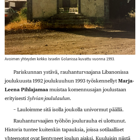
Avoimen yhteyden kirkko Israelin Golanissa kuvattu vuonna 1993.
Pariskunnan ystävä, rauhanturvaajana Libanonissa
joulukuusta 1992 joulukuuhun 1993 työskennellyt
Marja-
Leena Pihlajamaa
muistaa komennusajan joulustaan
erityisesti
Sylvian joululaulun
.
− Lauloimme sitä isolla joukolla univormut päällä.
Rauhanturvaajien työhön joulurauha ei ulottunut.
Historia tuntee kuitenkin tapauksia, joissa sotilaalliset
yhteenotot ovat lientyneet joulun ajaksi. Kuuluisin niistä