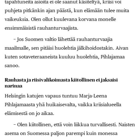
tapahtuneita asioita ei ole saanut käsiteltyä, kriisi voi
puhjeta pitkänkin ajan päästä, kun elämään tulee muita
vaikeuksia. Olen ollut kuulevana korvana monelle
ensimmäisistä rauhanturvaajista.
− Jos Suomen valtio lähettää rauhanturvaajia
maailmalle, sen pitäisi huolehtia jälkihoidostakin. Aivan
kuten sotaveteraaneista kuuluu huolehtia, Pihlajamaa
sanoo.
Rauhasta ja riisivalikoimasta kiitollinen ei jaksaisi
narinaa
Helsingin katujen vapaus tuntuu Marja-Leena
Pihlajamaasta yhä huikaisevalta, vaikka kriisialueella
elämisestä on jo aikaa.
− Olen kiitollinen, että voin liikkua turvallises­ti. Naisten
asema on Suomessa paljon ­parempi kuin monessa