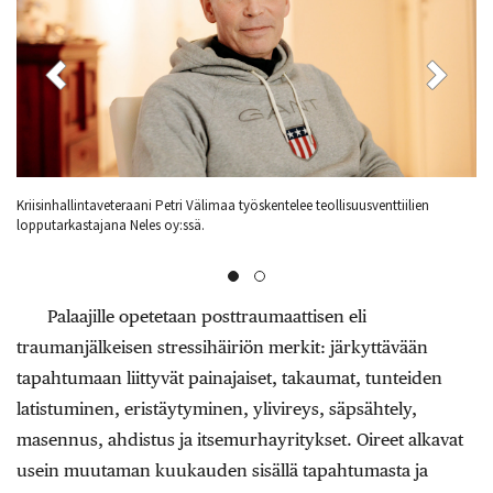
Petri Välimaan arkistokuvassa jaetaan ehtoollista Libanonissa vuonna 1983.
Kr
Sielunhoito kuuluu sotilaspapin työhön.
lo
Palaajille opetetaan posttraumaattisen eli
traumanjälkeisen stressihäiriön merkit: järkyttävään
tapahtumaan liittyvät painajaiset, takaumat, tunteiden
latistuminen, eristäytyminen, ylivireys, säpsähtely,
masennus, ahdistus ja itsemurhayritykset. Oireet alkavat
usein muutaman kuukauden sisällä tapahtumasta ja