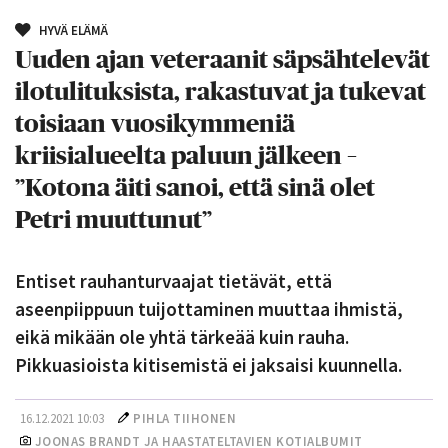
HYVÄ ELÄMÄ
Uuden ajan veteraanit säpsähtelevät
ilotulituksista, rakastuvat ja tukevat
toisiaan vuosikymmeniä
kriisialueelta paluun jälkeen –
”Kotona äiti sanoi, että sinä olet
Petri muuttunut”
Entiset rauhanturvaajat tietävät, että
aseenpiippuun tuijottaminen muuttaa ihmistä,
eikä mikään ole yhtä tärkeää kuin rauha.
Pikkuasioista kitisemistä ei jaksaisi kuunnella.
16.12.2021 10:03
PIHLA TIIHONEN
JOONAS BRANDT JA HAASTATELTAVIEN KOTIALBUMIT