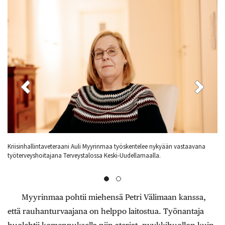
Auli Myyrinmaa partioi palveluskumppaninsa kanssa Israelin Golanilla
Kr
vuonna 1993.
ty
Myyrinmaa pohtii miehensä Petri Välimaan kanssa,
että rauhanturvaajana on helppo laitostua. Työnantaja