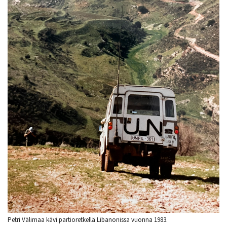
Petri Välimaa kävi partioretkellä Libanonissa vuonna 1983.