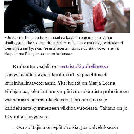
− Joskus mietin, muuttuuko maailma koskaan paremmaksi. Vaatii
sinnikkyyttä uskoa siihen. Sitten ajattelen, millaista nyt olisi, jos kukaan ei
toimisi rauhan hyväksi. Pienistä teoista muodostuu suuri kokonaisuus,
Marja-Leena Pihlajamaa sanoo kotonaan.
Rauhanturvaajaliiton
vertaistuki­puhelimessa
päivystävät tehtävään koulutetut, vapaaehtoiset
kriisinhallintaveteraanit. Yksi heistä on Marja-­Leena
Pihlajamaa, joka kutsuu ympärivuorokautista puhelimeen
vastaamista harrastuksekseen. Hän omistaa sille
kahdeksasta kymmeneen viikkoa vuodessa. Takana on jo
12 vuotta päivys­tystä.
− Osa soittajista on epätoivoisia. Jos palveluksessa