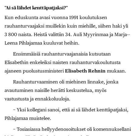
”Ai sä lähdet kenttäpatjaksi?”
Kun eduskunta avasi vuonna 1991 koulutuksen
rauhanturvaajaksi muillekin kuin miehille, siihen haki yli
3 800 naista. Heistä valittiin 34. Auli Myyrinmaa ja Marja-­
Leena Pihlajamaa kuuluvat heihin.
Ensimmäisiä rauhanturvaajanaisia kutsutaan
Elisabethin enkeleiksi naisten rauhanturvakoulutusta
ajaneen puolustusministeri
Elisabeth ­Rehnin
mukaan.
Rauhanturvaaminen oli miehinen linnake, jonka
avautuminen naisille herätti keskustelua, myös
vastustusta ja ennakkoluuloja.
− Yksi kollegani sanoi, että ai sä lähdet kenttäpatjaksi,
Pihlajamaa muistelee.
− Tosiasiassa hellyydenosoitukset oli komennuksellani