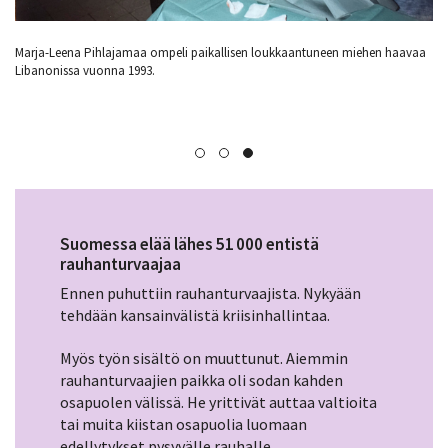
aa
Marja-Leena Pihlajamaa harjoitteli pistooliammuntaa Libanonissa vuonna
Ra
1993. Hän kantoi lääkintäjoukoissa pistoolia, koska sairaalassa oli hankala
va
kuljettaa isoa rynnäkkökivääriä.
ra
si
Suomessa elää lähes 51 000 entistä
rauhanturvaajaa
Ennen puhuttiin rauhanturvaajista. Nykyään
tehdään kansainvälistä kriisinhallintaa.
Myös työn sisältö on muuttunut. Aiemmin
rauhanturvaajien paikka oli sodan kahden
osapuolen välissä. He yrittivät auttaa valtioita
tai muita kiistan ­osapuolia luomaan
edellytykset pysyvälle rauhalle.