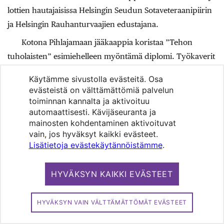
lottien hautajaisissa Helsingin Seudun Sotaveteraanipiirin
ja Helsingin Rauhanturvaajien edustajana.
Kotona Pihlajamaan jääkaappia koristaa ”Tehon
tuholaisten” esimiehelleen myöntämä diplomi. Työkaverit
kuvailevat häntä Töölön hengelliseksi johtajaksi,
Käytämme sivustolla evästeitä. Osa
tunnolliseksi ja perusteelliseksi, lämpimäksi,
evästeistä on välttämättömiä palvelun
huumorintajuiseksi ja isänmaalliseksi.
toiminnan kannalta ja aktivoituu
automaattisesti. Kävijäseuranta ja
Jos Pihlajamaa on poikkeuksellisesti vapaalla jouluna,
mainosten kohdentaminen aktivoituvat
hänellä on tapana vierailla sankarihaudoilla ja osallistua
vain, jos hyväksyt kaikki evästeet.
kunniavartioon.
Lisätietoja evästekäytännöistämme
.
− Kun seison Hietaniemen hautausmaalla
HYVÄKSYN KAIKKI EVÄSTEET
kunniavartiossa, katson merelle ja Finlandia-hymni soi. Se
on tapani hiljentyä joulunviettoon.
HYVÄKSYN VAIN VÄLTTÄMÄTTÖMÄT EVÄSTEET