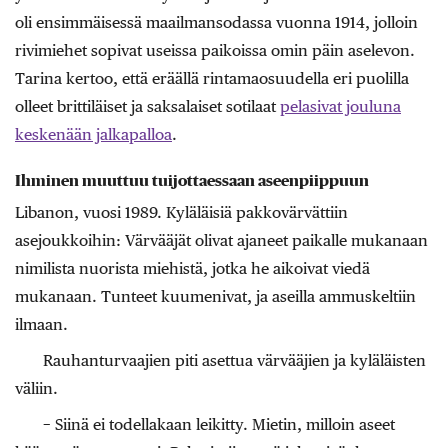
oli ensimmäisessä maailmansodassa vuonna 1914, jolloin
rivimiehet sopivat useissa paikoissa omin päin ase­levon.
Tarina kertoo, että eräällä rintamaosuudella eri puolilla
olleet brittiläiset ja saksalaiset sotilaat
pelasivat jouluna
keskenään jalkapalloa
.
Ihminen muuttuu tuijottaessaan aseenpiippuun
Libanon, vuosi 1989. Kyläläisiä pakkovärvättiin
asejoukkoihin: Värvääjät olivat ajaneet paikalle mukanaan
nimilista nuorista miehistä, jotka he aikoivat viedä
mukanaan. Tunteet kuumenivat, ja aseilla ammuskeltiin
ilmaan.
Rauhanturvaajien piti asettua värvääjien ja kyläläisten
väliin.
− Siinä ei todellakaan leikitty. Mietin, milloin aseet