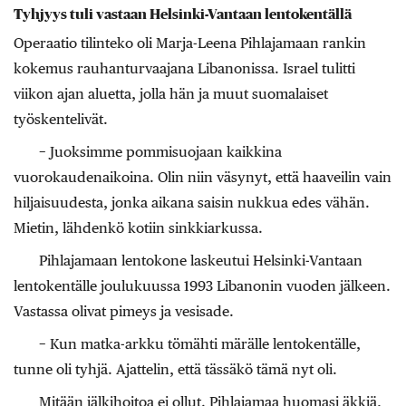
Tyhjyys tuli vastaan Helsinki-Vantaan lentokentällä
Operaatio tilinteko oli Marja-Leena Pihlajamaan rankin
kokemus rauhanturvaajana Libanonissa. Israel tulitti
viikon ajan aluetta, jolla hän ja muut suomalaiset
työskentelivät.
− Juoksimme pommisuojaan kaikkina
vuorokaudenaikoina. Olin niin väsynyt, että haaveilin vain
hiljaisuudesta, jonka aikana saisin nukkua edes vähän.
Mietin, lähdenkö kotiin sinkkiarkussa.
Pihlajamaan lentokone laskeutui Helsinki-Vantaan
lentokentälle joulukuussa 1993 Libanonin vuoden jälkeen.
Vastassa olivat pimeys ja vesisade.
− Kun matka-arkku tömähti märälle lentokentälle,
tunne oli tyhjä. Ajattelin, että tässäkö tämä nyt oli.
Mitään jälkihoitoa ei ollut. Pihlajamaa huomasi äkkiä,