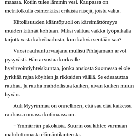
maassa. Kotiin tulee lämmin ­vesi. Kaupassa on
metritolkulla esimerkiksi erilaisia riisejä, joista valita.
Kiitollisuuden kääntöpuoli on kärsimättömyys
muiden kitinää kohtaan. Miksi valittaa vaikka työpaikalla
tarjottavasta kahvilaadusta, kun kahvia sentään saa?
Vuosi rauhanturvaajana mullisti Pihlajamaan arvot
pysyvästi. Hän arvostaa korkealle
hyvinvointiyhteiskuntaa, jonka ansiosta Suomessa ei ole
jyrkkää rajaa köyhien ja rikkaiden välillä. Se edesauttaa
rauhaa. Ja rauha mahdollistaa kaiken, aivan kaiken muun
hyvän.
Auli Myyrinmaa on onnellinen, että saa elää kaikessa
rauhassa omassa kotimaassaan.
− Ymmärrän pakolaisia. Suurin osa lähtee varmaan
mahdottomasta elämäntilanteesta.