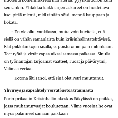
huolehtii komennuksella niin ateriat, pyykkihuollon kuin
seurankin. Yhtäkkiä kaikki arjen askareet on hoidettava
itse: pitää miettiä, mitä tänään söisi, mennä kauppaan ja
kokata.
− En ole ollut vankilassa, mutta voin kuvitella, että
siellä on vähän samanlaista kuin kriisinhallintatehtävissä.
Elät piikkilankojen sisällä, et poistu omin päin mihinkään.
Teet työtä ja vietät vapaa-aikasi samassa paikassa. Sinulla
on työnantajan tarjoamat vaatteet, ruoat ja päivärytmi,
Välimaa vertaa.
− Kotona äiti sanoi, että sinä olet Petri muuttunut.
Ylivireys ja säpsähtely voivat kertoa traumasta
Porin prikaatin Kriisinhallintakeskus Säkylässä on paikka,
jossa rauhanturvaajat koulutetaan. Viime vuosina he ovat
myös palanneet samaan paikkaan