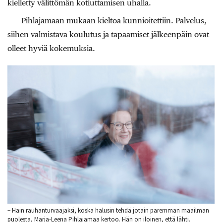
­kielletty välittömän kotiuttamisen uhalla.
Pihlajamaan mukaan kieltoa kunnioitettiin. Palvelus,
siihen valmistava koulutus ja tapaamiset jälkeenpäin ovat
olleet hyviä kokemuksia.
− Hain rauhanturvaajaksi, koska halusin tehdä jotain paremman maailman
puolesta, Marja-Leena Pihlajamaa kertoo. Hän on iloinen, että lähti.