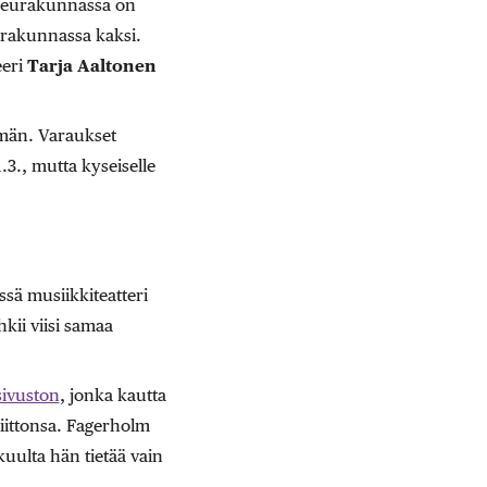
 seurakunnassa on
eurakunnassa kaksi.
eeri
Tarja Aaltonen
emän. Varaukset
.3., mutta kyseiselle
ssä musiikkiteatteri
hkii viisi samaa
sivuston
, jonka kautta
iittonsa. Fagerholm
kuulta hän tietää vain