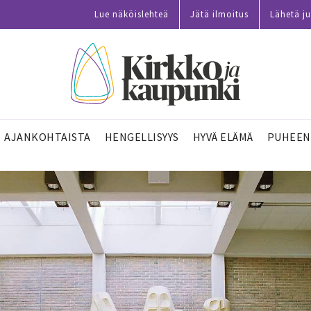
Lue näköislehteä
Jätä ilmoitus
Lähetä ju
AJANKOHTAISTA
HENGELLISYYS
HYVÄ ELÄMÄ
PUHEEN