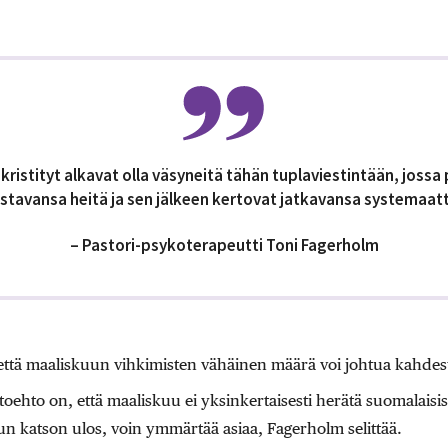
ristityt alkavat olla väsyneitä tähän tuplaviestintään, jossa 
stavansa heitä ja sen jälkeen kertovat jatkavansa systemaatti
– Pastori-psykoterapeutti Toni Fagerholm
että maaliskuun vihkimisten vähäinen määrä voi johtua kahdest
ehto on, että maaliskuu ei yksinkertaisesti herätä suomalaisis
n katson ulos, voin ymmärtää asiaa, Fagerholm selittää.