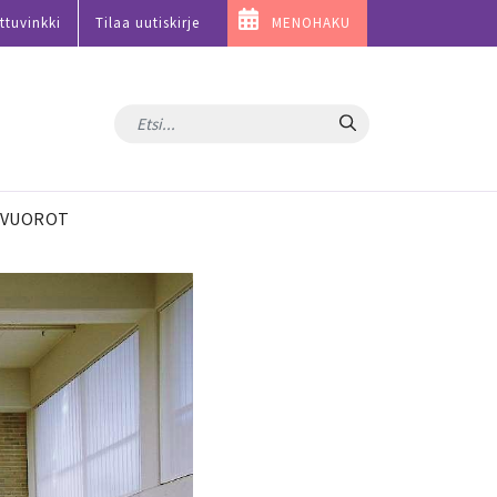
ttuvinkki
Tilaa uutiskirje
MENOHAKU
Hae
VUOROT