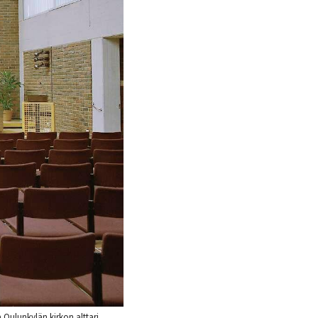
Oulunkylän kirkon alttari.