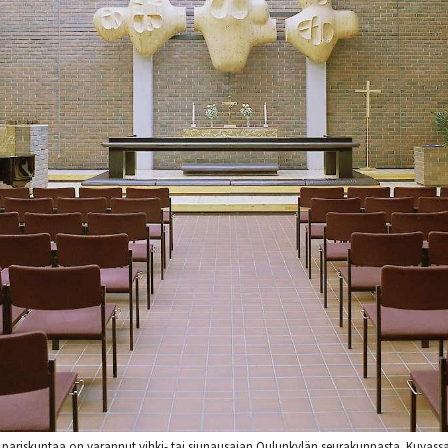
ariskuntaa on varannut vihki- tai siunausajan Oulunkylän seurakunnasta. Kuvassa 