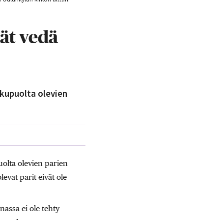
ät vedä
upuolta olevien
lta olevien parien
evat parit eivät ole
ssa ei ole tehty