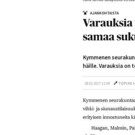
AJANKOHTAISTA
Varauksia 
samaa suku
Kymmenen seurakunt
häille. Varauksia on
28.02.2017 11:00
TOPIAS 
Kymmenen seurakuntaa p
vihki- ja siunaustilaisu
erityisen innostuneita k
Haagan, Malmin, Pak