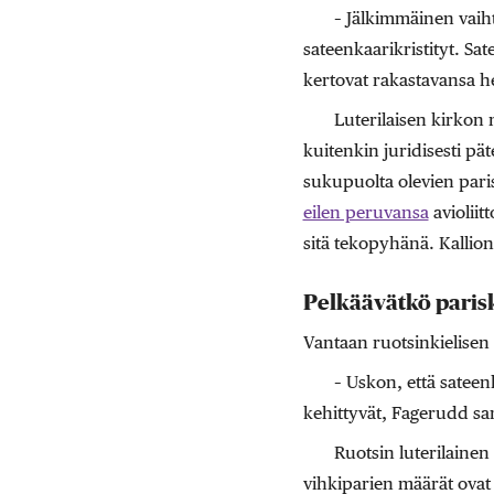
– Jälkimmäinen vaih
sateenkaarikristityt. Sat
kertovat rakastavansa he
Luterilaisen kirkon 
kuitenkin juridisesti päte
sukupuolta olevien pari
eilen peruvansa
avioliit
sitä tekopyhänä. Kallion
Pelkäävätkö paris
Vantaan ruotsinkielise
– Uskon, että sateen
kehittyvät, Fagerudd sa
Ruotsin luterilaine
vihkiparien määrät ovat 