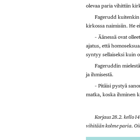
olevaa paria vihittiin kir
Fagerudd kuitenkin 
kirkossa naimisiin. He e
– Äänessä ovat ollee
ajatus, että homoseksuaa
syntyy sellaiseksi kuin
Fageruddin mielestä 
ja ihmisestä.
– Pitäisi pystyä san
matka, koska ihminen ke
Korjaus 28.2. kello 1
vihitään kolme paria. Oi