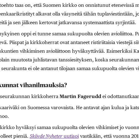
toehto taas on, että Suomen kirkko on onnistunut etenevissä 
eenkaarikristityt alkavat olla väsyneitä tähän tuplaviestintään, j
itä ja sen jälkeen kertovat jatkavansa systemaattista syrjintää.
nykyinen oppi ei tunne samaa sukupuolta olevien avioliittoa. Pa
vä. Piispat ja kirkkoherrat ovat antaneet ristiriitaisia viestejä s
skuntien vihkiminen avioliittoon hyväksyttävää. Esimerkiksi K
tolain muutosta juhlistavan tanssiesityksen, koska seurakunnan
 seurakunta ei ole antanut tilojaan samaa sukupuolta olevien vi
kunnat vihanilmauksia?
n seurakunnan kirkkoherra
Martin Fagerudd
ei odottanutkaan
kaariväki on Suomessa varovaista. He antavat ajan kulua ja kat
noo.
n kirkko hyväksyi samaa sukupuolta olevien vihkimiset jo vuon
olleet pieniä.
Skövde Nyheter
uutisoi
vastikään, että vuonna 20