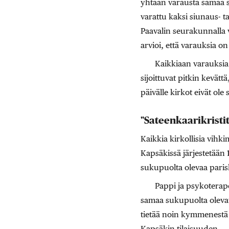
yhtään varausta samaa s
varattu kaksi siunaus- t
Paavalin seurakunnalla 
arvioi, että varauksia on
Kaikkiaan varauksia
sijoittuvat pitkin kevätt
päivälle kirkot eivät ole
"Sateenkaarikristit
Kaikkia kirkollisia vihki
Kapsäkissä järjestetään 
sukupuolta olevaa paris
Pappi ja psykoterap
samaa sukupuolta olevat
tietää noin kymmenestä v
Kapsäkin tilaisuuden.