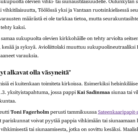
ukupuolta olevien vihki- tai siunaustilaisuudelle. Oulunkylän
ai vihkitilaisuutta, Töölössä yksi ja Vantaan ruotsinkielisessä s
varausten määrästä ei ole tarkkaa tietoa, mutta seurakuntasiht
 tehty kaksi.
 samaa sukupuolta olevien kirkkohäille on tehty arviolta seits
ä, kesää ja syksyä. Avioliittolaki muuttuu sukupuolineutraaliksi 1
 saaneet varauksia.
yt alkavat olla väsyneitä"
misiä ei kuitenkaan toimiteta kirkoissa. Esimerkiksi helsinkiläise
1.3. yksityistapahtuma, jossa pappi
Kai Sadinmaa
siunaa tai vi
kuntaa.
eutti
Toni Fagerholm
perusti tammikuussa
Sateenkaaripapit-
 pariskunnat voivat pyytää pappia vihkimään tai siunaamaan l
ihkimisestä tai siunaamisesta, jotka on sovittu kesäksi. Maalis