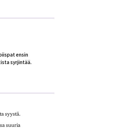
piispat ensin
sta syrjintää.
a syystä.
sa suuria