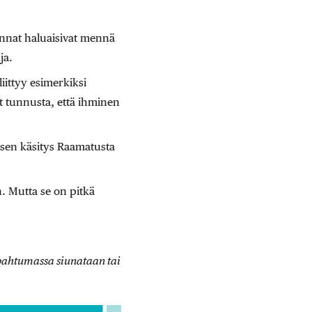
nnat haluaisivat mennä
ja.
iittyy esimerkiksi
ät tunnusta, että ihminen
n sen käsitys Raamatusta
. Mutta se on pitkä
apahtumassa siunataan tai