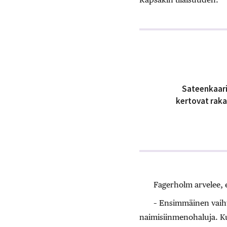
Sateenkaarik
kertovat raka
Fagerholm arvelee, 
– Ensimmäinen vaihto
naimisiinmenohaluja. Ku