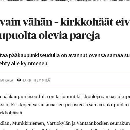
vain vähän – kirkkohäät eiv
puolta olevia pareja
aa pääkaupunkiseudulla on avannut ovensa samaa suk
 tehty alle kymmenen.
HAIKALA
HARRI HEMMILÄ
ääkaupunkiseudulla on tarjonnut kirkkotiloja samaa sukupuo
uksiin. Kirkkojen varausmäärien perusteella samaa sukupuolta ol
irkkohäistä.
ilan, Munkkiniemen, Vartiokylän ja Vantaankosken seurakunna