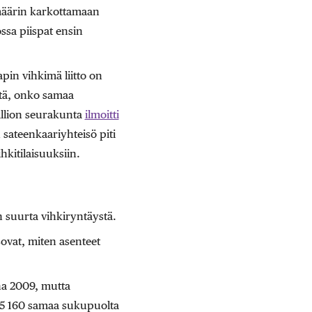
määrin karkottamaan
ossa piispat ensin
pin vihkimä liitto on
iitä, onko samaa
allion seurakunta
ilmoitti
 sateenkaariyhteisö piti
hkitilaisuuksiin.
 suurta vihkiryntäystä.
sovat, miten asenteet
na 2009, mutta
15 160 samaa sukupuolta