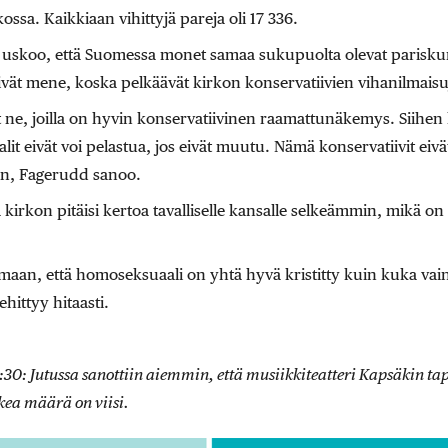
kossa. Kaikkiaan vihittyjä pareja oli 17 336.
uskoo, että Suomessa monet samaa sukupuolta olevat parisku
ivät mene, koska pelkäävät kirkon konservatiivien vihanilmaisu
t ne, joilla on hyvin konservatiivinen raamattunäkemys. Siihen l
lit eivät voi pelastua, jos eivät muutu. Nämä konservatiivit eiv
 on, Fagerudd sanoo.
kirkon pitäisi kertoa tavalliselle kansalle selkeämmin, mikä o
omaan, että homoseksuaali on yhtä hyvä kristitty kuin kuka vain
hittyy hitaasti.
4:30: Jutussa sanottiin aiemmin, että musiikkiteatteri Kapsäkin t
kea määrä on viisi.