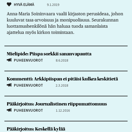
HYVÄ ELÄMÄ
9.1.2019
Anna-Maria Soininvaara vaalii kirjaston perusideaa, johon
kuuluvat tasa-arvoisuus ja monipuolisuus. Seurakunnan
luottamushenkilönä hän haluaa tuoda samanlaista
ajattelua myös kirkon toimintaan.
Mielipide: Piispa sorkkii sananvapautta
PUHEENVUOROT
8.6.2018
Kommentti: Arkkipiispan ei pitäisi kulkea keskitietä
PUHEENVUOROT
2.3.2018
Pääkirjoitus: Journalistinen riippumattomuus
PUHEENVUOROT
1.12.2016
Pääkirjoitus: Keskellä kylää