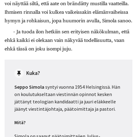
voi näyttää siltä, että aate on brändätty mustilla vaatteilla.
Ihmisen rinnalla voi kulkea vaikeissakin elämänvaiheissa
hymyn ja rohkaisun, jopa huumorin avulla, Simola sanoo.
– Ja tuoda ilon hetkiin sen erityisen näkökulman, että
ehkä kaikki ei olekaan vain näkyvää todellisuutta, vaan
ehkä tässä on joku isompi juju.
Kuka?
Seppo Simola
syntyi vuonna 1954 Helsingissä. Hän
on koulutukseltaan viestinnän opinnot kesken
jättänyt teologian kandidaatti ja juuri eläkkeelle
jäänyt viestintäjohtaja, päätoimittaja ja pastori.
Mitä?
Simola on saanut päätoimittajien Julius-