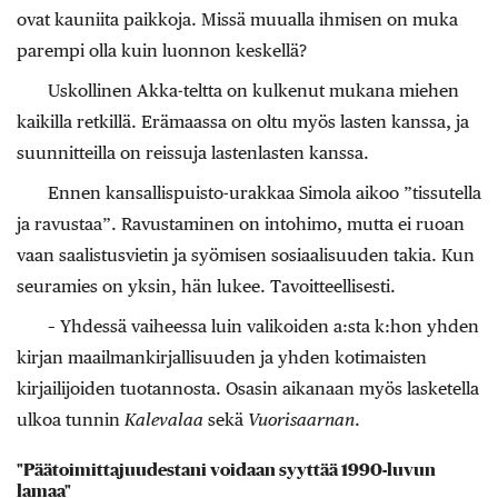
ovat kauniita paikkoja. Missä muualla ihmisen on muka
parempi olla kuin luonnon keskellä?
Uskollinen Akka-teltta on kulkenut mukana miehen
kaikilla retkillä. Erämaassa on oltu myös lasten kanssa, ja
suunnitteilla on reissuja lastenlasten kanssa.
Ennen kansallispuisto-urakkaa Simola aikoo ”tissutella
ja ravustaa”. Ravustaminen on intohimo, mutta ei ruoan
vaan saalistusvietin ja syömisen sosiaalisuuden takia. Kun
seuramies on yksin, hän lukee. Tavoitteellisesti.
– Yhdessä vaiheessa luin valikoiden a:sta k:hon yhden
kirjan maailmankirjallisuuden ja yhden kotimaisten
kirjailijoiden tuotannosta. Osasin aikanaan myös lasketella
ulkoa tunnin
Kalevalaa
sekä
Vuori­saarnan
.
"Päätoimittajuudestani voidaan syyttää 1990-luvun
lamaa"