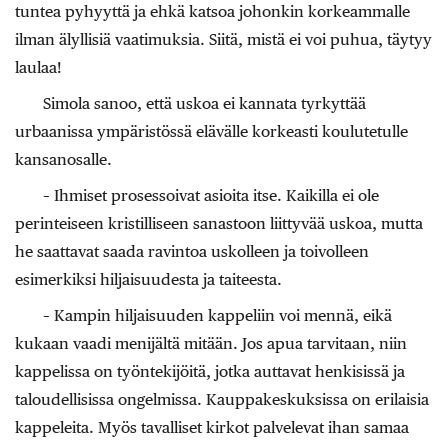
tuntea pyhyyttä ja ehkä katsoa johonkin korkeammalle
ilman älyllisiä vaatimuksia. Siitä, mistä ei voi puhua, täytyy
laulaa!
Simola sanoo, että uskoa ei kannata tyrkyttää
urbaanissa ympäristössä elävälle korkeasti koulutetulle
kansanosalle.
– Ihmiset prosessoivat asioita itse. Kaikilla ei ole
perinteiseen kristilliseen sanastoon liittyvää uskoa, mutta
he saattavat saada ravintoa uskolleen ja toivolleen
esimerkiksi hiljaisuudesta ja taiteesta.
– Kampin hiljaisuuden kappeliin voi mennä, eikä
kukaan vaadi menijältä mitään. Jos apua tarvitaan, niin
kappelissa on työntekijöitä, jotka auttavat henkisissä ja
taloudellisissa ongelmissa. Kauppakeskuksissa on erilaisia
kappeleita. Myös tavalliset kirkot palvelevat ihan samaa