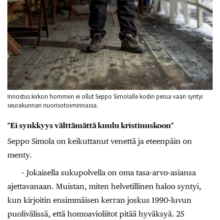
Innostus kirkon hommiin ei ollut Seppo Simolalle kodin perua vaan syntyi
seurakunnan nuorisotoiminnassa.
"Ei synkkyys välttämättä kuulu kristinuskoon"
Seppo Simola on keikuttanut venettä ja eteenpäin on
menty.
– Jokaisella sukupolvella on oma tasa-arvo-­asiansa
ajettavanaan. Muistan, miten helvetillinen haloo syntyi,
kun kirjoitin ensimmäisen kerran joskus 1990-luvun
puolivälissä, että homoavioliitot pitää hyväksyä. 25