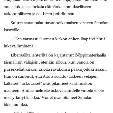
antaa lukijalle aineksia elämänkatsomukselliseen,
uskonnolliseen ja eettiseen pohdintaan.
Suuret sanat palauttavat poikamaisen virneen Simolan
kasvoille.
– Olen varmasti Suomen kirkon eniten iltapäivälehtiä
lukeva ihminen!
Liberaalilta lehteriltä on kajahtanut lööppimateriaalia
täsmällisin väliajoin, etenkin silloin, kun Simola on
pureskellut kirkon asioita räväköissä pääkirjoituksissaan.
Hän on sanonut, että ­Aito avioliitto -liikkeen vetäjien
kaltaiset ”uskovaiset" ovat pilanneet kristinuskon
maineen. Ahdasmieliselle uskovaisuudelle vinoilu ei ole
miellyttänyt kaikkia. Monet ovat ottaneet Simolan
tikkatauluksi.