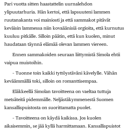
Pari vuotta sitten haastattelin uurnalehdon
ylipuutarhuria. Hän kertoi, että lapsuuteni lammen
ruutanakanta voi mainiosti ja että sammakot pitävät
keväisin lammessa niin kovaäänisiä orgioita, että kurnutus
kuuluu pitkälle. Silloin päätin, että kun kuolen, minut
haudataan täynnä elämää olevan lammen viereen.
Ennen sammakoiden seuraan liittymistä Simola ehtii
vaipua muistoihin.
– Tuonne toin kaikki tyttöystäväni kävelylle. Vähän
keväämmällä toki, silloin on romanttisempaa.
Eläkkeellä Simolan tavoitteena on vaeltaa tuttuja
metsäteitä pidemmälle. Neljästäkymmenestä Suomen
kansallispuistosta on suorittamatta puolet.
– Tavoitteena on käydä kaikissa. Jos kuolen
aikaisemmin, se jää kyllä harmittamaan. Kansallispuistot