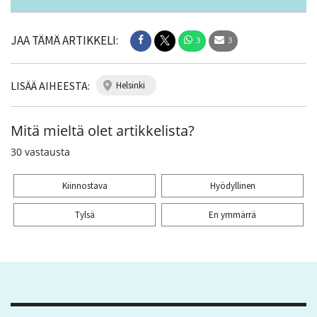
JAA TÄMÄ ARTIKKELI:
3
3
LISÄÄ AIHEESTA:
helsinki
Mitä mieltä olet artikkelista?
30
vastausta
Kiinnostava
Hyödyllinen
Tylsä
En ymmärrä
Kiitos palautteesta! Jaa artikkeli:
3
3