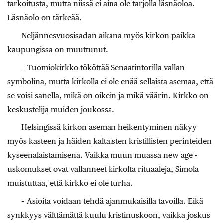
tarkoitusta, mutta niissä ei aina ole tarjolla läsnäoloa.
Läsnäolo on tärkeää.
Neljännesvuosisadan aikana myös kirkon paikka
kaupungissa on muuttunut.
– Tuomiokirkko tököttää Senaatintorilla vallan
symbolina, mutta kirkolla ei ole enää sellaista asemaa, että
se voisi sanella, mikä on oikein ja mikä väärin. Kirkko on
keskustelija muiden joukossa.
Helsingissä kirkon aseman heikentyminen näkyy
myös kasteen ja häiden kaltaisten kristillisten perinteiden
kyseenalaistamisena. Vaikka muun muassa new age -
uskomukset ovat vallanneet kirkolta ­rituaaleja, Simola
muistuttaa, että kirkko ei ole turha.
– Asioita voidaan tehdä ajanmukaisilla tavoilla. Eikä
synkkyys välttämättä kuulu kristinuskoon, vaikka joskus