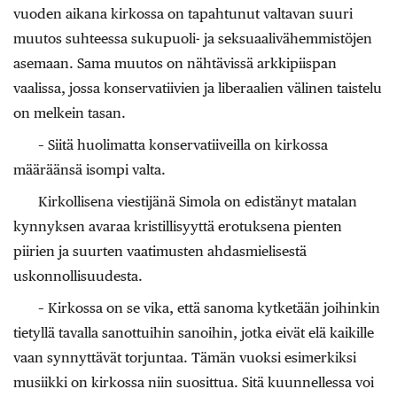
vuoden aikana kirkossa on tapahtunut valtavan suuri
muutos suhteessa sukupuoli- ja seksuaalivähemmistöjen
asemaan. Sama muutos on nähtävissä arkkipiispan
vaalissa, jossa konservatiivien ja liberaalien välinen taistelu
on melkein tasan.
– Siitä huolimatta konservatiiveilla on kirkossa
määräänsä isompi valta.
Kirkollisena viestijänä Simola on edistänyt matalan
kynnyksen avaraa kristillisyyttä erotuksena pienten
piirien ja suurten vaatimusten ahdasmielisestä
uskonnollisuudesta.
– Kirkossa on se vika, että sanoma kytketään joihinkin
tietyllä tavalla sanottuihin sanoihin, jotka eivät elä kaikille
vaan synnyttävät torjuntaa. Tämän vuoksi esimerkiksi
musiikki on kirkossa niin suosittua. Sitä kuunnellessa voi