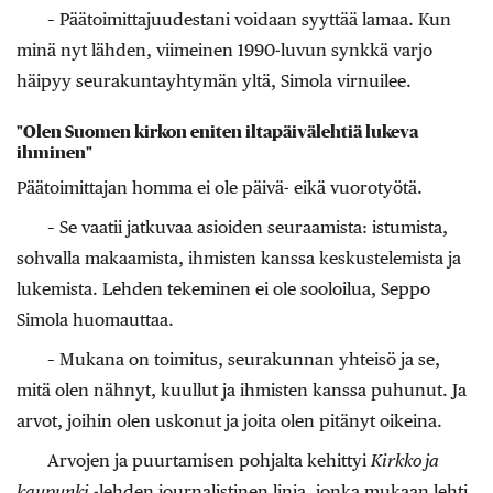
– Päätoimittajuudestani voidaan syyttää lamaa. Kun
minä nyt lähden, viimeinen 1990-luvun synkkä varjo
häipyy seurakuntayhtymän yltä, Simola virnuilee.
"Olen Suomen kirkon eniten iltapäivälehtiä lukeva
ihminen"
Päätoimittajan homma ei ole päivä- eikä vuorotyötä.
– Se vaatii jatkuvaa asioiden seuraamista: istumista,
sohvalla makaamista, ihmisten kanssa keskustelemista ja
lukemista. Lehden tekeminen ei ole sooloilua, Seppo
Simola huomauttaa.
– Mukana on toimitus, seurakunnan yhteisö ja se,
mitä olen nähnyt, kuullut ja ihmisten kanssa puhunut. Ja
arvot, joihin olen uskonut ja joita olen pitänyt oikeina.
Arvojen ja puurtamisen pohjalta kehittyi
Kirkko ja
kaupunki
-lehden journalistinen linja, jonka mukaan lehti