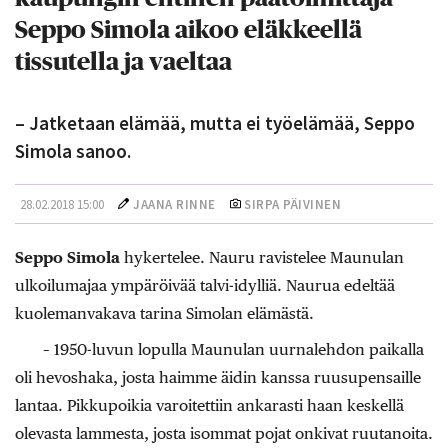
Seppo Simola aikoo eläkkeellä
tissutella ja vaeltaa
– Jatketaan elämää, mutta ei työelämää, Seppo
Simola sanoo.
28.02.2018 15:00
JAANA RINNE
SIRPA PÄIVINEN
Seppo Simola
hykertelee. Nauru ravistelee Maunulan
ulkoilumajaa ympäröivää talvi-idylliä. Naurua edeltää
kuolemanvakava tarina Simolan elämästä.
– 1950-luvun lopulla Maunulan uurnalehdon paikalla
oli hevoshaka, josta haimme äidin kanssa ruusupensaille
lantaa. Pikkupoikia varoitettiin ankarasti haan keskellä
olevasta lammesta, josta isommat pojat onkivat ruutanoita.