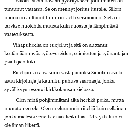
– Silloin tällöin kovaan pyöritykseen joutuminen on
tuntunut vatsassa. Se on mennyt joskus kuralle. Silloin
minua on auttanut tunturin laella seisominen. Siellä ei
tarvitse huolehtia muusta kuin ruoasta ja lämpimästä
vaatetuksesta.
Vihapuheelta on suojellut ja sitä on auttanut
kestämään myös työtovereiden, esimiesten ja työnantajan
päättäjien tuki.
Riitelijän ja rääväsuun vastapainoksi Simolan sisällä
asuu kirjoittaja ja kauniisti puhuva saarnaaja, jonka
syvällisyys resonoi kirkkokansan sielussa.
– Olen minä pohjimmiltani aika herkkä poika, mutta
munaton en ole. Olen mieluummin riitelijä kuin sellainen,
jonka mielestä venettä ei saa keikuttaa. Edistystä kun ei
ole ilman liikettä.