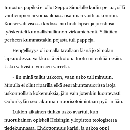
Innostus papiksi ei ollut Seppo Simolalle kodin perua, sillä
vanhempien arvomaailmassa isänmaa voitti uskonnon.
Konservatiivisessa kodissa äiti hoiti lapset ja juristi-isä
työskenteli kunnallishallinnon virkamiehenä. Yllättäen
perheen kummastakin pojasta tuli pappeja.
Hengellisyys oli omalla tavallaan läsnä jo Simolan
lapsuudessa, vaikka sitä ei kotona tuotu mitenkään esiin.
Usko vahvistui vuosien varrella.
– En minä tullut uskoon, vaan usko tuli minuun.
Minulla ei ollut riparilla eikä seurakuntanuorissa isoja
uskonnollisia kokemuksia, jäin vain jotenkin luontevasti
Oulunkylän seurakunnan nuorisotoimintaan pyörimään.
Lukion aikainen tiukka usko avartui, kun
nuorukainen opiskeli Helsingin yliopiston teologisessa
tiedekunnassa. Ehdottomuus karisi, ja uskoa oppi