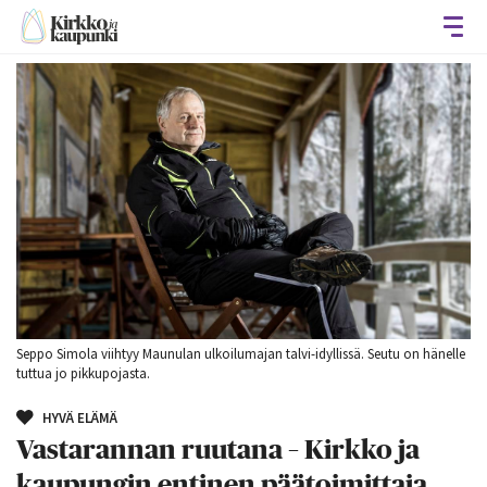
Avaa
Seppo Simola viihtyy Maunulan ulkoilumajan talvi-idyllissä. Seutu on hänelle
tuttua jo pikkupojasta.
HYVÄ ELÄMÄ
Vastarannan ruutana – Kirkko ja
kaupungin entinen päätoimittaja