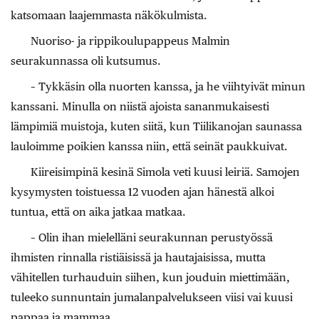
katsomaan laajemmasta näkökulmista.
Nuoriso- ja rippikoulupappeus Malmin
seurakunnassa oli kutsumus.
– Tykkäsin olla nuorten kanssa, ja he viihtyivät minun
kanssani. Minulla on niistä ajoista sananmukaisesti
lämpimiä muistoja, kuten siitä, kun Tiilikanojan saunassa
lauloimme poikien kanssa niin, että seinät paukkuivat.
Kiireisimpinä kesinä Simola veti kuusi leiriä. Samojen
kysymysten toistuessa 12 vuoden ajan hänestä alkoi
tuntua, että on aika jatkaa matkaa.
– Olin ihan mielelläni seurakunnan perustyössä
ihmisten rinnalla ristiäisissä ja hautajaisissa, mutta
vähitellen turhauduin siihen, kun jouduin miettimään,
tuleeko sunnuntain jumalanpalvelukseen viisi vai kuusi
pappaa ja mammaa.