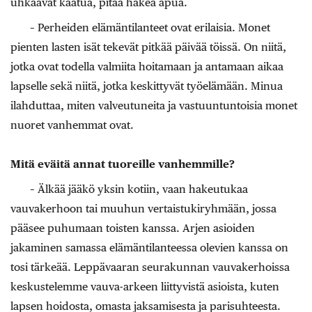
uhkaavat kaatua, pitää hakea apua.
– Perheiden elämäntilanteet ovat erilaisia. Monet
pienten lasten isät tekevät pitkää päivää töissä. On niitä,
jotka ovat todella valmiita hoitamaan ja antamaan aikaa
lapselle sekä niitä, jotka keskittyvät työelämään. Minua
ilahduttaa, miten valveutuneita ja vastuuntuntoisia monet
nuoret vanhemmat ovat.
Mitä eväitä annat tuoreille vanhemmille?
– Älkää jääkö yksin kotiin, vaan hakeutukaa
vauvakerhoon tai muuhun vertaistukiryhmään, jossa
pääsee puhumaan toisten kanssa. Arjen asioiden
jakaminen samassa elämäntilanteessa olevien kanssa on
tosi tärkeää. Leppävaaran seurakunnan vauvakerhoissa
keskustelemme vauva-arkeen liittyvistä asioista, kuten
lapsen hoidosta, omasta jaksamisesta ja parisuhteesta.