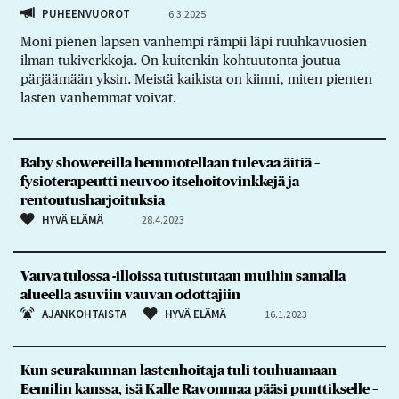
PUHEENVUOROT
6.3.2025
Moni pienen lapsen vanhempi rämpii läpi ruuhkavuosien
ilman tukiverkkoja. On kuitenkin kohtuutonta joutua
pärjäämään yksin. Meistä kaikista on kiinni, miten pienten
lasten vanhemmat voivat.
Baby showereilla hemmotellaan tulevaa äitiä –
fysioterapeutti neuvoo itsehoitovinkkejä ja
rentoutusharjoituksia
HYVÄ ELÄMÄ
28.4.2023
Vauva tulossa -illoissa tutustutaan muihin samalla
alueella asuviin vauvan odottajiin
AJANKOHTAISTA
HYVÄ ELÄMÄ
16.1.2023
Kun seurakunnan lastenhoitaja tuli touhuamaan
Eemilin kanssa, isä Kalle Ravonmaa pääsi punttikselle –