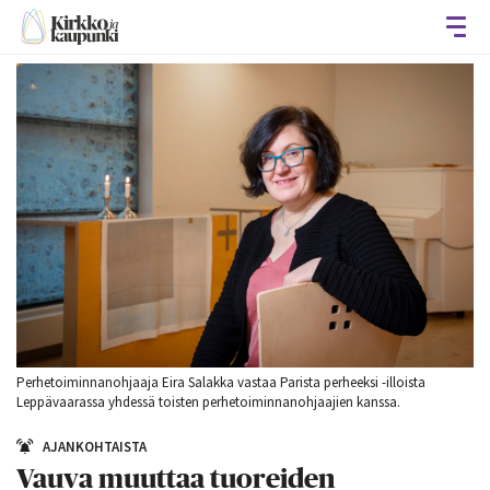
Avaa
Perhetoiminnanohjaaja Eira Salakka vastaa Parista perheeksi -illoista
Leppävaarassa yhdessä toisten perhetoiminnanohjaajien kanssa.
AJANKOHTAISTA
Vauva muuttaa tuoreiden