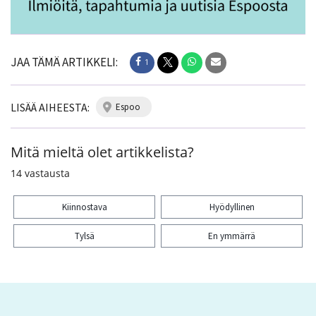
JAA TÄMÄ ARTIKKELI:
1
LISÄÄ AIHEESTA:
espoo
Mitä mieltä olet artikkelista?
14
vastausta
Kiinnostava
Hyödyllinen
Tylsä
En ymmärrä
Kiitos palautteesta! Jaa artikkeli:
1