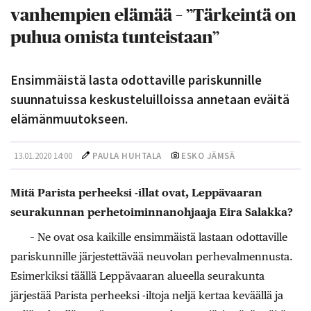
vanhempien elämää – ”Tärkeintä on
puhua omista tunteistaan”
Ensimmäistä lasta odottaville pariskunnille
suunnatuissa keskusteluilloissa annetaan eväitä
elämänmuutokseen.
13.01.2020 14:00
PAULA HUHTALA
ESKO JÄMSÄ
Mitä Parista perheeksi -illat ovat, Leppävaaran
seurakunnan perhetoiminnanohjaaja Eira Salakka?
– Ne ovat osa kaikille ensimmäistä lastaan odottaville
pariskunnille järjestettävää neuvolan perhevalmennusta.
Esimerkiksi täällä Leppävaaran alueella seurakunta
järjestää Parista perheeksi -iltoja neljä kertaa keväällä ja