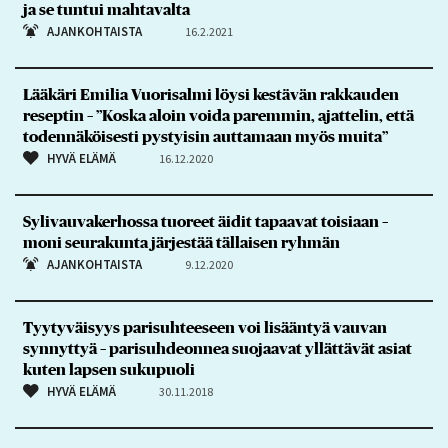
ja se tuntui mahtavalta
AJANKOHTAISTA
16.2.2021
Lääkäri Emilia Vuorisalmi löysi kestävän rakkauden
reseptin – ”Koska aloin voida paremmin, ajattelin, että
todennäköisesti pystyisin auttamaan myös muita”
HYVÄ ELÄMÄ
16.12.2020
Sylivauvakerhossa tuoreet äidit tapaavat toisiaan –
moni seurakunta järjestää tällaisen ryhmän
AJANKOHTAISTA
9.12.2020
Tyytyväisyys parisuhteeseen voi lisääntyä vauvan
synnyttyä – parisuhdeonnea suojaavat yllättävät asiat
kuten lapsen sukupuoli
HYVÄ ELÄMÄ
30.11.2018