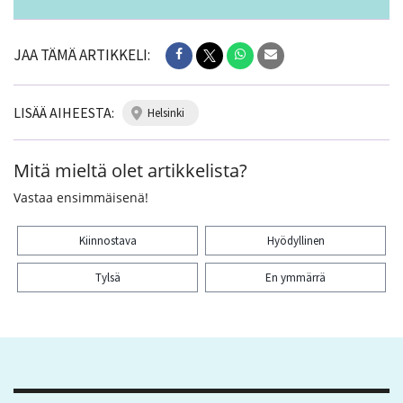
JAA TÄMÄ ARTIKKELI:
LISÄÄ AIHEESTA:
helsinki
Mitä mieltä olet artikkelista?
Vastaa ensimmäisenä!
Kiinnostava
Hyödyllinen
Tylsä
En ymmärrä
Kiitos palautteesta! Jaa artikkeli: