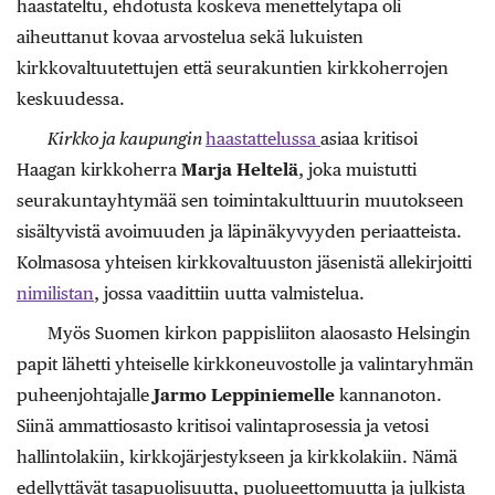
haastateltu, ehdotusta koskeva menettelytapa oli
aiheuttanut kovaa arvostelua sekä lukuisten
kirkkovaltuutettujen että seurakuntien kirkkoherrojen
keskuudessa.
Kirkko ja kaupungin
haastattelussa
asiaa kritisoi
Haagan kirkkoherra
Marja Heltelä
, joka muistutti
seurakuntayhtymää sen toimintakulttuurin muutokseen
sisältyvistä avoimuuden ja läpinäkyvyyden periaatteista.
Kolmasosa yhteisen kirkkovaltuuston jäsenistä allekirjoitti
nimilistan
, jossa vaadittiin uutta valmistelua.
Myös Suomen kirkon pappisliiton alaosasto Helsingin
papit lähetti yhteiselle kirkkoneuvostolle ja valintaryhmän
puheenjohtajalle
Jarmo Leppiniemelle
kannanoton.
Siinä ammattiosasto kritisoi valintaprosessia ja vetosi
hallintolakiin, kirkkojärjestykseen ja kirkkolakiin. Nämä
edellyttävät tasapuolisuutta, puolueettomuutta ja julkista