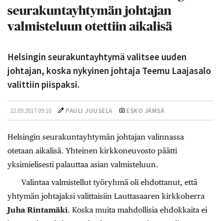
seurakuntayhtymän johtajan
valmisteluun otettiin aikalisä
Helsingin seurakuntayhtymä valitsee uuden
johtajan, koska nykyinen johtaja Teemu Laajasalo
valittiin piispaksi.
22.09.2017 09:10
PAULI JUUSELA
ESKO JÄMSÄ
Helsingin seurakuntayhtymän johtajan valinnassa
otetaan aikalisä. Yhteinen kirkkoneuvosto päätti
yksimielisesti palauttaa asian valmisteluun.
Valintaa valmistellut työryhmä oli ehdottanut, että
yhtymän johtajaksi valittaisiin Lauttasaaren kirkkoherra
Juha Rintamäki
. Koska muita mahdollisia ehdokkaita ei