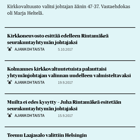
Kirkkovaltuusto valitsi johtajan äänin 47–37. Vastaehdokas
oli Marja Heltelä.
Kirkkoneuvosto esittää edelleen Rintamäkeä
seurakuntayhtymän johtajaksi
AJANKOHTAISTA
5.10.2017
Kolmannes kirkkovaltuutetuista palauttaisi
yhtymänjohtajan valinnan uudelleen valmisteltavaksi
AJANKOHTAISTA
19.9.2017
Muilta ei edes kysytty – Juha Rintamäkeä esitetään
seurakuntayhtymän johtajaksi
AJANKOHTAISTA
15.9.2017
Teemu Laajasalo valittiin Helsingin