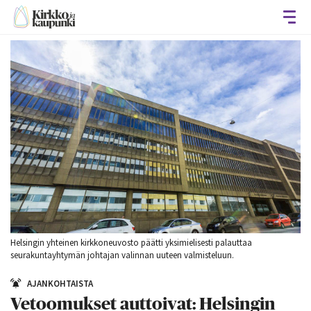
Avaa
Helsingin yhteinen kirkkoneuvosto päätti yksimielisesti palauttaa
seurakuntayhtymän johtajan valinnan uuteen valmisteluun.
AJANKOHTAISTA
Vetoomukset auttoivat: Helsingin