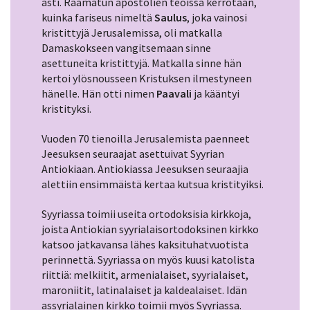
asti. Raamatun apostolien teoissa kerrotaan,
kuinka fariseus nimeltä
Saulus
, joka vainosi
kristittyjä Jerusalemissa, oli matkalla
Damaskokseen vangitsemaan sinne
asettuneita kristittyjä. Matkalla sinne hän
kertoi ylösnousseen Kristuksen ilmestyneen
hänelle. Hän otti nimen
Paavali
ja kääntyi
kristityksi.
Vuoden 70 tienoilla Jerusalemista paenneet
Jeesuksen seuraajat asettuivat Syyrian
Antiokiaan. Antiokiassa Jeesuksen seuraajia
alettiin ensimmäistä kertaa kutsua kristityiksi.
Syyriassa toimii useita ortodoksisia kirkkoja,
joista Antiokian syyrialaisortodoksinen kirkko
katsoo jatkavansa lähes kaksituhatvuotista
perinnettä. Syyriassa on myös kuusi katolista
riittiä: melkiitit, armenialaiset, syyrialaiset,
maroniitit, latinalaiset ja kaldealaiset. Idän
assyrialainen kirkko toimii myös Syyriassa.