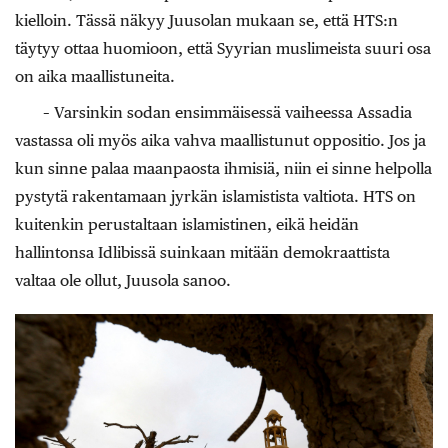
kielloin. Tässä näkyy Juusolan mukaan se, että HTS:n
täytyy ottaa huomioon, että Syyrian muslimeista suuri osa
on aika maallistuneita.
– Varsinkin sodan ensimmäisessä vaiheessa Assadia
vastassa oli myös aika vahva maallistunut oppositio. Jos ja
kun sinne palaa maanpaosta ihmisiä, niin ei sinne helpolla
pystytä rakentamaan jyrkän islamistista valtiota. HTS on
kuitenkin perustaltaan islamistinen, eikä heidän
hallintonsa Idlibissä suinkaan mitään demokraattista
valtaa ole ollut, Juusola sanoo.