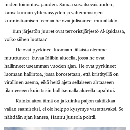
niiden toimintavapauden. Samaa suvaitsevaisuuden,
kansakunnan yhtenäisyyden ja vähemmistöjen
kunnioittamisen teemaa he ovat julistaneet muuallakin.
Kun järjestön juuret ovat terroristijärjestö Al-Qaidassa,
voiko siihen luottaa?
– He ovat pyrkineet luomaan tällaista olemme
muuttuneet -kuvaa Idlibin alueella, jossa he ovat
hallinneet useamman vuoden ajan. He ovat pyrkineet
luomaan hallintoa, jossa korostetaan, että kristityillä on
virallinen asema, eikä heitä ajeta sellaiseen ahtaaseen
tilanteeseen kuin Isisin hallitsemalla alueella tapahtui.
– Kuinka aitoa tämä on ja kuinka paljon taktiikkaa
vallan saamiseksi, ei ole helppo kysymys vastattavaksi. Se
nähdään ajan kanssa, Hannu Juusola pohtii.