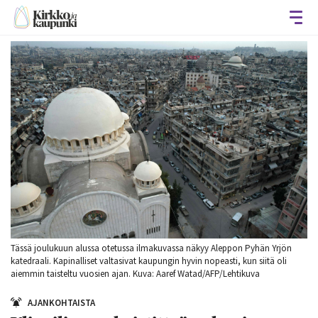
Avaa
Tässä joulukuun alussa otetussa ilmakuvassa näkyy Aleppon Pyhän Yrjön
katedraali. Kapinalliset valtasivat kaupungin hyvin nopeasti, kun siitä oli
aiemmin taisteltu vuosien ajan. Kuva: Aaref Watad/AFP/Lehtikuva
AJANKOHTAISTA