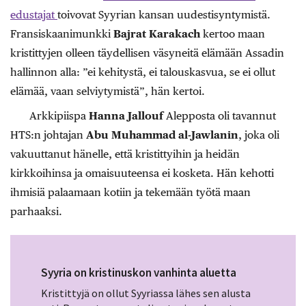
edustajat
toivovat Syyrian kansan uudestisyntymistä.
Fransiskaanimunkki
Bajrat Karakach
kertoo maan
kristittyjen olleen täydellisen väsyneitä elämään Assadin
hallinnon alla: ”ei kehitystä, ei talouskasvua, se ei ollut
elämää, vaan selviytymistä”, hän kertoi.
Arkkipiispa
Hanna Jallouf
Alepposta oli tavannut
HTS:n johtajan
Abu Muhammad al-Jawlanin
, joka oli
vakuuttanut hänelle, että kristittyihin ja heidän
kirkkoihinsa ja omaisuuteensa ei kosketa. Hän kehotti
ihmisiä palaamaan kotiin ja tekemään työtä maan
parhaaksi.
Syyria on kristinuskon vanhinta aluetta
Kristittyjä on ollut Syyriassa lähes sen alusta