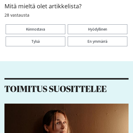
Mitä mieltä olet artikkelista?
28
vastausta
Kiinnostava
Hyödyllinen
Tylsä
En ymmärrä
Kiitos palautteesta! Jaa artikkeli:
4
2
TOIMITUS SUOSITTELEE