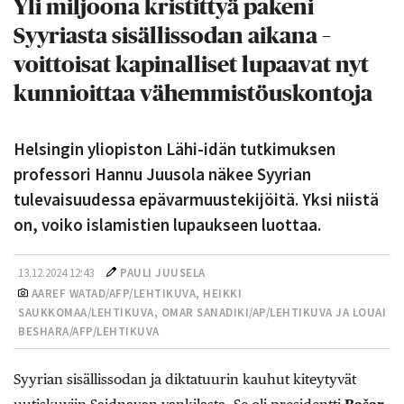
Yli miljoona kristittyä pakeni
Syyriasta sisällissodan aikana –
voittoisat kapinalliset lupaavat nyt
kunnioittaa vähemmistöuskontoja
Helsingin yliopiston Lähi-idän tutkimuksen
professori Hannu Juusola näkee Syyrian
tulevaisuudessa epävarmuustekijöitä. Yksi niistä
on, voiko islamistien lupaukseen luottaa.
13.12.2024 12:43
PAULI JUUSELA
AAREF WATAD/AFP/LEHTIKUVA, HEIKKI
SAUKKOMAA/LEHTIKUVA, OMAR SANADIKI/AP/LEHTIKUVA JA LOUAI
BESHARA/AFP/LEHTIKUVA
Syyrian sisällissodan ja diktatuurin kauhut kiteytyvät