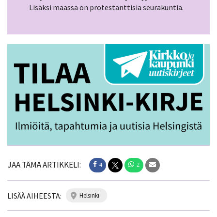
Lisäksi maassa on protestanttisia seurakuntia.
JAA TÄMÄ ARTIKKELI:
4
2
LISÄÄ AIHEESTA:
helsinki