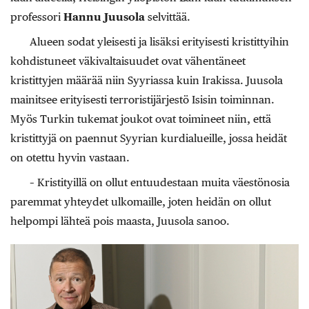
professori
Hannu Juusola
selvittää.
Alueen sodat yleisesti ja lisäksi erityisesti kristittyihin
kohdistuneet väkivaltaisuudet ovat vähentäneet
kristittyjen määrää niin Syyriassa kuin Irakissa. Juusola
mainitsee erityisesti terroristijärjestö Isisin toiminnan.
Myös Turkin tukemat joukot ovat toimineet niin, että
kristittyjä on paennut Syyrian kurdialueille, jossa heidät
on otettu hyvin vastaan.
– Kristityillä on ollut entuudestaan muita väestönosia
paremmat yhteydet ulkomaille, joten heidän on ollut
helpompi lähteä pois maasta, Juusola sanoo.