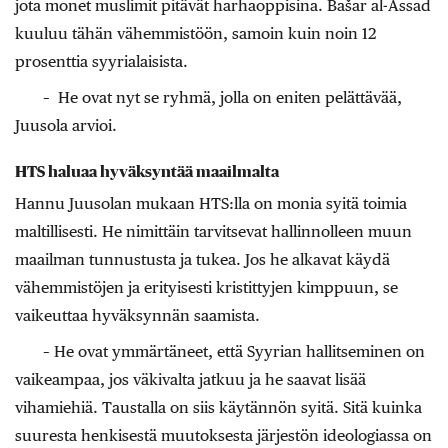
jota monet muslimit pitävät harhaoppisina. Bašar al-Assad
kuuluu tähän vähemmistöön, samoin kuin noin 12
prosenttia syyrialaisista.
– He ovat nyt se ryhmä, jolla on eniten pelättävää,
Juusola arvioi.
HTS haluaa hyväksyntää maailmalta
Hannu Juusolan mukaan HTS:lla on monia syitä toimia
maltillisesti. He nimittäin tarvitsevat hallinnolleen muun
maailman tunnustusta ja tukea. Jos he alkavat käydä
vähemmistöjen ja erityisesti kristittyjen kimppuun, se
vaikeuttaa hyväksynnän saamista.
– He ovat ymmärtäneet, että Syyrian hallitseminen on
vaikeampaa, jos väkivalta jatkuu ja he saavat lisää
vihamiehiä. Taustalla on siis käytännön syitä. Sitä kuinka
suuresta henkisestä muutoksesta järjestön ideologiassa on