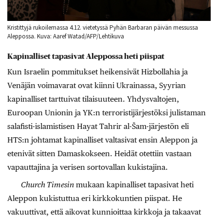
Kristittyjä rukoilemassa 4.12. vietetyssä Pyhän Barbaran päivän messussa
Aleppossa. Kuva: Aaref Watad/AFP/Lehtikuva
Kapinalliset tapasivat Aleppossa heti piispat
Kun Israelin pommitukset heikensivät Hizbollahia ja
Venäjän voimavarat ovat kiinni Ukrainassa, Syyrian
kapinalliset tarttuivat tilaisuuteen. Yhdysvaltojen,
Euroopan Unionin ja YK:n terroristijärjestöksi julistaman
salafisti-islamistisen Hayat Tahrir al-Šam-järjestön eli
HTS:n johtamat kapinalliset valtasivat ensin Aleppon ja
etenivät sitten Damaskokseen. Heidät otettiin vastaan
vapauttajina ja verisen sortovallan kukistajina.
Church Timesin
mukaan kapinalliset tapasivat heti
Aleppon kukistuttua eri kirkkokuntien piispat. He
vakuuttivat, että aikovat kunnioittaa kirkkoja ja takaavat