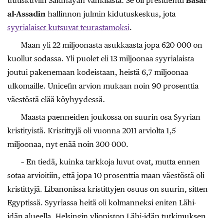
uutiskuviin Saidnayan vankilasta. Se oli presidentti
Bašar
al-Assadin
hallinnon julmin kidutuskeskus, jota
syyrialaiset kutsuvat teurastamoksi
.
Maan yli 22 miljoonasta asukkaasta jopa 620 000 on
kuollut sodassa. Yli puolet eli 13 miljoonaa syyrialaista
joutui pakenemaan kodeistaan, heistä 6,7 miljoonaa
ulkomaille. Unicefin arvion mukaan noin 90 prosenttia
väestöstä elää köyhyydessä.
Maasta paenneiden joukossa on suurin osa Syyrian
kristityistä. Kristittyjä oli vuonna 2011 arviolta 1,5
miljoonaa, nyt enää noin 300 000.
– En tiedä, kuinka tarkkoja luvut ovat, mutta ennen
sotaa arvioitiin, että jopa 10 prosenttia maan väestöstä oli
kristittyjä. Libanonissa kristittyjen osuus on suurin, sitten
Egyptissä. Syyriassa heitä oli kolmanneksi eniten Lähi-
idän alueella, Helsingin yliopiston Lähi-idän tutkimuksen