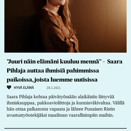
”Juuri näin elämäni kuuluu mennä” – Saara
Pihlaja auttaa ihmisiä pahimmissa
paikoissa, joista luemme uutisissa
HYVÄ ELÄMÄ
28.1.2021
Saara Pihlaja kohtaa päivätyössään alaikäisiin liittyvää
ihmiskauppaa, pakkoavioliittoja ja kunniaväkivaltaa. Välillä
hän ottaa palkatonta vapaata ja lähtee Punaisen Ristin
avustustyöntekijäksi maailman vaarallisimpiin maihin.