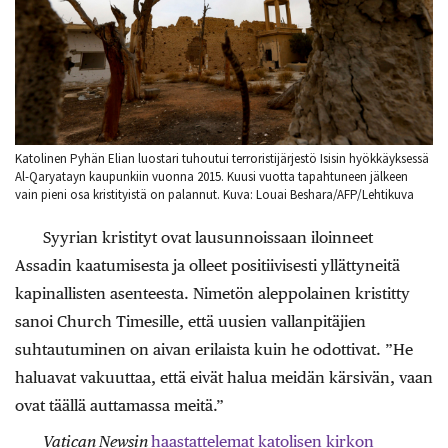
Katolinen Pyhän Elian luostari tuhoutui terroristijärjestö Isisin hyökkäyksessä
Al-Qaryatayn kaupunkiin vuonna 2015. Kuusi vuotta tapahtuneen jälkeen
vain pieni osa kristityistä on palannut. Kuva: Louai Beshara/AFP/Lehtikuva
Syyrian kristityt ovat lausunnoissaan iloinneet
Assadin kaatumisesta ja olleet positiivisesti yllättyneitä
kapinallisten asenteesta. Nimetön aleppolainen kristitty
sanoi Church Timesille, että uusien vallanpitäjien
suhtautuminen on aivan erilaista kuin he odottivat. ”He
haluavat vakuuttaa, että eivät halua meidän kärsivän, vaan
ovat täällä auttamassa meitä.”
Vatican Newsin
haastattelemat katolisen kirkon