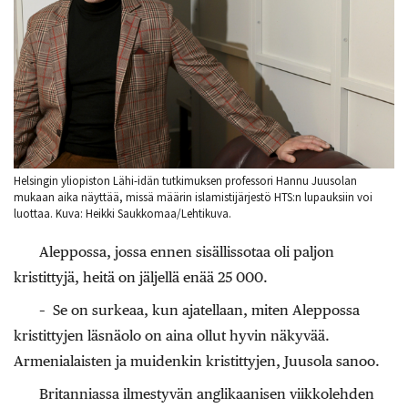
Helsingin yliopiston Lähi-idän tutkimuksen professori Hannu Juusolan
mukaan aika näyttää, missä määrin islamistijärjestö HTS:n lupauksiin voi
luottaa. Kuva: Heikki Saukkomaa/Lehtikuva.
Aleppossa, jossa ennen sisällissotaa oli paljon
kristittyjä, heitä on jäljellä enää 25 000.
– Se on surkeaa, kun ajatellaan, miten Aleppossa
kristittyjen läsnäolo on aina ollut hyvin näkyvää.
Armenialaisten ja muidenkin kristittyjen, Juusola sanoo.
Britanniassa ilmestyvän anglikaanisen viikkolehden