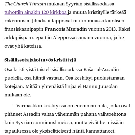
The Church Timesin
mukaan Syyrian sisällissodassa
tuhottiin ainakin 120 kirkkoa
ja muuta kristityille tärkeää
rakennusta. Jihadistit tappoivat muun muassa katolisen
fransiskaanipapin
Francois Muradin
vuonna 2013. Kaksi
arkkipiispaa siepattiin Aleppossa samana vuonna, ja he
ovat yhä kateissa.
Sisällissota jakoi myös kristittyjä
Osa kristityistä taisteli sisällissodassa Bašar al-Assadin
puolella, osa häntä vastaan. Osa keskittyi puolustamaan
kotejaan. Mitään yhtenäistä linjaa ei Hannu Juusolan
mukaan ole.
– Varmastikin kristityissä on enemmän niitä, jotka ovat
pitäneet Assadin valtaa vähemmän pahana vaihtoehtona
kuin Syyrian sunnimuslimeissa, mutta eivät he missään
tapauksessa ole yksiselitteisesti häntä kannattaneet.