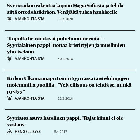
Syyria aikoo rakentaa kopion Hagia Sofiasta ja tehdä
siitä ortodoksikirkon, Venäjältä tukea hankkeelle
AJANKOHTAISTA
31.7.2020
”Lopulta he vaihtavat puhelinnumeroita” –
Syyrialainen pappi luottaa kristittyjen ja muslimien
yhteiseloon
AJANKOHTAISTA
30.4.2018
Kirkon Ulkomaanapu toimii Syyriassa taistelulinjojen
molemmilla puolilla – ”Velvollisuus on tehdä se, minkä
pystyy”
AJANKOHTAISTA
21.3.2018
Syyriassa asuva katolinen pappi: ”Rajat kiinni ei ole
vastaus”
HENGELLISYYS
5.4.2017