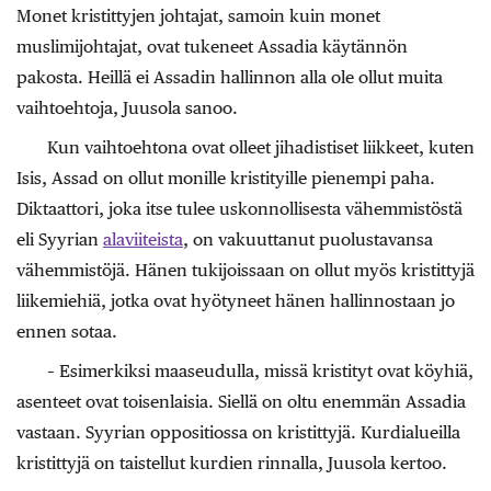
Monet kristittyjen johtajat, samoin kuin monet
muslimijohtajat, ovat tukeneet Assadia käytännön
pakosta. Heillä ei Assadin hallinnon alla ole ollut muita
vaihtoehtoja, Juusola sanoo.
Kun vaihtoehtona ovat olleet jihadistiset liikkeet, kuten
Isis, Assad on ollut monille kristityille pienempi paha.
Diktaattori, joka itse tulee uskonnollisesta vähemmistöstä
eli Syyrian
alaviiteista
, on vakuuttanut puolustavansa
vähemmistöjä. Hänen tukijoissaan on ollut myös kristittyjä
liikemiehiä, jotka ovat hyötyneet hänen hallinnostaan jo
ennen sotaa.
– Esimerkiksi maaseudulla, missä kristityt ovat köyhiä,
asenteet ovat toisenlaisia. Siellä on oltu enemmän Assadia
vastaan. Syyrian oppositiossa on kristittyjä. Kurdialueilla
kristittyjä on taistellut kurdien rinnalla, Juusola kertoo.