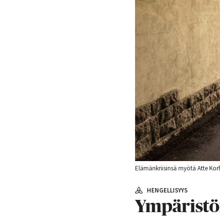
Elämänkriisinsä myötä Atte Korh
HENGELLISYYS
Ympäristön