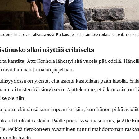
stöongelmat ovat ratkaistavissa. Ratkaisujen kehittämiseen pitäisi kuitenkin sats
stinusko alkoi näyttää erilaiselta
a kantilta. Atte Korhola lähestyi sitä vuosia pää edellä. Hänell
i tavoittamaan Jumalan järjellään.
illisyydessä on yleistä, että asioita käsitellään pään tasolla. Yrit
aan tai toisten kärsimykseen. Ajattelemme, että kun asiat on käs
 se ole niin.
 joutui elämänsä suurimpaan kriisiin, kun hänen pitkä avioliit
kaudet olivat raskaita. Päälle puski syvä masennus, ja Atte Ko
le. Pelkkä tietokoneen avaaminen tuntui mahdottoman raskaa
 nyt niin hyvin.