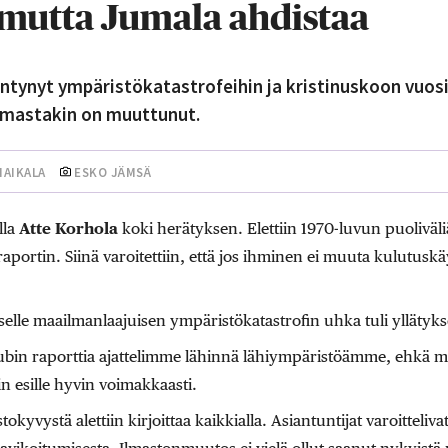
 mutta Jumala ahdistaa
entynyt ympäristökatastrofeihin ja kristinuskoon vuo
astakin on muuttunut.
HAIKALA
ESKO JÄMSÄ
lla
Atte Korhola
koki herätyksen. Elettiin 1970-luvun puoliväliä
raportin. Siinä varoitettiin, että jos ihminen ei muuta kulutusk
aiselle maailmanlaajuisen ympäristökatastrofin uhka tuli yllätyk
bin raporttia ajattelimme lähinnä lähiympäristöämme, ehkä m
in esille hyvin voimakkaasti.
kyvystä alettiin kirjoittaa kaikkialla. Asiantuntijat varoitteliv