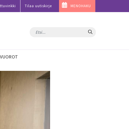
ttuvinkki
Tilaa uutiskirje
MENOHAKU
Hae
VUOROT