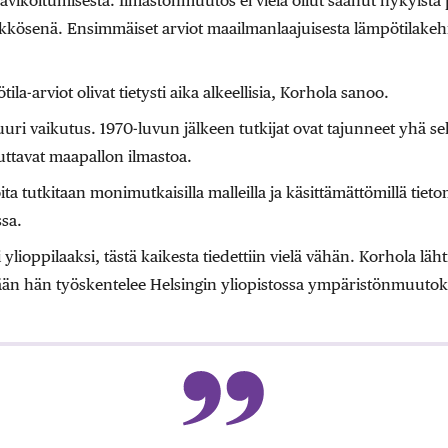
avikoitumisesta. Ilmastonmuutos ei vielä ollut saanut nykyistä
kkösenä. Ensimmäiset arviot maailmanlaajuisesta lämpötilakehit
la-arviot olivat tietysti aika alkeellisia, Korhola sanoo.
 suuri vaikutus. 1970-luvun jälkeen tutkijat ovat tajunneet yhä 
ttavat maapallon ilmastoa.
ta tutkitaan monimutkaisilla malleilla ja käsittämättömillä tietom
sa.
 ylioppilaaksi, tästä kaikesta tiedettiin vielä vähän. Korhola lä
ään hän työskentelee Helsingin yliopistossa ympäristönmuutok