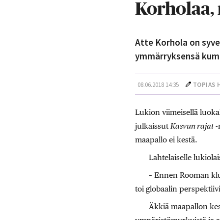
Korholaa,
Atte Korhola on syv
ymmärryksensä kumm
08.06.2018 14:35
TOPIAS 
Lukion viimeisellä luoka
julkaissut
Kasvun rajat
-
maapallo ei kestä.
Lahtelaiselle lukiol
– Ennen Rooman klu
toi globaalin perspektiiv
Äkkiä maapallon kesto