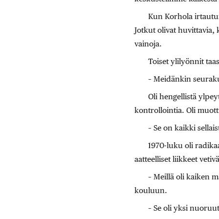
Kun Korhola irtautu
Jotkut olivat huvittavia, 
vainoja.
Toiset ylilyönnit ta
– Meidänkin seurakun
Oli hengellistä ylpey
kontrollointia. Oli muot
– Se on kaikki sella
1970-luku oli radikaa
aatteelliset liikkeet vet
– Meillä oli kaiken m
kouluun.
– Se oli yksi nuoruut