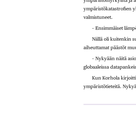
ympäristömyrkyistä ja a
ympäristökatastrofien y
valmistuneet.
– Ensimmäiset lämpöti
Niillä oli kuitenkin
aiheuttamat päästöt muu
– Nykyään näitä asioi
globaaleissa datapankeis
Kun Korhola kirjoitti
ympäristötieteitä. Nyky