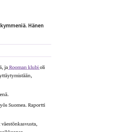
sikymmeniä. Hänen
, ja
Rooman klubi
oli
äyttäytymistään,
senä.
yös Suomea. Raportti
at väestönkasvusta,