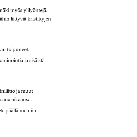
äki myös ylilyöntejä.
hin liittyviä kristittyjen
aan toipuneet.
ominointia ja sisäistä
niliitto ja muut
 osana aikaansa.
Ne päällä mentiin