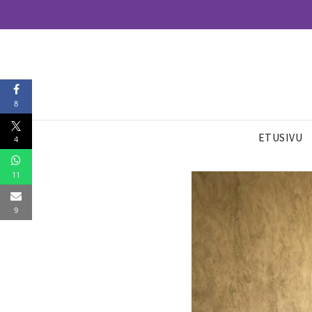
8
ETUSIVU
4
11
9