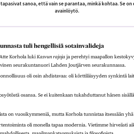
tapasivat sanoa, että vain se parantaa, minkä kohtaa. Se on o
avainlöytö.
nasta tuli hengellisiä sotainvalideja
Atte Korhola luki
Kasvun rajoja
ja perehtyi maapallon kestokyvy
tiivinen seurakuntanuori Lahden Joutjärven seurakunnassa.
nollisuus oli osin ahdistavaa: oli körttiläisyyden synkintä la
osyötöstä osansa. Se ei kuitenkaan tukahduttanut hänen sisällä
sta on vuosikymmeniä, mutta Korhola tunnistaa itsessään yh
entoiminta oli monella tapaa modernia. Vietimme hirveästi ai
mahdollisesta, maailmankatsomuksista ja filosofioista.