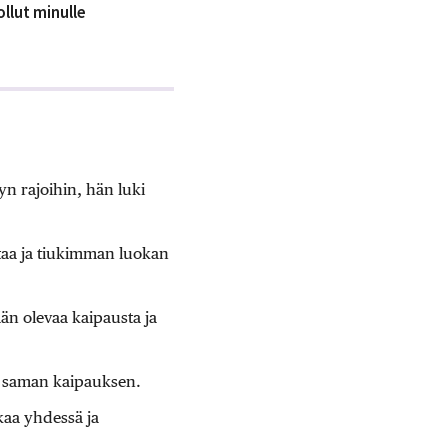
llut minulle
n rajoihin, hän luki
itaa ja tiukimman luokan
än olevaa kaipausta ja
ä saman kaipauksen.
kaa yhdessä ja