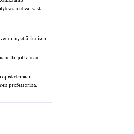
 paikkaansa
yksestä olivat vasta
selvemmin, että ihmisen
äärillä, jotka ovat
hti opiskelemaan
sen professorina.