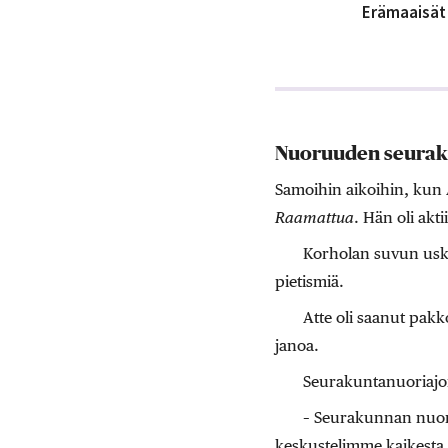
Erämaaisät 
Nuoruuden seurakun
Samoihin aikoihin, kun 
Raamattua
. Hän oli ak
Korholan suvun uskon
pietismiä.
Atte oli saanut pakk
janoa.
Seurakuntanuoriajoi
– Seurakunnan nuort
keskustelimme kaikesta 