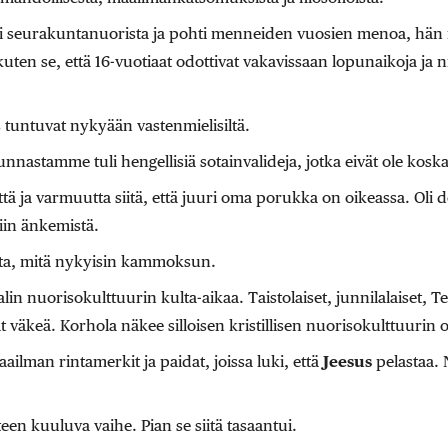
i seurakuntanuorista ja pohti menneiden vuosien menoa, hän n
kuten se, että 16-vuotiaat odottivat vakavissaan lopunaikoja ja nii
as tuntuvat nykyään vastenmielisiltä.
nastamme tuli hengellisiä sotainvalideja, jotka eivät ole kosk
ttä ja varmuutta siitä, että juuri oma porukka on oikeassa. Oli d
tiin änkemistä.
ista, mitä nykyisin kammoksun.
lin nuorisokulttuurin kulta-aikaa. Taistolaiset, junnilalaiset, Tei
ivät väkeä. Korhola näkee silloisen kristillisen nuorisokulttuurin
aailman rintamerkit ja paidat, joissa luki, että
Jeesus
pelastaa. 
een kuuluva vaihe. Pian se siitä tasaantui.