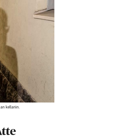
n kellariin.
Atte