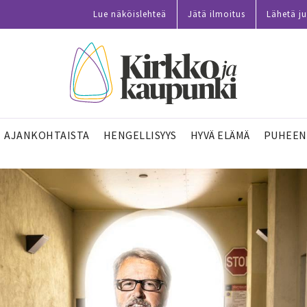
Lue näköislehteä
Jätä ilmoitus
Lähetä ju
AJANKOHTAISTA
HENGELLISYYS
HYVÄ ELÄMÄ
PUHEEN