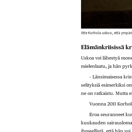
Atte Korhola uskoo, että ympäri
Elämänkriisissä kri
Uskoa voi lähestyä monelt
mielenlaatu, ja hän pyrk
– Länsimaisessa krist
selityksiä esimerkiksi om
ne on ratkaistu. Mutta ei
Vuonna 2011 Korhola
Eroa seuranneet kuu
kuukauden sairauslomal
ihmeellistä, että hän voi