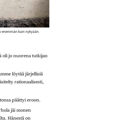
ata enemmän kuin nykyään.
ä oli jo nuorena tutkijan
ämme löytää järjellisiä
itelty rationaalisesti,
tonsa päättyi eroon.
rhola jäi monen
lta. Hänestä on