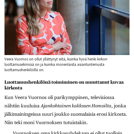
Veera Vuornos on ollut yllättynyt siitä, kuinka hyvä henki kirkon
luottamuselimissä on ja kuinka monenlaista asiantuntemusta
luottamushenkilöillä on.
Luottamushenkilönä toimiminen on muuttanut kuvaa
kirkosta
Kun Veera Vuornos oli parikymppinen, televisiossa
nähtiin kuuluisa
Ajankohtainen kakkosen Homoilta
, jonka
jälkimainingeissa suuri joukko suomalaisia erosi kirkosta.
Niin teki moni Vuornoksen tutuistakin.
Vuornoksen oma kirkkosuhdekaan ei ollut tuolloin