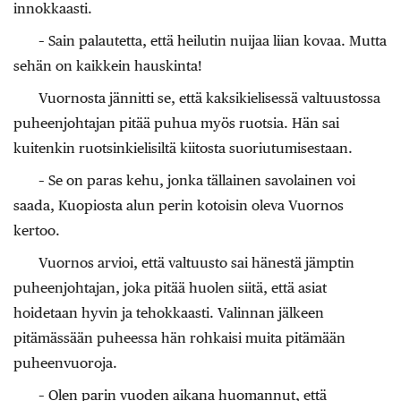
innokkaasti.
– Sain palautetta, että heilutin nuijaa liian kovaa. Mutta
sehän on kaikkein hauskinta!
Vuornosta jännitti se, että kaksikielisessä valtuustossa
puheenjohtajan pitää puhua myös ruotsia. Hän sai
kuitenkin ruotsinkielisiltä kiitosta suoriutumisestaan.
– Se on paras kehu, jonka tällainen savolainen voi
saada, Kuopiosta alun perin kotoisin oleva Vuornos
kertoo.
Vuornos arvioi, että valtuusto sai hänestä jämptin
puheenjohtajan, joka pitää huolen siitä, että asiat
hoidetaan hyvin ja tehokkaasti. Valinnan jälkeen
pitämässään puheessa hän rohkaisi muita pitämään
puheenvuoroja.
– Olen parin vuoden aikana huomannut, että