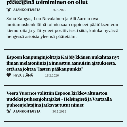
päättäjänä toimiminen on ollut
AJANKOHTAISTA
26.5.2026
Sofia Kangas, Leo Nevalainen ja Alli Aarnio ovat
luottamushenkilöinä toimiessaan oppineet päätöksenteon
kiemuroita ja yllättyneet positiivisesti siitä, kuinka hyvässä
hengessä asioista yleensä päätetään.
Espoon kaupunginjohtaja Kai Mykkänen nukahtaa nyt
ilman melatoniinia ja innostuu aamuisin ajatuksesta,
että saa johtaa ”lasten pääkaupunkia”
HYVÄ ELÄMÄ
18.2.2026
Veera Vuornos valittiin Espoon kirkkovaltuuston
uudeksi puheenjohtajaksi – Helsingissä ja Vantaalla
puheenjohtajina jatkavat tutut nimet
AJANKOHTAISTA
30.1.2025