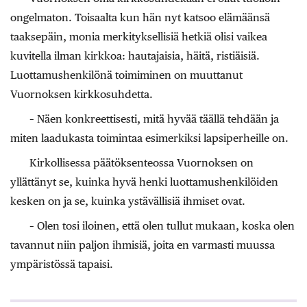
ongelmaton. Toisaalta kun hän nyt katsoo elämäänsä
taaksepäin, monia merkityksellisiä hetkiä olisi vaikea
kuvitella ilman kirkkoa: hautajaisia, häitä, ristiäisiä.
Luottamushenkilönä toimiminen on muuttanut
Vuornoksen kirkkosuhdetta.
– Näen konkreettisesti, mitä hyvää täällä tehdään ja
miten laadukasta toimintaa esimerkiksi lapsiperheille on.
Kirkollisessa päätöksenteossa Vuornoksen on
yllättänyt se, kuinka hyvä henki luottamushenkilöiden
kesken on ja se, kuinka ystävällisiä ihmiset ovat.
– Olen tosi iloinen, että olen tullut mukaan, koska olen
tavannut niin paljon ihmisiä, joita en varmasti muussa
ympäristössä tapaisi.