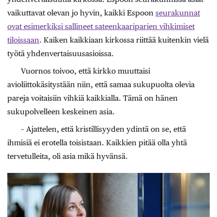
vaikuttavat olevan jo hyvin, kaikki Espoon
seurakunnat
ovat esimerkiksi sallineet sateenkaariparien vihkimiset
tiloissaan
. Kaiken kaikkiaan kirkossa riittää kuitenkin vielä
työtä yhdenvertaisuusasioissa.
Vuornos toivoo, että kirkko muuttaisi
avioliittokäsitystään niin, että samaa sukupuolta olevia
pareja voitaisiin vihkiä kaikkialla. Tämä on hänen
sukupolvelleen keskeinen asia.
– Ajattelen, että kristillisyyden ydintä on se, että
ihmisiä ei erotella toisistaan. Kaikkien pitää olla yhtä
tervetulleita, oli asia mikä hyvänsä.