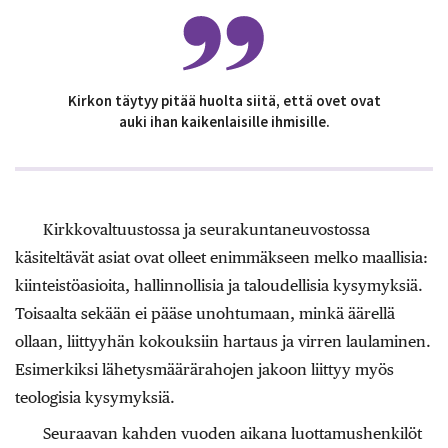
Kirkon täytyy pitää huolta siitä, että ovet ovat
auki ihan kaikenlaisille ihmisille.
Kirkkovaltuustossa ja seurakuntaneuvostossa
käsiteltävät asiat ovat olleet enimmäkseen melko maallisia:
kiinteistöasioita, hallinnollisia ja taloudellisia kysymyksiä.
Toisaalta sekään ei pääse unohtumaan, minkä äärellä
ollaan, liittyyhän kokouksiin hartaus ja virren laulaminen.
Esimerkiksi lähetysmäärärahojen jakoon liittyy myös
teologisia kysymyksiä.
Seuraavan kahden vuoden aikana luottamushenkilöt