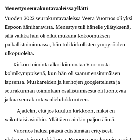
Menestys seurakuntavaaleissa yllätti
Vuoden 2022 seurakuntavaaleissa Veera Vuornos oli yksi
Espoon ääniharavista. Menestys tuli hänelle yllätyksenä,
sillä vaikka hän oli ollut mukana Kokoomuksen
paikallistoiminnassa, hän tuli kirkollisten ympyröiden
ulkopuolelta.
Kirkon toiminta alkoi kiinnostaa Vuornosta
kolmikymppisenä, kun hän oli saanut ensimmäisen
lapsensa. Muskareiden ja kerhojen googlettelusta ja
seurakunnan toimintaan osallistumisesta oli luontevaa
jatkaa seurakuntavaaliehdokkuuteen.
– Ajattelin, että jos kuulun kirkkoon, miksi en
vaikuttaisi asioihin. Yllättäen sainkin paljon ääniä.
Vuornos halusi päästä edistämään erityisesti
yhdenvertaisuutta kirkossa. Espoon seurakunnissa asiat