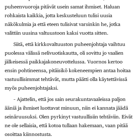
puheenvuoroja pitävät usein samat ihmiset. Haluan
rohkaista kaikkia, jotta keskusteluun tulisi uusia
näkökulmia ja että eteen tulisivat varsinkin he, jotka
valittiin uusina valtuustoon kaksi vuotta sitten.
Siitä, että kirkkovaltuuston puheenjohtaja vaihtuu
puolessa välissä nelivuotiskautta, oli sovittu jo vaalien
jälkeisessä paikkajakoneuvottelussa. Vuornos kertoo
ensin pohtineensa, pitäisikö kokeneempien antaa hoitaa
vastuullisimmat tehtävät, mutta päätti olla käytettävissä
myös puheenjohtajaksi.
– Ajattelin, että jos sain seurakuntavaaleissa paljon
ääniä ja ihmiset luottavat minuun, niin ei kannata jäädä
seinäruusuksi. Olen pyrkinyt vastuullisiin tehtäviin. Eivät
ne ole sellaisia, että kotoa tullaan hakemaan, vaan pitää
osoittaa kiinnostusta.