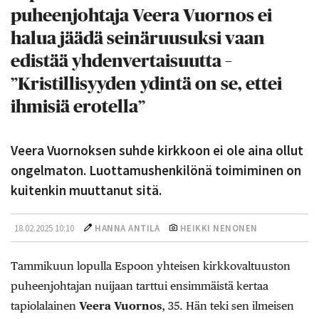
puheenjohtaja Veera Vuornos ei
halua jäädä seinäruusuksi vaan
edistää yhdenvertaisuutta –
”Kristillisyyden ydintä on se, ettei
ihmisiä erotella”
Veera Vuornoksen suhde kirkkoon ei ole aina ollut
ongelmaton. Luottamushenkilönä toimiminen on
kuitenkin muuttanut sitä.
18.02.2025 10:10
HANNA ANTILA
HEIKKI NENONEN
Tammikuun lopulla Espoon yhteisen kirkkovaltuuston
puheenjohtajan nuijaan tarttui ensimmäistä kertaa
tapiolalainen
Veera Vuornos
, 35. Hän teki sen ilmeisen