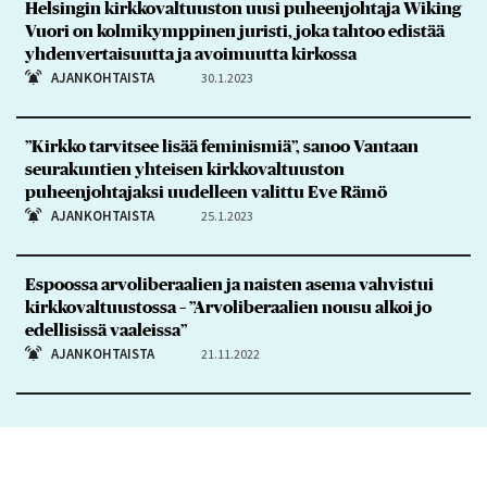
Helsingin kirkkovaltuuston uusi puheenjohtaja Wiking
Vuori on kolmikymppinen juristi, joka tahtoo edistää
yhdenvertaisuutta ja avoimuutta kirkossa
AJANKOHTAISTA
30.1.2023
”Kirkko tarvitsee lisää feminismiä”, sanoo Vantaan
seurakuntien yhteisen kirkkovaltuuston
puheenjohtajaksi uudelleen valittu Eve Rämö
AJANKOHTAISTA
25.1.2023
Espoossa arvoliberaalien ja naisten asema vahvistui
kirkkovaltuustossa – ”Arvoliberaalien nousu alkoi jo
edellisissä vaaleissa”
AJANKOHTAISTA
21.11.2022