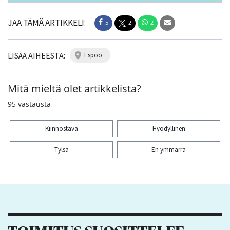
JAA TÄMÄ ARTIKKELI:
5
2
2
LISÄÄ AIHEESTA:
espoo
Mitä mieltä olet artikkelista?
95
vastausta
Kiinnostava
Hyödyllinen
Tylsä
En ymmärrä
Kiitos palautteesta! Jaa artikkeli:
5
2
2