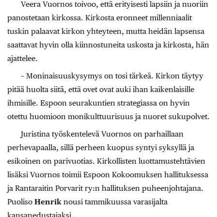
Veera Vuornos toivoo, että erityisesti lapsiin ja nuoriin
panostetaan kirkossa. Kirkosta eronneet millenniaalit
tuskin palaavat kirkon yhteyteen, mutta heidän lapsensa
saattavat hyvin olla kiinnostuneita uskosta ja kirkosta, hän
ajattelee.
– Moninaisuuskysymys on tosi tärkeä. Kirkon täytyy
pitää huolta siitä, että ovet ovat auki ihan kaikenlaisille
ihmisille. Espoon seurakuntien strategiassa on hyvin
otettu huomioon monikulttuurisuus ja nuoret sukupolvet.
Juristina työskentelevä Vuornos on parhaillaan
perhevapaalla, sillä perheen kuopus syntyi syksyllä ja
esikoinen on parivuotias. Kirkollisten luottamustehtävien
lisäksi Vuornos toimii Espoon Kokoomuksen hallituksessa
ja Rantaraitin Porvarit ry:n hallituksen puheenjohtajana.
Puoliso
Henrik
nousi tammikuussa varasijalta
kansanedustajaksi.