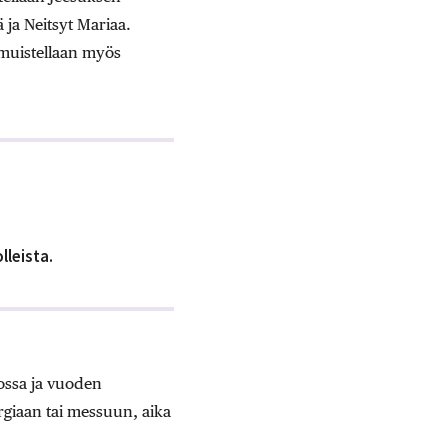
 ja Neitsyt Mariaa.
 muistellaan myös
lleista.
rossa ja vuoden
urgiaan tai messuun, aika