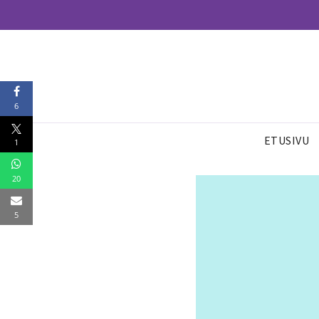
6
ETUSIVU
1
20
5