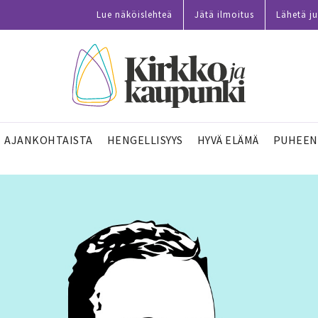
Lue näköislehteä
Jätä ilmoitus
Lähetä ju
AJANKOHTAISTA
HENGELLISYYS
HYVÄ ELÄMÄ
PUHEEN