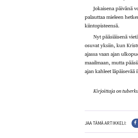
Jokaisena päivänä voi
palauttaa mieleen hetken
kiintopisteensä.
Nyt pääsiäisenä viet
osuvat yksiin, kun Krist
ajassa vaan ajan ulkopu
maailmaan, mutta pääsi
ajan kahleet läpäisevää i
Kirjoittaja on tuberk
JAA TÄMÄ ARTIKKELI: