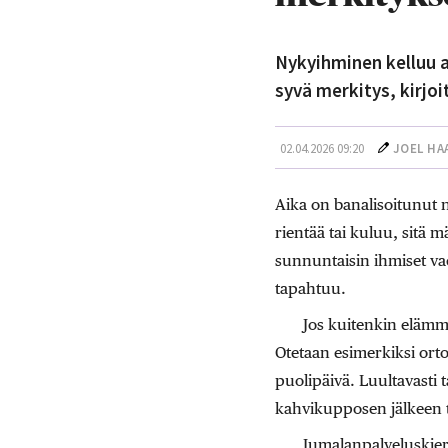
Nykyihminen kelluu aj
syvä merkitys, kirjoi
02.04.2026 09:20
JOEL HA
Aika on banalisoitunut 
rientää tai kuluu, sitä m
sunnuntaisin ihmiset vae
tapahtuu.
Jos kuitenkin elämm
Otetaan esimerkiksi orto
puolipäivä. Luultavasti 
kahvikupposen jälkeen t
Jumalanpalveluskier