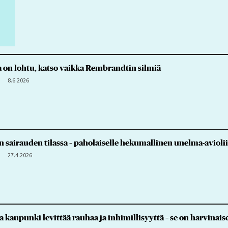
 on lohtu, katso vaikka Rembrandtin silmiä
8.6.2026
 sairauden tilassa – paholaiselle hekumallinen unelma-aviolii
27.4.2026
a kaupunki levittää rauhaa ja inhimillisyyttä – se on harvinai