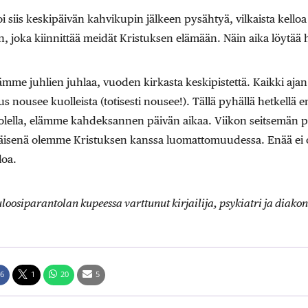
 siis keskipäivän kahvikupin jälkeen pysähtyä, vilkaista kelloa 
, joka kiinnittää meidät Kristuksen elämään. Näin aika löytää 
ämme juhlien juhlaa, vuoden kirkasta keskipistettä. Kaikki ajan
us nousee kuolleista (totisesti nousee!). Tällä pyhällä hetkellä
olella, elämme kahdeksannen päivän aikaa. Viikon seitsemän 
äisenä olemme Kristuksen kanssa luomattomuudessa. Enää ei o
loa.
uloosiparantolan kupeessa varttunut kirjailija, psykiatri ja diakon
6
1
20
5