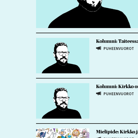
Kolumni: Taiteessa
PUHEENVUOROT
Kolumni: Kirkko on
PUHEENVUOROT
Mielipide: Kirkko j