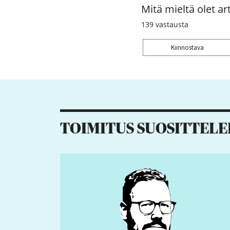
Mitä mieltä olet art
139
vastausta
Kiinnostava
Kiitos palautteesta! J
6
1
20
5
TOIMITUS SUOSITTELE