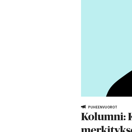
PUHEENVUOROT
Kolumni: K
merkityks