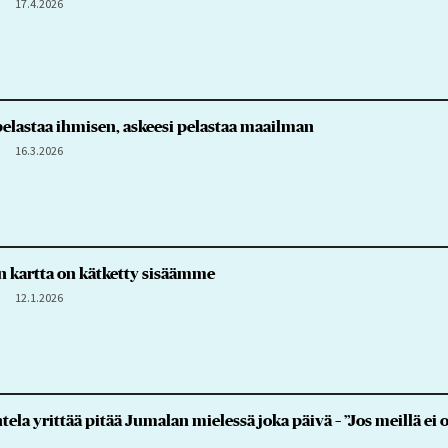
17.4.2026
elastaa ihmisen, askeesi pelastaa maailman
16.3.2026
n kartta on kätketty sisäämme
12.1.2026
htela yrittää pitää Jumalan mielessä joka päivä – ”Jos meillä e