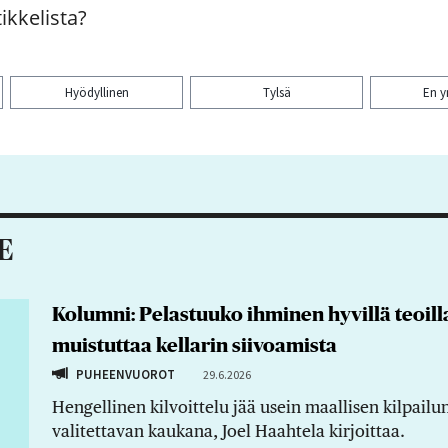
ikkelista?
Hyödyllinen
Tylsä
En 
aa artikkeli:
E
Kolumni: Pelastuuko ihminen hyvillä teoill
muistuttaa kellarin siivoamista
PUHEENVUOROT
29.6.2026
Hengellinen kilvoittelu jää usein maallisen kilpail
valitettavan kaukana, Joel Haahtela kirjoittaa.