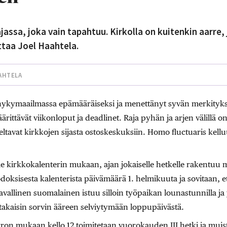
assa, joka vain tapahtuu. Kirkolla on kuitenkin aarre, 
ttaa Joel Haahtela.
AHTELA
nykymaailmassa epämääräiseksi ja menettänyt syvän merkityks
äärittävät viikonloput ja deadlinet. Raja pyhän ja arjen välillä on
ltavat kirkkojen sijasta ostoskeskuksiin. Homo fluctuaris kelluu
e kirkkokalenterin mukaan, ajan jokaiselle hetkelle rakentuu m
doksisesta kalenterista päivämäärä 1. helmikuuta ja sovitaan, et
tavallinen suomalainen istuu silloin työpaikan lounastunnilla ja 
akaisin sorvin ääreen selviytymään loppupäivästä.
ron mukaan kello 12 toimitetaan vuorokauden III hetki ja muis