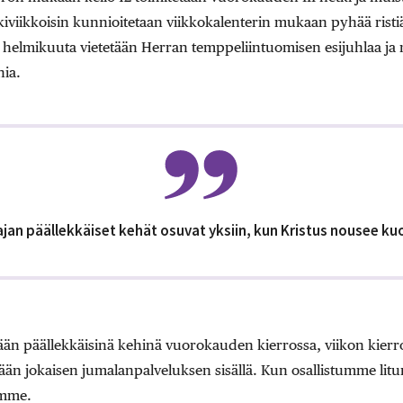
skiviikkoisin kunnioitetaan viikkokalenterin mukaan pyhää ristiä
helmikuuta vietetään Herran temppeliintuomisen esijuhlaa ja
nia.
ajan päällekkäiset kehät osuvat yksiin, kun Kristus nousee kuo
tään päällekkäisinä kehinä vuorokauden kierrossa, viikon kier
etään jokaisen jumalanpalveluksen sisällä. Kun osallistumme lit
emme.