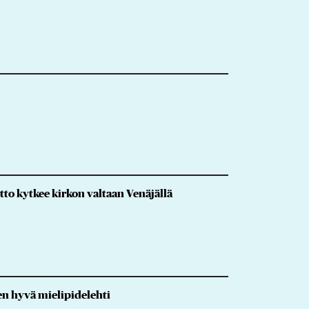
tto kytkee kirkon valtaan Venäjällä
sen hyvä mielipidelehti