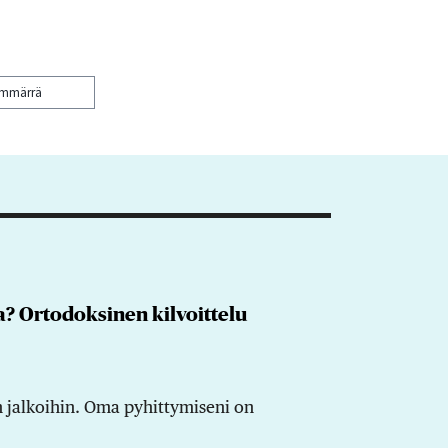
ymmärrä
a? Ortodoksinen kilvoittelu
un jalkoihin. Oma pyhittymiseni on