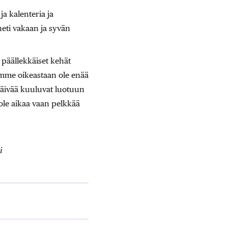
ja kalenteria ja
heti vakaan ja syvän
 päällekkäiset kehät
 emme oikeastaan ole enää
päivää kuuluvat luotuun
le aikaa vaan pelkkää
i