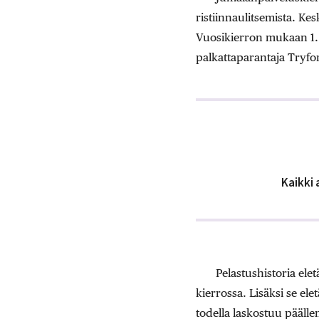
ristiinnaulitsemista. Ke
Vuosikierron mukaan 1. 
palkattaparantaja Tryfo
Kaikki 
Pelastushistoria ele
kierrossa. Lisäksi se el
todella laskostuu pääll