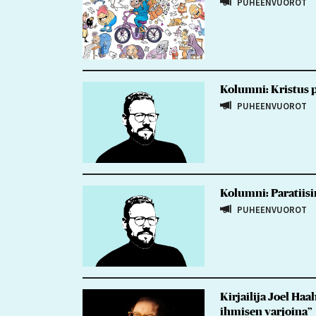
PUHEENVUOROT
Kolumni: Kristus p
PUHEENVUOROT
Kolumni: Paratiisi
PUHEENVUOROT
Kirjailija Joel Haa
ihmisen varjoina”