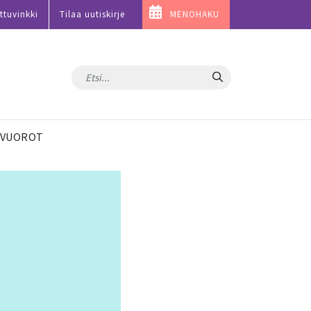
ttuvinkki
Tilaa uutiskirje
MENOHAKU
Hae
VUOROT