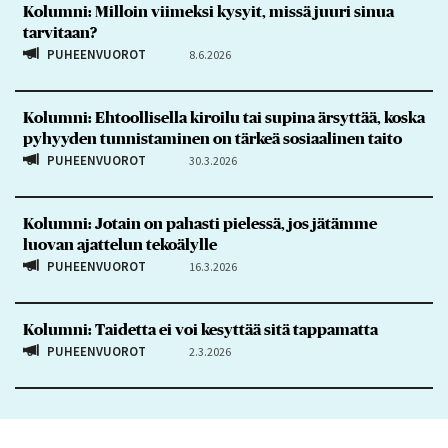
Kolumni: Milloin viimeksi kysyit, missä juuri sinua
tarvitaan?
PUHEENVUOROT
8.6.2026
Kolumni: Ehtoollisella kiroilu tai supina ärsyttää, koska
pyhyyden tunnistaminen on tärkeä sosiaalinen taito
PUHEENVUOROT
30.3.2026
Kolumni: Jotain on pahasti pielessä, jos jätämme
luovan ajattelun tekoälylle
PUHEENVUOROT
16.3.2026
Kolumni: Taidetta ei voi kesyttää sitä tappamatta
PUHEENVUOROT
2.3.2026