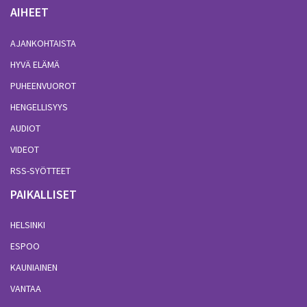
AIHEET
AJANKOHTAISTA
HYVÄ ELÄMÄ
PUHEENVUOROT
HENGELLISYYS
AUDIOT
VIDEOT
RSS-SYÖTTEET
PAIKALLISET
HELSINKI
ESPOO
KAUNIAINEN
VANTAA