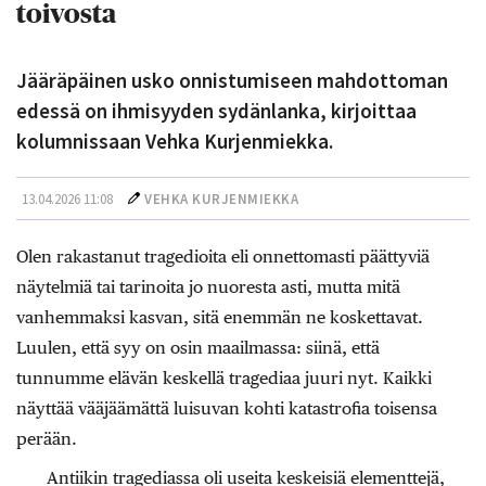
toivosta
Jääräpäinen usko onnistumiseen mahdottoman
edessä on ihmisyyden sydänlanka, kirjoittaa
kolumnissaan Vehka Kurjenmiekka.
13.04.2026 11:08
VEHKA KURJENMIEKKA
Olen rakastanut tragedioita eli onnettomasti päättyviä
näytelmiä tai tarinoita jo nuoresta asti, mutta mitä
vanhemmaksi kasvan, sitä enemmän ne koskettavat.
Luulen, että syy on osin maailmassa: siinä, että
tunnumme elävän keskellä tragediaa juuri nyt. Kaikki
näyttää vääjäämättä luisuvan kohti katastrofia toisensa
perään.
Antiikin tragediassa oli useita keskeisiä elementtejä,