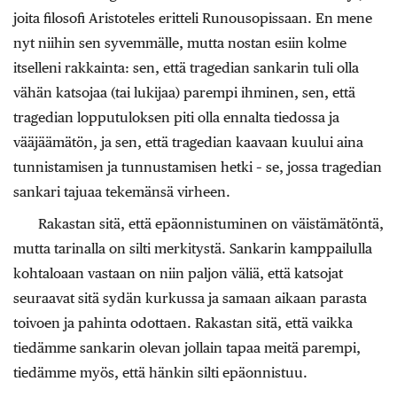
joita filosofi Aristoteles eritteli Runousopissaan. En mene
nyt niihin sen syvemmälle, mutta nostan esiin kolme
itselleni rakkainta: sen, että tragedian sankarin tuli olla
vähän katsojaa (tai lukijaa) parempi ihminen, sen, että
tragedian lopputuloksen piti olla ennalta tiedossa ja
vääjäämätön, ja sen, että tragedian kaavaan kuului aina
tunnistamisen ja tunnustamisen hetki – se, jossa tragedian
sankari tajuaa tekemänsä virheen.
Rakastan sitä, että epäonnistuminen on väistämätöntä,
mutta tarinalla on silti merkitystä. Sankarin kamppailulla
kohtaloaan vastaan on niin paljon väliä, että katsojat
seuraavat sitä sydän kurkussa ja samaan aikaan parasta
toivoen ja pahinta odottaen. Rakastan sitä, että vaikka
tiedämme sankarin olevan jollain tapaa meitä parempi,
tiedämme myös, että hänkin silti epäonnistuu.