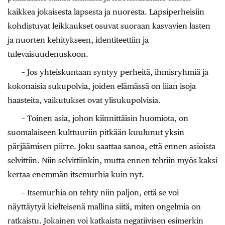
kaikkea jokaisesta lapsesta ja nuoresta. Lapsiperheisiin
kohdistuvat leikkaukset osuvat suoraan kasvavien lasten
ja nuorten kehitykseen, identiteettiin ja
tulevaisuudenuskoon.
– Jos yhteiskuntaan syntyy perheitä, ihmisryhmiä ja
kokonaisia sukupolvia, joiden elämässä on liian isoja
haasteita, vaikutukset ovat ylisukupolvisia.
– Toinen asia, johon kiinnittäisin huomiota, on
suomalaiseen kulttuuriin pitkään kuulunut yksin
pärjäämisen piirre. Joku saattaa sanoa, että ennen asioista
selvittiin. Niin selvittiinkin, mutta ennen tehtiin myös kaksi
kertaa enemmän itsemurhia kuin nyt.
– Itsemurhia on tehty niin paljon, että se voi
näyttäytyä kielteisenä mallina siitä, miten ongelmia on
ratkaistu. Jokainen voi katkaista negatiivisen esimerkin