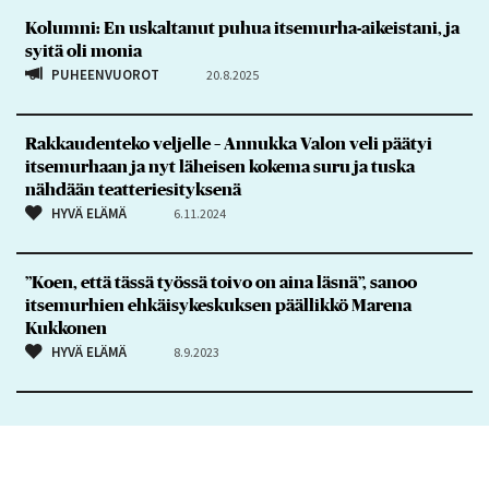
Kolumni: En uskaltanut puhua itsemurha-aikeistani, ja
syitä oli monia
PUHEENVUOROT
20.8.2025
Rakkaudenteko veljelle – Annukka Valon veli päätyi
itsemurhaan ja nyt läheisen kokema suru ja tuska
nähdään teatteriesityksenä
HYVÄ ELÄMÄ
6.11.2024
”Koen, että tässä työssä toivo on aina läsnä”, sanoo
itsemurhien ehkäisykeskuksen päällikkö Marena
Kukkonen
HYVÄ ELÄMÄ
8.9.2023