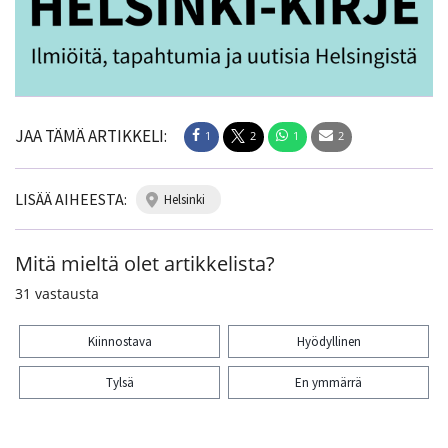
JAA TÄMÄ ARTIKKELI:
1
2
1
2
LISÄÄ AIHEESTA:
helsinki
Mitä mieltä olet artikkelista?
31
vastausta
Kiinnostava
Hyödyllinen
Tylsä
En ymmärrä
Kiitos palautteesta! Jaa artikkeli: