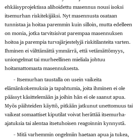
ehkäisyprojektissa alihoidettu masennus nousi isoksi
itsemurhan riskitekijäksi. Nyt masennusta osataan
tunnistaa ja hoitaa paremmin kuin silloin, mutta edelleen
on monia, jotka tarvitsisivat parempaa masennuksen
hoitoa ja parempia turvajärjestelyjä riskitilanteita varten.
Ihminen ei välttämättä ymmärrä, että vetämättömyys,
uniongelmat tai murheellinen mieliala johtuu
hoitamattomasta masennuksesta.
– Itsemurhan taustalla on usein vaikeita
elämänkokemuksia ja tapahtumia, joita ihminen ei ole
päässyt käsittelemään ja joihin hän ei ole saanut apua.
Myös päihteiden käyttö, pitkään jatkunut unettomuus tai
vaikeat somaattiset kiputilat voivat herättää itsemurha-
ajatuksia tai alentaa itsetuhoisen reagoinnin kynnystä.
– Mitä varhemmin ongelmiin haetaan apua ja tukea,