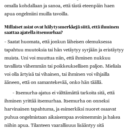
omalla kohdallaan ja sanoa, että tästä eteenpäin haen
apua ongelmiini muilla tavoilla.
Millaiset asiat ovat hälytysmerkkejä siitä, että ihminen
saattaa ajatella itsemurhaa?
– Saatat huomata, että jonkun läheisen olemuksessa
tapahtuu muutoksia tai hän vetäytyy syrjään ja eristäytyy
muista. Uni voi muuttua niin, että ihminen nukkuu
tavallista vähemmän tai poikkeuksellisen paljon. Mieliala
voi olla ärtyisä tai vihainen, tai ihminen voi vihjailla
ääneen, että on samantekevää, onko hän täällä.
– Itsemurha-ajatus ei välttämättä tarkoita sitä, että
ihminen yrittää itsemurhaa. Itsemurha on onneksi
harvinainen tapahtuma, ja esimerkiksi nuoret osaavat
puhua ongelmistaan aikaisempaa avoimemmin ja hakea
niihin apua. Tilanteen vaarallisuus lisääntyy sitä