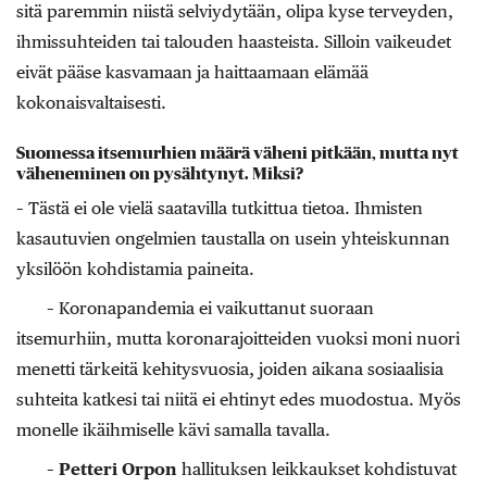
sitä paremmin niistä selviydytään, olipa kyse terveyden,
ihmissuhteiden tai talouden haasteista. Silloin vaikeudet
eivät pääse kasvamaan ja haittaamaan elämää
kokonaisvaltaisesti.
Suomessa itsemurhien määrä väheni pitkään, mutta nyt
väheneminen on pysähtynyt. Miksi?
– Tästä ei ole vielä saatavilla tutkittua tietoa. Ihmisten
kasautuvien ongelmien taustalla on usein yhteiskunnan
yksilöön kohdistamia paineita.
– Koronapandemia ei vaikuttanut suoraan
itsemurhiin, mutta koronarajoitteiden vuoksi moni nuori
menetti tärkeitä kehitysvuosia, joiden aikana sosiaalisia
suhteita katkesi tai niitä ei ehtinyt edes muodostua. Myös
monelle ikäihmiselle kävi samalla tavalla.
–
Petteri Orpon
hallituksen leikkaukset kohdistuvat