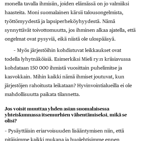
monella tavalla ihmisiin, joiden elämässä on jo valmiiksi
haasteita. Moni suomalainen kärsii talousongelmista,
työttömyydestä ja lapsiperheköyhyydestä. Nämä
synnyttävät toivottomuutta, jos ihminen alkaa ajatella, että
ongelmat ovat pysyviä, eikä niistä ole ulospääsyä.
– Myös järjestöihin kohdistuvat leikkaukset ovat
todella lyhytnäköisiä. Esimerkiksi Mieli ry:n kriisiavussa
kohdataan 150 000 ihmistä vuosittain puhelimitse ja
kasvokkain. Mihin kaikki nämä ihmiset joutuvat, kun
järjestöjen rahoitusta leikataan? Hyvinvointialueilla ei ole
mahdollisuutta paikata tilannetta.
Jos voisit muuttaa yhden asian suomalaisessa
yhteiskunnassa itsemurhien vähentämiseksi, mikä se
olisi?
– Pysäyttäisin eriarvoisuuden lisääntymisen niin, että
pitäisimme kaikki mukana ja huolehtisimme ennen