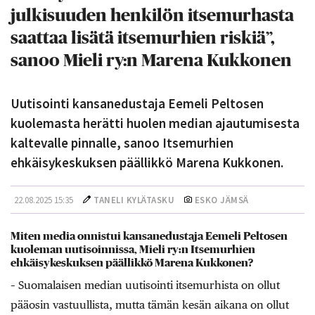
julkisuuden henkilön itsemurhasta
saattaa lisätä itsemurhien riskiä”,
sanoo Mieli ry:n Marena Kukkonen
Uutisointi kansanedustaja Eemeli Peltosen
kuolemasta herätti huolen median ajautumisesta
kaltevalle pinnalle, sanoo Itsemurhien
ehkäisykeskuksen päällikkö Marena Kukkonen.
22.08.2025 15:35
TANELI KYLÄTASKU
ESKO JÄMSÄ
Miten media onnistui kansanedustaja Eemeli Peltosen
kuoleman uutisoinnissa, Mieli ry:n Itsemurhien
ehkäisykeskuksen päällikkö Marena Kukkonen?
– Suomalaisen median uutisointi itsemurhista on ollut
pääosin vastuullista, mutta tämän kesän aikana on ollut