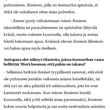
puhuminen. Ihminen, jolla on itsemurha-ajatuksia, ei
ehkä ole uskaltanut ottaa asiaa puheeksi.
– Emme pysty ratkaisemaan toisen ihmisen
taloudellista tai parisuhteeseen tai opintoihin liittyvää
kriisiä, mutta voimme kuunnella, olla tukena ja auttaa
häntä hakemaan apua. Kriisissä olevan ihmisen läheinen
voi hakea apua myös itselleen.
Auttajana olet nähnyt tilanteita, joissa itsemurhan vaara
hellittää. Mistä huomaa, että pahin on takana?
– Sellaisina hetkinä ihmiset tyypillisesti sanovat, että eivät
ole puhuneet jostakin vaikeasta asiasta kenellekään, tai
että nyt on aika päästää irti salaisuudesta, jota he ovat
kantaneet mukanaan. Kun toinen ihminen kestää
kuunnella, eikä yritä selittää asiaa paremmaksi, ihminen
kokee suurta helpotusta ja saa uutta motivaatiota asioiden