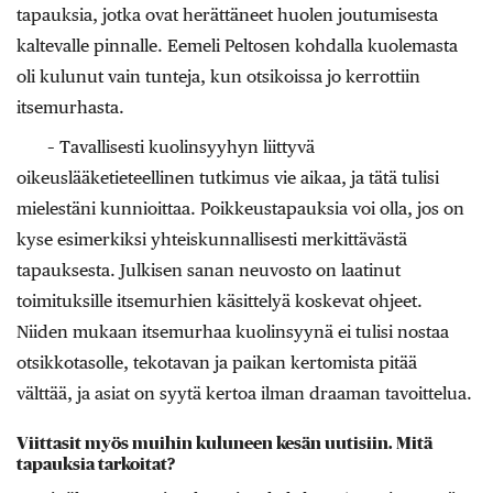
tapauksia, jotka ovat herättäneet huolen joutumisesta
kaltevalle pinnalle. Eemeli Peltosen kohdalla kuolemasta
oli kulunut vain tunteja, kun otsikoissa jo kerrottiin
itsemurhasta.
– Tavallisesti kuolinsyyhyn liittyvä
oikeuslääketieteellinen tutkimus vie aikaa, ja tätä tulisi
mielestäni kunnioittaa. Poikkeustapauksia voi olla, jos on
kyse esimerkiksi yhteiskunnallisesti merkittävästä
tapauksesta. Julkisen sanan neuvosto on laatinut
toimituksille itsemurhien käsittelyä koskevat ohjeet.
Niiden mukaan itsemurhaa kuolinsyynä ei tulisi nostaa
otsikkotasolle, tekotavan ja paikan kertomista pitää
välttää, ja asiat on syytä kertoa ilman draaman tavoittelua.
Viittasit myös muihin kuluneen kesän uutisiin. Mitä
tapauksia tarkoitat?