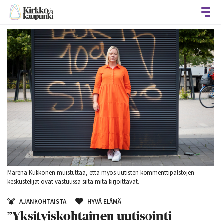
Avaa
Marena Kukkonen muistuttaa, että myös uutisten kommenttipalstojen
keskustelijat ovat vastuussa siitä mitä kirjoittavat.
AJANKOHTAISTA
HYVÄ ELÄMÄ
”Yksityiskohtainen uutisointi