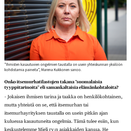
”Ihmisten kasautuvien ongelmien taustalla on usein yhteiskunnan yksilöön
kohdistamia paineita”, Marena Kukkonen sanoo.
Onko itsemurhatilastojen takana ”suomalaisia
tyyppitarinoita” eli samankaltaisia elämänkohtaloita?
– Jokaisen ihmisen tarina ja taakka on henkilökohtainen,
mutta yhteistä on se, että itsemurhan tai
itsemurhayrityksen taustalla on usein pitkän ajan
kuluessa kasautuneita ongelmia. Tämä tulee esiin, kun
keskustelemme Mieli ry:n asiakkaiden kanssa. He