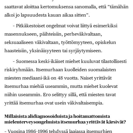
saattavat aloittaa kertomuksensa sanomalla, että ”tämähän
alkoi jo lapsuudesta kauan aikaa sitten”.
– Pitkäkestoiset ongelmat voivat liittyä esimerkiksi
masennukseen, päihteisiin, perheväkivaltaan,
seksuaaliseen väkivaltaan, työttömyyteen, opiskelun
haasteisiin, yksinäisyyteen tai syrjäytymiseen.
– Suomessa keski-ikäiset miehet kuuluvat tilastollisesti
riskiryhmään. Itsemurhaan kuolleiden suomalaisten
miesten mediaani-ikä on 48 vuotta. Naiset yrittävät
itsemurhaa miehiä useammin, mutta miehet kuolevat
niihin useammin. Ero selittyy sillä, että miesten tavat
yrittää itsemurhaa ovat usein väkivaltaisempia.
Millaisista alidiagnosoiduista ja hoitamattomista
mielenterveysongelmista itsemurhaa yrittävät kärsivät?
– Vuosina 1986–1996 tehdyssä laajassa itsemurhien