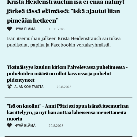
Krista Heidenstrauchin isä ei enää nähnyt
järkeä tässä elämässä: ”Iskä ajautui liian
pimeään hetkeen”
HYVÄ ELÄMÄ
10.11.2025
Isän itsemurhan jälkeen Krista Heidenstrauch sai tukea
puolisolta, papilta ja Facebookin vertaisryhmästä.
Yksinäisyys kuuluu kirkon Palvelevassa puhelimessa –
puheluiden määrä on ollut kasvussa ja puhelut
pidentyneet
AJANKOHTAISTA
29.8.2025
”Isä on kuollut” – Anni Pätsi sai apua isänsä itsemurhan
käsittelyyn, ja nyt hän auttaa läheisensä menettäneitä
nuoria
HYVÄ ELÄMÄ
20.8.2025