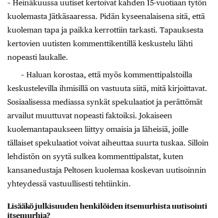
– Heinäkuussa uutiset kertoivat kahden 15-vuotiaan tytön
kuolemasta Jätkäsaaressa. Pidän kyseenalaisena sitä, että
kuoleman tapa ja paikka kerrottiin tarkasti. Tapauksesta
kertovien uutisten kommenttikentillä keskustelu lähti
nopeasti laukalle.
– Haluan korostaa, että myös kommenttipalstoilla
keskustelevilla ihmisillä on vastuuta siitä, mitä kirjoittavat.
Sosiaalisessa mediassa synkät spekulaatiot ja perättömät
arvailut muuttuvat nopeasti faktoiksi. Jokaiseen
kuolemantapaukseen liittyy omaisia ja läheisiä, joille
tällaiset spekulaatiot voivat aiheuttaa suurta tuskaa. Silloin
lehdistön on syytä sulkea kommenttipalstat, kuten
kansanedustaja Peltosen kuolemaa koskevan uutisoinnin
yhteydessä vastuullisesti tehtiinkin.
Lisääkö julkisuuden henkilöiden itsemurhista uutisointi
itsemurhia?