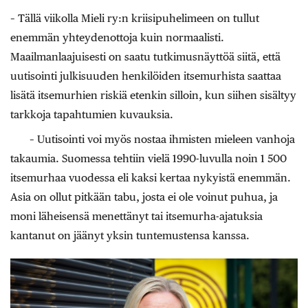
– Tällä viikolla Mieli ry:n kriisipuhelimeen on tullut
enemmän yhteydenottoja kuin normaalisti.
Maailmanlaajuisesti on saatu tutkimusnäyttöä siitä, että
uutisointi julkisuuden henkilöiden itsemurhista saattaa
lisätä itsemurhien riskiä etenkin silloin, kun siihen sisältyy
tarkkoja tapahtumien kuvauksia.
– Uutisointi voi myös nostaa ihmisten mieleen vanhoja
takaumia. Suomessa tehtiin vielä 1990-luvulla noin 1 500
itsemurhaa vuodessa eli kaksi kertaa nykyistä enemmän.
Asia on ollut pitkään tabu, josta ei ole voinut puhua, ja
moni läheisensä menettänyt tai itsemurha-ajatuksia
kantanut on jäänyt yksin tuntemustensa kanssa.