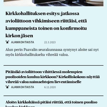
Kirkkohallituksen esitys: jatkossa
avioliittoon vihkimiseen riittäisi, että
kumppaneista toinen on konfirmoitu
kirkon jäsen
AJANKOHTAISTA
22.3.2023
Alun perin Paavalin seurakunnassa syntynyt aloite sai nyt
myös kirkkohallitukselta vihreää valoa.
Pitäisikö avioliittoon vihittäessä molempien
puolisoiden kuulua kirkkoon? Kirkolliskokous näyttää
vihreää valoa naimaehtojen lieventämiselle
AJANKOHTAISTA
6.11.2020
Aloite: kirkkohäissä pitäisi riittää, että toinen puoliso