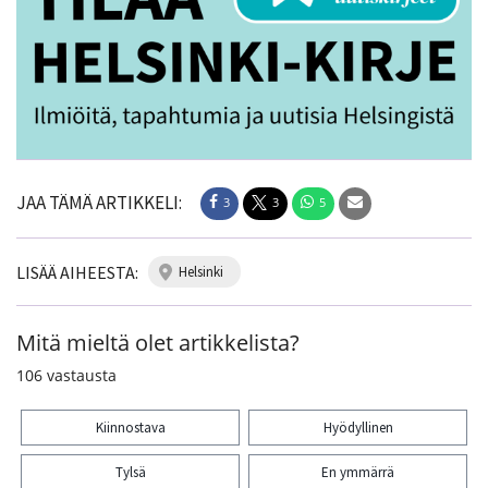
JAA TÄMÄ ARTIKKELI:
3
3
5
LISÄÄ AIHEESTA:
helsinki
Mitä mieltä olet artikkelista?
106
vastausta
Kiinnostava
Hyödyllinen
Tylsä
En ymmärrä