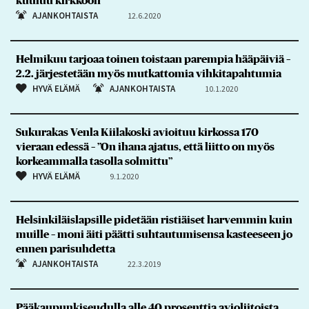
kuuluu kirkkoon
AJANKOHTAISTA
12.6.2020
Helmikuu tarjoaa toinen toistaan parempia hääpäiviä –
2.2. järjestetään myös mutkattomia vihkitapahtumia
HYVÄ ELÄMÄ
AJANKOHTAISTA
10.1.2020
Sukurakas Venla Kiilakoski avioituu kirkossa 170
vieraan edessä – ”On ihana ajatus, että liitto on myös
korkeammalla tasolla solmittu”
HYVÄ ELÄMÄ
9.1.2020
Helsinkiläislapsille pidetään ristiäiset harvemmin kuin
muille – moni äiti päätti suhtautumisensa kasteeseen jo
ennen parisuhdetta
AJANKOHTAISTA
22.3.2019
Pääkaupunkiseudulla alle 40 prosenttia avioliitoista