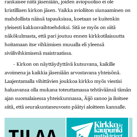
rankaisee niitä jäseniään, joiden aviopuoliso ei ole
kristillisen kirkon jäsen. Vaikka avioliiton siunaaminen on
mahdollista näissä tapauksissa, koetaan se kuitenkin
yleisesti kakkosvaihtoehdoksi. Sitä se myös on siitä
näkökulmasta, että pari joutuu ennen kirkkotilaisuutta
hoitamaan itse vihkimisen muualla eli yleensä
siviilivihkimisenä maistraatissa.
– Kirkon on näyttäydyttävä kutsuvana, kaikille
avoimena ja kaikkia jäseniään arvostavana yhteisönä.
Laajentamalla vihittävien joukkoa kirkko myös viestisi
haluavansa olla mukana toteuttamassa tehtäväänsä tämän
ajan suomalaisessa yhteiskunnassa, Äijö sanoo ja iloitsee
siitä, että seurakuntaneuvosto päätyi aloitteen kannalle.