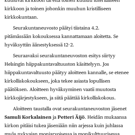
kuuluvat kirkkoon tai että toinen kuuluu luterilaiseen
kirkkoon ja toinen johonkin muuhun kristilliseen
kirkkokuntaan.
Seurakuntaneuvosto päätyi tiistaina 4.2.
pitämässään kokouksessa kannattamaan aloitetta. Se
hyväksyttiin äänestyksessä 12–2.
Seuraavaksi seurakuntaneuvoston esitys siirtyy
Helsingin hiippakuntavaltuuston käsittelyyn. Jos
hiippakuntavaltuusto päätyy aloitteen kannalle, se etenee
kirkolliskokoukseen, joka tekee asiasta lopullisen
päätöksen. Aloitteen hyväksyminen vaatii muutosta
kirkkojärjestykseen, ja siitä päättää kirkolliskokous.
Aloitteen taustalla ovat seurakuntaneuvoston jäsenet
Samuli Korkalainen
ja
Petteri Äijö
. Heidän mukaansa
kirkon pitäisi tukea jäseniään niin arjessa kuin juhlassa
myös nykyajan moniarvoisessa ja monikulttuurisessa