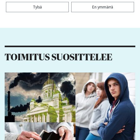
Tylsä
En ymmärrä
Kiitos palautteesta! Jaa artikkeli:
6
4
1
TOIMITUS SUOSITTELEE