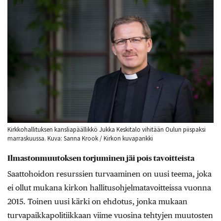
Kirkkohallituksen kansliapäällikkö Jukka Keskitalo vihitään Oulun piispaksi
marraskuussa. Kuva: Sanna Krook / Kirkon kuvapankki
Ilmastonmuutoksen torjuminen jäi pois tavoitteista
Saattohoidon resurssien turvaaminen on uusi teema, joka
ei ollut mukana kirkon hallitusohjelmatavoitteissa vuonna
2015. Toinen uusi kärki on ehdotus, jonka mukaan
turvapaikkapolitiikkaan viime vuosina tehtyjen muutosten