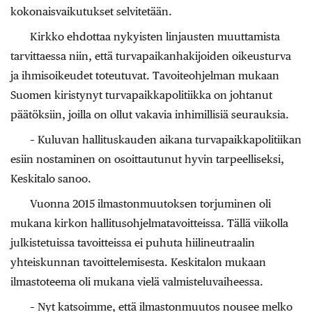
kokonaisvaikutukset selvitetään.
Kirkko ehdottaa nykyisten linjausten muuttamista
tarvittaessa niin, että turvapaikanhakijoiden oikeusturva
ja ihmisoikeudet toteutuvat. Tavoiteohjelman mukaan
Suomen kiristynyt turvapaikkapolitiikka on johtanut
päätöksiin, joilla on ollut vakavia inhimillisiä seurauksia.
– Kuluvan hallituskauden aikana turvapaikkapolitiikan
esiin nostaminen on osoittautunut hyvin tarpeelliseksi,
Keskitalo sanoo.
Vuonna 2015 ilmastonmuutoksen torjuminen oli
mukana kirkon hallitusohjelmatavoitteissa. Tällä viikolla
julkistetuissa tavoitteissa ei puhuta hiilineutraalin
yhteiskunnan tavoittelemisesta. Keskitalon mukaan
ilmastoteema oli mukana vielä valmisteluvaiheessa.
– Nyt katsoimme, että ilmastonmuutos nousee melko