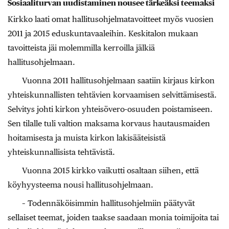
Sosiaaliturvan uudistaminen nousee tärkeäksi teemaksi
Kirkko laati omat hallitusohjelmatavoitteet myös vuosien
2011 ja 2015 eduskuntavaaleihin. Keskitalon mukaan
tavoitteista jäi molemmilla kerroilla jälkiä
hallitusohjelmaan.
Vuonna 2011 hallitusohjelmaan saatiin kirjaus kirkon
yhteiskunnallisten tehtävien korvaamisen selvittämisestä.
Selvitys johti kirkon yhteisövero-osuuden poistamiseen.
Sen tilalle tuli valtion maksama korvaus hautausmaiden
hoitamisesta ja muista kirkon lakisääteisistä
yhteiskunnallisista tehtävistä.
Vuonna 2015 kirkko vaikutti osaltaan siihen, että
köyhyysteema nousi hallitusohjelmaan.
– Todennäköisimmin hallitusohjelmiin päätyvät
sellaiset teemat, joiden taakse saadaan monia toimijoita tai