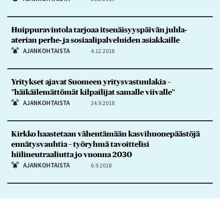
Huippuravintola tarjoaa itsenäisyyspäivän juhla-
aterian perhe- ja sosiaalipalveluiden asiakkaille
AJANKOHTAISTA
4.12.2018
Yritykset ajavat Suomeen yritysvastuulakia –
”häikäilemättömät kilpailijat samalle viivalle”
AJANKOHTAISTA
24.9.2018
Kirkko haastetaan vähentämään kasvihuonepäästöjä
ennätysvauhtia – työryhmä tavoittelisi
hiilineutraaliutta jo vuonna 2030
AJANKOHTAISTA
6.9.2018