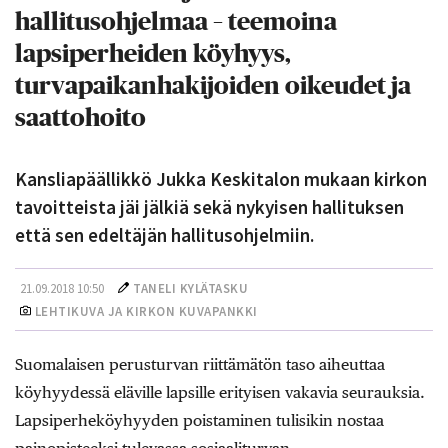
hallitusohjelmaa – teemoina
lapsiperheiden köyhyys,
turvapaikanhakijoiden oikeudet ja
saattohoito
Kansliapäällikkö Jukka Keskitalon mukaan kirkon
tavoitteista jäi jälkiä sekä nykyisen hallituksen
että sen edeltäjän hallitusohjelmiin.
21.09.2018 10:50
TANELI KYLÄTASKU
LEHTIKUVA JA KIRKON KUVAPANKKI
Suomalaisen perusturvan riittämätön taso aiheuttaa
köyhyydessä eläville lapsille erityisen vakavia seurauksia.
Lapsiperheköyhyyden poistaminen tulisikin nostaa