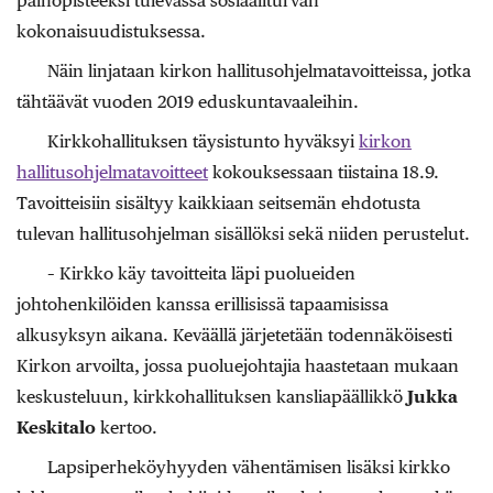
painopisteeksi tulevassa sosiaaliturvan
kokonaisuudistuksessa.
Näin linjataan kirkon hallitusohjelmatavoitteissa, jotka
tähtäävät vuoden 2019 eduskuntavaaleihin.
Kirkkohallituksen täysistunto hyväksyi
kirkon
hallitusohjelmatavoitteet
kokouksessaan tiistaina 18.9.
Tavoitteisiin sisältyy kaikkiaan seitsemän ehdotusta
tulevan hallitusohjelman sisällöksi sekä niiden perustelut.
– Kirkko käy tavoitteita läpi puolueiden
johtohenkilöiden kanssa erillisissä tapaamisissa
alkusyksyn aikana. Keväällä järjetetään todennäköisesti
Kirkon arvoilta, jossa puoluejohtajia haastetaan mukaan
keskusteluun, kirkkohallituksen kansliapäällikkö
Jukka
Keskitalo
kertoo.
Lapsiperheköyhyyden vähentämisen lisäksi kirkko