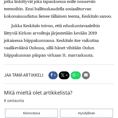
jotka linkittyvät joka tapauksessa esille nouseviin
teemoihin. Ensi hallituskaudella sosiaaliturvan
kokonaisuudistus lienee tällainen teema, Keskitalo sanoo.
Jukka Keskitalo toivoo, että eduskuntavaaleihin
liittyviä Kirkon arvoiltoja järjestetään kevään 2019
jokaisessa hiippakunnassa. Keskitalo itse vaikuttaa
vaalikeväänä Oulussa, sillä hänet vihitään Oulun
hiippakunnan piispan virkaan 11. marraskuuta.
JAA TÄMÄ ARTIKKELI:
6
4
1
Mitä mieltä olet artikkelista?
8
vastausta
Kiinnostava
Hyödyllinen