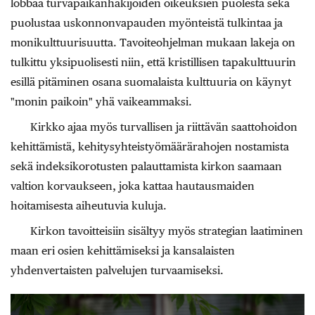
lobbaa turvapaikanhakijoiden oikeuksien puolesta sekä
puolustaa uskonnonvapauden myönteistä tulkintaa ja
monikulttuurisuutta. Tavoiteohjelman mukaan lakeja on
tulkittu yksipuolisesti niin, että kristillisen tapakulttuurin
esillä pitäminen osana suomalaista kulttuuria on käynyt
"monin paikoin" yhä vaikeammaksi.
Kirkko ajaa myös turvallisen ja riittävän saattohoidon
kehittämistä, kehitysyhteistyömäärärahojen nostamista
sekä indeksikorotusten palauttamista kirkon saamaan
valtion korvaukseen, joka kattaa hautausmaiden
hoitamisesta aiheutuvia kuluja.
Kirkon tavoitteisiin sisältyy myös strategian laatiminen
maan eri osien kehittämiseksi ja kansalaisten
yhdenvertaisten palvelujen turvaamiseksi.