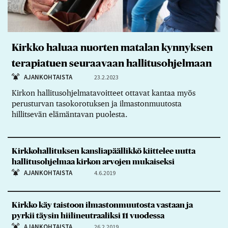
Kirkko haluaa nuorten matalan kynnyksen
terapiatuen seuraavaan hallitusohjelmaan
AJANKOHTAISTA
23.2.2023
Kirkon hallitusohjelmatavoitteet ottavat kantaa myös
perusturvan tasokorotuksen ja ilmastonmuutosta
hillitsevän elämäntavan puolesta.
Kirkkohallituksen kansliapäällikkö kiittelee uutta
hallitusohjelmaa kirkon arvojen mukaiseksi
AJANKOHTAISTA
4.6.2019
Kirkko käy taistoon ilmastonmuutosta vastaan ja
pyrkii täysin hiilineutraaliksi 11 vuodessa
AJANKOHTAISTA
26.2.2019