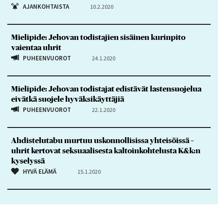
AJANKOHTAISTA
10.2.2020
Mielipide: Jehovan todistajien sisäinen kurinpito
vaientaa uhrit
PUHEENVUOROT
24.1.2020
Mielipide: Jehovan todistajat edistävät lastensuojelua
eivätkä suojele hyväksikäyttäjiä
PUHEENVUOROT
22.1.2020
Ahdistelutabu murtuu uskonnollisissa yhteisöissä –
uhrit kertovat seksuaalisesta kaltoinkohtelusta K&k:n
kyselyssä
HYVÄ ELÄMÄ
15.1.2020