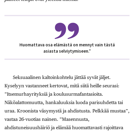
Huomattava osa elämästä on mennyt vain tästä
asiasta selviytymiseen.”
Seksuaalinen kaltoinkohtelu jättää syvät jäljet.
Kyselyyn vastanneet kertovat, mitä siitä heille seurasi:
”Itsemurhayrityksiä ja koulusurmafantasioita.
Näköalattomuutta, hankaluuksia luoda parisuhdetta tai
uraa. Kroonista väsymystä ja ahdistusta. Pelkkää mustaa”,
vastaa 26-vuotias nainen. ”Masennusta,
ahdistuneisuushäiriö ja elämää huomattavasti rajoittava