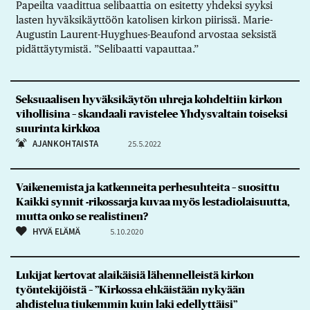
Papeilta vaadittua selibaattia on esitetty yhdeksi syyksi
lasten hyväksikäyttöön katolisen kirkon piirissä. Marie-
Augustin Laurent-Huyghues-Beaufond arvostaa seksistä
pidättäytymistä. ”Selibaatti vapauttaa.”
Seksuaalisen hyväksikäytön uhreja kohdeltiin kirkon
vihollisina – skandaali ravistelee Yhdysvaltain toiseksi
suurinta kirkkoa
AJANKOHTAISTA
25.5.2022
Vaikenemista ja katkenneita perhesuhteita – suosittu
Kaikki synnit -rikossarja kuvaa myös lestadiolaisuutta,
mutta onko se realistinen?
HYVÄ ELÄMÄ
5.10.2020
Lukijat kertovat alaikäisiä lähennelleistä kirkon
työntekijöistä – ”Kirkossa ehkäistään nykyään
ahdistelua tiukemmin kuin laki edellyttäisi”