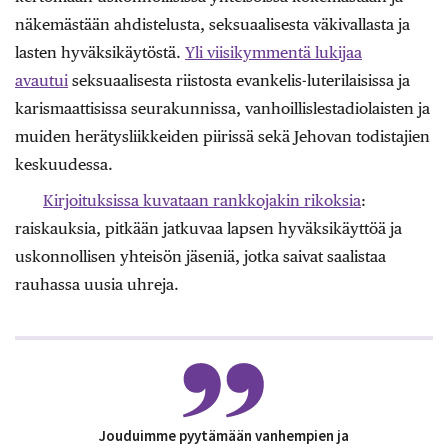
näkemästään ahdistelusta, seksuaalisesta väkivallasta ja
lasten hyväksikäytöstä.
Yli viisikymmentä lukijaa
avautui
seksuaalisesta riistosta evankelis-luterilaisissa ja
karismaattisissa seurakunnissa, vanhoillislestadiolaisten ja
muiden herätysliikkeiden piirissä sekä Jehovan todistajien
keskuudessa.
Kirjoituksissa kuvataan rankkojakin rikoksia
:
raiskauksia, pitkään jatkuvaa lapsen hyväksikäyttöä ja
uskonnollisen yhteisön jäseniä, jotka saivat saalistaa
rauhassa uusia uhreja.
Jouduimme pyytämään vanhempien ja