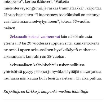
miespelko”, kertoo ikätoveri. ”Vaikeita
mielenterveysongelmia ja raskas traumataakka”, kirjoittaa
27-vuotias nainen. ”Huomattava osa elämästä on mennyt
vain tästä asiasta selviytymiseen”, toteaa 46-vuotias
nainen.
Seksuaalirikokset vanhenevat
lain näkökulmasta
yleensä 10 tai 20 vuodessa riippuen siitä, kuinka törkeitä
ne ovat. Lapsen seksuaalinen hyväksikäyttö vanhenee
aikaisintaan, kun uhri on 28-vuotias.
Seksuaalinen kaltoinkohtelu uskonnollisissa
yhteisöissä pysyy piilossa ja hyväksikäyttäjät saavat jatkaa
rauhassa niin kauan kuin teoista vaietaan. On aika puhua.
Kirjoittaja on Kirkko ja kaupunki -median toimittaja