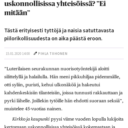
uskonnollisissa yhteisöissä? ”Ei
mitään”
Tästä erityisesti tyttöjä ja naisia satuttavasta
piilorikollisuudesta on aika päästä eroon.
15.01.2020 14:00
PIHLA TIIHONEN
”Luterilaisen seurakunnan nuorisotyöntekijä aloitti
silittelyllä ja halailulla. Hän meni pikkuhiljaa pidemmälle,
otti syliin, puristi, kehui ulkonäköä ja hakeutui
kahdenkeskisiin tilanteisiin, joissa tunnusti rakkauttaan ja
pyrki lähelle. Joillekin tytöille hän ehdotti suoraan seksiä”,
muistelee 45-vuotias nainen.
Kirkko ja kaupunki
pyysi viime vuoden lopulla lukijoita
kertomaan uskonnollisissa yhteisöissä kokemastaan ja