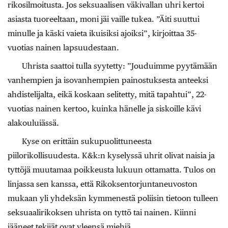
rikosilmoitusta. Jos seksuaalisen väkivallan uhri kertoi
asiasta tuoreeltaan, moni jäi vaille tukea. ”Äiti suuttui
minulle ja käski vaieta ikuisiksi ajoiksi”, kirjoittaa 35-
vuotias nainen lapsuudestaan.
Uhrista saattoi tulla syytetty: ”Jouduimme pyytämään
vanhempien ja isovanhempien painostuksesta anteeksi
ahdistelijalta, eikä koskaan selitetty, mitä tapahtui”, 22-
vuotias nainen kertoo, kuinka hänelle ja siskoille kävi
alakouluiässä.
Kyse on erittäin sukupuolittuneesta
piilorikollisuudesta. K&k:n kyselyssä uhrit olivat naisia ja
tyttöjä muutamaa poikkeusta lukuun ottamatta. Tulos on
linjassa sen kanssa, että Rikoksentorjuntaneuvoston
mukaan yli yhdeksän kymmenestä poliisin tietoon tulleen
seksuaalirikoksen uhrista on tyttö tai nainen. Kiinni
jääneet tekijät ovat yleensä miehiä.