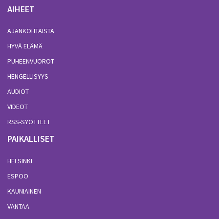
AIHEET
AJANKOHTAISTA
HYVÄ ELÄMÄ
PUHEENVUOROT
HENGELLISYYS
AUDIOT
VIDEOT
RSS-SYÖTTEET
PAIKALLISET
HELSINKI
ESPOO
KAUNIAINEN
VANTAA