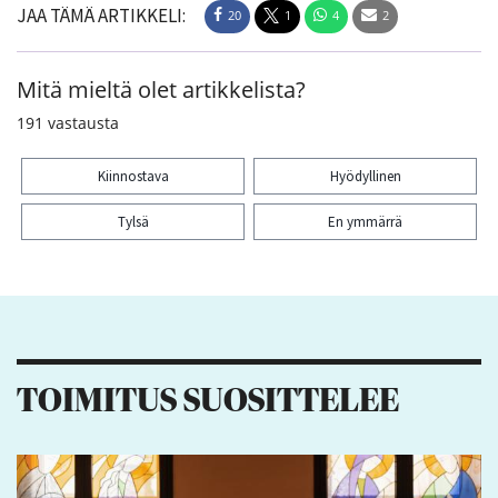
JAA TÄMÄ ARTIKKELI:
20
1
4
2
Mitä mieltä olet artikkelista?
191
vastausta
Kiinnostava
Hyödyllinen
Tylsä
En ymmärrä
Kiitos palautteesta! Jaa artikkeli:
20
1
4
2
TOIMITUS SUOSITTELEE