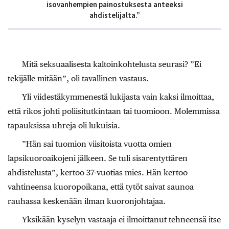
isovanhempien painostuksesta anteeksi
ahdistelijalta.”
Mitä seksuaalisesta kaltoinkohtelusta seurasi? ”Ei
tekijälle mitään”, oli tavallinen vastaus.
Yli viidestäkymmenestä lukijasta vain kaksi ilmoittaa,
että rikos johti poliisitutkintaan tai tuomioon. Molemmissa
tapauksissa uhreja oli lukuisia.
”Hän sai tuomion viisitoista vuotta omien
lapsikuoroaikojeni jälkeen. Se tuli sisarentyttären
ahdistelusta”, kertoo 37-vuotias mies. Hän kertoo
vahtineensa kuoropoikana, että tytöt saivat saunoa
rauhassa keskenään ilman kuoronjohtajaa.
Yksikään kyselyn vastaaja ei ilmoittanut tehneensä itse