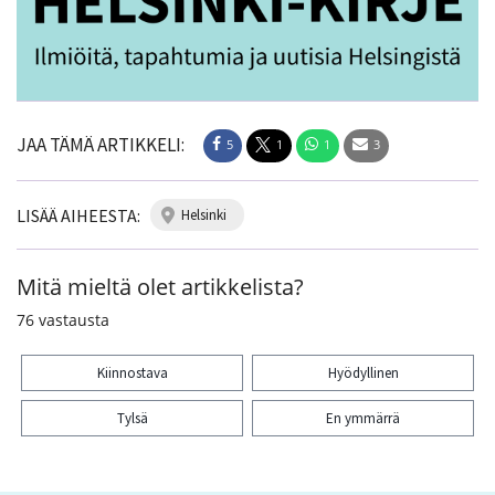
JAA TÄMÄ ARTIKKELI:
5
1
1
3
LISÄÄ AIHEESTA:
helsinki
Mitä mieltä olet artikkelista?
76
vastausta
Kiinnostava
Hyödyllinen
Tylsä
En ymmärrä
Kiitos palautteesta! Jaa artikkeli: