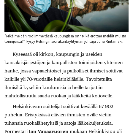
”Mikä meidän roolimme tässä kaupungissa on? Mikä erottaa meidät muista
toimijoista?” kysyy Helsingin seurakuntayhtymän johtaja Juha Rintamäki.
Kyseessä oli kirkon, kaupungin ja useiden
kansalaisjärjestöjen ja kaupallisten toimijoiden yhteinen
hanke, jossa vapaaehtoiset ja palkolliset ihmiset soittivat
kaikille yli 70-vuotiaille helsinkiläisille. Tavoitetuilta
ihmisiltä kyseltiin kuulumisia ja heille tarjottiin
mahdollisuutta saada ruokaa ja lääkkeitä kotiovelle.
Helsinki-avun soittelijat soittivat keväällä 67 902
puhelua. Eristyksissä elävien ihmisten oville vietiin
tuhansia ruokalähetyksiä ja satoja lääkekuljetuksia.
Pormestari
Jan Vapaavuoren
mukaan Helsinki-apu oli