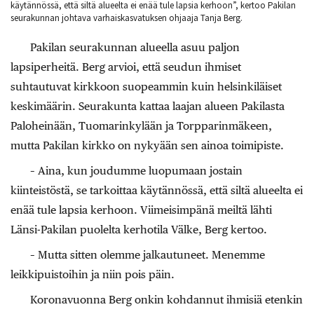
käytännössä, että siltä alueelta ei enää tule lapsia kerhoon”, kertoo Pakilan
seurakunnan johtava varhaiskasvatuksen ohjaaja Tanja Berg.
Pakilan seurakunnan alueella asuu paljon
lapsiperheitä. Berg arvioi, että seudun ihmiset
suhtautuvat kirkkoon suopeammin kuin helsinkiläiset
keskimäärin. Seurakunta kattaa laajan alueen Pakilasta
Paloheinään, Tuomarinkylään ja Torpparinmäkeen,
mutta Pakilan kirkko on nykyään sen ainoa toimipiste.
– Aina, kun joudumme luopumaan jostain
kiinteistöstä, se tarkoittaa käytännössä, että siltä alueelta ei
enää tule lapsia kerhoon. Viimeisimpänä meiltä lähti
Länsi-Pakilan puolelta kerhotila Välke, Berg kertoo.
– Mutta sitten olemme jalkautuneet. Menemme
leikkipuistoihin ja niin pois päin.
Koronavuonna Berg onkin kohdannut ihmisiä etenkin