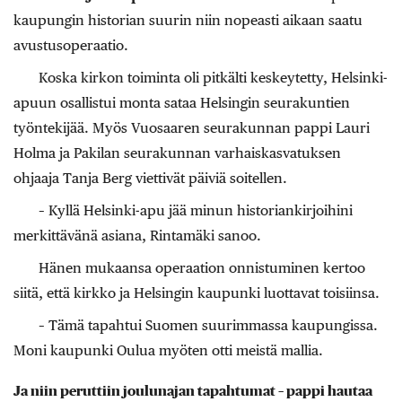
kaupungin historian suurin niin nopeasti aikaan saatu
avustusoperaatio.
Koska kirkon toiminta oli pitkälti keskeytetty, Helsinki-
apuun osallistui monta sataa Helsingin seurakuntien
työntekijää. Myös Vuosaaren seurakunnan pappi Lauri
Holma ja Pakilan seurakunnan varhaiskasvatuksen
ohjaaja Tanja Berg viettivät päiviä soitellen.
– Kyllä Helsinki-apu jää minun historiankirjoihini
merkittävänä asiana, Rintamäki sanoo.
Hänen mukaansa operaation onnistuminen kertoo
siitä, että kirkko ja Helsingin kaupunki luottavat toisiinsa.
– Tämä tapahtui Suomen suurimmassa kaupungissa.
Moni kaupunki Oulua myöten otti meistä mallia.
Ja niin peruttiin joulunajan tapahtumat – pappi hautaa