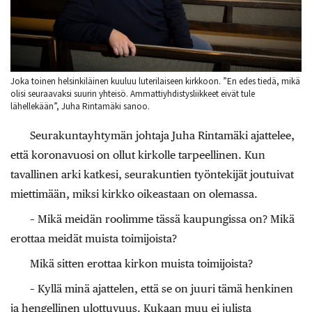
Joka toinen helsinkiläinen kuuluu luterilaiseen kirkkoon. ”En edes tiedä, mikä
olisi seuraavaksi suurin yhteisö. Ammattiyhdistysliikkeet eivät tule
lähellekään”, Juha Rintamäki sanoo.
Seurakuntayhtymän johtaja Juha Rintamäki ajattelee,
että koronavuosi on ollut kirkolle tarpeellinen. Kun
tavallinen arki katkesi, seurakuntien työntekijät joutuivat
miettimään, miksi kirkko oikeastaan on olemassa.
– Mikä meidän roolimme tässä kaupungissa on? Mikä
erottaa meidät muista toimijoista?
Mikä sitten erottaa kirkon muista toimijoista?
– Kyllä minä ajattelen, että se on juuri tämä henkinen
ja hengellinen ulottuvuus. Kukaan muu ei julista