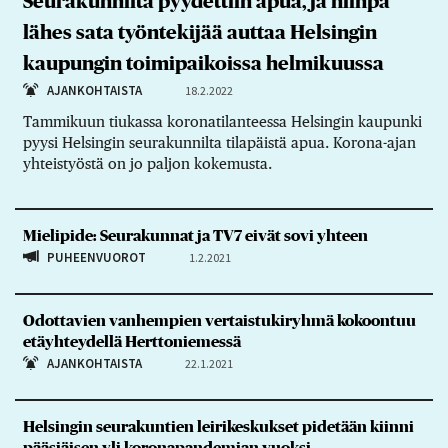
Seurakunnilta pyydettiin apua, ja niinpä
lähes sata työntekijää auttaa Helsingin
kaupungin toimipaikoissa helmikuussa
AJANKOHTAISTA
18.2.2022
Tammikuun tiukassa koronatilanteessa Helsingin kaupunki
pyysi Helsingin seurakunnilta tilapäistä apua. Korona-ajan
yhteistyöstä on jo paljon kokemusta.
Mielipide: Seurakunnat ja TV7 eivät sovi yhteen
PUHEENVUOROT
1.2.2021
Odottavien vanhempien vertaistukiryhmä kokoontuu
etäyhteydellä Herttoniemessä
AJANKOHTAISTA
22.1.2021
Helsingin seurakuntien leirikeskukset pidetään kiinni