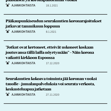
pääsiäisen yli koronapandemian vuoksi
AJANKOHTAISTA
18.1.2021
Pääkaupunkiseudun seurakuntien koronarajoitukset
jatkuvat tammikuun loppuun
AJANKOHTAISTA
8.1.2021
”Jotkut ovat kertoneet, etteivät uskoneet koskaan
joutuvansa tällä lailla nöyrtymään” – Näin korona
vaikutti kirkkoon Espoossa
AJANKOHTAISTA
17.12.2020
Seurakuntien kokoava toiminta jää koronan vuoksi
tauolle – jumalanpalveluksia voi seurata verkosta,
keskusteluapua jatketaan
AJANKOHTAISTA
27.11.2020