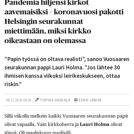
Pandemia hiljensi kirkot
aavemaisiksi – koronavuosi pakotti
Helsingin seurakunnat
miettimään, miksi kirkko
oikeastaan on olemassa
”Papin työssä on oltava realisti”, sanoo Vuosaaren
seurakunnan pappi Lauri Holma. ”Jos lähtee 30
ihmisen kanssa viikoksi leirikeskukseen, ottaa
riskin.”
08.12.2020 08:26
TOPIAS HAIKALA
ESKO JÄMSÄ
Sillä viikolla melkein kaikki Vuosaaren seurakunnan papit
olivat vapaalla. Vain kirkkoherra ja
Lauri Holma
olivat
töissä. Oli maaliskuun puoliväli.