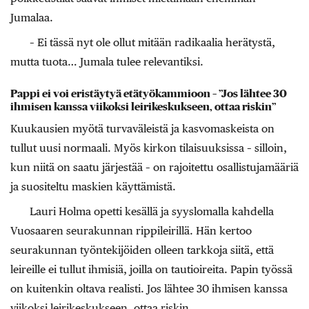
Jumalaa.
– Ei tässä nyt ole ollut mitään radikaalia herätystä,
mutta tuota… Jumala tulee relevantiksi.
Pappi ei voi eristäytyä etätyökammioon – ”Jos lähtee 30
ihmisen kanssa viikoksi leirikeskukseen, ottaa riskin”
Kuukausien myötä turvaväleistä ja kasvomaskeista on
tullut uusi normaali. Myös kirkon tilaisuuksissa – silloin,
kun niitä on saatu järjestää – on rajoitettu osallistujamääriä
ja suositeltu maskien käyttämistä.
Lauri Holma opetti kesällä ja syyslomalla kahdella
Vuosaaren seurakunnan rippileirillä. Hän kertoo
seurakunnan työntekijöiden olleen tarkkoja siitä, että
leireille ei tullut ihmisiä, joilla on tautioireita. Papin työssä
on kuitenkin oltava realisti. Jos lähtee 30 ihmisen kanssa
viikoksi leirikeskukseen, ottaa riskin.