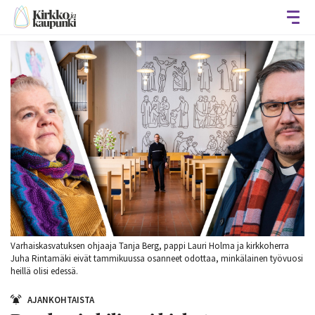
Avaa
Varhaiskasvatuksen ohjaaja Tanja Berg, pappi Lauri Holma ja kirkkoherra
Juha Rintamäki eivät tammikuussa osanneet odottaa, minkälainen työvuosi
heillä olisi edessä.
AJANKOHTAISTA