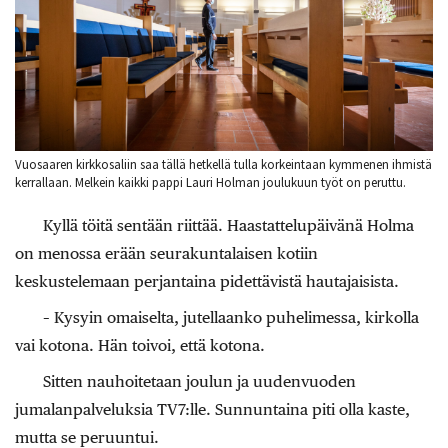
Vuosaaren kirkkosaliin saa tällä hetkellä tulla korkeintaan kymmenen ihmistä
kerrallaan. Melkein kaikki pappi Lauri Holman joulukuun työt on peruttu.
Kyllä töitä sentään riittää. Haastattelupäivänä Holma
on menossa erään seurakuntalaisen kotiin
keskustelemaan perjantaina pidettävistä hautajaisista.
– Kysyin omaiselta, jutellaanko puhelimessa, kirkolla
vai kotona. Hän toivoi, että kotona.
Sitten nauhoitetaan joulun ja uudenvuoden
jumalanpalveluksia TV7:lle. Sunnuntaina piti olla kaste,
mutta se peruuntui.