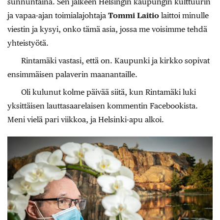
sunnuntaina. Sen jälkeen Helsingin kaupungin kulttuurin
ja vapaa-ajan toimialajohtaja
Tommi Laitio
laittoi minulle
viestin ja kysyi, onko tämä asia, jossa me voisimme tehdä
yhteistyötä.
Rintamäki vastasi, että on. Kaupunki ja kirkko sopivat
ensimmäisen palaverin maanantaille.
Oli kulunut kolme päivää siitä, kun Rintamäki luki
yksittäisen lauttasaarelaisen kommentin Facebookista.
Meni vielä pari viikkoa, ja Helsinki-apu alkoi.