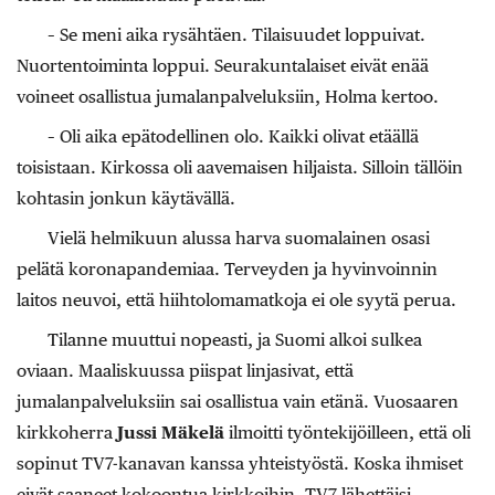
– Se meni aika rysähtäen. Tilaisuudet loppuivat.
Nuortentoiminta loppui. Seurakuntalaiset eivät enää
voineet osallistua jumalanpalveluksiin, Holma kertoo.
– Oli aika epätodellinen olo. Kaikki olivat etäällä
toisistaan. Kirkossa oli aavemaisen hiljaista. Silloin tällöin
kohtasin jonkun käytävällä.
Vielä helmikuun alussa harva suomalainen osasi
pelätä koronapandemiaa. Terveyden ja hyvinvoinnin
laitos neuvoi, että hiihtolomamatkoja ei ole syytä perua.
Tilanne muuttui nopeasti, ja Suomi alkoi sulkea
oviaan. Maaliskuussa piispat linjasivat, että
jumalanpalveluksiin sai osallistua vain etänä. Vuosaaren
kirkkoherra
Jussi Mäkelä
ilmoitti työntekijöilleen, että oli
sopinut TV7-kanavan kanssa yhteistyöstä. Koska ihmiset
eivät saaneet kokoontua kirkkoihin, TV7 lähettäisi