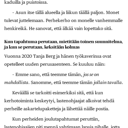
kaduilla ja puistoissa.
– Asun itse tällä alueella ja liikun täällä paljon. Monet
tulevat juttelemaan. Perhekerho on monelle vanhemmalle
henkireikä. He sanovat, että älkää vain lopettako sitä.
Kun tapahtuma perutaan, mietitään toinen suunnitelma,
ja kun se perutaan, keksitään kolmas
Vuonna 2020 Tanja Berg ja hänen työkaverinsa ovat
opetelleet uuden perusasenteen. Se kuuluu näin:
– Emme sano, että teemme tämän,
jos se on
mahdollista
. Sanomme, että teemme tämän
jollain tavalla
.
Keväällä se tarkoitti esimerkiksi sitä, että kun
kerhotoiminta keskeytyi, lastenohjaajat alkoivat tehdä
perheille askartelupaketteja ja lähettää näille postia.
Kun perheiden joulutapahtumat peruttiin,
lastenohjaajien piti mennä vahtimaan lapsia pihalle, jotta