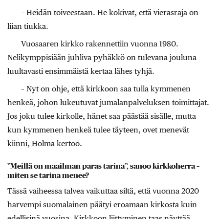
– Heidän toiveestaan. He kokivat, että vierasraja on
liian tiukka.
Vuosaaren kirkko rakennettiin vuonna 1980.
Nelikymppisiään juhliva pyhäkkö on tulevana jouluna
luultavasti ensimmäistä kertaa lähes tyhjä.
– Nyt on ohje, että kirkkoon saa tulla kymmenen
henkeä, johon lukeutuvat jumalanpalveluksen toimittajat.
Jos joku tulee kirkolle, hänet saa päästää sisälle, mutta
kun kymmenen henkeä tulee täyteen, ovet menevät
kiinni, Holma kertoo.
”Meillä on maailman paras tarina”, sanoo kirkkoherra –
miten se tarina menee?
Tässä vaiheessa talvea vaikuttaa siltä, että vuonna 2020
harvempi suomalainen päätyi eroamaan kirkosta kuin
edellisinä vuosina. Kirkkoon liittyminen taas näyttää