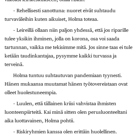
– Rehellisesti sanottuna: nuoret eivät suhtaudu
turvaväleihin kuten aikuiset, Holma toteaa.
– Leireillä ollaan niin paljon yhdessä, että jos riparille
tulee yksikin ihminen, jolla on korona, osa voi saada
tartunnan, vaikka me tekisimme mitä. Jos sinne taas ei tule
ketään taudinkantajaa, pysymme kaikki turvassa ja
terveinä.
Holma tuntuu suhtautuvan pandemiaan tyynesti.
Hänen mukaansa muutamat hänen työtovereistaan ovat
olleet huolestuneempia.
– Luulen, että tällainen kriisi vahvistaa ihmisten
luonteenpiirteitä. Kai minä sitten olen perusluonteeltani
aika luottavainen, Holma pohtii.
– Riskiryhmien kanssa olen erittäin huolellinen.