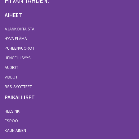
HYVÄN TÄHDEN.
AIHEET
AJANKOHTAISTA
HYVÄ ELÄMÄ
PUHEENVUOROT
HENGELLISYYS
AUDIOT
VIDEOT
RSS-SYÖTTEET
PAIKALLISET
HELSINKI
ESPOO
KAUNIAINEN