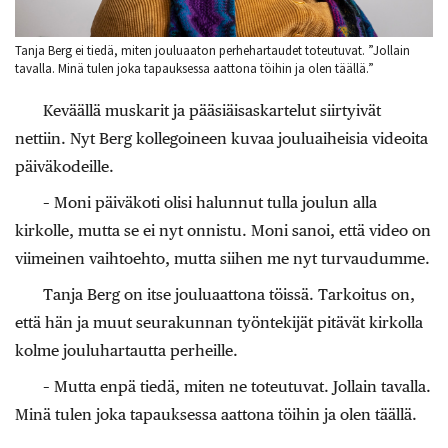
Tanja Berg ei tiedä, miten jouluaaton perhehartaudet toteutuvat. ”Jollain
tavalla. Minä tulen joka tapauksessa aattona töihin ja olen täällä.”
Keväällä muskarit ja pääsiäisaskartelut siirtyivät
nettiin. Nyt Berg kollegoineen kuvaa jouluaiheisia videoita
päiväkodeille.
– Moni päiväkoti olisi halunnut tulla joulun alla
kirkolle, mutta se ei nyt onnistu. Moni sanoi, että video on
viimeinen vaihtoehto, mutta siihen me nyt turvaudumme.
Tanja Berg on itse jouluaattona töissä. Tarkoitus on,
että hän ja muut seurakunnan työntekijät pitävät kirkolla
kolme jouluhartautta perheille.
– Mutta enpä tiedä, miten ne toteutuvat. Jollain tavalla.
Minä tulen joka tapauksessa aattona töihin ja olen täällä.