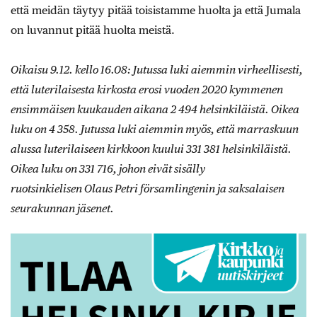
että meidän täytyy pitää toisistamme huolta ja että Jumala
on luvannut pitää huolta meistä.
Oikaisu 9.12. kello 16.08: Jutussa luki aiemmin virheellisesti,
että luterilaisesta kirkosta erosi vuoden 2020 kymmenen
ensimmäisen kuukauden aikana 2 494 helsinkiläistä. Oikea
luku on 4 358. Jutussa luki aiemmin myös, että marraskuun
alussa luterilaiseen kirkkoon kuului 331 381 helsinkiläistä.
Oikea luku on 331 716, johon eivät sisälly
ruotsinkielisen Olaus Petri församlingenin ja saksalaisen
seurakunnan jäsenet.