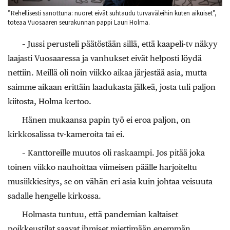
”Rehellisesti sanottuna: nuoret eivät suhtaudu turvaväleihin kuten aikuiset”,
toteaa Vuosaaren seurakunnan pappi Lauri Holma.
– Jussi perusteli päätöstään sillä, että kaapeli-tv näkyy
laajasti Vuosaaressa ja vanhukset eivät helposti löydä
nettiin. Meillä oli noin viikko aikaa järjestää asia, mutta
saimme aikaan erittäin laadukasta jälkeä, josta tuli paljon
kiitosta, Holma kertoo.
Hänen mukaansa papin työ ei eroa paljon, on
kirkkosalissa tv-kameroita tai ei.
– Kanttoreille muutos oli raskaampi. Jos pitää joka
toinen viikko nauhoittaa viimeisen päälle harjoiteltu
musiikkiesitys, se on vähän eri asia kuin johtaa veisuuta
sadalle hengelle kirkossa.
Holmasta tuntuu, että pandemian kaltaiset
poikkeustilat saavat ihmiset miettimään enemmän