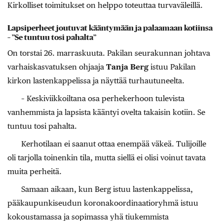
Kirkolliset toimitukset on helppo toteuttaa turvaväleillä.
Lapsiperheet joutuvat kääntymään ja palaamaan kotiinsa
– ”Se tuntuu tosi pahalta”
On torstai 26. marraskuuta. Pakilan seurakunnan johtava
varhaiskasvatuksen ohjaaja
Tanja Berg
istuu Pakilan
kirkon lastenkappelissa ja näyttää turhautuneelta.
– Keskiviikkoiltana osa perhekerhoon tulevista
vanhemmista ja lapsista kääntyi ovelta takaisin kotiin. Se
tuntuu tosi pahalta.
Kerhotilaan ei saanut ottaa enempää väkeä. Tulijoille
oli tarjolla toinenkin tila, mutta siellä ei olisi voinut tavata
muita perheitä.
Samaan aikaan, kun Berg istuu lastenkappelissa,
pääkaupunkiseudun koronakoordinaatioryhmä istuu
kokoustamassa ja sopimassa yhä tiukemmista