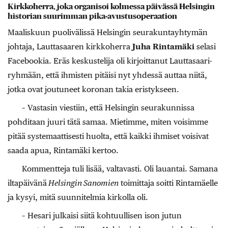
Kirkkoherra, joka organisoi kolmessa päivässä Helsingin
historian suurimman pika-avustusoperaation
Maaliskuun puolivälissä Helsingin seurakuntayhtymän
johtaja, Lauttasaaren kirkkoherra
Juha Rintamäki
selasi
Facebookia. Eräs keskustelija oli kirjoittanut Lauttasaari-
ryhmään, että ihmisten pitäisi nyt yhdessä auttaa niitä,
jotka ovat joutuneet koronan takia eristykseen.
– Vastasin viestiin, että Helsingin seurakunnissa
pohditaan juuri tätä samaa. Mietimme, miten voisimme
pitää systemaattisesti huolta, että kaikki ihmiset voisivat
saada apua, Rintamäki kertoo.
Kommentteja tuli lisää, valtavasti. Oli lauantai. Samana
iltapäivänä
Helsingin Sanomien
toimittaja soitti Rintamäelle
ja kysyi, mitä suunnitelmia kirkolla oli.
– Hesari julkaisi siitä kohtuullisen ison jutun