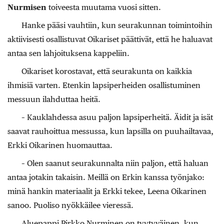
Nurmisen
toiveesta muutama vuosi sitten.
Hanke pääsi vauhtiin, kun seurakunnan toimintoihin
aktiivisesti osallistuvat Oikariset päättivät, että he haluavat
antaa sen lahjoituksena kappeliin.
Oikariset korostavat, että seurakunta on kaikkia
ihmisiä varten. Etenkin lapsiperheiden osallistuminen
messuun ilahduttaa heitä.
– Kauklahdessa asuu paljon lapsiperheitä. Äidit ja isät
saavat rauhoittua messussa, kun lapsilla on puuhailtavaa,
Erkki Oikarinen huomauttaa.
– Olen saanut seurakunnalta niin paljon, että haluan
antaa jotakin takaisin. Meillä on Erkin kanssa työnjako:
minä hankin materiaalit ja Erkki tekee, Leena Oikarinen
sanoo. Puoliso nyökkäilee vieressä.
Aluepappi Pirkko Nurminen on tyytyväinen, kun