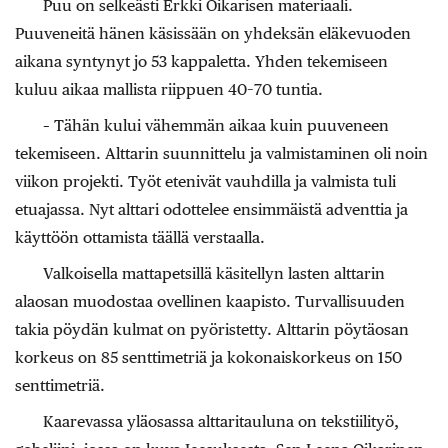
Puu on selkeästi Erkki Oikarisen materiaali.
Puuveneitä hänen käsissään on yhdeksän eläkevuoden
aikana syntynyt jo 53 kappaletta. Yhden tekemiseen
kuluu aikaa mallista riippuen 40–70 tuntia.
– Tähän kului vähemmän aikaa kuin puuveneen
tekemiseen. Alttarin suunnittelu ja valmistaminen oli noin
viikon projekti. Työt etenivät vauhdilla ja valmista tuli
etuajassa. Nyt alttari odottelee ensimmäistä adventtia ja
käyttöön ottamista täällä verstaalla.
Valkoisella mattapetsillä käsitellyn lasten alttarin
alaosan muodostaa ovellinen kaapisto. Turvallisuuden
takia pöydän kulmat on pyöristetty. Alttarin pöytäosan
korkeus on 85 senttimetriä ja kokonaiskorkeus on 150
senttimetriä.
Kaarevassa yläosassa alttaritauluna on tekstiilityö,