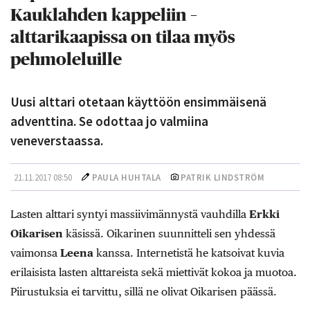
Kauklahden kappeliin –
alttarikaapissa on tilaa myös
pehmoleluille
Uusi alttari otetaan käyttöön ensimmäisenä
adventtina. Se odottaa jo valmiina
veneverstaassa.
21.11.2017 08:50
PAULA HUHTALA
PATRIK LINDSTRÖM
Lasten alttari syntyi massiivimännystä vauhdilla
Erkki
Oikarisen
käsissä. Oikarinen suunnitteli sen yhdessä
vaimonsa
Leena
kanssa. Internetistä he katsoivat kuvia
erilaisista lasten alttareista sekä miettivät kokoa ja muotoa.
Piirustuksia ei tarvittu, sillä ne olivat Oikarisen päässä.