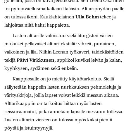
gobeliini, jossa on kuva Jeesuksesta. Sen Leena Oikarinen
toi pyhiinvaellusmatkaltaan Italiasta. Alttaripöydän päälle
on tulossa ikoni. Kauklahtelainen
Ulla Behm
tekee ja
lahjoittaa niitä kaksi kappaletta.
Lasten alttarille valmistuu vielä liturgisten värien
mukaiset pellavaiset alttaritekstiilit: vihreä, punainen,
valkoinen ja lila. Niihin Leenan työkaveri, taidekäsitöiden
tekijä
Päivi Virkkunen
, applikoi kuviksi leivän ja kalan,
kyyhkysen, sydämen sekä enkelin.
Kaappiosalle on jo mietitty käyttötarkoitus. Siellä
säilytetään kappelin lasten nurkkauksen pehmoleluja ja
värityskirjoja, joilla lapset voivat leikkiä messun aikana.
Alttarikaappiin on tarkoitus laittaa myös lasten
reissuraamatut, jotka annetaan lapsille messuun tullessa.
Lasten alttarin viereen on tulossa myös kaksi pientä
pöytää ja istuintyynyjä.