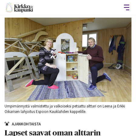
Avaa
Umpimännystä valmistettu ja valkoiseksi petsattu alttari on Leena ja Erkki
Oikarisen lahjoitus Espoon Kauklahden kappelille.
AJANKOHTAISTA
Lapset saavat oman alttarin