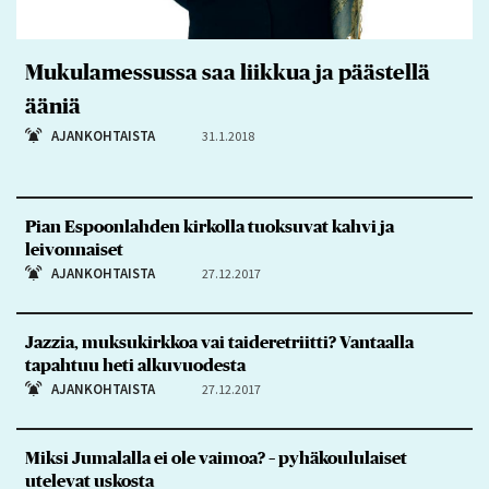
Mukulamessussa saa liikkua ja päästellä
ääniä
AJANKOHTAISTA
31.1.2018
Pian Espoonlahden kirkolla tuoksuvat kahvi ja
leivonnaiset
AJANKOHTAISTA
27.12.2017
Jazzia, muksukirkkoa vai taideretriitti? Vantaalla
tapahtuu heti alkuvuodesta
AJANKOHTAISTA
27.12.2017
Miksi Jumalalla ei ole vaimoa? – pyhäkoululaiset
utelevat uskosta