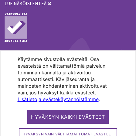
LUE NÄKÖISLEHTEÄ
Käytämme sivustolla evästeitä. Osa
MENOHAKU
evästeistä on välttämättömiä palvelun
toiminnan kannalta ja aktivoituu
automaattisesti. Kävijäseuranta ja
mainosten kohdentaminen aktivoituvat
vain, jos hyväksyt kaikki evästeet.
Lisätietoja evästekäytännöistämme
.
Pääkaupunkiseudun evankelis-
luterilaisten seurakuntien media.
HYVÄKSYN KAIKKI EVÄSTEET
Copyright 2026. Kirkko ja kaupunki. All
rights reserved.
HYVÄKSYN VAIN VÄLTTÄMÄTTÖMÄT EVÄSTEET