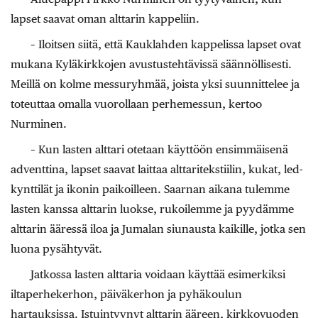
lapset saavat oman alttarin kappeliin.
– Iloitsen siitä, että Kauklahden kappelissa lapset ovat
mukana Kyläkirkkojen avustustehtävissä säännöllisesti.
Meillä on kolme messuryhmää, joista yksi suunnittelee ja
toteuttaa omalla vuorollaan perhemessun, kertoo
Nurminen.
– Kun lasten alttari otetaan käyttöön ensimmäisenä
adventtina, lapset saavat laittaa alttaritekstiilin, kukat, led-
kynttilät ja ikonin paikoilleen. Saarnan aikana tulemme
lasten kanssa alttarin luokse, rukoilemme ja pyydämme
alttarin ääressä iloa ja Jumalan siunausta kaikille, jotka sen
luona pysähtyvät.
Jatkossa lasten alttaria voidaan käyttää esimerkiksi
iltaperhekerhon, päiväkerhon ja pyhäkoulun
hartauksissa. Istuintyynyt alttarin ääreen, kirkkovuoden