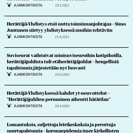
AJANKOHTAISTA
19.5.2021
Herättäjä-Yhdistys etsii uutta toiminnanjohtajaa – Simo
Juntunen siirtyy yhdistyksessä muihin tehtäviin
AJANKOHTAISTA
21.4.2021
Suviseurat vaihtuivat minisuviseuroihin kotipihoilla,
herättäjäjuhlista tuli etäherättäjäjuhlat – hengellisiä
tapahtumia järjestetään nyt luovasti
AJANKOHTAISTA
29.6.2020
Herättäjä-Yhdistyksessä kahdet yt-neuvottelut –
”Herättäjäjuhlien peruminen aiheutti hätätilan”
AJANKOHTAISTA
30.4.2020
Lomautuksia, suljettuja leirikeskuksia ja peruttuja
suurtapahtumia – koronaepidemia imee kirkollisten