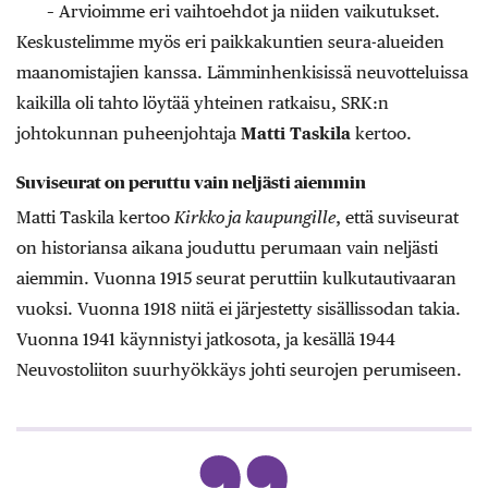
– Arvioimme eri vaihtoehdot ja niiden vaikutukset.
Keskustelimme myös eri paikkakuntien seura-alueiden
maanomistajien kanssa. Lämminhenkisissä neuvotteluissa
kaikilla oli tahto löytää yhteinen ratkaisu, SRK:n
johtokunnan puheenjohtaja
Matti Taskila
kertoo.
Suviseurat on peruttu vain neljästi aiemmin
Matti Taskila kertoo
Kirkko ja kaupungille
, että suviseurat
on historiansa aikana jouduttu perumaan vain neljästi
aiemmin. Vuonna 1915 seurat peruttiin kulkutautivaaran
vuoksi. Vuonna 1918 niitä ei järjestetty sisällissodan takia.
Vuonna 1941 käynnistyi jatkosota, ja kesällä 1944
Neuvostoliiton suurhyökkäys johti seurojen perumiseen.