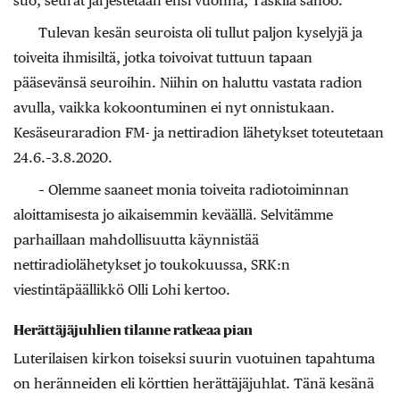
suo, seurat järjestetään ensi vuonna, Taskila sanoo.
Tulevan kesän seuroista oli tullut paljon kyselyjä ja
toiveita ihmisiltä, jotka toivoivat tuttuun tapaan
pääsevänsä seuroihin. Niihin on haluttu vastata radion
avulla, vaikka kokoontuminen ei nyt onnistukaan.
Kesäseuraradion FM- ja nettiradion lähetykset toteutetaan
24.6.–3.8.2020.
– Olemme saaneet monia toiveita radiotoiminnan
aloittamisesta jo aikaisemmin keväällä. Selvitämme
parhaillaan mahdollisuutta käynnistää
nettiradiolähetykset jo toukokuussa, SRK:n
viestintäpäällikkö Olli Lohi kertoo.
Herättäjäjuhlien tilanne ratkeaa pian
Luterilaisen kirkon toiseksi suurin vuotuinen tapahtuma
on heränneiden eli körttien herättäjäjuhlat. Tänä kesänä