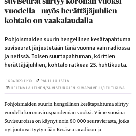
suviseurat siirtyy koronan vuoksi
vuodella – myös herättäjäjuhlien
kohtalo on vaakalaudalla
Pohjoismaiden suurin hengellinen kesätapahtuma
suviseurat järjestetään tänä vuonna vain radiossa
ja netissä. Toisen suurtapahtuman, körttien
herättäjäjuhlien, kohtalo ratkeaa 25. huhtikuuta.
16.04.2020 11:30
PAULI JUUSELA
HELENA LAHTINEN/SUVISEUROJEN KUVAPALVELU/LEHTIKUVA
Pohjoismaiden suurin hengellinen kesätapahtuma siirtyy
vuodella koronaviruspandemian vuoksi. Viime vuosina
Suviseuroissa on käynyt noin 80 000 seuravierasta, jotka
nyt joutuvat tyytymään Kesäseuraradioon ja