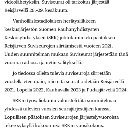
videolähetyksiin. Suviseurat oli tarkoitus järjestää
Reisjärvellä 26.–29. kesäkuuta.
Vanhoillislestadiolaisen herätysliikkeen
keskusjärjestön Suomen Rauhanyhdistysten
Keskusyhdistyksen (SRK) johtokunta teki päätöksen
Reisjärven Suviseurojen siirtämisestä vuoteen 2021.
Uuden suunnitelman mukaan Suviseurat järjestetään tänä
vuonna radiossa ja netin välityksellä.
Jo tiedossa olleita tulevia suviseuroja siirretään
vuodella eteenpäin, niin että seurat pidetään Reisjärvellä
2021, Lopella 2022, Kauhavalla 2023 ja Pudasjärvellä 2024.
SRK:n työvaliokunta valmisteli tätä suunnitelmaa
yhdessä tulevien vuosien seurajärjestäjien kanssa.
Lopullisen päätöksen Suviseurojen järjestelyvuoroista
tekee syksyllä kokoontuva SRK:n vuosikokous.