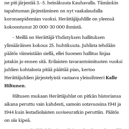
ne piti järjestää 3.–5. heinäkuuta Kauhavalla. Tämänkin
tapahtuman järjestäminen on nyt vaakalaudalla
koronaepidemian vuoksi. Herättäjäjuhlille on yleensä
kokoontunut 20 000–30 000 ihmistä.
– Meillä on Herättäjä-Yhdistyksen hallituksen
ylimääräinen kokous 25. huhtikuuta. Juhlista tehdään
päätös viimeistään siellä, ellei Suomen hallitus linjaa
jotakin jo ennen sitä. Erilaisten tavarantoimitusten vuoksi
juhlien kohtalosta pitää päättää pian, kertoo
Herättäjuhlien järjestelyistä vastaava yleissihteeri
Kalle
Hiltunen
.
Hiltusen mukaan Herättäjuhlat on pitkän historiansa
aikana peruttu vain kahdesti, samoin sotavuosina 1941 ja
1944 kuin lestadiolaisten suviseuratkin peruttiin. Päätös
on siis kipeä.