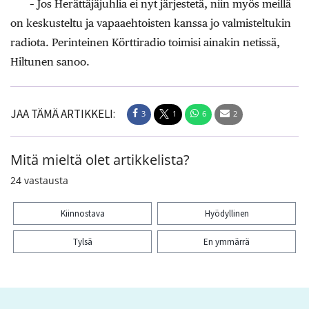
– Jos Herättäjäjuhlia ei nyt järjestetä, niin myös meillä
on keskusteltu ja vapaaehtoisten kanssa jo valmisteltukin
radiota. Perinteinen Körttiradio toimisi ainakin netissä,
Hiltunen sanoo.
JAA TÄMÄ ARTIKKELI:
3
1
6
2
Mitä mieltä olet artikkelista?
24
vastausta
Kiinnostava
Hyödyllinen
Tylsä
En ymmärrä
Kiitos palautteesta! Jaa artikkeli:
3
1
6
2