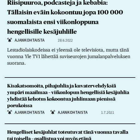
Riisipuuroa, podcasteja ja kebabia:
Tällaisin eväin kokoontuu jopa 100 000
suomalaista ensi viikonloppuna
hengellisille kesäjuhlille
AJANKOHTAISTA
28.6.2022
Lestadiolaiskodeissa ei yleensä ole televisiota, mutta tänä
vuonna Yle TV1 lähettää suviseurojen jumalanpalveluksen
suorana.
Kisakatsomoita, pihajuhlia ja kuvatervehdyksiä
ympäri maailmaa – viikonlopun hengellisiä kesäjuhlia
yhdistää kehotus kokoontua juhlimaan pienissä
porukoissa
AJANKOHTAISTA
AJANKOHTAISTA
1.7.2021
Hengelliset kesäjuhlat toteutuvat tänä vuonna tavalla
tai toisella – osallistua voi myös etänä