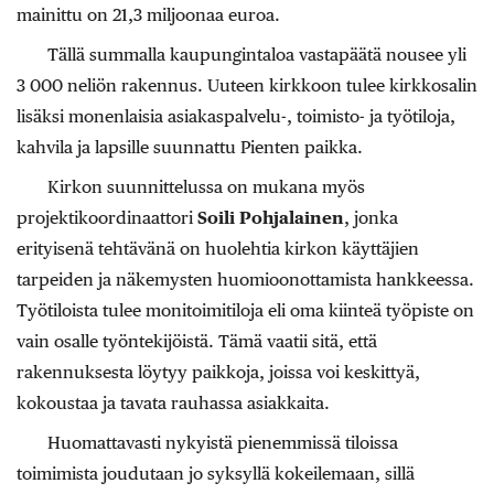
mainittu on 21,3 miljoonaa euroa.
Tällä summalla kaupungintaloa vastapäätä nousee yli
3 000 neliön rakennus. Uuteen kirkkoon tulee kirkkosalin
lisäksi monenlaisia asiakaspalvelu-, toimisto- ja työtiloja,
kahvila ja lapsille suunnattu Pienten paikka.
Kirkon suunnittelussa on mukana myös
projektikoordinaattori
Soili Pohjalainen
, jonka
erityisenä tehtävänä on huolehtia kirkon käyttäjien
tarpeiden ja näkemysten huomioonottamista hankkeessa.
Työtiloista tulee monitoimitiloja eli oma kiinteä työpiste on
vain osalle työntekijöistä. Tämä vaatii sitä, että
rakennuksesta löytyy paikkoja, joissa voi keskittyä,
kokoustaa ja tavata rauhassa asiakkaita.
Huomattavasti nykyistä pienemmissä tiloissa
toimimista joudutaan jo syksyllä kokeilemaan, sillä