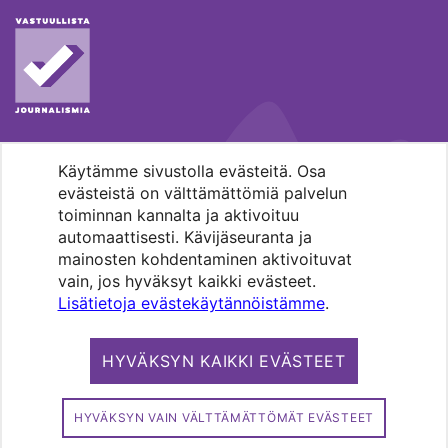
Käytämme sivustolla evästeitä. Osa
MENOHAKU
evästeistä on välttämättömiä palvelun
toiminnan kannalta ja aktivoituu
automaattisesti. Kävijäseuranta ja
mainosten kohdentaminen aktivoituvat
vain, jos hyväksyt kaikki evästeet.
Lisätietoja evästekäytännöistämme
.
Pääkaupunkiseudun evankelis-
luterilaisten seurakuntien media.
HYVÄKSYN KAIKKI EVÄSTEET
Copyright 2026. Kirkko ja kaupunki. All
rights reserved.
HYVÄKSYN VAIN VÄLTTÄMÄTTÖMÄT EVÄSTEET