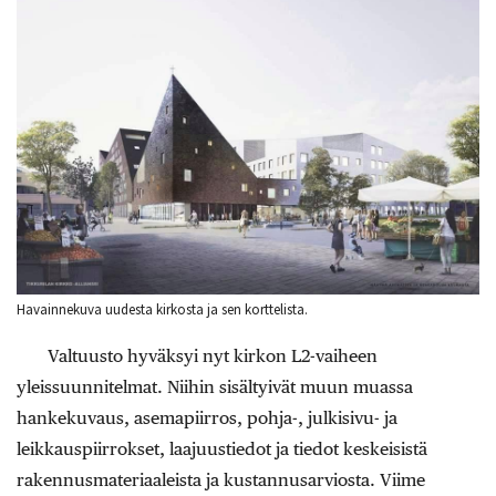
Havainnekuva uudesta kirkosta ja sen korttelista.
Valtuusto hyväksyi nyt kirkon L2-vaiheen
yleissuunnitelmat. Niihin sisältyivät muun muassa
hankekuvaus, asemapiirros, pohja-, julkisivu- ja
leikkauspiirrokset, laajuustiedot ja tiedot keskeisistä
rakennusmateriaaleista ja kustannusarviosta. Viime