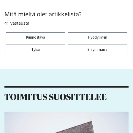
Mitä mieltä olet artikkelista?
41
vastausta
Kiinnostava
Hyödyllinen
Tylsä
En ymmärrä
Kiitos palautteesta! Jaa artikkeli:
4
2
1
TOIMITUS SUOSITTELEE