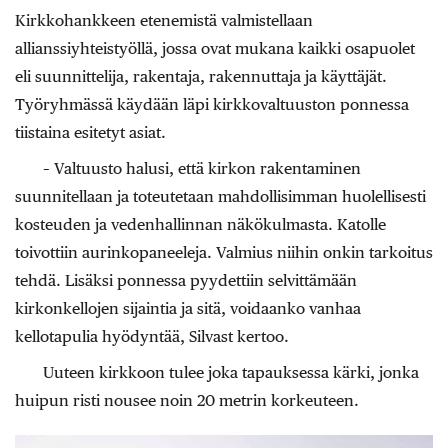
Kirkkohankkeen etenemistä valmistellaan
allianssiyhteistyöllä, jossa ovat mukana kaikki osapuolet
eli suunnittelija, rakentaja, rakennuttaja ja käyttäjät.
Työryhmässä käydään läpi kirkkovaltuuston ponnessa
tiistaina esitetyt asiat.
– Valtuusto halusi, että kirkon rakentaminen
suunnitellaan ja toteutetaan mahdollisimman huolellisesti
kosteuden ja vedenhallinnan näkökulmasta. Katolle
toivottiin aurinkopaneeleja. Valmius niihin onkin tarkoitus
tehdä. Lisäksi ponnessa pyydettiin selvittämään
kirkonkellojen sijaintia ja sitä, voidaanko vanhaa
kellotapulia hyödyntää, Silvast kertoo.
Uuteen kirkkoon tulee joka tapauksessa kärki, jonka
huipun risti nousee noin 20 metrin korkeuteen.