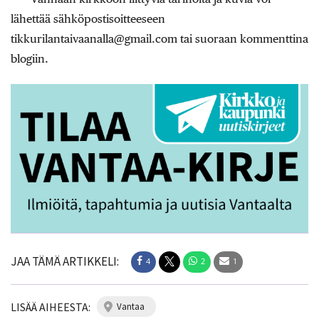
lähettää sähköpostisoitteeseen
tikkurilantaivaanalla@gmail.com tai suoraan kommenttina
blogiin.
JAA TÄMÄ ARTIKKELI:
4
2
1
LISÄÄ AIHEESTA:
vantaa