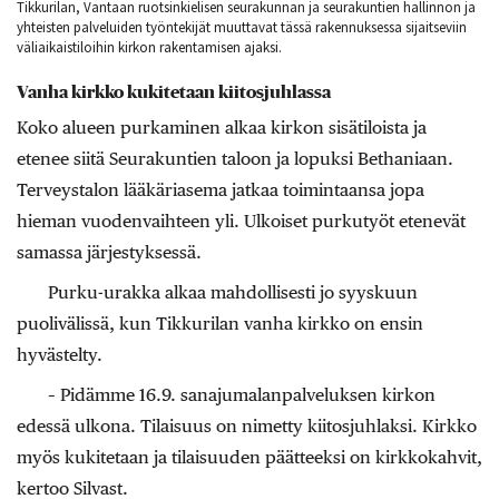
Tikkurilan, Vantaan ruotsinkielisen seurakunnan ja seurakuntien hallinnon ja
yhteisten palveluiden työntekijät muuttavat tässä rakennuksessa sijaitseviin
väliaikaistiloihin kirkon rakentamisen ajaksi.
Vanha kirkko kukitetaan kiitosjuhlassa
Koko alueen purkaminen alkaa kirkon sisätiloista ja
etenee siitä Seurakuntien taloon ja lopuksi Bethaniaan.
Terveystalon lääkäriasema jatkaa toimintaansa jopa
hieman vuodenvaihteen yli. Ulkoiset purkutyöt etenevät
samassa järjestyksessä.
Purku-urakka alkaa mahdollisesti jo syyskuun
puolivälissä, kun Tikkurilan vanha kirkko on ensin
hyvästelty.
– Pidämme 16.9. sanajumalanpalveluksen kirkon
edessä ulkona. Tilaisuus on nimetty kiitosjuhlaksi. Kirkko
myös kukitetaan ja tilaisuuden päätteeksi on kirkkokahvit,
kertoo Silvast.