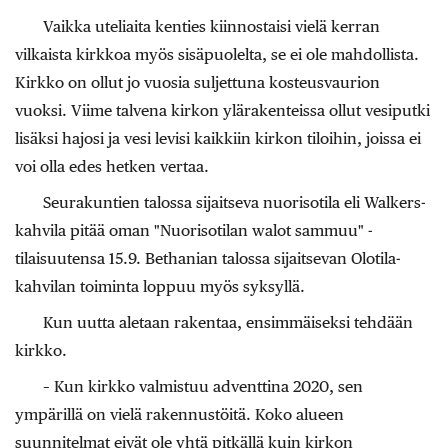
Vaikka uteliaita kenties kiinnostaisi vielä kerran
vilkaista kirkkoa myös sisäpuolelta, se ei ole mahdollista.
Kirkko on ollut jo vuosia suljettuna kosteusvaurion
vuoksi. Viime talvena kirkon ylärakenteissa ollut vesiputki
lisäksi hajosi ja vesi levisi kaikkiin kirkon tiloihin, joissa ei
voi olla edes hetken vertaa.
Seurakuntien talossa sijaitseva nuorisotila eli Walkers-
kahvila pitää oman "Nuorisotilan walot sammuu" -
tilaisuutensa 15.9. Bethanian talossa sijaitsevan Olotila-
kahvilan toiminta loppuu myös syksyllä.
Kun uutta aletaan rakentaa, ensimmäiseksi tehdään
kirkko.
– Kun kirkko valmistuu adventtina 2020, sen
ympärillä on vielä rakennustöitä. Koko alueen
suunnitelmat eivät ole yhtä pitkällä kuin kirkon