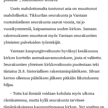
Usein mahdottomalta tuntunut asia on muuttunut
mahdolliseksi. Tikkurilan seurakunta ja Vantaan
ruotsinkielinen seurakunta saavat vuosia, tai jo
vuosikymmeniä, kaipaamansa uuden kirkon. Samaan
rakennukseen muuttavat myös Vantaan seurakuntien
yhteisten palveluiden työntekijät.
Vantaan kaupunginvaltuusto hyväksyi kesäkuussa
kirkon korttelin asemakaavamuutoksen, josta ei valitettu.
Seurakuntien yhteinen kirkkovaltuusto puolestaan teki
tiistaina 21.8. historiallisen rakentamispäätöksen. Silvast
kertoo olleensa päätöksen jälkeen pitkään liikutuksesta
hiljaa.
– Totta kai ihmisiä voidaan kohdata myös ulkona
räntäsateessa, mutta kyllä seurakunta tarvitsee
tämänkokoisessa kaupunginosassa kirkon. Nyt unelma on