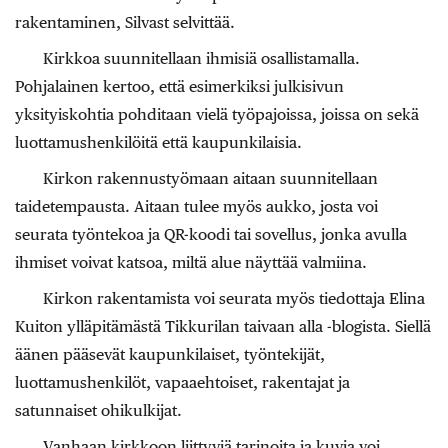
rakentaminen, Silvast selvittää.
Kirkkoa suunnitellaan ihmisiä osallistamalla.
Pohjalainen kertoo, että esimerkiksi julkisivun
yksityiskohtia pohditaan vielä työpajoissa, joissa on sekä
luottamushenkilöitä että kaupunkilaisia.
Kirkon rakennustyömaan aitaan suunnitellaan
taidetempausta. Aitaan tulee myös aukko, josta voi
seurata työntekoa ja QR-koodi tai sovellus, jonka avulla
ihmiset voivat katsoa, miltä alue näyttää valmiina.
Kirkon rakentamista voi seurata myös tiedottaja Elina
Kuiton ylläpitämästä Tikkurilan taivaan alla -blogista. Siellä
äänen pääsevät kaupunkilaiset, työntekijät,
luottamushenkilöt, vapaaehtoiset, rakentajat ja
satunnaiset ohikulkijat.
Vanhaan kirkkoon liittyviä tarinoita ja kuvia voi