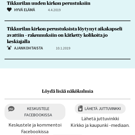
Tikkurilan uuden kirkon perustuksiin
HYVÄ ELÄMÄ
4.4.2019
Tikkurilan kirkon perustuksista löytynyt aikakapseli
avattiin – rakennuksiin on kätketty kolikoita jo
keskiajalla
AJANKOHTAISTA
10.1.2019
Löydä lisää näkökulmia
KESKUSTELE
LÄHETÄ JUTTUVINKKI
FACEBOOKISSA
Lähetä juttuvinkki
Keskustele ja kommentoi
Kirkko ja kaupunki -mediaan.
Facebookissa