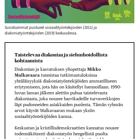
Suosituimmat puolueet sosiaalityöntekijöiden (2011) ja
diakoniatyöntekijöiden (2019) keskuudessa.
Taistelevaa diakoniaa ja sielunhoidollista
kohtaamista
Diakonian ja kasvatuksen yliopettaja
Mikko
Malkavaara
tunnistaa tutkimustuloksissa
yhtäläisyyksiä diakoniatyöntekijöiden ammatilliseen
eriytymiseen, jota hän on käsitellyt luennoillaan. 1990-
luvun laman jälkeen alettiin puhua taistelevasta
diakoniasta, joka nousee barrikadeille turvaverkkojen
läpi pudonneiden asiakkaiden puolesta. Tämän ryhmän
arvot käyvät Malkavaaran mukaan yksiin
sosiaalityöntekijöiden kanssa.
Keskustan ja kristillisdemokraattien kannatus nousee
todennäköisesti diakoniatyön hengellistä puolta