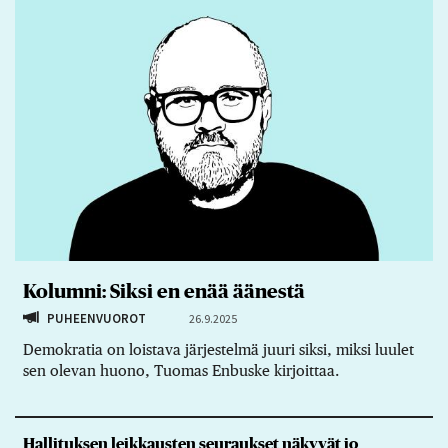
Kolumni: Siksi en enää äänestä
PUHEENVUOROT
26.9.2025
Demokratia on loistava järjestelmä juuri siksi, miksi luulet
sen olevan huono, Tuomas Enbuske kirjoittaa.
Hallituksen leikkausten seuraukset näkyvät jo