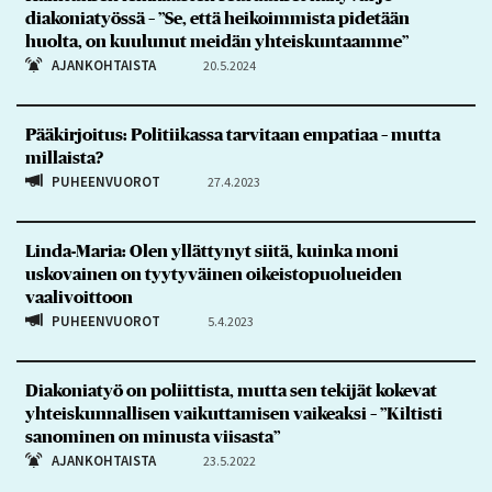
diakoniatyössä – ”Se, että heikoimmista pidetään
huolta, on kuulunut meidän yhteiskuntaamme”
AJANKOHTAISTA
20.5.2024
Pääkirjoitus: Politiikassa tarvitaan empatiaa – mutta
millaista?
PUHEENVUOROT
27.4.2023
Linda-Maria: Olen yllättynyt siitä, kuinka moni
uskovainen on tyytyväinen oikeistopuolueiden
vaalivoittoon
PUHEENVUOROT
5.4.2023
Diakoniatyö on poliittista, mutta sen tekijät kokevat
yhteiskunnallisen vaikuttamisen vaikeaksi – ”Kiltisti
sanominen on minusta viisasta”
AJANKOHTAISTA
23.5.2022