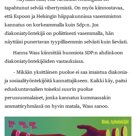
tapahtunut selvää vihertymistä. On myös kiinnostavaa,
että Espoon ja Helsingin hiippakunnissa vasemmiston
kannatus on korkeammalla kuin Sdp:n. Jos
diakoniatyöntekijä on poliittisesti vasemmalla, hän
näyttäisi punertavan tyypillisemmin selvästi kuin lievästi.
Hanna Wass kiinnittää huomiota SDP:n ahdinkoon
diakoniatyöntekijöiden vastauksissa.
– Mikään yksittäinen puolue ei saa imaistua diakonia-
ja sosiaalityöntekijöitä kannattajikseen. Kaikki käy, paitsi
eduskuntavaalien toiseksi suurin puolue
perussuomalaiset, jonka kannatus kummassakin
ammattiryhmässä on hyvin matala, Wass sanoo.