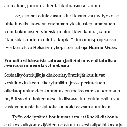
ammattiin, juuriin ja henkilökohtaisiin arvoihin.
– Se, siintääkö tulevaisuus kirkkaana vai täyttyykö se
uhkakuvilla, koetaan enemmän yksittäisten ammattien
kuin kokonaisten yhteiskuntaluokkien kautta, sanoo
”Kansalaisuuden kuilut ja kuplat” -tutkimusprojektissa
työskentelevä Helsingin yliopiston tutkija
Hanna Wass
.
Empatia vähäosaisia kohtaan ja tietoisuus epäkohdista
erottavat muusta keskiluokasta
Sosiaalityöntekijät ja diakoniatyöntekijät kuuluvat
keskiluokkaiseen viiteryhmään, jossa perinteisten
oikeistopuolueiden kannatus on melko vahvaa. Ammatin
myötä saadut kokemukset kallistavat kuitenkin poliittista
vaakaa muusta keskiluokasta poikkeavaan suuntaan.
Työn edellyttämä koulutustausta lisää sekä diakonia-
että sosiaalityöntekijöiden tietoisuutta sosiaalipolitiikasta ja