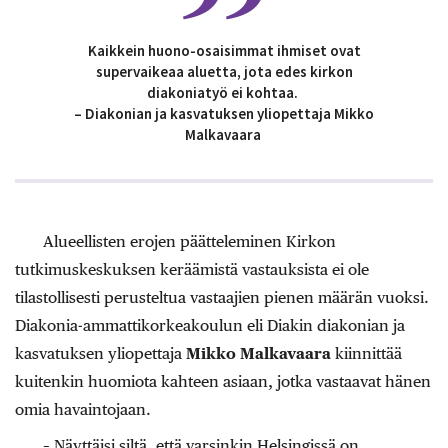
Kaikkein huono-osaisimmat ihmiset ovat
supervaikeaa aluetta, jota edes kirkon
diakoniatyö ei kohtaa.
– Diakonian ja kasvatuksen yliopettaja Mikko
Malkavaara
Alueellisten erojen päätteleminen Kirkon
tutkimuskeskuksen keräämistä vastauksista ei ole
tilastollisesti perusteltua vastaajien pienen määrän vuoksi.
Diakonia-ammattikorkeakoulun eli Diakin diakonian ja
kasvatuksen yliopettaja
Mikko Malkavaara
kiinnittää
kuitenkin huomiota kahteen asiaan, jotka vastaavat hänen
omia havaintojaan.
– Näyttäisi siltä, että varsinkin Helsingissä on