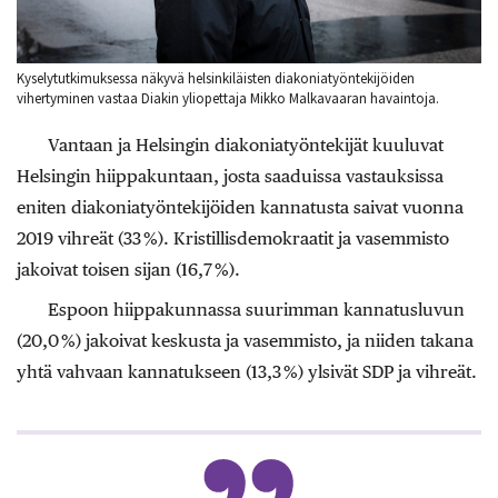
Kyselytutkimuksessa näkyvä helsinkiläisten diakoniatyöntekijöiden
vihertyminen vastaa Diakin yliopettaja Mikko Malkavaaran havaintoja.
Vantaan ja Helsingin diakoniatyöntekijät kuuluvat
Helsingin hiippakuntaan, josta saaduissa vastauksissa
eniten diakoniatyöntekijöiden kannatusta saivat vuonna
2019 vihreät (33 %). Kristillisdemokraatit ja vasemmisto
jakoivat toisen sijan (16,7 %).
Espoon hiippakunnassa suurimman kannatusluvun
(20,0 %) jakoivat keskusta ja vasemmisto, ja niiden takana
yhtä vahvaan kannatukseen (13,3 %) ylsivät SDP ja vihreät.