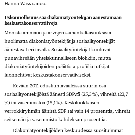
Hanna Wass sanoo.
Uskonnollisuus saa diakoniatyöntekijän äänestämään
keskustakonservatiiveja
Monista ammatin ja arvojen samankaltaisuuksista
huolimatta diakoniatyöntekijät ja sosiaalityöntekijät
äänestävät eri tavalla. Sosiaalityöntekijät kuuluvat
punavihreään yhteiskunnalliseen blokkiin, mutta
diakoniatyöntekijöiden poliittista profiilia tutkijat
luonnehtivat keskustakonservatiiviseksi.
Kevään 2011 eduskuntavaaleissa suurin osa
sosiaalityöntekijöistä äänesti SDP:tä (25,3 %), vihreitä (22,7
%) tai vasemmistoa (18,1 %). Keskiluokkaisen
verrokkiryhmän äänistä SDP sai vain 14 prosenttia, vihreät
seitsemän ja vasemmisto kahdeksan prosenttia.
Diakoniatyöntekijöiden keskuudessa suosituimmat