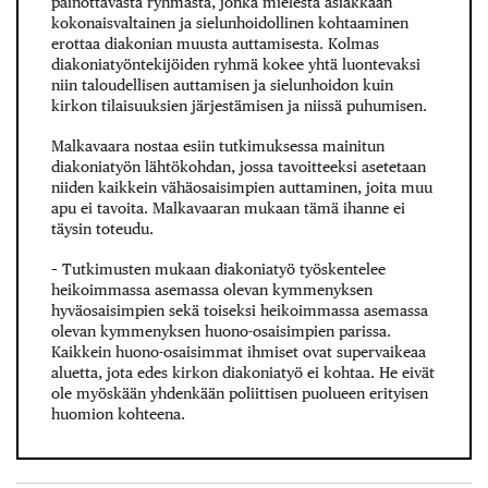
painottavasta ryhmästä, jonka mielestä asiakkaan
kokonaisvaltainen ja sielunhoidollinen kohtaaminen
erottaa diakonian muusta auttamisesta. Kolmas
diakoniatyöntekijöiden ryhmä kokee yhtä luontevaksi
niin taloudellisen auttamisen ja sielunhoidon kuin
kirkon tilaisuuksien järjestämisen ja niissä puhumisen.
Malkavaara nostaa esiin tutkimuksessa mainitun
diakoniatyön lähtökohdan, jossa tavoitteeksi asetetaan
niiden kaikkein vähäosaisimpien auttaminen, joita muu
apu ei tavoita. Malkavaaran mukaan tämä ihanne ei
täysin toteudu.
– Tutkimusten mukaan diakoniatyö työskentelee
heikoimmassa asemassa olevan kymmenyksen
hyväosaisimpien sekä toiseksi heikoimmassa asemassa
olevan kymmenyksen huono-osaisimpien parissa.
Kaikkein huono-osaisimmat ihmiset ovat supervaikeaa
aluetta, jota edes kirkon diakoniatyö ei kohtaa. He eivät
ole myöskään yhdenkään poliittisen puolueen erityisen
huomion kohteena.