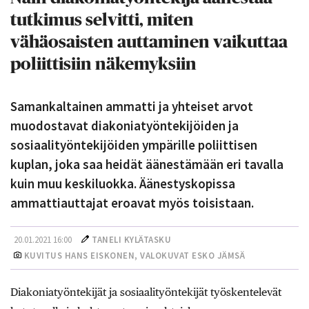
tutkimus selvitti, miten
vähäosaisten auttaminen vaikuttaa
poliittisiin näkemyksiin
Samankaltainen ammatti ja yhteiset arvot
muodostavat diakoniatyöntekijöiden ja
sosiaalityöntekijöiden ympärille poliittisen
kuplan, joka saa heidät äänestämään eri tavalla
kuin muu keskiluokka. Äänestyskopissa
ammattiauttajat eroavat myös toisistaan.
20.01.2021 16:00
TANELI KYLÄTASKU
KUVITUS HANS EISKONEN, VALOKUVAT ESKO JÄMSÄ
Diakoniatyöntekijät ja sosiaalityöntekijät työskentelevät