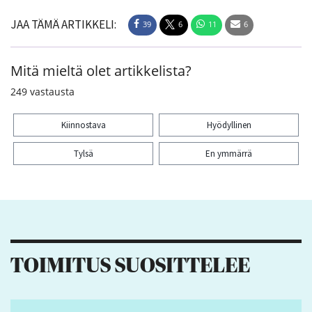
JAA TÄMÄ ARTIKKELI:
39
6
11
6
Mitä mieltä olet artikkelista?
249
vastausta
Kiinnostava
Hyödyllinen
Tylsä
En ymmärrä
Kiitos palautteesta! Jaa artikkeli:
39
6
11
6
TOIMITUS SUOSITTELEE