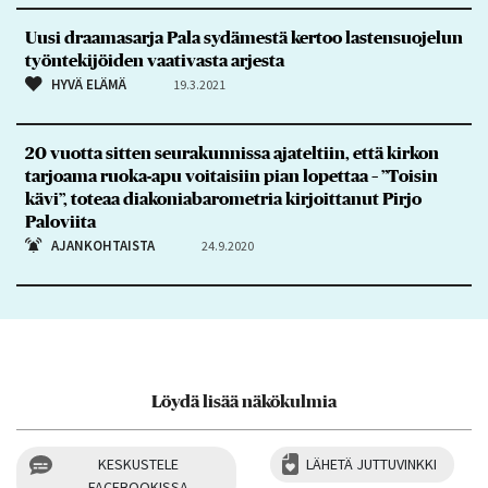
Uusi draamasarja Pala sydämestä kertoo lastensuojelun
työntekijöiden vaativasta arjesta
HYVÄ ELÄMÄ
19.3.2021
20 vuotta sitten seurakunnissa ajateltiin, että kirkon
tarjoama ruoka-apu voitaisiin pian lopettaa – ”Toisin
kävi”, toteaa diakoniabarometria kirjoittanut Pirjo
Paloviita
AJANKOHTAISTA
24.9.2020
Löydä lisää näkökulmia
KESKUSTELE
LÄHETÄ JUTTUVINKKI
FACEBOOKISSA