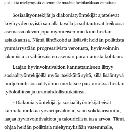
poliittisia mieltymyksiä vasemmalle muuhun keskiluokkaan verrattuna.
Sosiaalityöntekijät ja diakoniatyöntekijät ajattelevat
köyhyyden syistä samalla tavalla ja suhtautuvat heikossa
asemassa oleviin jopa myönteisemmin kuin heidän
asiakkaansa. Nämä lähtökohdat lisäävät heidän poliittista
ymmärrystään progressiivista verotusta, hyvinvoinnin
jakamista ja vähäosaisten aseman parantamista kohtaan.
Laajan hyvinvointivaltion kannattamiseen liittyy
sosiaalityöntekijöillä myös itsekkäitä syitä, sillä lisääntyvä
budjetointi sosiaalityöhön merkitsee parannuksia heidän
työoloihinsa ja uramahdollisuuksiinsa.
– Diakoniatyöntekijät ja sosiaalityöntekijät eivät
kannata niukkaa yövartijavaltiota, vaan solidaarisuutta,
laajaa hyvinvointivaltiota ja taloudellista tasa-arvoa. Tämä
ohjaa heidän poliittisia mieltymyksiään vasemmalle,