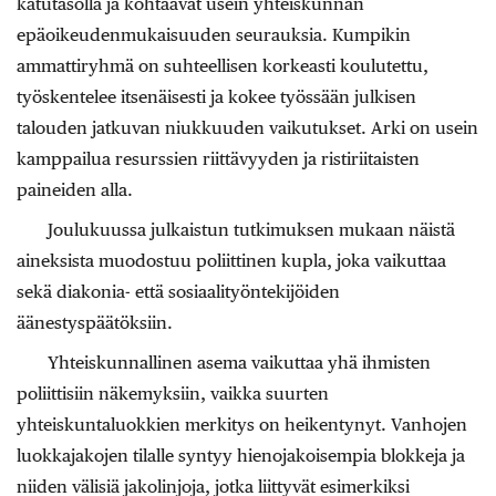
katutasolla ja kohtaavat usein yhteiskunnan
epäoikeudenmukaisuuden seurauksia. Kumpikin
ammattiryhmä on suhteellisen korkeasti koulutettu,
työskentelee itsenäisesti ja kokee työssään julkisen
talouden jatkuvan niukkuuden vaikutukset. Arki on usein
kamppailua resurssien riittävyyden ja ristiriitaisten
paineiden alla.
Joulukuussa julkaistun tutkimuksen mukaan näistä
aineksista muodostuu poliittinen kupla, joka vaikuttaa
sekä diakonia- että sosiaalityöntekijöiden
äänestyspäätöksiin.
Yhteiskunnallinen asema vaikuttaa yhä ihmisten
poliittisiin näkemyksiin, vaikka suurten
yhteiskuntaluokkien merkitys on heikentynyt. Vanhojen
luokkajakojen tilalle syntyy hienojakoisempia blokkeja ja
niiden välisiä jakolinjoja, jotka liittyvät esimerkiksi