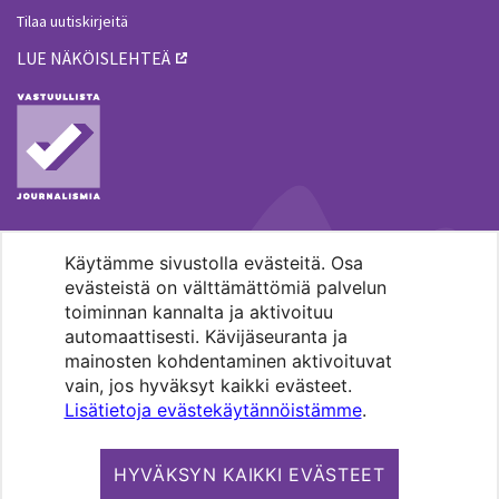
Tilaa uutiskirjeitä
LUE NÄKÖISLEHTEÄ
Käytämme sivustolla evästeitä. Osa
MENOHAKU
evästeistä on välttämättömiä palvelun
toiminnan kannalta ja aktivoituu
automaattisesti. Kävijäseuranta ja
mainosten kohdentaminen aktivoituvat
vain, jos hyväksyt kaikki evästeet.
Lisätietoja evästekäytännöistämme
.
Pääkaupunkiseudun evankelis-
luterilaisten seurakuntien media.
HYVÄKSYN KAIKKI EVÄSTEET