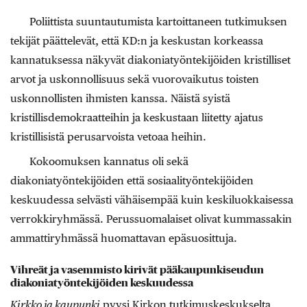
Poliittista suuntautumista kartoittaneen tutkimuksen
tekijät päättelevät, että KD:n ja keskustan korkeassa
kannatuksessa näkyvät diakoniatyöntekijöiden kristilliset
arvot ja uskonnollisuus sekä vuorovaikutus toisten
uskonnollisten ihmisten kanssa. Näistä syistä
kristillisdemokraatteihin ja keskustaan liitetty ajatus
kristillisistä perusarvoista vetoaa heihin.
Kokoomuksen kannatus oli sekä
diakoniatyöntekijöiden että sosiaalityöntekijöiden
keskuudessa selvästi vähäisempää kuin keskiluokkaisessa
verrokkiryhmässä. Perussuomalaiset olivat kummassakin
ammattiryhmässä huomattavan epäsuosittuja.
Vihreät ja vasemmisto kirivät pääkaupunkiseudun
diakoniatyöntekijöiden keskuudessa
Kirkko ja kaupunki
pyysi Kirkon tutkimuskeskukselta