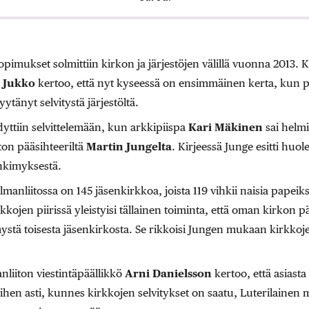
imukset solmittiin kirkon ja järjestöjen välillä vuonna 2013. 
o Jukko
kertoo, että nyt kyseessä on ensimmäinen kerta, kun 
änyt selvitystä järjestöltä.
yttiin selvittelemään, kun arkkipiispa
Kari Mäkinen
sai helmi
ton pääsihteeriltä
Martin Jungelta
. Kirjeessä Junge esitti huo
hkimyksestä.
ilmanliitossa on 145 jäsenkirkkoa, joista 119 vihkii naisia papei
irkkojen piirissä yleistyisi tällainen toiminta, että oman kirkon pä
stä toisesta jäsenkirkosta. Se rikkoisi Jungen mukaan kirkkoje
nliiton viestintäpäällikkö
Arni Danielsson
kertoo, että asiasta
ihen asti, kunnes kirkkojen selvitykset on saatu, Luterilainen m