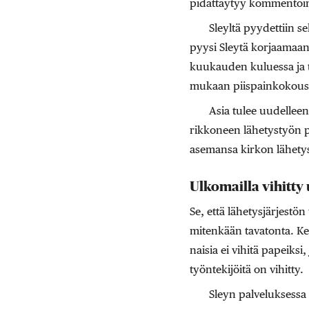
pidättäytyy kommentoi
Sleyltä pyydettiin s
pyysi Sleytä korjaamaan
kuukauden kuluessa ja 
mukaan piispainkokous e
Asia tulee uudelleen
rikkoneen lähetystyön pe
asemansa kirkon lähetys
Ulkomailla vihitty
Se, että lähetysjärjest
mitenkään tavatonta. Ken
naisia ei vihitä papeiksi
työntekijöitä on vihitty.
Sleyn palveluksessa 