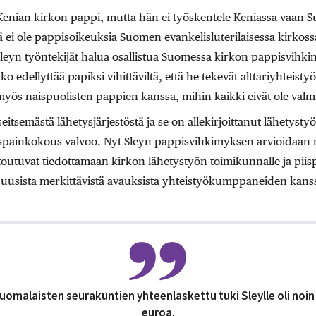
s Kenian kirkon pappi, mutta hän ei työskentele Keniassa vaan 
ä ei ole pappisoikeuksia Suomen evankelisluterilaisessa kirkos
t Sleyn työntekijät halua osallistua Suomessa kirkon pappisvihkim
o edellyttää papiksi vihittäviltä, että he tekevät alttariyhteistyöt
yös naispuolisten pappien kanssa, mihin kaikki eivät ole valmi
seitsemästä lähetysjärjestöstä ja se on allekirjoittanut lähety
ispainkokous valvoo. Nyt Sleyn pappisvihkimyksen arvioidaa
sitoutuvat tiedottamaan kirkon lähetystyön toimikunnalle ja pi
 uusista merkittävistä avauksista yhteistyökumppaneiden kans
uomalaisten seurakuntien yhteenlaskettu tuki Sleylle oli noin
euroa.