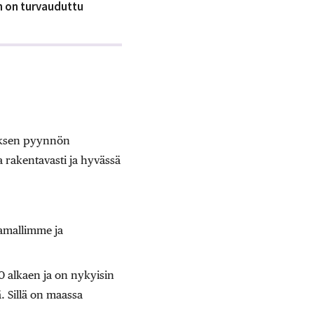
n
on turvauduttu
uksen pyynnön
 rakentavasti ja hyvässä
amallimme ja
0 alkaen ja on nykyisin
. Sillä on maassa