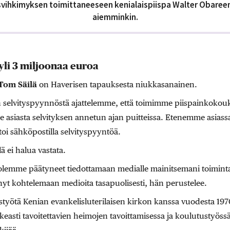
isvihkimyksen toimittaneeseen kenialaispiispa
Walter Obaree
aiemminkin.
yli 3 miljoonaa euroa
Tom Säilä
on Haverisen tapauksesta niukkasanainen.
n selvityspyynnöstä ajattelemme, että toimimme piispainkoko
 asiasta selvityksen annetun ajan puitteissa. Etenemme asiassa
i sähköpostilla selvityspyyntöä.
ä ei halua vastata.
olemme päätyneet tiedottamaan medialle mainitsemani toimint
t kohtelemaan medioita tasapuolisesti, hän perustelee.
styötä Kenian evankelisluterilaisen kirkon kanssa vuodesta 197
asti tavoitettavien heimojen tavoittamisessa ja koulutustyössä