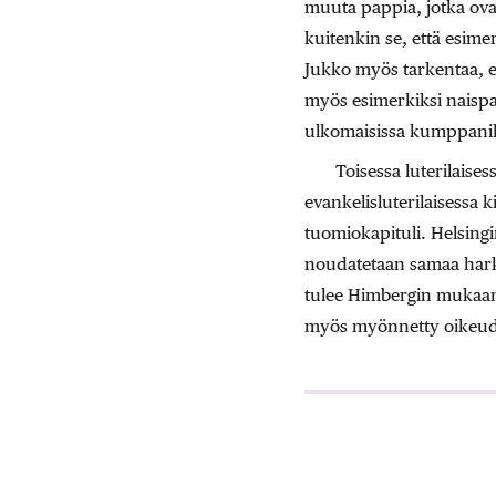
muuta pappia, jotka ov
kuitenkin se, että esime
Jukko myös tarkentaa, et
myös esimerkiksi naisp
ulkomaisissa kumppanik
Toisessa luterilais
evankelisluterilaisessa k
tuomiokapituli. Helsing
noudatetaan samaa harki
tulee Himbergin mukaan h
myös myönnetty oikeud