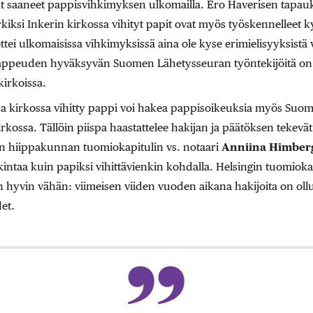
at saaneet pappisvihkimyksen ulkomailla. Ero Haverisen tap
rkiksi Inkerin kirkossa vihityt papit ovat myös työskennelleet k
tei ulkomaisissa vihkimyksissä aina ole kyse erimielisyyksistä 
appeuden hyväksyvän Suomen Lähetysseuran työntekijöitä on v
irkoissa.
essa kirkossa vihitty pappi voi hakea pappisoikeuksia myös Suo
irkossa. Tällöin piispa haastattelee hakijan ja päätöksen tekevät
in hiippakunnan tuomiokapitulin vs. notaari
Anniina Himber
ntaa kuin papiksi vihittävienkin kohdalla. Helsingin tuomioka
yvin vähän: viimeisen viiden vuoden aikana hakijoita on ollut 
et.