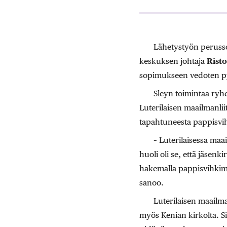
Lähetystyön perussop
keskuksen johtaja
Rist
sopimukseen vedoten pyyt
Sleyn toimintaa ryhd
Luterilaisen maailmanlii
tapahtuneesta pappisvi
– Luterilaisessa maa
huoli oli se, että jäsenk
hakemalla pappisvihkimy
sanoo.
Luterilaisen maailma
myös Kenian kirkolta. Si