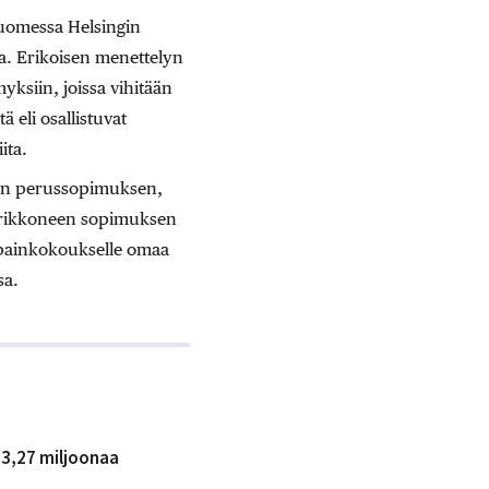
Suomessa Helsingin
sa. Erikoisen menettelyn
yksiin, joissa vihitään
ä eli osallistuvat
ita.
styön perussopimuksen,
n rikkoneen sopimuksen
ispainkokoukselle omaa
sa.
 3,27 miljoonaa