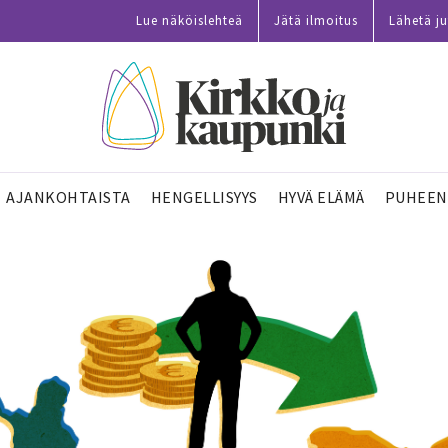
Lue näköislehteä
Jätä ilmoitus
Lähetä ju
AJANKOHTAISTA
HENGELLISYYS
HYVÄ ELÄMÄ
PUHEEN