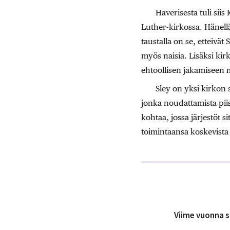
Haverisesta tuli sii
Luther-kirkossa. Hänell
taustalla on se, etteivä
myös naisia. Lisäksi kirkk
ehtoollisen jakamiseen m
Sley on yksi kirkon 
jonka noudattamista pi
kohtaa, jossa järjestöt 
toimintaansa koskevista
Viime vuonna s