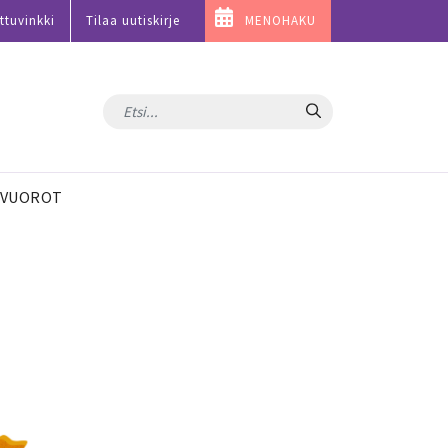
ttuvinkki
Tilaa uutiskirje
MENOHAKU
Hae
VUOROT