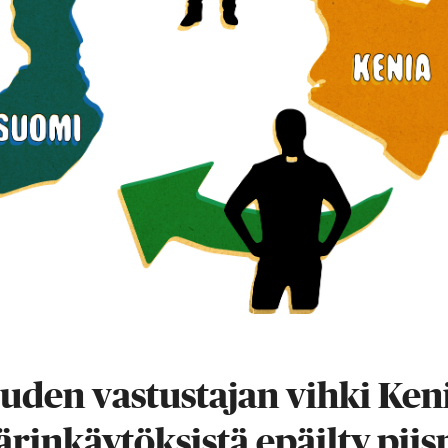
uden vastustajan vihki Ken
ärinkäytöksistä epäilty piis