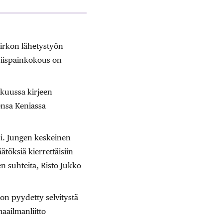
Kirkon lähetystyön
piispainkokous on
kuussa kirjeen
lensa Keniassa
ksi. Jungen keskeinen
ätöksiä kierrettäisiin
n suhteita, Risto Jukko
 on pyydetty selvitystä
aailmanliitto