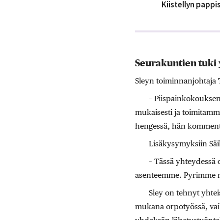
Kiistellyn papp
Seurakuntien tuki 
Sleyn toiminnanjohtaja
– Piispainkokoukse
mukaisesti ja toimitamme
hengessä, hän kommento
Lisäkysymyksiin Säil
– Tässä yhteydessä 
asenteemme. Pyrimme ny
Sley on tehnyt yhtei
mukana orpotyössä, vaike