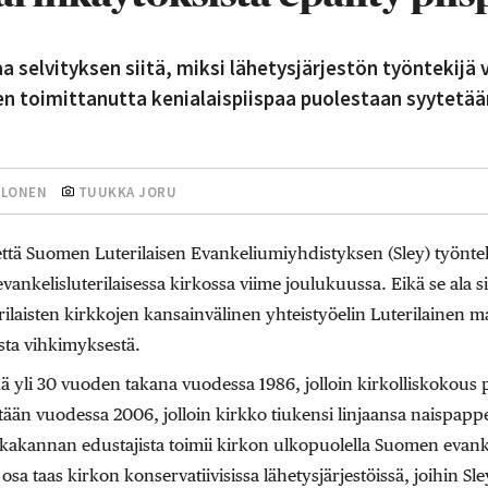
 selvityksen siitä, miksi lähetysjärjestön työntekijä vi
n toimittanutta kenialaispiispaa puolestaan syytetää
ALONEN
TUUKKA JORU
, että Suomen Luterilaisen Evankeliumiyhdistyksen (Sley) työnte
evankelisluterilaisessa kirkossa viime joulukuussa. Eikä se ala si
rilaisten kirkkojen kansainvälinen yhteistyöelin Luterilainen ma
osta vihkimyksestä.
 yli 30 vuoden takana vuodessa 1986, jolloin kirkolliskokous p
istään vuodessa 2006, jolloin kirkko tiukensi linjaansa naispapp
kakannan edustajista toimii kirkon ulkopuolella Suomen evankel
sa taas kirkon konservatiivisissa lähetysjärjestöissä, joihin Sl