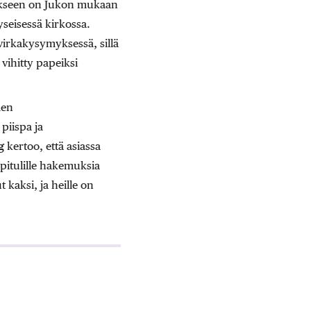
aukseen on Jukon mukaan
yseisessä kirkossa.
virkakysymyksessä, sillä
ihitty papeiksi
men
 piispa ja
g
kertoo, että asiassa
pitulille hakemuksia
kaksi, ja heille on