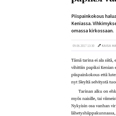
Piispainkokous haluaa
Keniassa. Vihkimykse
omassa kirkossaan.
09.06.2017 13:30
KAISA H
Tämä tarina ei ala siitä
vihittiin papiksi Kenian 
piispainkokous että lute
nyt Sleyltä selvitystä tu
Tarinan alku on ehkä
myös naisille, tai viime
Nykyisin osa vanhan vir
lähetyshiippakunnassa, o