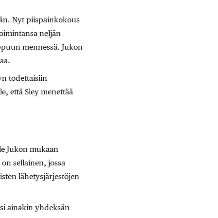
ävän. Nyt piispainkokous
oimintansa neljän
oppuun mennessä. Jukon
aa.
n todettaisiin
e, että Sley menettää
 ole Jukon mukaan
on sellainen, jossa
isten lähetysjärjestöjen
ksi ainakin yhdeksän