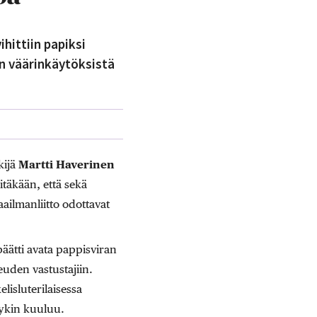
hittiin papiksi
n väärinkäytöksistä
kijä
Martti Haverinen
itäkään, että sekä
ailmanliitto odottavat
äätti avata pappisviran
euden vastustajiin.
isluterilaisessa
eykin kuuluu.