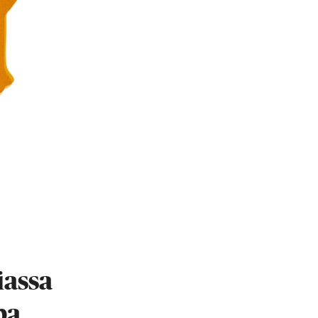
iassa
pa