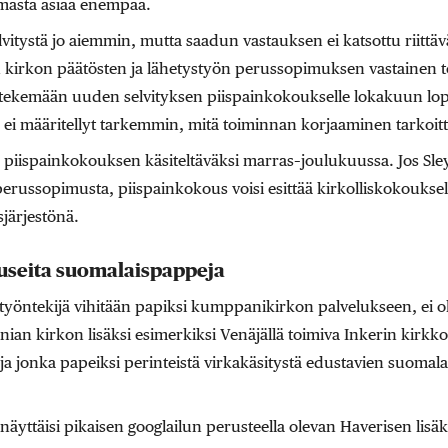
masta asiaa enempää.
elvitystä jo aiemmin, mutta saadun vastauksen ei katsottu riitt
 kirkon päätösten ja lähetystyön perussopimuksen vastainen t
tekemään uuden selvityksen piispainkokoukselle lokakuun l
i määritellyt tarkemmin, mitä toiminnan korjaaminen tarkoitt
 piispainkokouksen käsiteltäväksi marras–joulukuussa. Jos Sley
russopimusta, piispainkokous voisi esittää kirkolliskokouksell
järjestönä.
 useita suomalaispappeja
ön työntekijä vihitään papiksi kumppanikirkon palvelukseen, ei
ian kirkon lisäksi esimerkiksi Venäjällä toimiva Inkerin kirkko 
, ja jonka papeiksi perinteistä virkakäsitystä edustavien suomala
näyttäisi pikaisen googlailun perusteella olevan Haverisen lisä