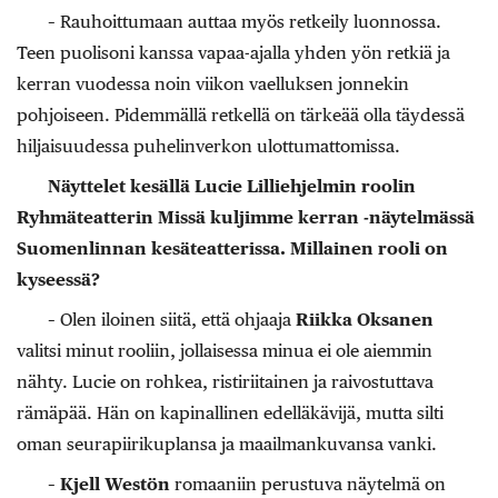
– Rauhoittumaan auttaa myös retkeily luonnossa.
Teen puolisoni kanssa vapaa-ajalla yhden yön retkiä ja
kerran vuodessa noin viikon vaelluksen jonnekin
pohjoiseen. Pidemmällä retkellä on tärkeää olla täydessä
hiljaisuudessa puhelinverkon ulottumattomissa.
Näyttelet kesällä Lucie Lilliehjelmin roolin
Ryhmäteatterin Missä kuljimme kerran -näytelmässä
Suomenlinnan kesäteatterissa. Millainen rooli on
kyseessä?
– Olen iloinen siitä, että ohjaaja
Riikka Oksanen
valitsi minut rooliin, jollaisessa minua ei ole aiemmin
nähty. Lucie on rohkea, ristiriitainen ja raivostuttava
rämäpää. Hän on kapinallinen edelläkävijä, mutta silti
oman seurapiirikuplansa ja maailmankuvansa vanki.
–
Kjell Westön
romaaniin perustuva näytelmä on