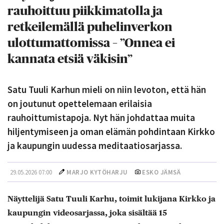
rauhoittuu piikkimatolla ja
retkeilemällä puhelinverkon
ulottumattomissa – ”Onnea ei
kannata etsiä väkisin”
Satu Tuuli Karhun mieli on niin levoton, että hän
on joutunut opettelemaan erilaisia
rauhoittumistapoja. Nyt hän johdattaa muita
hiljentymiseen ja oman elämän pohdintaan Kirkko
ja kaupungin uudessa meditaatiosarjassa.
29.05.2026 07:00
MARJO KYTÖHARJU
ESKO JÄMSÄ
Näyttelijä Satu Tuuli Karhu, toimit lukijana Kirkko ja
kaupungin videosarjassa, joka sisältää 15