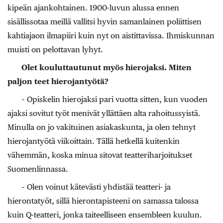
kipeän ajankohtainen. 1900-luvun alussa ennen
sisällissotaa meillä vallitsi hyvin samanlainen poliittisen
kahtiajaon ilmapiiri kuin nyt on aistittavissa. Ihmiskunnan
muisti on pelottavan lyhyt.
Olet kouluttautunut myös hierojaksi. Miten
paljon teet hierojantyötä?
– Opiskelin hierojaksi pari vuotta sitten, kun vuoden
ajaksi sovitut työt menivät yllättäen alta rahoitussyistä.
Minulla on jo vakituinen asiakaskunta, ja olen tehnyt
hierojantyötä viikoittain. Tällä hetkellä kuitenkin
vähemmän, koska minua sitovat teatteriharjoitukset
Suomenlinnassa.
– Olen voinut kätevästi yhdistää teatteri- ja
hierontatyöt, sillä hierontapisteeni on samassa talossa
kuin Q-teatteri, jonka taiteelliseen ensembleen kuulun.