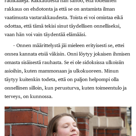
radikaaleja. Rakkaudesta hän sanoo, että todellinen
rakkaus on ehdotonta ja että se on antamista ilman
vaatimusta vastarakkaudesta. Toista ei voi omistaa eikä
odottaa, että tämä tekisi sinut täydellisen onnelliseksi,
vaan hän voi vain täydentää elämääsi.
– Onnen määrittelystä jäi mieleen erityisesti se, ettei
onnea kannata etsiä väkisin. Onni löytyy jokaisen ihmisen
omasta sisäisestä rauhasta. Se ei ole sidoksissa ulkoisiin
asioihin, kuten mammonaan ja ulkokuoreen. Minun
täytyy kuitenkin todeta, että on paljon helpompi olla
onnellinen silloin, kun perusturva, kuten toimeentulo ja
terveys, on kunnossa.