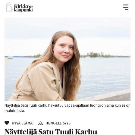
Avaa
Näyttelijä Satu Tuuli Karhu hakeutuu vapaa-ajallaan luontoon aina kun se on
mahdollista.
HYVÄ ELÄMÄ
HENGELLISYYS
Näyttelijä Satu Tuuli Karhu