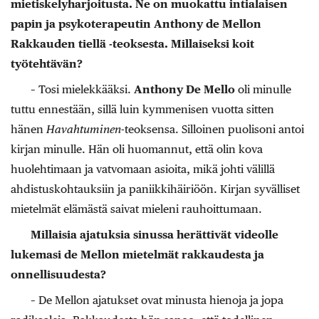
mietiskelyharjoitusta. Ne on muokattu intialaisen
papin ja psykoterapeutin Anthony de Mellon
Rakkauden tiellä -teoksesta. Millaiseksi koit
työtehtävän?
– Tosi mielekkääksi.
Anthony De Mello
oli minulle
tuttu ennestään, sillä luin kymmenisen vuotta sitten
hänen
Havahtuminen
-teoksensa. Silloinen puolisoni antoi
kirjan minulle. Hän oli huomannut, että olin kova
huolehtimaan ja vatvomaan asioita, mikä johti välillä
ahdistuskohtauksiin ja paniikkihäiriöön. Kirjan syvälliset
mietelmät elämästä saivat mieleni rauhoittumaan.
Millaisia ajatuksia sinussa herättivät videolle
lukemasi de Mellon mietelmät rakkaudesta ja
onnellisuudesta?
– De Mellon ajatukset ovat minusta hienoja ja jopa