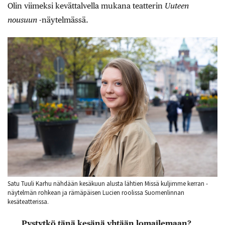
Olin viimeksi kevättalvella mukana teatterin
Uuteen
nousuun
-näytelmässä.
Satu Tuuli Karhu nähdään kesäkuun alusta lähtien Missä kuljimme kerran -
näytelmän rohkean ja rämäpäisen Lucien roolissa Suomenlinnan
kesäteatterissa.
Pystytkö tänä kesänä yhtään lomailemaan?