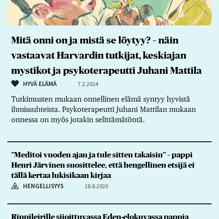
Mitä onni on ja mistä se löytyy? – näin
vastaavat Harvardin tutkijat, keskiajan
mystikot ja psykoterapeutti Juhani Mattila
HYVÄ ELÄMÄ
7.2.2024
Tutkimusten mukaan onnellinen elämä syntyy hyvistä
ihmissuhteista. Psykoterapeutti Juhani Mattilan mukaan
onnessa on myös jotakin selittämätöntä.
”Meditoi vuoden ajan ja tule sitten takaisin” – pappi
Henri Järvinen suosittelee, että hengellinen etsijä ei
tällä kertaa lukisikaan kirjaa
HENGELLISYYS
18.8.2020
Rippileirille sijoittuvassa Eden-elokuvassa pappia