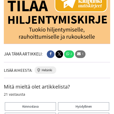
JAA TÄMÄ ARTIKKELI:
2
1
LISÄÄ AIHEESTA:
helsinki
Mitä mieltä olet artikkelista?
21
vastausta
Kiinnostava
Hyödyllinen