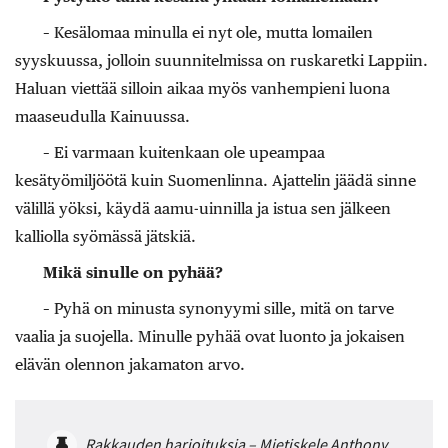
– Kesälomaa minulla ei nyt ole, mutta lomailen
syyskuussa, jolloin suunnitelmissa on ruskaretki Lappiin.
Haluan viettää silloin aikaa myös vanhempieni luona
maaseudulla Kainuussa.
– Ei varmaan kuitenkaan ole upeampaa
kesätyömiljöötä kuin Suomenlinna. Ajattelin jäädä sinne
välillä yöksi, käydä aamu-uinnilla ja istua sen jälkeen
kalliolla syömässä jätskiä.
Mikä sinulle on pyhää?
– Pyhä on minusta synonyymi sille, mitä on tarve
vaalia ja suojella. Minulle pyhää ovat luonto ja jokaisen
elävän olennon jakamaton arvo.
Rakkauden harjoituksia – Mietiskele Anthony