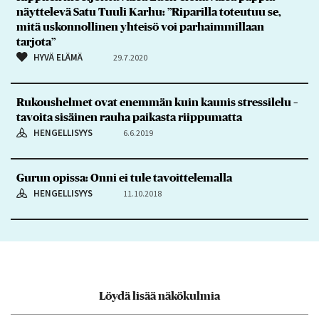
näyttelevä Satu Tuuli Karhu: ”Riparilla toteutuu se,
mitä uskonnollinen yhteisö voi parhaimmillaan
tarjota”
HYVÄ ELÄMÄ
29.7.2020
Rukoushelmet ovat enemmän kuin kaunis stressilelu –
tavoita sisäinen rauha paikasta riippumatta
HENGELLISYYS
6.6.2019
Gurun opissa: Onni ei tule tavoittelemalla
HENGELLISYYS
11.10.2018
Löydä lisää näkökulmia