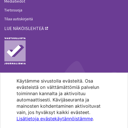
Mediatiedot
Tietosuoja
Tilaa uutiskirjeitä
LUE NÄKÖISLEHTEÄ
Käytämme sivustolla evästeitä. Osa
MENOHAKU
evästeistä on välttämättömiä palvelun
toiminnan kannalta ja aktivoituu
automaattisesti. Kävijäseuranta ja
mainosten kohdentaminen aktivoituvat
vain, jos hyväksyt kaikki evästeet.
Lisätietoja evästekäytännöistämme
.
Pääkaupunkiseudun evankelis-
luterilaisten seurakuntien media.