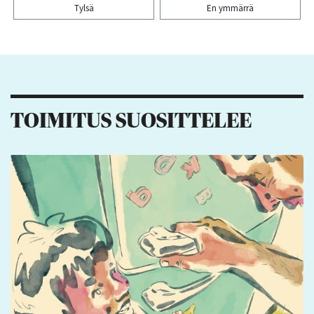
Tylsä
En ymmärrä
Kiitos palautteesta! Jaa artikkeli:
2
1
TOIMITUS SUOSITTELEE