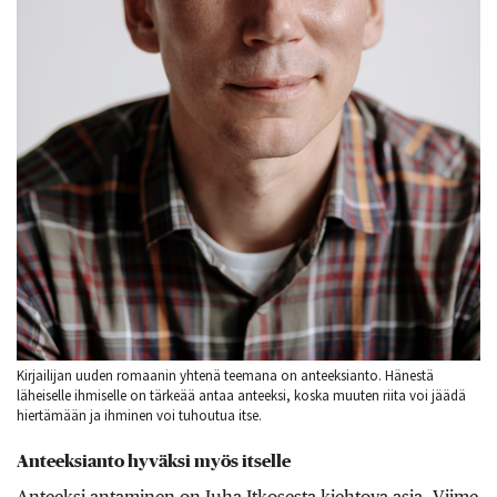
Kirjailijan uuden romaanin yhtenä teemana on anteeksianto. Hänestä
läheiselle ihmiselle on tärkeää antaa anteeksi, koska muuten riita voi jäädä
hiertämään ja ihminen voi tuhoutua itse.
Anteeksianto hyväksi myös itselle
Anteeksi antaminen on Juha Itkosesta kiehtova asia. Viime