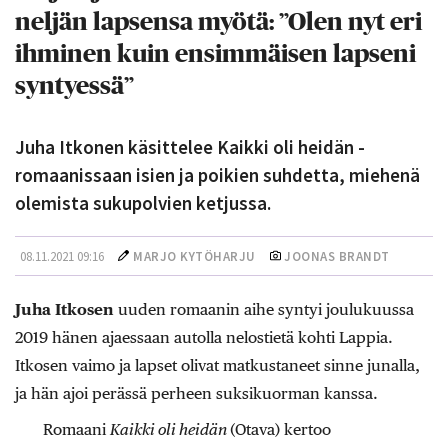
neljän lapsensa myötä: ”Olen nyt eri
ihminen kuin ensimmäisen lapseni
syntyessä”
Juha Itkonen käsittelee Kaikki oli heidän -
romaanissaan isien ja poikien suhdetta, miehenä
olemista sukupolvien ketjussa.
08.11.2021 09:16
MARJO KYTÖHARJU
JOONAS BRANDT
Juha Itkosen
uuden romaanin aihe syntyi joulukuussa
2019 hänen ajaessaan autolla nelostietä kohti Lappia.
Itkosen vaimo ja lapset olivat matkustaneet sinne junalla,
ja hän ajoi perässä perheen suksi­kuorman kanssa.
Romaani
Kaikki oli heidän
(Otava) kertoo