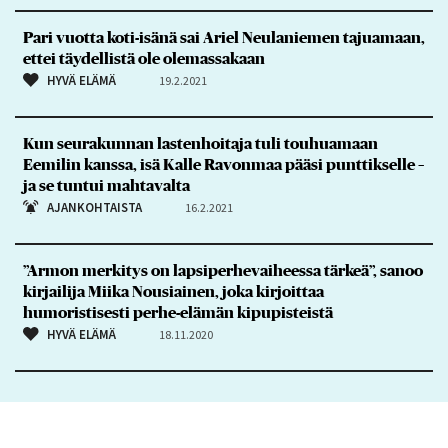
Pari vuotta koti-isänä sai Ariel Neulaniemen tajuamaan,
ettei täydellistä ole olemassakaan
HYVÄ ELÄMÄ
19.2.2021
Kun seurakunnan lastenhoitaja tuli touhuamaan
Eemilin kanssa, isä Kalle Ravonmaa pääsi punttikselle –
ja se tuntui mahtavalta
AJANKOHTAISTA
16.2.2021
”Armon merkitys on lapsiperhevaiheessa tärkeä”, sanoo
kirjailija Miika Nousiainen, joka kirjoittaa
humoristisesti perhe-elämän kipupisteistä
HYVÄ ELÄMÄ
18.11.2020