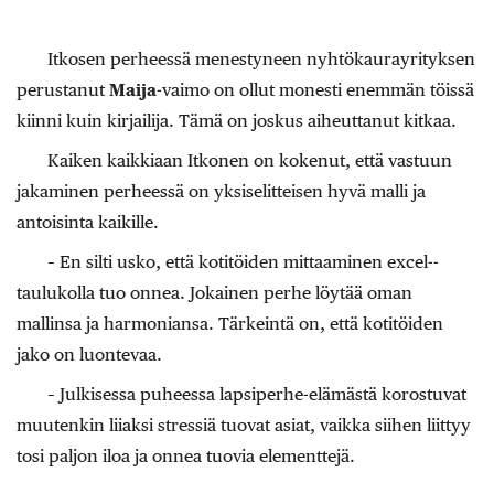
Itkosen perheessä menestyneen nyhtökaura­yrityksen
perustanut
Maija
-vaimo on ollut monesti enemmän töissä
kiinni kuin kirjailija. Tämä on joskus aiheuttanut kitkaa.
Kaiken kaikkiaan Itkonen on kokenut, että vastuun
jakaminen perheessä on yksiselitteisen hyvä malli ja
antoisinta kaikille.
– En silti usko, että kotitöiden mittaaminen excel-­
taulukolla tuo onnea. Jokainen perhe löytää oman
mallinsa ja harmoniansa. Tärkeintä on, että kotitöiden
jako on luontevaa.
– Julkisessa puheessa lapsiperhe-elämästä korostuvat
muutenkin liiaksi stressiä tuovat asiat, vaikka siihen liittyy
tosi paljon iloa ja onnea tuovia elementtejä.