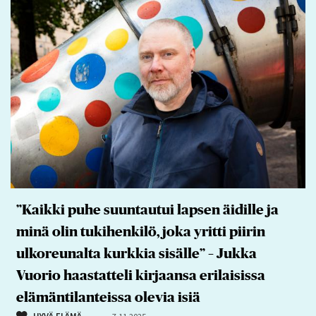
”Kaikki puhe suuntautui lapsen äidille ja
minä olin tukihenkilö, joka yritti piirin
ulkoreunalta kurkkia sisälle” – Jukka
Vuorio haastatteli kirjaansa erilaisissa
elämäntilanteissa olevia isiä