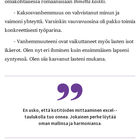
omakohtaisessa romaanissaan
Ihmettä kaikki.
– Kaksosvanhemmuus on vahvistanut minun ja
vaimoni yhteyttä. Varsinkin vauvavuosina oli pakko toimia
konkreettisesti työparina.
– Vanhemmuuteeni ovat vaikuttaneet myös lasten isot
ikäerot. Olen nyt eri ihminen kuin ensimmäisen lapseni
syntyessä. Olen siis kasvanut lasteni mukana.
En usko, että kotitöiden mittaaminen excel-­
taulukolla tuo onnea. Jokainen perhe löytää
oman mallinsa ja harmoniansa.