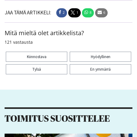
JAA TÄMÄ ARTIKKELI:
2
1
8
6
Mitä mieltä olet artikkelista?
121
vastausta
Kiinnostava
Hyödyllinen
Tylsä
En ymmärrä
Kiitos palautteesta! Jaa artikkeli:
2
1
8
6
TOIMITUS SUOSITTELEE