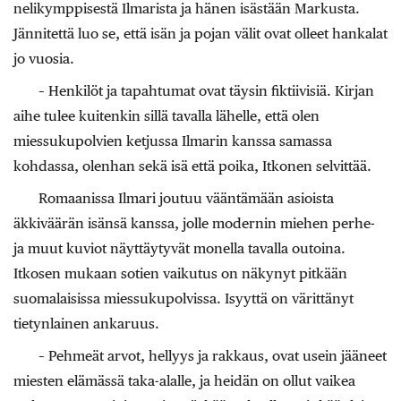
nelikymppisestä Ilmarista ja hänen isästään Markusta.
Jännitettä luo se, että isän ja pojan välit ovat olleet hankalat
jo vuosia.
– Henkilöt ja tapahtumat ovat täysin fiktiivisiä. Kirjan
aihe tulee kuitenkin sillä tavalla lähelle, että olen
miessukupolvien ketjussa Ilmarin kanssa samassa
kohdassa, olenhan sekä isä että poika, Itkonen selvittää.
Romaanissa Ilmari joutuu vääntämään asioista
äkkiväärän isänsä kanssa, jolle modernin miehen perhe-
ja muut kuviot näyttäytyvät monella tavalla outoina.
Itkosen mukaan sotien vaikutus on näkynyt pitkään
suomalaisissa miessukupolvissa. Isyyttä on värittänyt
tietynlainen ankaruus.
– Pehmeät arvot, hellyys ja rakkaus, ovat usein jääneet
miesten elämässä taka-alalle, ja heidän on ollut vaikea