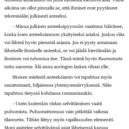
aikoina on ollut pinnalla se, että ihmiset ovat pyytäneet
tekemisiään julkisesti ­anteeksi.
– Minua julkisen anteeksipyynnön vaatimus häiritsee,
koska koen anteeksiannon yksityiseksi asiaksi. Joskus riita
voi lähteä hyvin pienestä asias­ta. Jos ei pysty antamaan
läheiselle ihmiselle anteeksi, se voi jäädä hiertämään ja
ihminen voi tuhoutua itse. Tässä toimii hyvin
Raamatusta
tuttu sanonta: Älä anna auringon laskea vihasi ylle.
Itkosen mielestä anteeksianto voi tapahtua myös
sanattomasti, hiljaisessa yhteisymmärryksessä. Näin
tapahtuu tietyssä kohdassa romaanissakin.
– Usein kuitenkin riidan selvittäminen vaatii
puhumista. Puhumattomuus vain pitkittää vaikeaa
tilannetta. Tähän liittyy myös rajallisuuden elementti.
Moni ajattelee selvittävänsä asiat läheisensä kanssa