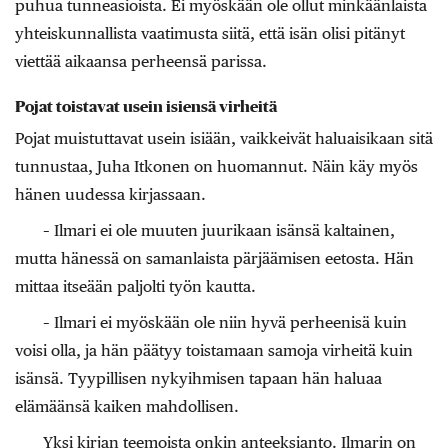
puhua tunneasioista. Ei myöskään ole ollut minkäänlaista
yhteiskunnallista vaatimusta siitä, että isän olisi pitänyt
viettää aikaansa perheensä parissa.
Pojat toistavat usein isiensä virheitä
Pojat muistuttavat usein isiään, ­vaikkeivät haluaisikaan sitä
tunnustaa, Juha Itkonen on huomannut. Näin käy myös
hänen uudessa ­kirjassaan.
– Ilmari ei ole muuten juurikaan isänsä kaltainen,
mutta hänessä on samanlaista pärjäämisen eetosta. Hän
mittaa itseään paljolti työn kautta.
– Ilmari ei myöskään ole niin hyvä perheenisä kuin
voisi olla, ja hän päätyy toistamaan samoja virheitä kuin
isänsä. Tyypillisen nykyihmisen tapaan hän haluaa
elämäänsä kaiken mahdollisen.
Yksi kirjan teemoista onkin anteeksianto. Ilma­rin on