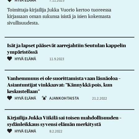
HYVÄ ELÄMÄ
7.11.2025
Toimittaja-kirjailija Jukka Vuorio kertoo tuoreessa
kirjassaan oman sukunsa isistä ja isien kokemasta
sivullisuudesta.
Isät ja lapset pääsevät aarrejahtiin Seutulan kappelin
ympäristössä
HYVÄ ELÄMÄ
11.9.2023
Vanhemmuus ei ole suorittamista vaan läsnäoloa –
Asiantuntijat vinkkaavat: ”Kännykkä pois, kun
keskustellaan”
HYVÄ ELÄMÄ
AJANKOHTAISTA
21.2.2022
Kirjailija Jukka Viikilä sai toisen mahdollisuuden –
sydänleikkaus syvensi elämän merkitystä
HYVÄ ELÄMÄ
8.2.2022