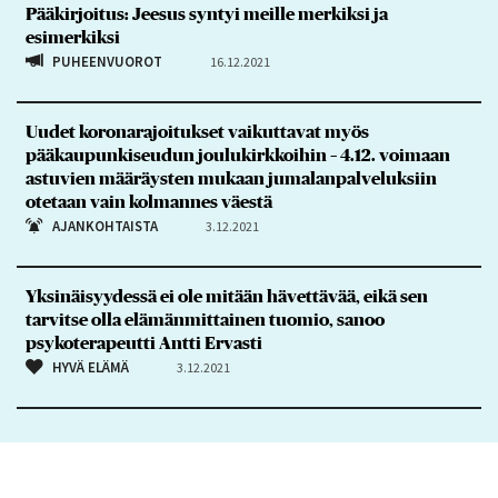
Pääkirjoitus: Jeesus syntyi meille merkiksi ja
esimerkiksi
PUHEENVUOROT
16.12.2021
Uudet koronarajoitukset vaikuttavat myös
pääkaupunkiseudun joulukirkkoihin – 4.12. voimaan
astuvien määräysten mukaan jumalanpalveluksiin
otetaan vain kolmannes väestä
AJANKOHTAISTA
3.12.2021
Yksinäisyydessä ei ole mitään hävettävää, eikä sen
tarvitse olla elämänmittainen tuomio, sanoo
psykoterapeutti Antti Ervasti
HYVÄ ELÄMÄ
3.12.2021