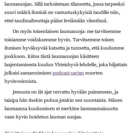
laumasuojan. Sillä tarkoitetaan tilannetta, jossa tarpeeksi
suuri määrä ihmisiä on vastustuskykyisiä taudille niin,
ettei taudinaiheuttaja pääse leviämään väestössä.
On myös toisenlainen laumasuoja: me tarvitsemme
toisiamme voidaksemme hyvin. Tarvitsemme toisen
ihmisen hyväksyvää katsetta ja tunnetta, että kuulumme
joukkoon. Kiitos tästä laumasuojan käsitteen
laajentamisesta kuuluu Yhteishyvä-lehdelle, joka hiljattain
julkaisi samannimisen
podcast-sarjan
nuorten
hyvinvoinnista.
Jeesusta on iät ajat verrattu hyvään paimeneen, ja
taisipa hän itsekin puhua jotakin sen suuntaista. Hänen
laumaansa kuuluminen ei merkitse lammas­maisuutta
vaan hyvin hoidetun lauman suojaa.