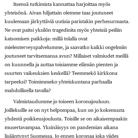
Itsensä tutkimista kannattaa harjoittaa myös
yhteisönä. Aivan hiljattain olemme taas joutuneet
kuulemaan järkyttäviä uutisia paristakin perhesurmasta.
Ne ovat paitsi yksilön tragedioita myös yhteisiä peiliin
katsomisen paikkoja: millä tolalla ovat
mielenterveyspalvelumme, ja saavatko kaikki ongelmiin
joutuneet tarvitsemansa avun? Millaiset valmiudet meillä
on kuunnella ja auttaa toisiamme elämän pienten ja
suurten vaikeuksien keskellä? Teemmekö kirkkona
tarpeeksi? Toimimmeko yhteiskuntana parhaalla
mahdollisella tavalla?
Valmistaudumme jo toiseen koronajouluun.
Joillekuille se on nyt helpompaa, kun on jo kokemusta
yhdestä poikkeusjoulusta. Toisille se on aikaisempaakin
musertavampaa. ­Yksinäisyys on pandemian aikana
lisääntynyt Suomessa. Jo ennen koronaa joka viides