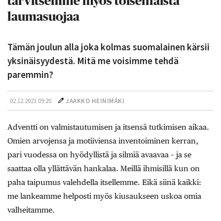
tarvitsemme myös toisenlaista
laumasuojaa
Tämän joulun alla joka kolmas suomalainen kärsii
yksinäisyydestä. Mitä me voisimme tehdä
paremmin?
02.12.2021 09:20
JAAKKO HEINIMÄKI
Adventti on valmistautumisen ja itsensä tutkimisen aikaa.
Omien arvojensa ja motiiviensa inventoiminen kerran,
pari vuodessa on hyödyllistä ja silmiä avaavaa – ja se
saattaa olla yllättävän hankalaa. ­Meillä ihmisillä kun on
paha taipumus valehdella itsellemme. Eikä siinä kaikki:
me lankeamme helposti myös kiusaukseen uskoa omia
valheitamme.