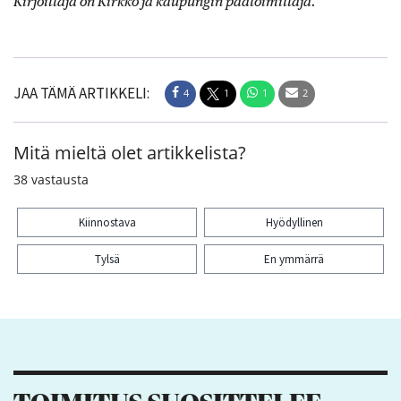
Kirjoittaja on Kirkko ja kaupungin päätoimittaja.
JAA TÄMÄ ARTIKKELI:
4
1
1
2
Mitä mieltä olet artikkelista?
38
vastausta
Kiinnostava
Hyödyllinen
Tylsä
En ymmärrä
Kiitos palautteesta! Jaa artikkeli:
4
1
1
2