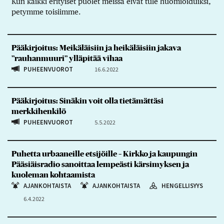
Kun kaikki erityiset puolet meissä eivät tule huomioiduiksi,
petymme toisiimme.
Pääkirjoitus: Meikäläisiin ja heikäläisiin jakava
”rauhanmuuri” ylläpitää vihaa
PUHEENVUOROT
16.6.2022
Pääkirjoitus: Sinäkin voit olla tietämättäsi
merkkihenkilö
PUHEENVUOROT
5.5.2022
Puhetta urbaaneille etsijöille – Kirkko ja kaupungin
Pääsiäisradio sanoittaa lempeästi kärsimyksen ja
kuoleman kohtaamista
AJANKOHTAISTA
AJANKOHTAISTA
HENGELLISYYS
6.4.2022