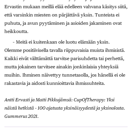
Ervastin mukaan meillä elää edelleen vahvana käsitys siitä,
että varsinkin miesten on pärjättävä yksin. Tunteista ei
puhuta, ja avun pyytäminen ja asioiden jakaminen ovat
heikkoutta.
– Meitä ei kuitenkaan ole luotu elämään yksin.
Olemme positiivisella tavalla riippuvaisia muista ihmisistä.
Kaikki eivät välttämättä tarvitse parisuhdetta tai perhettä,
mutta jokainen tarvitsee ainakin jonkinlaisia yhteyksiä
muihin. Ihminen näivettyy tunnetasolla, jos hänellä ei ole
rakastavia ja aidosti kunnioittavia ihmis­suhteita.
Antti Ervasti ja Matti Pikkujämsä: CupOfTherapy: Yksi
näistä hetkistä – 100 ajatusta yksinäisyydestä ja yksinolosta.
Gummerus 2021.