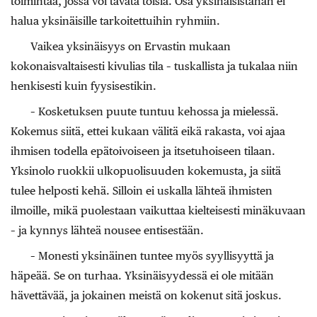
toimintaa, jossa voi tavata toisia. Osa yksinäisistähän ei
halua yksinäisille tarkoitettuihin ryhmiin.
Vaikea yksinäisyys on Ervastin mukaan
kokonaisvaltaisesti kivulias tila – tuskallista ja tukalaa niin
henkisesti kuin fyysisestikin.
– Kosketuksen puute tuntuu kehossa ja mielessä.
Kokemus siitä, ettei kukaan välitä eikä rakasta, voi ajaa
ihmisen todella epätoivoiseen ja itsetuhoiseen tilaan.
Yksinolo ruokkii ulkopuolisuuden kokemusta, ja siitä
tulee helposti kehä. Silloin ei uskalla lähteä ihmisten
ilmoille, mikä puolestaan vaikuttaa kielteisesti minäkuvaan
– ja kynnys lähteä nousee entisestään.
– Monesti yksinäinen tuntee myös syyllisyyttä ja
häpeää. Se on turhaa. Yksinäisyydessä ei ole mitään
hävettävää, ja jokainen meistä on kokenut sitä joskus.