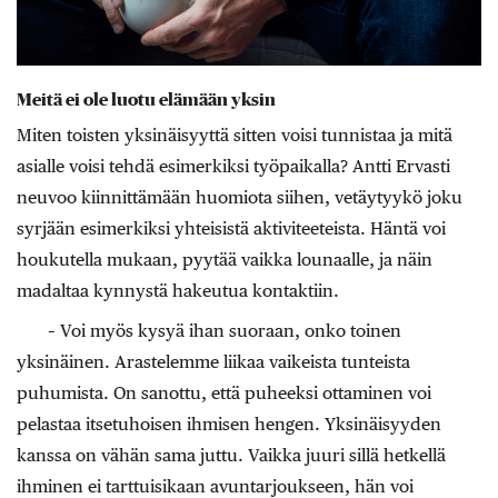
Meitä ei ole luotu elämään yksin
Miten toisten yksinäisyyttä sitten voisi tunnistaa ja mitä
asialle voisi tehdä esimerkiksi työpaikalla? Antti Ervasti
neuvoo kiinnittämään huomiota siihen, vetäytyykö joku
syrjään esimerkiksi yhteisistä aktiviteeteista. Häntä voi
houkutella mukaan, pyytää vaikka lounaalle, ja näin
madaltaa kynnystä hakeutua kontaktiin.
– Voi myös kysyä ihan suoraan, onko toinen
yksinäinen. Arastelemme liikaa vaikeista tunteista
puhumista. On sanottu, että puheeksi ottaminen voi
pelastaa itsetuhoisen ihmisen hengen. Yksinäisyyden
kanssa on vähän sama juttu. Vaikka juuri sillä hetkellä
ihminen ei tarttuisikaan avuntarjoukseen, hän voi