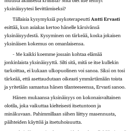
muusta äkillisestä kriisistä? Mitä olet itse tehnyt
yksinäisyytesi lievittämiseksi?
Tällaisia kysymyksiä psykoterapeutti ­
Antti ­Ervasti
esittää, kun asiakas kertoo hänelle kärsivänsä
yksinäisyydestä. Kysyminen on tärkeää, koska jokaisen
yksinäisen kokemus on omanlaisensa.
– Me kaikki koemme jossain kohtaa elämää
jonkinlaista yksinäisyyttä. Silti sitä, mitä se itse kullekin
tarkoittaa, ei kukaan ulkopuolinen voi sanoa. Siksi on tosi
tärkeää, että asettaudutaan oikeasti ymmärtämään toista
ja yritetään samastua hänen tilanteeseensa, Ervasti sanoo.
Hänen mukaansa yksinäisyys on kokonaisvaltainen
olotila, joka vaikuttaa kielteisesti itsetuntoon ja
minäkuvaan. Pahimmillaan siihen liittyy masennusta,
päihteiden käyttöä ja itsetuhoi­suutta.