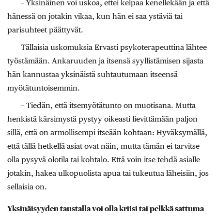
– Yksinäinen voi uskoa, ettei kelpaa kenellekään ja että
hänessä on jotakin vikaa, kun hän ei saa ystäviä tai
parisuhteet päättyvät.
Tällaisia uskomuksia Ervasti psykoterapeuttina lähtee
työstämään. Ankaruuden ja itsensä syyllistämisen sijasta
hän kannustaa yksinäistä suhtautumaan itseensä
myötätuntoisemmin.
– Tiedän, että itsemyötätunto on muotisana. Mutta
henkistä kärsimystä pystyy oikeasti lievittämään paljon
sillä, että on armollisempi itseään kohtaan: Hyväksymällä,
että tällä hetkellä asiat ovat näin, mutta tämän ei tarvitse
olla pysyvä olotila tai kohtalo. Että voin itse tehdä asialle
jotakin, hakea ulkopuolista apua tai tukeutua läheisiin, jos
sellaisia on.
Yksinäisyyden taustalla voi olla kriisi tai pelkkä sattuma