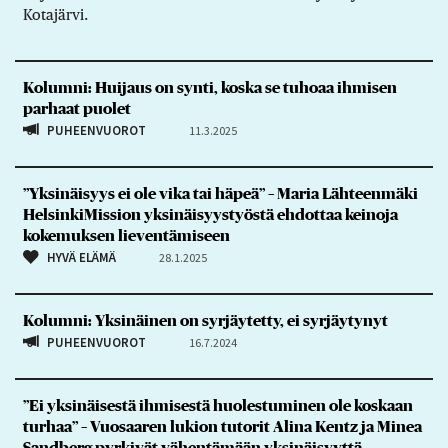
Kotajärvi.
Kolumni: Huijaus on synti, koska se tuhoaa ihmisen
parhaat puolet
PUHEENVUOROT
11.3.2025
”Yksinäisyys ei ole vika tai häpeä” – Maria Lähteenmäki
HelsinkiMission yksinäisyystyöstä ehdottaa keinoja
kokemuksen lieventämiseen
HYVÄ ELÄMÄ
28.1.2025
Kolumni: Yksinäinen on syrjäytetty, ei syrjäytynyt
PUHEENVUOROT
16.7.2024
”Ei yksinäisestä ihmisestä huolestuminen ole koskaan
turhaa” – Vuosaaren lukion tutorit Alina Kentz ja Minea
Sandberg pyrkivät vähentämään yksinäisyyttä