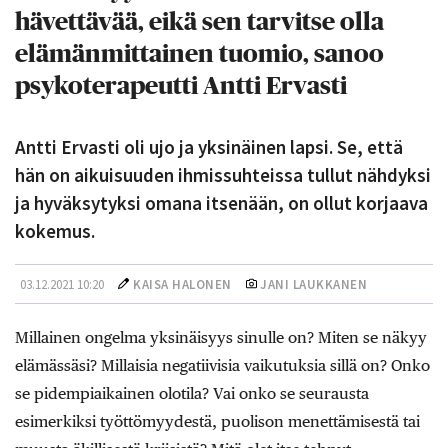
hävettävää, eikä sen tarvitse olla
elämänmittainen tuomio, sanoo
psykoterapeutti Antti Ervasti
Antti Ervasti oli ujo ja yksinäinen lapsi. Se, että
hän on aikuisuuden ihmissuhteissa tullut nähdyksi
ja hyväksytyksi omana itsenään, on ollut korjaava
kokemus.
03.12.2021 10:20
KAISA HALONEN
JANI LAUKKANEN
Millainen ongelma yksinäisyys ­sinulle on? Miten se näkyy
elämässäsi? Millaisia negatiivisia vaikutuksia sillä on? Onko
se pidempiaikainen olotila? Vai onko se seurausta
esimerkiksi työttömyydestä, puolison menettämisestä tai