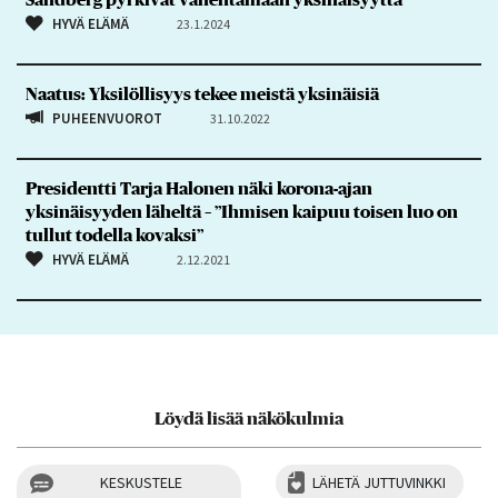
HYVÄ ELÄMÄ
23.1.2024
Naatus: Yksilöllisyys tekee meistä yksinäisiä
PUHEENVUOROT
31.10.2022
Presidentti Tarja Halonen näki korona-ajan
yksinäisyyden läheltä – ”Ihmisen kaipuu toisen luo on
tullut todella kovaksi”
HYVÄ ELÄMÄ
2.12.2021
Löydä lisää näkökulmia
KESKUSTELE
LÄHETÄ JUTTUVINKKI