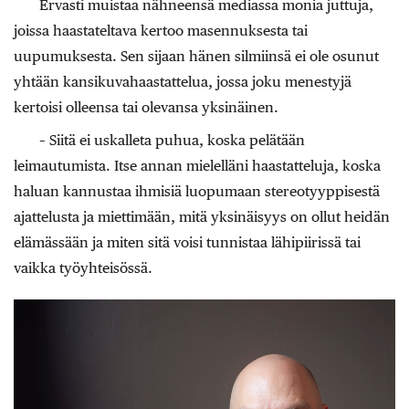
Ervasti muistaa nähneensä mediassa monia juttuja,
joissa haastateltava kertoo masennuksesta tai
uupumuksesta. Sen sijaan hänen silmiinsä ei ole osunut
yhtään kansikuvahaastattelua, jossa joku menestyjä
kertoisi olleensa tai olevansa yksinäinen.
– Siitä ei uskalleta puhua, koska pelätään
leimautumista. Itse annan mielelläni haastatteluja, koska
haluan kannustaa ihmisiä luopumaan stereotyyppisestä
ajattelusta ja miettimään, mitä yksinäisyys on ollut heidän
elämässään ja miten sitä voisi tunnistaa lähipiirissä tai
vaikka työyhteisössä.