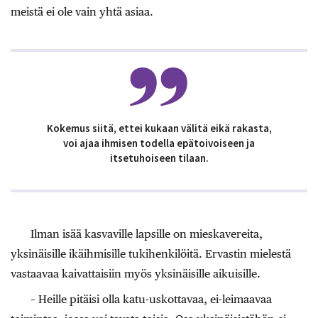
meistä ei ole vain yhtä asiaa.
Kokemus siitä, ettei kukaan välitä eikä rakasta,
voi ajaa ihmisen todella epätoivoiseen ja
itsetuhoiseen tilaan.
Ilman isää kasvaville lapsille on mieskavereita,
yksinäisille ikäihmisille tukihenkilöitä. Ervastin mielestä
vastaavaa kaivattaisiin myös yksinäisille aikuisille.
– Heille pitäisi olla katu-uskottavaa, ei-leimaavaa