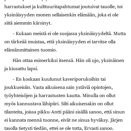
harrastukset ja kulttuuritapahtumat joutuivat tauolle, toi
yksinäisyyden monen sellaisenkin elämään, joka ei ole
siitä aiemmin kärsinyt.
– Kukaan meistä ei ole suojassa yksinäisyydeltä. Mutta
on tärkeää muistaa, että yksinäisyyden ei tarvitse olla
elämänmittainen tuomio.
Hän ottaa esimerkiksi itsensä. Hän oli ujo, yksinäinen
ja kiusattu lapsi.
– En koskaan kuulunut kaveriporukoihin tai
joukkueisiin. Vasta aikuisena sain ystäviä opintojen,
työyhteisöjen ja harrastusten kautta. Minulla on ollut
myös kannustava lähipiiri. Silti aikuisenakin on ollut
tilanteita, joissa pikku-Antti pääni sisällä sanoo, että sinun
ei kannata mennä tuonne, eivät ne sinua hyväksy. Järjen
tasolla tietysti tiedän, ettei se ole totta, Ervasti sanoo.