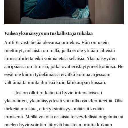
Vaikea yksinäisyys on tuskallista ja tukalaa
Antti Ervasti tietää olevansa onnekas. Hän on usein
miettinyt, millaista on niillä, joilla ei ole yhtään läheistä
ihmissuhdetta eikä voimia etsiä sellaisia. Yksinäisyyden
ääripäässä on ihmisiä, jotka ovat eristäytyneet kotiinsa. He
eivät ole kiinni työelämässä eivätkä kohtaa arjessaan
välttämättä muita ihmisiä kuin lähikaupan kassan.
– Jos on ollut pitkään tai hyvin intensiivisesti
yksinäinen, yksinäisyydestä voi tulla osa identiteettiä. Olisi
tärkeää muistaa, ettei yksinäisyys määritä ketään
ihmisenä. Meillä voi olla erilaisia terveydellisiä ongelmia tai
mielen hyvinvointiin liittyviä haasteita, mutta kukaan