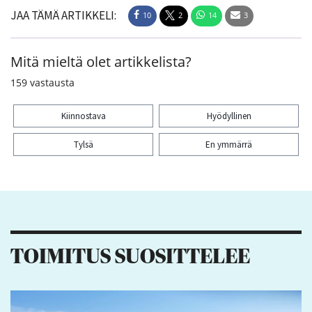
JAA TÄMÄ ARTIKKELI:
10
2
14
3
Mitä mieltä olet artikkelista?
159
vastausta
Kiinnostava
Hyödyllinen
Tylsä
En ymmärrä
Kiitos palautteesta! Jaa artikkeli:
10
2
14
3
TOIMITUS SUOSITTELEE