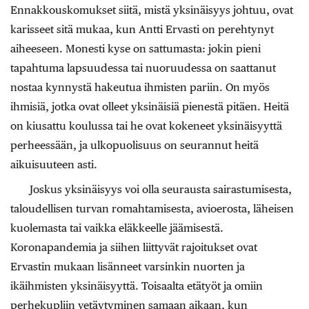
Ennakkouskomukset siitä, mistä ­yksinäisyys johtuu, ovat
karisseet sitä mukaa, kun Antti ­Ervasti on perehtynyt
aiheeseen. Monesti kyse on sattumasta: jokin pieni
tapahtuma lapsuudessa tai nuoruudessa on saattanut
nostaa kynnystä hakeutua ihmisten pariin. On myös
ihmisiä, jotka ovat olleet yksinäisiä pienestä pitäen. Heitä
on kiusattu koulussa tai he ovat kokeneet yksinäisyyttä
perheessään, ja ulkopuolisuus on seurannut heitä
aikuisuuteen asti.
Joskus yksinäisyys voi olla seurausta sairastumisesta,
taloudellisen turvan romahtamisesta, avioerosta, läheisen
kuolemasta tai vaikka eläkkeelle jäämisestä.
Koronapandemia ja siihen liittyvät rajoitukset ovat
Ervastin mukaan lisänneet varsinkin nuorten ja
ikäihmisten yksinäisyyttä. Toisaalta etätyöt ja omiin
perhekupliin vetäytyminen samaan aikaan, kun