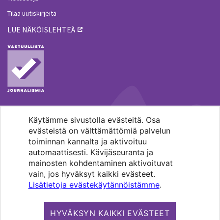
Tilaa uutiskirjeitä
LUE NÄKÖISLEHTEÄ
Käytämme sivustolla evästeitä. Osa
MENOHAKU
evästeistä on välttämättömiä palvelun
toiminnan kannalta ja aktivoituu
automaattisesti. Kävijäseuranta ja
mainosten kohdentaminen aktivoituvat
vain, jos hyväksyt kaikki evästeet.
Lisätietoja evästekäytännöistämme
.
Pääkaupunkiseudun evankelis-
luterilaisten seurakuntien media.
HYVÄKSYN KAIKKI EVÄSTEET