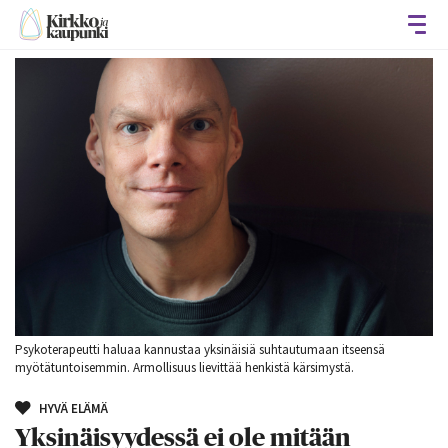
Avaa
Psykoterapeutti haluaa kannustaa yksinäisiä suhtautumaan itseensä
myötätuntoisemmin. Armollisuus lievittää henkistä kärsimystä.
HYVÄ ELÄMÄ
Yksinäisyydessä ei ole mitään