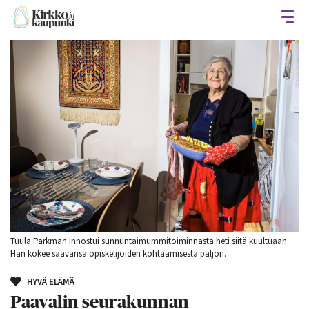
Avaa
Tuula Parkman innostui sunnuntaimummitoiminnasta heti siitä kuultuaan.
Hän kokee saavansa opiskelijoiden kohtaamisesta paljon.
HYVÄ ELÄMÄ
Paavalin seurakunnan