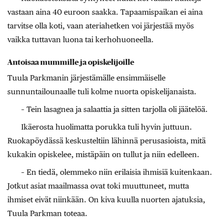
vastaan aina 40 euroon saakka. Tapaamispaikan ei aina
tarvitse olla koti, vaan ateriahetken voi järjestää myös
vaikka tuttavan luona tai kerhohuoneella.
Antoisaa mummille ja opiskelijoille
Tuula Parkmanin järjestämälle ensimmäiselle
sunnuntailounaalle tuli kolme nuorta opiskelijanaista.
– Tein lasagnea ja salaattia ja sitten tarjolla oli jäätelöä.
Ikäerosta huolimatta porukka tuli hyvin juttuun.
Ruokapöydässä keskusteltiin lähinnä perusasioista, mitä
kukakin opiskelee, mistäpäin on tullut ja niin edelleen.
– En tiedä, olemmeko niin erilaisia ihmisiä kuitenkaan.
Jotkut asiat maailmassa ovat toki muuttuneet, mutta
ihmiset eivät niinkään. On kiva kuulla nuorten ajatuksia,
Tuula Parkman toteaa.