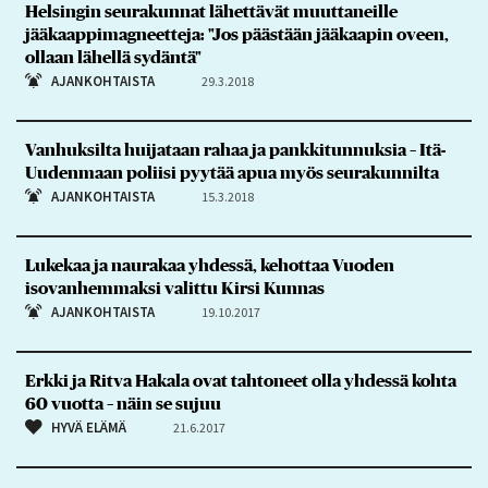
Helsingin seurakunnat lähettävät muuttaneille
jääkaappimagneetteja: "Jos päästään jääkaapin oveen,
ollaan lähellä sydäntä"
AJANKOHTAISTA
29.3.2018
Vanhuksilta huijataan rahaa ja pankkitunnuksia – Itä-
Uudenmaan poliisi pyytää apua myös seurakunnilta
AJANKOHTAISTA
15.3.2018
Lukekaa ja naurakaa yhdessä, kehottaa Vuoden
isovanhemmaksi valittu Kirsi Kunnas
AJANKOHTAISTA
19.10.2017
Erkki ja Ritva Hakala ovat tahtoneet olla yhdessä kohta
60 vuotta – näin se sujuu
HYVÄ ELÄMÄ
21.6.2017