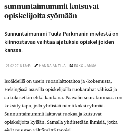
sunnuntaimummit kutsuvat
opiskelijoita syömään
Sunnuntaimummi Tuula Parkmanin mielestä on
kiinnostavaa vaihtaa ajatuksia opiskelijoiden
kanssa.
21.02.2018 13:45
HANNA ANTILA
ESKO JÄMSÄ
Isoäideillä on usein ruoanlaittotaitoa ja -kokemusta,
Helsingissä asuvilla opiskelijoilla ruokarahat vähissä ja
sukulaisetkin ehkä kaukana. Paavalin seurakunnassa on
keksitty tapa, jolla yhdistää nämä kaksi ryhmää.
Sunnuntaimummit laittavat ruokaa ja kutsuvat
opiskelijoita kylään. Samalla yhdistetään ihmisiä, jotka
eivät muuten välttämättä tapaisi.