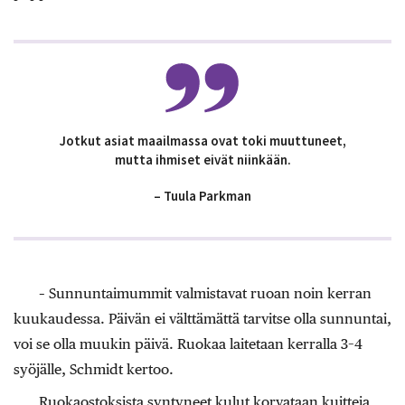
Jotkut asiat maailmassa ovat toki muuttuneet,
mutta ihmiset eivät niinkään.
– Tuula Parkman
– Sunnuntaimummit valmistavat ruoan noin kerran
kuukaudessa. Päivän ei välttämättä tarvitse olla sunnuntai,
voi se olla muukin päivä. Ruokaa laitetaan kerralla 3–4
syöjälle, Schmidt kertoo.
Ruokaostoksista syntyneet kulut korvataan kuitteja