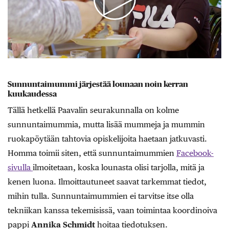
Sunnuntaimummi järjestää lounaan noin kerran
kuukaudessa
Tällä hetkellä Paavalin seurakunnalla on kolme
sunnuntaimummia, mutta lisää mummeja ja mummin
ruokapöytään tahtovia opiskelijoita haetaan jatkuvasti.
Homma toimii siten, että sunnuntaimummien
Facebook-
sivulla
ilmoitetaan, koska lounasta olisi tarjolla, mitä ja
kenen luona. Ilmoittautuneet saavat tarkemmat tiedot,
mihin tulla. Sunnuntaimummien ei tarvitse itse olla
tekniikan kanssa tekemisissä, vaan toimintaa koordinoiva
pappi
Annika Schmidt
hoitaa tiedotuksen.