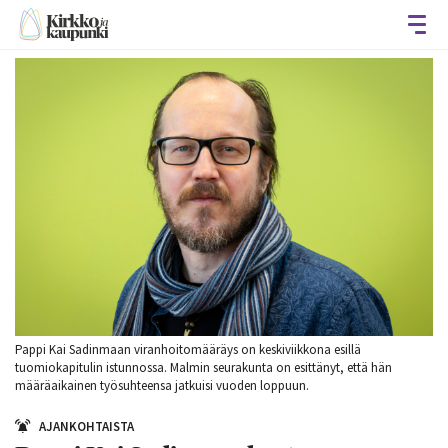
Avaa
Pappi Kai Sadinmaan viranhoitomääräys on keskiviikkona esillä
tuomiokapitulin istunnossa. Malmin seurakunta on esittänyt, että hän
määräaikainen työsuhteensa jatkuisi vuoden loppuun.
AJANKOHTAISTA