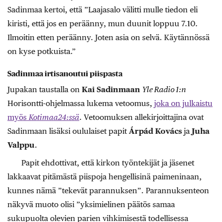
Sadinmaa kertoi, että ”Laajasalo välitti mulle tiedon eli
kiristi, että jos en peräänny, mun duunit loppuu 7.10.
Ilmoitin etten peräänny. Joten asia on selvä. Käytännössä
on kyse potkuista.”
Sadinmaa irtisanoutui piispasta
Jupakan taustalla on
Kai Sadinmaan
Yle Radio 1:n
Horisontti-ohjelmassa lukema vetoomus,
joka on julkaistu
myös
Kotimaa24:ssä
. Vetoomuksen allekirjoittajina ovat
Sadinmaan lisäksi oululaiset papit
Árpád Kovács
ja
Juha
Valppu
.
Papit ehdottivat, että kirkon työntekijät ja jäsenet
lakkaavat pitämästä piispoja hengellisinä paimeninaan,
kunnes nämä ”tekevät parannuksen”. Parannuksenteon
näkyvä muoto olisi ”yksimielinen päätös samaa
sukupuolta olevien parien vihkimisestä todellisessa