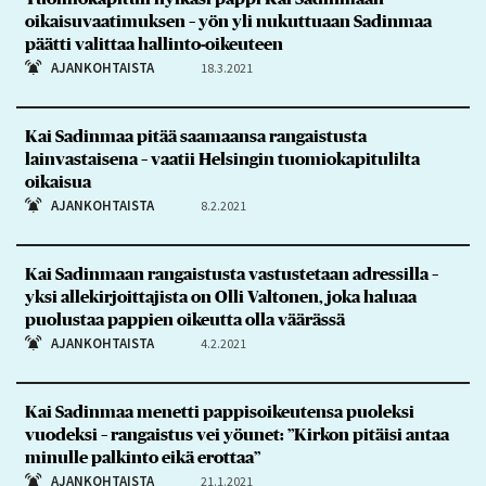
oikaisuvaatimuksen – yön yli nukuttuaan Sadinmaa
päätti valittaa hallinto-oikeuteen
AJANKOHTAISTA
18.3.2021
Kai Sadinmaa pitää saamaansa rangaistusta
lainvastaisena – vaatii Helsingin tuomiokapitulilta
oikaisua
AJANKOHTAISTA
8.2.2021
Kai Sadinmaan rangaistusta vastustetaan adressilla –
yksi allekirjoittajista on Olli Valtonen, joka haluaa
puolustaa pappien oikeutta olla väärässä
AJANKOHTAISTA
4.2.2021
Kai Sadinmaa menetti pappisoikeutensa puoleksi
vuodeksi – rangaistus vei yöunet: ”Kirkon pitäisi antaa
minulle palkinto eikä erottaa”
AJANKOHTAISTA
21.1.2021