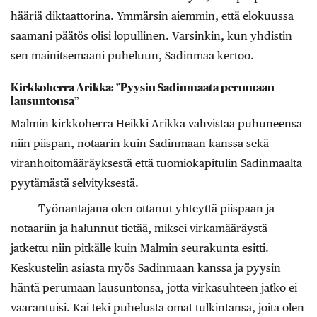
hääriä diktaattorina. Ymmärsin aiemmin, että elokuussa
saamani päätös olisi lopullinen. Varsinkin, kun yhdistin
sen mainitsemaani puheluun, Sadinmaa kertoo.
Kirkkoherra Arikka: ”Pyysin Sadinmaata perumaan
lausuntonsa”
Malmin kirkkoherra Heikki Arikka vahvistaa puhuneensa
niin piispan, notaarin kuin Sadinmaan kanssa sekä
viranhoitomääräyksestä että tuomiokapitulin Sadinmaalta
pyytämästä selvityksestä.
– Työnantajana olen ottanut yhteyttä piispaan ja
notaariin ja halunnut tietää, miksei virkamääräystä
jatkettu niin pitkälle kuin Malmin seurakunta esitti.
Keskustelin asiasta myös Sadinmaan kanssa ja pyysin
häntä perumaan lausuntonsa, jotta virkasuhteen jatko ei
vaarantuisi. Kai teki puhelusta omat tulkintansa, joita olen