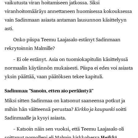
vaikutusta viran hoitamiseen jatkossa. Siksi
viranhoitomääräys annettaneen huomisessa kokouksessa
vain Sadinmaan asiasta antaman lausunnon käsittelyyn
asti.
Onko piispa Teemu Laajasalo estänyt Sadinmaan
rekrytoinnin Malmille?
– Ei ole estänyt. Asia on tuomiokapitulin käsittelyssä
normaalin käytännön mukaisesti. Piispa ei edes voi asiasta
yksin päättää, vaan päätöksen tekee kapituli.
Sadinmaa: ”Sanoin, etten aio perääntyä”
Miksi sitten Sadinmaa on katsonut saaneensa potkut ja
mihin hän väitteensä perustaa?
Kirkko ja kaupunki
soitti
Sadinmaalle ja kysyi asiasta.
– Katsoin näin sen vuoksi, että Teemu Laajasalo oli
soittanut pomolleni eli Malmin kirkkoherra
Heikki