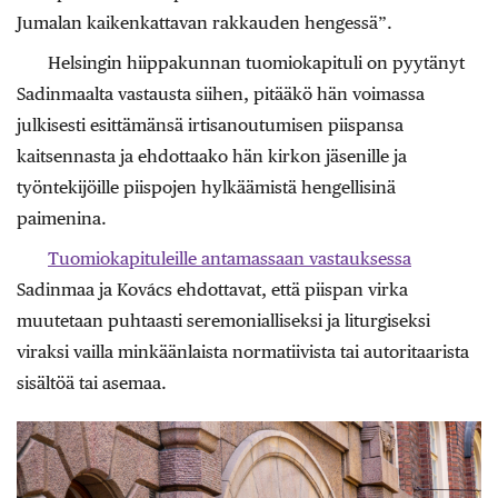
Jumalan kaikenkattavan rakkauden hengessä”.
Helsingin hiippakunnan tuomiokapituli on pyytänyt
Sadinmaalta vastausta siihen, pitääkö hän voimassa
julkisesti esittämänsä irtisanoutumisen piispansa
kaitsennasta ja ehdottaako hän kirkon jäsenille ja
työntekijöille piispojen hylkäämistä hengellisinä
paimenina.
Tuomiokapituleille antamassaan vastauksessa
Sadinmaa ja Kovács ehdottavat, että piispan virka
muutetaan puhtaasti seremonialliseksi ja liturgiseksi
viraksi vailla minkäänlaista normatiivista tai autoritaarista
sisältöä tai asemaa.