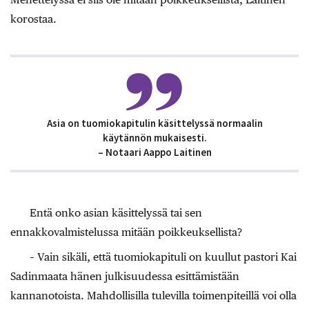
korostaa.
Asia on tuomiokapitulin käsittelyssä normaalin
käytännön mukaisesti.
– Notaari Aappo Laitinen
Entä onko asian käsittelyssä tai sen
ennakkovalmistelussa mitään poikkeuksellista?
– Vain sikäli, että tuomiokapituli on kuullut pastori Kai
Sadinmaata hänen julkisuudessa esittämistään
kannanotoista. Mahdollisilla tulevilla toimenpiteillä voi olla