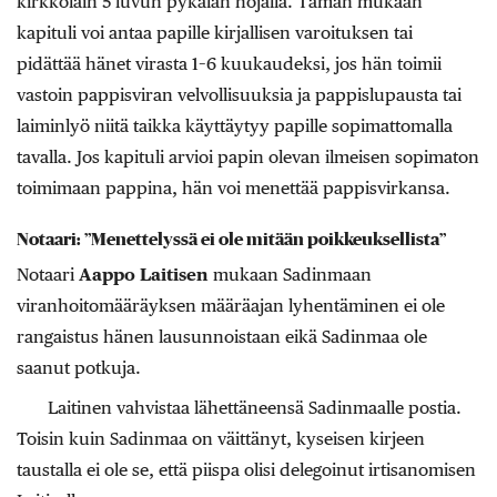
kirkkolain 5 luvun pykälän nojalla. Tämän mukaan
kapituli voi antaa papille kirjallisen varoituksen tai
pidättää hänet virasta 1–6 kuukaudeksi, jos hän toimii
vastoin pappisviran velvollisuuksia ja pappislupausta tai
laiminlyö niitä taikka käyttäytyy papille sopimattomalla
tavalla. Jos kapituli arvioi papin olevan ilmeisen sopimaton
toimimaan pappina, hän voi menettää pappisvirkansa.
Notaari: ”Menettelyssä ei ole mitään poikkeuksellista”
Notaari
Aappo Laitisen
mukaan Sadinmaan
viranhoitomääräyksen määräajan lyhentäminen ei ole
rangaistus hänen lausunnoistaan eikä Sadinmaa ole
saanut potkuja.
Laitinen vahvistaa lähettäneensä Sadinmaalle postia.
Toisin kuin Sadinmaa on väittänyt, kyseisen kirjeen
taustalla ei ole se, että piispa olisi delegoinut irtisanomisen