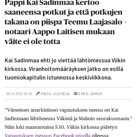
Pappi Kai Sadinmaa kertoo
saaneensa potkut ja että potkujen
takana on piispa Teemu Laajasalo –
notaari Aappo Laitisen mukaan
väite ei ole totta
Kai Sadinmaa ehti jo viettää lähtömessua Viikin
kirkossa. Viranhoitomääräyksen jatko on esillä
tuomiokapitulin istunnossa keskiviikkona.
06.10.2020 16:30
PAULI JUUSELA
ESKO JÄMSÄ
”Viimeinen anarkistinen vapautuksen messu on Kai
Sadinmaan lähtömessu Viikistä ja Malmin seurakunnasta.”
Näin luki maanantaina 5.10. Viikin kirkossa pidetyn
Vapautuksen messun Facebook-sivuilla
olleessa