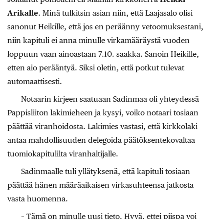
Arikalle
. Minä tulkitsin asian niin, että Laajasalo olisi
sanonut Heikille, että jos en peräänny vetoomuksestani,
niin kapituli ei anna minulle virkamääräystä vuoden
loppuun vaan ainoastaan 7.10. saakka. Sanoin Heikille,
etten aio perääntyä. Siksi oletin, että potkut tulevat
automaattisesti.
Notaarin kirjeen saatuaan Sadinmaa oli yhteydessä
Pappisliiton lakimieheen ja kysyi, voiko notaari tosiaan
päättää viranhoidosta. Lakimies vastasi, että kirkkolaki
antaa mahdollisuuden delegoida päätöksentekovaltaa
tuomiokapitulilta viranhaltijalle.
Sadinmaalle tuli yllätyksenä, että kapituli tosiaan
päättää hänen määräaikaisen virkasuhteensa jatkosta
vasta huomenna.
– Tämä on minulle uusi tieto. Hyvä, ettei piispa voi