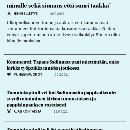
minulle sekä siunaus että suuri taakka”
HENGELLISYYS
20.9.2022
Ulkopuolisuuden tunne ja auktoriteettikammo ovat
seuranneet Kai Sadinmaata lapsuudesta saakka. Niiden
vuoksi sopeutuminen kirkolliseen vallankäyttöön on ollut
hänelle hankalaa.
Kommentti: Tapaus Sadinmaa pani miettimään, onko
kirkko työpaikka muiden joukossa
PUHEENVUOROT
20.8.2021
Tuomiokapituli vei Kai Sadinmaalta pappisoikeudet –
syynä toimiminen kirkon tunnustuksen ja
pappislupauksen vastaisesti
AJANKOHTAISTA
18.8.2021
Tuomiokapituli hylkäsi pappi Kai Sadinmaan