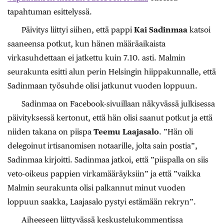
tapahtuman esittelyssä.
Päivitys liittyi siihen, että pappi
Kai Sadinmaa
katsoi
saaneensa potkut, kun hänen määräaikaista
virkasuhdettaan ei jatkettu kuin 7.10. asti. Malmin
seurakunta esitti alun perin Helsingin hiippakunnalle, että
Sadinmaan työsuhde olisi jatkunut vuoden loppuun.
Sadinmaa on Facebook-sivuillaan näkyvässä julkisessa
päivityksessä kertonut, että hän olisi saanut potkut ja että
niiden takana on piispa
Teemu Laajasalo
. ”Hän oli
delegoinut irtisanomisen notaarille, jolta sain postia”,
Sadinmaa kirjoitti. Sadinmaa jatkoi, että ”piispalla on siis
veto-oikeus pappien virkamääräyksiin” ja että ”vaikka
Malmin seurakunta olisi palkannut minut vuoden
loppuun saakka, Laajasalo pystyi estämään rekryn”.
Aiheeseen liittyvässä keskustelukommentissa