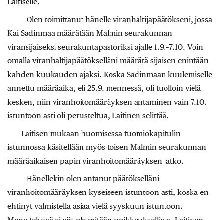
Laitiselle.
– Olen toimittanut hänelle viranhaltijapäätökseni, jossa
Kai Sadinmaa määrätään Malmin seurakunnan
viransijaiseksi seurakuntapastoriksi ajalle 1.9.–7.10. Voin
omalla viranhaltijapäätökselläni määrätä sijaisen enintään
kahden kuukauden ajaksi. Koska Sadinmaan kuulemiselle
annettu määräaika, eli 25.9. mennessä, oli tuolloin vielä
kesken, niin viranhoitomääräyksen antaminen vain 7.10.
istuntoon asti oli perusteltua, Laitinen selittää.
Laitisen mukaan huomisessa tuomiokapitulin
istunnossa käsitellään myös toisen Malmin seurakunnan
määräaikaisen papin viranhoitomääräyksen jatko.
– Hänellekin olen antanut päätökselläni
viranhoitomääräyksen kyseiseen istuntoon asti, koska en
ehtinyt valmistella asiaa vielä syyskuun istuntoon.
Menettelyssä ei siis ole mitään poikkeuksellista, Laitinen