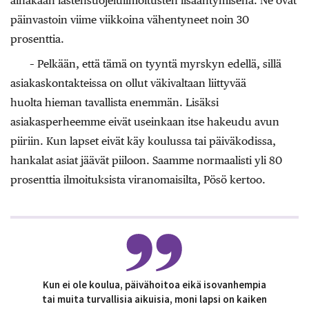
ainakaan lastensuojeluilmoitusten lisääntymisenä. Ne ovat
päinvastoin viime viikkoina vähentyneet noin 30
prosenttia.
– Pelkään, että tämä on tyyntä myrskyn edellä, sillä
asiakaskontakteissa on ollut väkivaltaan liittyvää
huolta hieman tavallista enemmän. Lisäksi
asiakasperheemme eivät useinkaan itse hakeudu avun
piiriin. Kun lapset eivät käy koulussa tai päiväkodissa,
hankalat asiat jäävät piiloon. Saamme normaalisti yli 80
prosenttia ilmoituksista viranomaisilta, Pösö kertoo.
Kun ei ole koulua, päivähoitoa eikä isovanhempia
tai muita turvallisia aikuisia, moni lapsi on kaiken