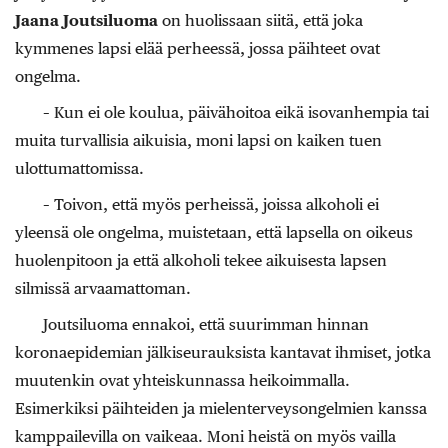
Jaana Joutsiluoma
on huolissaan siitä, että joka
kymmenes lapsi elää perheessä, jossa päihteet ovat
ongelma.
– Kun ei ole koulua, päivähoitoa eikä isovanhempia tai
muita turvallisia aikuisia, moni lapsi on kaiken tuen
ulottumattomissa.
– Toivon, että myös perheissä, joissa alkoholi ei
yleensä ole ongelma, muistetaan, että lapsella on oikeus
huolenpitoon ja että alkoholi tekee aikuisesta lapsen
silmissä arvaamattoman.
Joutsiluoma ennakoi, että suurimman hinnan
koronaepidemian jälkiseurauksista kantavat ihmiset, jotka
muutenkin ovat yhteiskunnassa heikoimmalla.
Esimerkiksi päihteiden ja mielenterveysongelmien kanssa
kamppailevilla on vaikeaa. Moni heistä on myös vailla