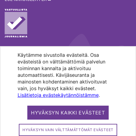
Käytämme sivustolla evästeitä. Osa
MENOHAKU
evästeistä on välttämättömiä palvelun
toiminnan kannalta ja aktivoituu
automaattisesti. Kävijäseuranta ja
mainosten kohdentaminen aktivoituvat
vain, jos hyväksyt kaikki evästeet.
Lisätietoja evästekäytännöistämme
.
Pääkaupunkiseudun evankelis-
luterilaisten seurakuntien media.
HYVÄKSYN KAIKKI EVÄSTEET
Copyright 2026. Kirkko ja kaupunki. All
rights reserved.
HYVÄKSYN VAIN VÄLTTÄMÄTTÖMÄT EVÄSTEET