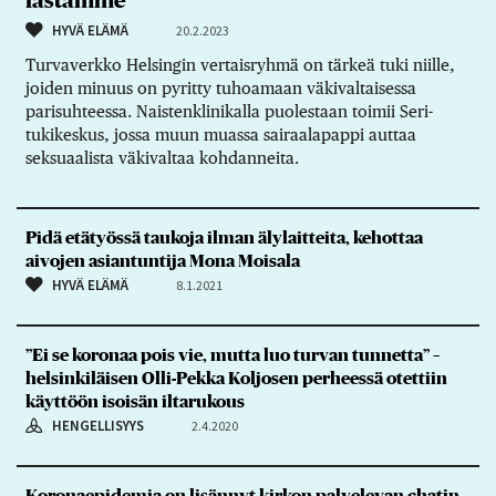
lastamme”
HYVÄ ELÄMÄ
20.2.2023
Turvaverkko Helsingin vertaisryhmä on tärkeä tuki niille,
joiden minuus on pyritty tuhoamaan väkivaltaisessa
parisuhteessa. Naistenklinikalla puolestaan toimii Seri-
tukikeskus, jossa muun muassa sairaalapappi auttaa
seksuaalista väkivaltaa kohdanneita.
Pidä etätyössä taukoja ilman älylaitteita, kehottaa
aivojen asiantuntija Mona Moisala
HYVÄ ELÄMÄ
8.1.2021
’’Ei se koronaa pois vie, mutta luo turvan tunnetta’’ –
helsinkiläisen Olli-Pekka Koljosen perheessä otettiin
käyttöön isoisän iltarukous
HENGELLISYYS
2.4.2020