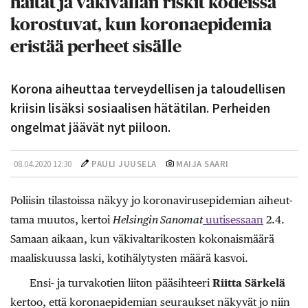
haitat ja väkivallan riskit kodeissa
korostuvat, kun koronaepidemia
eristää perheet sisälle
Korona aiheuttaa terveydellisen ja taloudellisen
kriisin lisäksi sosiaalisen hätätilan. Perheiden
ongelmat jäävät nyt piiloon.
08.04.2020 12:30
PAULI JUUSELA
MAIJA SAARI
Poliisin tilastoissa näkyy jo koronavirusepidemian aiheut­
tama muutos, kertoi
Helsingin Sanomat
uutisessaan
2.4.
Samaan aikaan, kun väkivaltarikosten kokonaismäärä
maaliskuussa laski, kotihälytysten määrä kasvoi.
Ensi- ja turvakotien liiton pääsihteeri
Riitta Särkelä
kertoo, että koronaepidemian seuraukset näkyvät jo niin