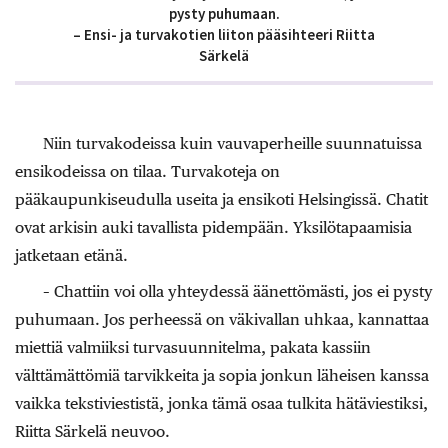
pysty puhumaan.
– Ensi- ja turvakotien liiton pääsihteeri Riitta
Särkelä
Niin turvakodeissa kuin vauvaperheille suunnatuissa
ensikodeissa on tilaa. Turvakoteja on
pääkaupunkiseudulla useita ja ensikoti Helsingissä. Chatit
ovat arkisin auki tavallista pidempään. Yksilötapaamisia
jatketaan etänä.
– Chattiin voi olla yhteydessä äänettömästi, jos ei pysty
puhumaan. Jos perheessä on väkivallan uhkaa, kannattaa
miettiä valmiiksi turvasuunnitelma, pakata kassiin
välttämättömiä tarvikkeita ja sopia jonkun läheisen kanssa
vaikka tekstiviestistä, jonka tämä osaa tulkita hätäviestiksi,
Riitta Särkelä neuvoo.