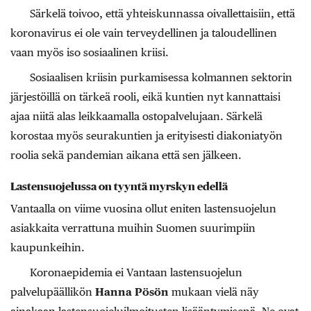
Särkelä toivoo, että yhteiskunnassa oivallettaisiin, että
koronavirus ei ole vain terveydellinen ja taloudellinen
vaan myös iso sosiaalinen kriisi.
Sosiaalisen kriisin purkamisessa kolmannen sektorin
järjestöillä on tärkeä rooli, eikä kuntien nyt kannattaisi
ajaa niitä alas leikkaamalla ostopalvelujaan. Särkelä
korostaa myös seurakuntien ja erityisesti ­diakoniatyön
roolia sekä pandemian aikana että sen jälkeen.
Lastensuojelussa on tyyntä myrskyn edellä
Vantaalla on viime vuosina ollut eniten lastensuojelun
asiakkaita verrattuna muihin Suomen suurimpiin
kaupunkeihin.
Koronaepidemia ei Vantaan las­tensuojelun
palvelupäällikön ­
Hanna Pösön
mukaan vielä näy