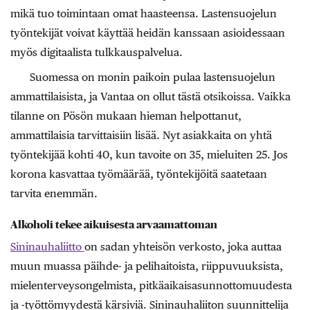
mikä tuo toimintaan omat haasteensa. Lastensuojelun
työntekijät voivat käyttää heidän kanssaan asioidessaan
myös digitaalista tulkkauspalvelua.
Suomessa on monin paikoin pulaa lastensuojelun
ammattilaisista, ja Vantaa on ollut tästä otsikoissa. Vaikka
tilanne on Pösön mukaan hieman helpottanut,
ammattilaisia tarvittaisiin lisää. Nyt asiakkaita on yhtä
työntekijää kohti 40, kun tavoite on 35, mieluiten 25. Jos
korona kasvattaa työmäärää, työntekijöitä saatetaan
tarvita enemmän.
Alkoholi tekee aikuisesta arvaamattoman
Sininauhaliitto
on sadan yhteisön verkosto, joka auttaa
muun muassa päihde- ja pelihaitoista, riippuvuuksista,
mielenterveysongelmista, pitkäaikaisasunnottomuudesta
ja -työttömyydestä kärsiviä. Sininauhaliiton suunnittelija