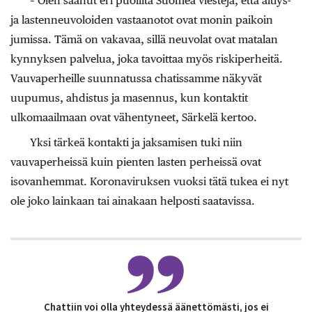
– Olen saanut eri puolilta Suomea viestejä, että äitiys-
ja lastenneuvoloiden vastaanotot ovat monin paikoin
jumissa. Tämä on vakavaa, sillä neuvolat ovat matalan
kynnyksen palvelua, joka tavoittaa myös riskiperheitä.
Vauvaperheille suunnatussa chatissamme näkyvät
uupumus, ahdistus ja masennus, kun kontaktit
ulkomaailmaan ovat vähentyneet, Särkelä kertoo.
Yksi tärkeä kontakti ja jaksamisen tuki niin
vauvaperheissä kuin pienten lasten perheissä ovat
isovanhemmat. Koronaviruksen vuoksi tätä tukea ei nyt
ole joko lainkaan tai ainakaan helposti saatavissa.
Chattiin voi olla yhteydessä äänettömästi, jos ei