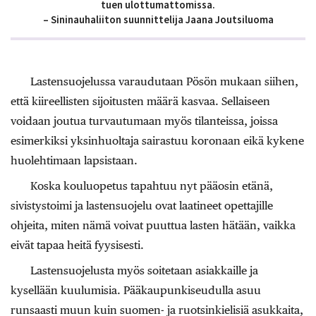
tuen ulottumattomissa.
– Sininauhaliiton suunnittelija Jaana Joutsiluoma
Lastensuojelussa varaudutaan Pösön mukaan siihen,
että kiireellisten sijoitusten määrä kasvaa. Sellaiseen
voidaan joutua turvautumaan myös tilanteissa, joissa
esimerkiksi yksinhuoltaja sairastuu koronaan eikä kykene
huolehtimaan lapsistaan.
Koska kouluopetus tapahtuu nyt pääosin etänä,
sivistystoimi ja lastensuojelu ovat laatineet opettajille
ohjeita, miten nämä voivat puuttua lasten hätään, vaikka
eivät tapaa heitä fyysisesti.
Lastensuojelusta myös soitetaan asiakkaille ja
kysellään kuulumisia. Pääkaupunkiseudulla asuu
runsaasti muun kuin suomen- ja ruotsinkielisiä asukkaita,