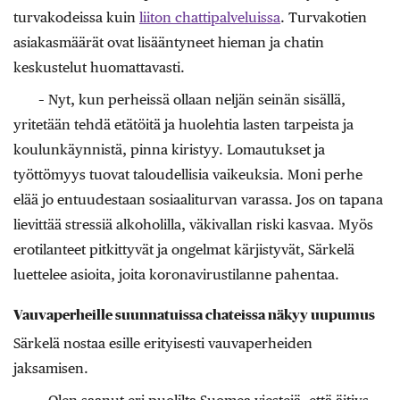
turvakodeissa kuin
liiton chattipalveluissa
. Turvakotien
asiakasmäärät ovat lisääntyneet hieman ja chatin
keskustelut huomattavasti.
– Nyt, kun perheissä ollaan neljän seinän sisällä,
yritetään tehdä etätöitä ja huolehtia lasten tarpeista ja
koulunkäynnistä, pinna kiristyy. Lomautukset ja
työttömyys tuovat taloudellisia vaikeuksia. Moni perhe
elää jo entuudestaan sosiaaliturvan varassa. Jos on tapana
lievittää stressiä alkoholilla, väkivallan riski kasvaa. Myös
erotilanteet pitkittyvät ja ongelmat kärjistyvät, Särkelä
luettelee asioita, joita koronavirustilanne pahentaa.
Vauvaperheille suunnatuissa chateissa näkyy uupumus
Särkelä nostaa esille erityisesti vauvaperheiden
jaksamisen.