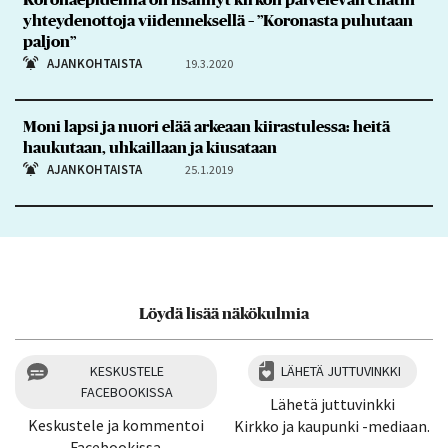
Koronaepidemia on lisännyt kirkon palvelevan chatin
yhteydenottoja viidenneksellä – ”Koronasta puhutaan
paljon”
AJANKOHTAISTA
19.3.2020
Moni lapsi ja nuori elää arkeaan kiirastulessa: heitä
haukutaan, uhkaillaan ja kiusataan
AJANKOHTAISTA
25.1.2019
Löydä lisää näkökulmia
KESKUSTELE
LÄHETÄ JUTTUVINKKI
FACEBOOKISSA
Lähetä juttuvinkki
Keskustele ja kommentoi
Kirkko ja kaupunki -mediaan.
Facebookissa