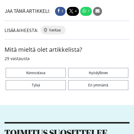
JAA TÄMÄ ARTIKKELI:
3
4
1
LISÄÄ AIHEESTA:
vantaa
Mitä mieltä olet artikkelista?
29
vastausta
Kiinnostava
Hyödyllinen
Tylsä
En ymmärrä
Kiitos palautteesta! Jaa artikkeli:
3
4
1
TOIMITUS SUOSITTELEE