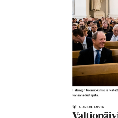
Helsingin tuomiokirkossa vietett
kansanedustajista.
AJANKOHTAISTA
Valtiopäiv