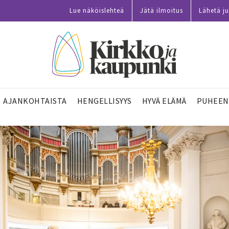
Lue näköislehteä
Jätä ilmoitus
Lähetä ju
AJANKOHTAISTA
HENGELLISYYS
HYVÄ ELÄMÄ
PUHEEN