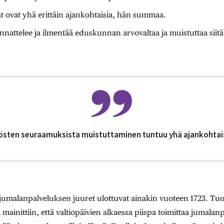
t ovat yhä erittäin ajankohtaisia, hän summaa.
nnattelee ja ilmentää eduskunnan arvovaltaa ja muistuttaa siitä,
östen seuraamuksista muistuttaminen tuntuu yhä ajankohtais
sjumalanpalveluksen juuret ulottuvat ainakin vuoteen 1723. Tuo
ä mainittiin, että valtiopäivien alkaessa piispa toimittaa jumal