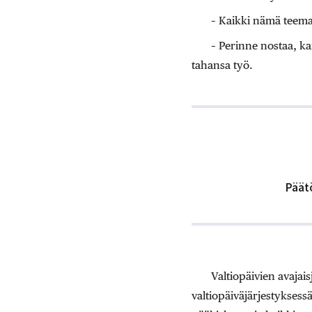
– Kaikki nämä teema
– Perinne nostaa, ka
tahansa työ.
Päät
Valtiopäivien avajai
valtiopäiväjärjestyksess