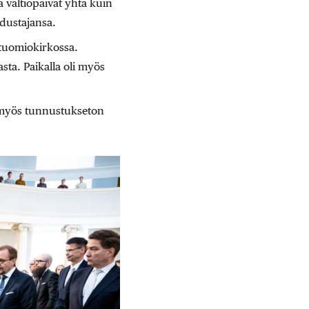
a valtiopäivät yhtä kuin
 edustajansa.
 tuomiokirkossa.
ta. Paikalla oli myös
 myös tunnustukseton