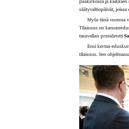
pääkirkossa ja kaikkien s
säätyvaltiopäivät, joissa 
Myös tänä vuonna va
Tilaisuus on kansanedust
tasavallan presidentti
Sa
Ensi kertaa eduskun
tilaisuus. Sen ohjelmassa