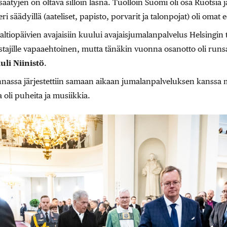
äätyjen on oltava silloin läsnä. Tuolloin Suomi oli osa Ruotsia j
eri säädyillä (aateliset, papisto, porvarit ja talonpojat) oli omat
ltiopäivien avajaisiin kuului avajaisjumalanpalvelus Helsingin
ajille vapaaehtoinen, mutta tänäkin vuonna osanotto oli runsas
uli Niinistö
.
nassa järjestettiin samaan aikaan jumalanpalveluksen kanssa
 oli puheita ja musiikkia.