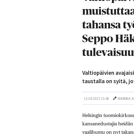
muistuttaa 
tahansa ty
Seppo Häk
tulevaisu
Valtiopäivien avajais
taustalla on syitä, j
13.04.2023 15:46
HANNA A
Helsingin tuomiokirkossa
kansanedustajia heidän a
vaalihumu on nyt takana