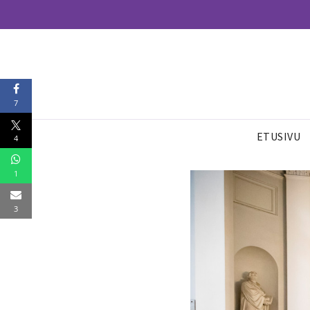
7
ETUSIVU
4
1
3