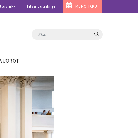
ttuvinkki
Tilaa uutiskirje
MENOHAKU
Hae
VUOROT