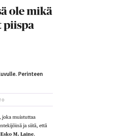
ssä ole mikä
 piispa
luvulle. Perinteen
TO
, joka muistuttaa
kijöinä ja siitä, että
i
Esko M. Laine
.