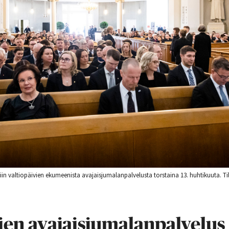
iin valtiopäivien ekumeenista avajaisjumalanpalvelusta torstaina 13. huhtikuuta. Til
ien avajaisjumalanpalvelus