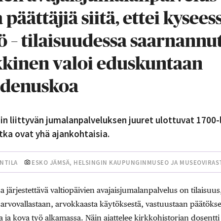
päättäjiä siitä, ettei kysee
ö – tilaisuudessa saarnannut
kinen valoi eduskuntaan
udenuskoa
iin liittyvän jumalanpalveluksen juuret ulottuvat 1700-
otka ovat yhä ajankohtaisia.
NTILA
ESKO JÄMSÄ, HELSINGIN KAUPUNGINMUSEO JA MUSEOVIRAS
 järjestettävä valtiopäivien avajaisjumalanpalvelus on tilaisuus
rvovallastaan, arvokkaasta käytöksestä, vastuustaan päätöksente
 ja kova työ alkamassa. Näin ajattelee kirkkohistorian dosentt