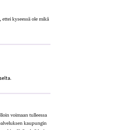
 ettei kyseessä ole mikä
elta.
lloin voimaan tulleessa
anpalveluksen kaupungin