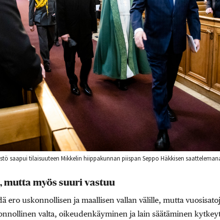
nistö saapui tilaisuuteen Mikkelin hiippakunnan piispan Seppo Häkkisen saatteleman
a, mutta myös suuri vastuu
ero uskonnollisen ja maallisen vallan välille, mutta vuosisato
onnollinen valta, oikeudenkäyminen ja lain säätäminen kytkeytyivä