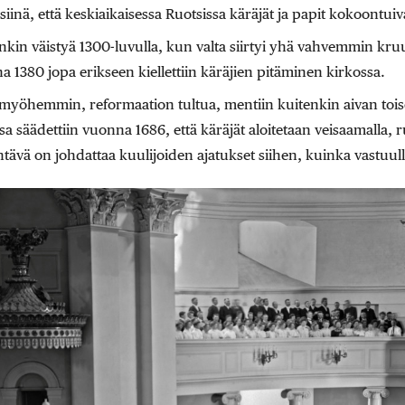
iinä, että keskiaikaisessa Ruotsissa käräjät ja papit kokoontuiv
nkin väistyä 1300-luvulla, kun valta siirtyi yhä vahvemmin kruun
na 1380 jopa erikseen kiellettiin käräjien pitäminen kirkossa.
yöhemmin, reformaation tultua, mentiin kuitenkin aivan toi
sa säädettiin vuonna 1686, että käräjät aloitetaan veisaamalla, ru
tehtävä on johdattaa kuulijoiden ajatukset siihen, kuinka vastuull