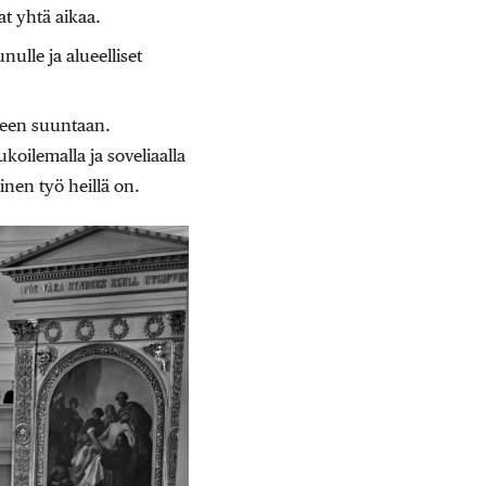
at yhtä aikaa.
ulle ja alueelliset
seen suuntaan.
koilemalla ja soveliaalla
inen työ heillä on.