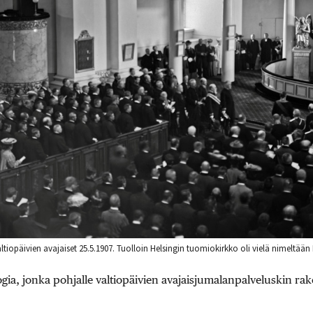
iopäivien avajaiset 25.5.1907. Tuolloin Helsingin tuomiokirkko oli vielä nimeltään 
gia, jonka pohjalle valtiopäivien avajaisjumalanpalveluskin ra