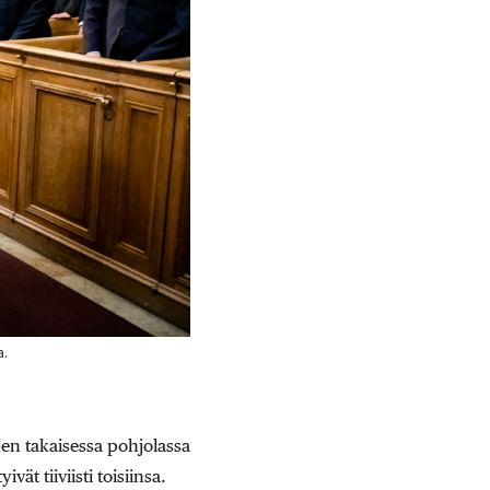
a.
jen takaisessa pohjolassa
t tiiviisti toisiinsa.