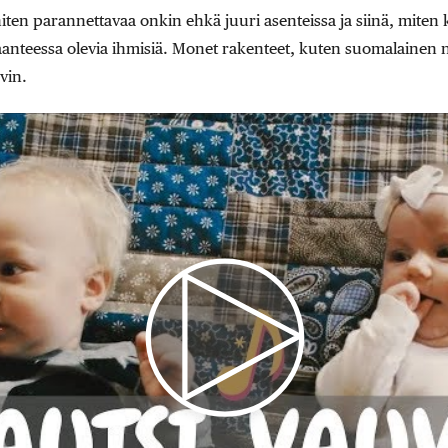
en parannettavaa onkin ehkä juuri asenteissa ja siinä, mite
anteessa olevia ihmisiä. Monet rakenteet, kuten suomalainen 
vin.