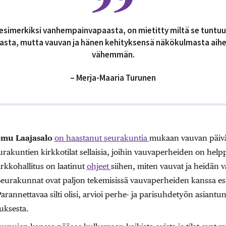
esimerkiksi vanhempainvapaasta, on mietitty miltä se tuntu
asta, mutta vauvan ja hänen kehityksensä näkökulmasta aihe
vähemmän.
– Merja-Maaria Turunen
mu Laajasalo
on haastanut seurakuntia
mukaan vauvan päiv
rakuntien kirkkotilat sellaisia, joihin vauvaperheiden on helppo
rkkohallitus on laatinut
ohjeet
siihen, miten vauvat ja heidän 
urakunnat ovat paljon tekemisissä vauvaperheiden kanssa es
annettavaa silti olisi, arvioi perhe- ja parisuhdetyön asiantun
uksesta.