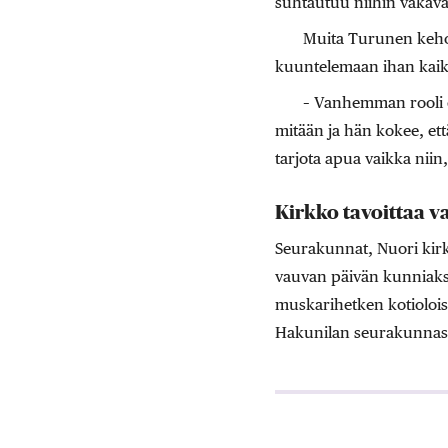
suhtautuu niihin vakava
Muita Turunen kehott
kuuntelemaan ihan kaike
– Vanhemman rooli ei
mitään ja hän kokee, että
tarjota apua vaikka niin
Kirkko tavoittaa 
Seurakunnat, Nuori kirk
vauvan päivän kunniak
muskarihetken kotioloiss
Hakunilan seurakunnassa