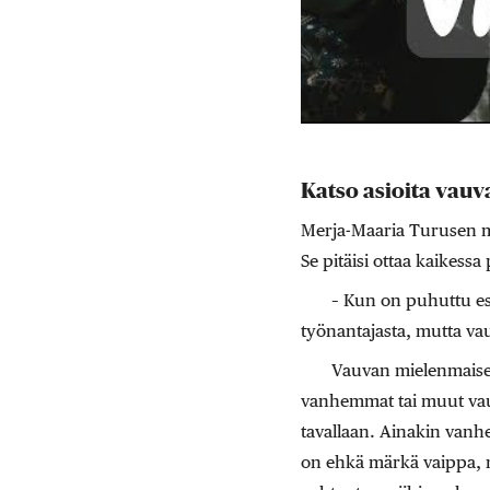
Katso asioita vau
Merja-Maaria Turusen m
Se pitäisi ottaa kaikes
– Kun on puhuttu es
työnantajasta, mutta va
Vauvan mielenmaisem
vanhemmat tai muut vauva
tavallaan. Ainakin vanh
on ehkä märkä vaippa, mi