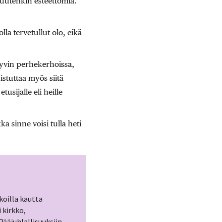
muutenkin esteettömiä.
la tervetullut olo, eikä
yvin perhekerhoissa,
stuttaa myös siitä
ijalle eli heille
a sinne voisi tulla heti
koilla kautta
 kirkko,
Pääjuhlallisuuksiin