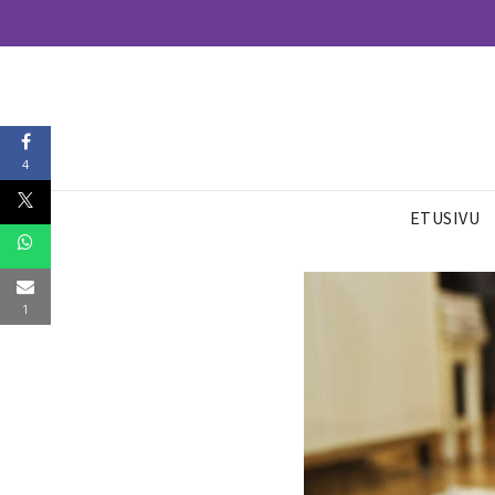
4
ETUSIVU
1