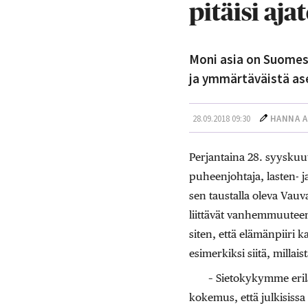
pitäisi a
Moni asia on Suomess
ja ymmärtäväistä as
28.09.2018 09:30
HANNA A
Perjantaina 28. syyskuut
puheenjohtaja, lasten- j
sen taustalla oleva Vau
liittävät vanhemmuutee
siten, että elämänpiiri 
esimerkiksi siitä, milla
– Sietokykymme eril
kokemus, että julkisissa