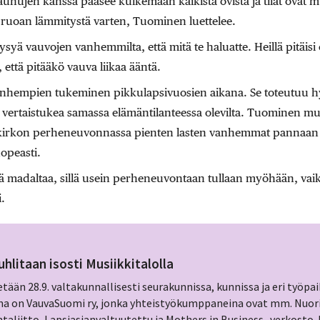
vaunujen kanssa pääsee kulkemaan kaikista ovista ja tilat ovat 
ruoan lämmitystä varten, Tuominen luettelee.
yä vauvojen vanhemmilta, että mitä te haluatte. Heillä pitäisi ol
, että pitääkö vauva liikaa ääntä.
nhempien tukeminen pikkulapsivuosien aikana. Se toteutuu h
vertaistukea samassa elämäntilanteessa olevilta. Tuominen mui
kirkon perheneuvonnassa pienten lasten vanhemmat pannaan etus
nopeasti.
lä madaltaa, sillä usein perheneuvontaan tullaan myöhään, vaikk
.
uhlitaan isosti Musiikkitalolla
tään 28.9. valtakunnallisesti seurakunnissa, kunnissa ja eri työpai
na on VauvaSuomi ry, jonka yhteistyökumppaneina ovat mm. Nuori
taliitto, Lapsiasianvaltuutettu ja Mothers in Business -verkosto. 