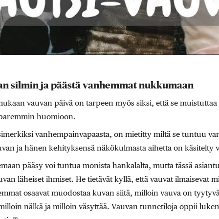
van silmin ja päästä vanhemmat nukkumaan
ukaan vauvan päivä on tarpeen myös siksi, että se muistutta
sa paremmin huomioon.
imerkiksi vanhempainvapaasta, on mietitty miltä se tuntuu va
uvan ja hänen kehityksensä näkökulmasta aihetta on käsitelt
aan pääsy voi tuntua monista hankalalta, mutta tässä asiantun
n läheiset ihmiset. He tietävät kyllä, että vauvat ilmaisevat mi
emmat osaavat muodostaa kuvan siitä, milloin vauva on tyytyväi
lloin nälkä ja milloin väsyttää. Vauvan tunnetiloja oppii luke