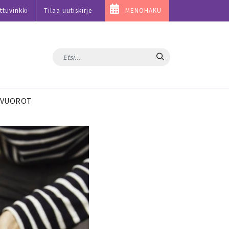
ttuvinkki
Tilaa uutiskirje
MENOHAKU
Hae
VUOROT