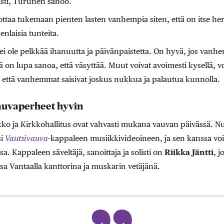
sti, Turunen sanoo.
aa tukemaan pienten lasten vanhempia siten, että on itse herk
nlaisia tunteita.
 ole pelkkää ihanuutta ja päivänpaistetta. On hyvä, jos vanhem
 on lupa sanoa, että väsyttää. Muut voivat avoimesti kysellä, vo
, että vanhemmat saisivat joskus nukkua ja palautua kunnolla.
vauvaperheet hyvin
ko ja Kirkkohallitus ovat vahvasti mukana vauvan päivässä. Nu
si
Vautsivauva
-kappaleen musiikkivideoineen, ja sen kanssa voi
a. Kappaleen säveltäjä, sanoittaja ja solisti on
Riikka Jäntti
, j
 Vantaalla kanttorina ja muskarin vetäjänä.