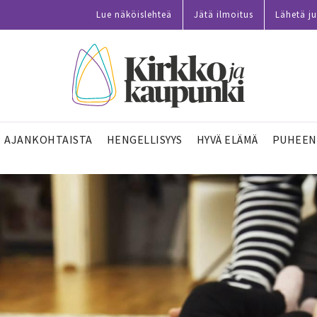
Lue näköislehteä
Jätä ilmoitus
Lähetä ju
AJANKOHTAISTA
HENGELLISYYS
HYVÄ ELÄMÄ
PUHEEN