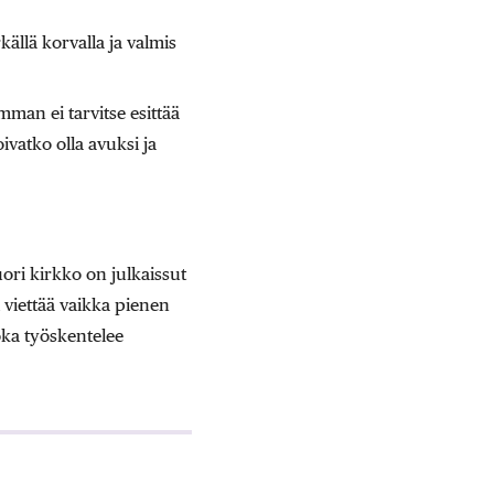
ällä korvalla ja valmis
man ei tarvitse esittää
ivatko olla avuksi ja
ori kirkko on julkaissut
 viettää vaikka pienen
oka työskentelee