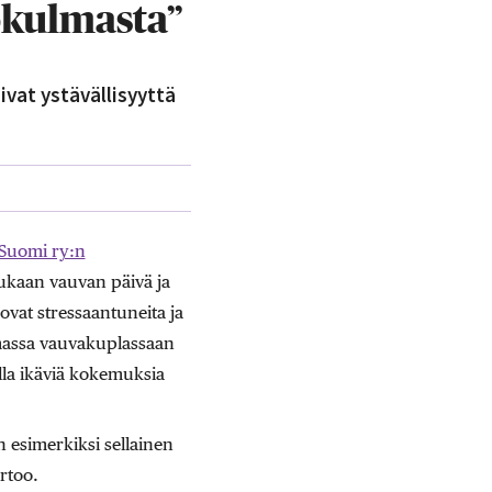
ökulmasta”
vat ystävällisyyttä
Suomi ry:n
kaan vauvan päivä ja
vat stressaantuneita ja
massa vauvakuplassaan
lla ikäviä kokemuksia
 esimerkiksi sellainen
rtoo.