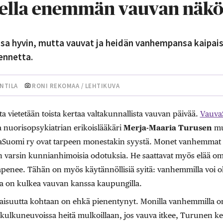
jatella enemmän vauvan näk
a hyvin, mutta vauvat ja heidän vanhempansa kaipaisi
ennetta.
NTILA
RONI REKOMAA / LEHTIKUVA
a vietetään toista kertaa valtakunnallista vauvan päivää.
Vauva
a nuorisopsykiatrian erikoislääkäri
Merja-Maaria Turusen
mu
vaSuomi ry ovat tarpeen monestakin syystä. Monet vanhemmat o
n varsin kunnianhimoisia odotuksia. He saattavat myös elää o
kapenee. Tähän on myös käytännöllisiä syitä: vanhemmilla voi o
ista on kulkea vauvan kanssa kaupungilla.
aisuutta kohtaan on ehkä pienentynyt. Monilla vanhemmilla on
 kulkuneuvoissa heitä mulkoillaan, jos vauva itkee, Turunen ke