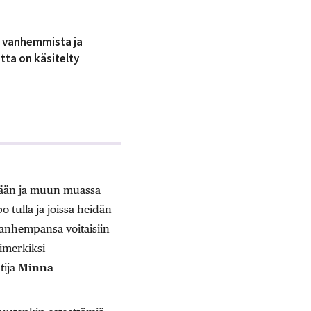
u vanhemmista ja
tta on käsitelty
ään ja muun muassa
 tulla ja joissa heidän
vanhempansa voitaisiin
imerkiksi
tija
Minna