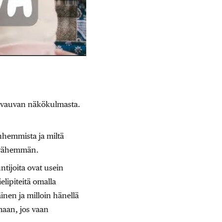
a vauvan näkökulmasta.
nhemmista ja miltä
y vähemmän.
tijoita ovat usein
elipiteitä omalla
nen ja milloin hänellä
maan, jos vaan