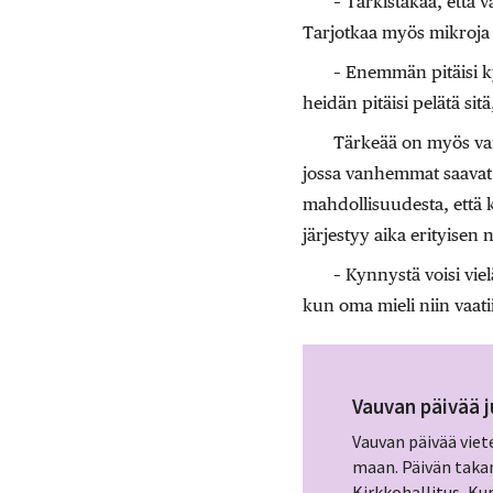
– Tarkistakaa, että 
Tarjotkaa myös mikroja 
– Enemmän pitäisi kys
heidän pitäisi pelätä sitä
Tärkeää on myös va
jossa vanhemmat saavat 
mahdollisuudesta, että 
järjestyy aika erityisen 
– Kynnystä voisi vie
kun oma mieli niin vaatii
Vauvan päivää j
Vauvan päivää viete
maan. Päivän taka
Kirkkohallitus, Kun