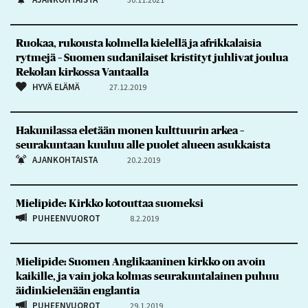
Ruokaa, rukousta kolmella kielellä ja afrikkalaisia
rytmejä – Suomen sudanilaiset kristityt juhlivat joulua
Rekolan kirkossa Vantaalla
HYVÄ ELÄMÄ
27.12.2019
Hakunilassa eletään monen kulttuurin arkea –
seurakuntaan kuuluu alle puolet alueen asukkaista
AJANKOHTAISTA
20.2.2019
Mielipide: Kirkko kotouttaa suomeksi
PUHEENVUOROT
8.2.2019
Mielipide: Suomen Anglikaaninen kirkko on avoin
kaikille, ja vain joka kolmas seurakuntalainen puhuu
äidinkielenään englantia
PUHEENVUOROT
29.1.2019