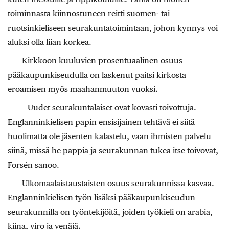
toiminnasta kiinnostuneen reitti suomen- tai
ruotsinkieliseen seurakuntatoimintaan, johon kynnys voi
aluksi olla liian korkea.
Kirkkoon kuuluvien prosentuaalinen osuus
pääkaupunkiseudulla on laskenut paitsi kirkosta
eroamisen myös maahanmuuton vuoksi.
– Uudet seurakuntalaiset ovat kovasti toivottuja.
Englanninkielisen papin ensisijainen tehtävä ei siitä
huolimatta ole jäsenten kalastelu, vaan ihmisten palvelu
siinä, missä he pappia ja seurakunnan tukea itse toivovat,
Forsén sanoo.
Ulkomaalaistaustaisten osuus seurakunnissa kasvaa.
Englanninkielisen työn lisäksi pääkaupunkiseudun
seurakunnilla on työntekijöitä, joiden työkieli on arabia,
kiina, viro ja venäjä.