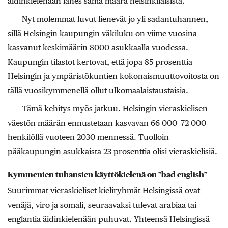
äidinkielenään lähes sama määrä helsinkiläisistä.
Nyt molemmat luvut lienevät jo yli sadantuhannen,
sillä Helsingin kaupungin väkiluku on viime vuosina
kasvanut keskimäärin 8000 asukkaalla vuodessa.
Kaupungin tilastot kertovat, että jopa 85 prosenttia
Helsingin ja ympäristökuntien kokonaismuuttovoitosta on
tällä vuosikymmenellä ollut ulkomaalaistaustaisia.
Tämä kehitys myös jatkuu. Helsingin vieraskielisen
väestön määrän ennustetaan kasvavan 66 000–72 000
henkilöllä vuoteen 2030 mennessä. Tuolloin
pääkaupungin asukkaista 23 prosenttia olisi vieraskielisiä.
Kymmenien tuhansien käyttökielenä on ”bad english”
Suurimmat vieraskieliset kieliryhmät Helsingissä ovat
venäjä, viro ja somali, seuraavaksi tulevat arabiaa tai
englantia äidinkielenään puhuvat. Yhteensä Helsingissä