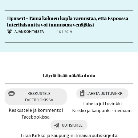
Привет! – Tämä kolmen kopla varmistaa, että Espoossa
luterilaisuutta voi tunnustaa venäjäksi
AJANKOHTAISTA
16.1.2019
Löydä lisää näkökulmia
KESKUSTELE
LÄHETÄ JUTTUVINKKI
FACEBOOKISSA
Lähetä juttuvinkki
Keskustele ja kommentoi
Kirkko ja kaupunki -mediaan.
Facebookissa
UUTISKIRJE
Tilaa Kirkko ja kaupungin ilmaisia uutiskirjeitä.