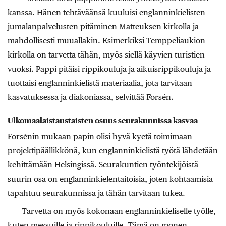
kanssa. Hänen tehtäväänsä kuuluisi englanninkielisten
jumalanpalvelusten pitäminen Matteuksen kirkolla ja
mahdollisesti muuallakin. Esimerkiksi Temppeliaukion
kirkolla on tarvetta tähän, myös siellä käyvien turistien
vuoksi. Pappi pitäisi rippikouluja ja aikuisrippikouluja ja
tuottaisi englanninkielistä materiaalia, jota tarvitaan
kasvatuksessa ja diakoniassa, selvittää Forsén.
Ulkomaalaistaustaisten osuus seurakunnissa kasvaa
Forsénin mukaan papin olisi hyvä kyetä toimimaan
projektipäällikkönä, kun englanninkielistä työtä lähdetään
kehittämään Helsingissä. Seurakuntien työntekijöistä
suurin osa on englanninkielentaitoisia, joten kohtaamisia
tapahtuu seurakunnissa ja tähän tarvitaan tukea.
Tarvetta on myös kokonaan englanninkieliselle työlle,
kuten messuille ja rippikouluille. Tämä on monen