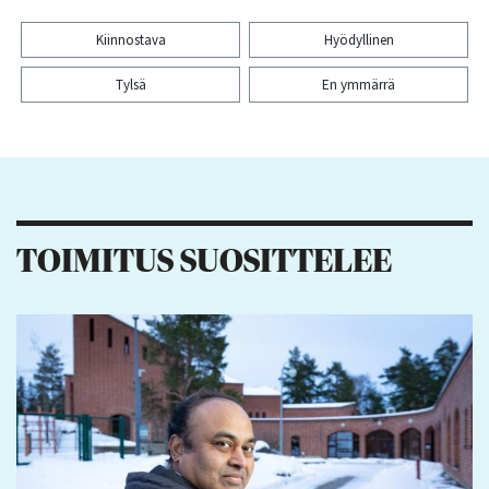
Kiinnostava
Hyödyllinen
Tylsä
En ymmärrä
Kiitos palautteesta! Jaa artikkeli:
6
4
TOIMITUS SUOSITTELEE