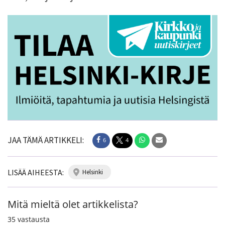
JAA TÄMÄ ARTIKKELI:
6
4
LISÄÄ AIHEESTA:
helsinki
Mitä mieltä olet artikkelista?
35
vastausta