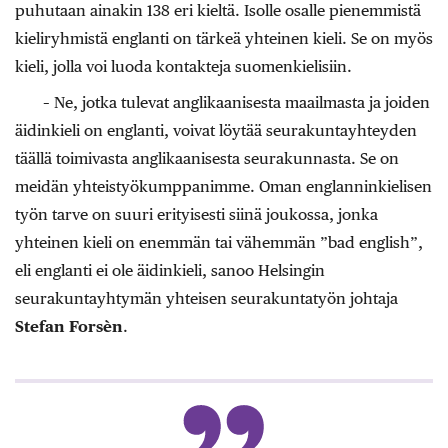
puhutaan ainakin 138 eri kieltä. Isolle osalle pienemmistä
kieliryhmistä englanti on tärkeä yhteinen kieli. Se on myös
kieli, jolla voi luoda kontakteja suomenkielisiin.
– Ne, jotka tulevat anglikaanisesta maailmasta ja joiden
äidinkieli on englanti, voivat löytää seurakuntayhteyden
täällä toimivasta anglikaanisesta seurakunnasta. Se on
meidän yhteistyökumppanimme. Oman englanninkielisen
työn tarve on suuri erityisesti siinä joukossa, jonka
yhteinen kieli on enemmän tai vähemmän ”bad english”,
eli englanti ei ole äidinkieli, sanoo Helsingin
seurakuntayhtymän yhteisen seurakuntatyön johtaja
Stefan Forsèn
.