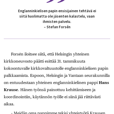
Englanninkielisen papin ensisijainen tehtävä ei
siitä huolimatta ole jäsenten kalastelu, vaan
ihmisten palvelu.
– Stefan Forsén
Forsén iloitsee siitä, että Helsingin yhteinen
kirkkoneuvosto päätti esittää 31. tammikuuta
kokoontuvalle kirkkovaltuustolle englanninkielisen papin
palkkaamista. Espoon, Helsingin ja Vantaan seurakunnilla
on entuudestaan yhteinen englanninkielinen pappi
Hans
Krause
. Hänen työnsä painottuu kehittämiseen ja
koordinointiin, käytännön työlle ei siinä jää riittävästi
aikaa.
– Meidän oma pappimme tekisi yhteistyötä Krausen