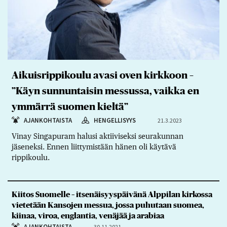
Aikuisrippikoulu avasi oven kirkkoon –
”Käyn sunnuntaisin messussa, vaikka en
ymmärrä suomen kieltä”
AJANKOHTAISTA
HENGELLISYYS
21.3.2023
Vinay Singapuram halusi aktiiviseksi seurakunnan
jäseneksi. Ennen liittymistään hänen oli käytävä
rippikoulu.
Kiitos Suomelle – itsenäisyyspäivänä Alppilan kirkossa
vietetään Kansojen messua, jossa puhutaan suomea,
kiinaa, viroa, englantia, venäjää ja arabiaa
AJANKOHTAISTA
30.11.2021