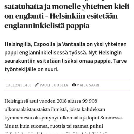
satatuhatta ja monelle yhteinen kieli
on englanti – Helsinkiin esitetään
englanninkielistä pappia
Helsingillä, Espoolla ja Vantaalla on yksi yhteinen
pappi englanninkielisessä työssä. Nyt Helsingin
seurakuntiin esitetään lisäksi omaa pappia. Tarve
työntekijälle on suuri.
18.01.2019 14:00
PAULI JUUSELA
MAIJA SAARI
Helsingissä asui vuoden 2018 alussa 99 908
ulkomaalaistaustaista ihmistä, joista kahdeksan
kymmenestä oli syntynyt ulkomailla ja loput Suomessa.
Muuta kuin suomea, ruotsia tai saamea puhui