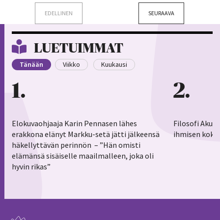
EDELLINEN
SEURAAVA
LUETUIMMAT
Tänään
Viikko
Kuukausi
1
2
Elokuvaohjaaja Karin Pennasen lähes
Filosofi Aku 
erakkona elänyt Markku-setä jätti jälkeensä
ihmisen koko
häkellyttävän perinnön – ”Hän omisti
elämänsä sisäiselle maailmalleen, joka oli
hyvin rikas”