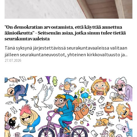
”On demokratian arvostamista, että käyttää annettua
äänioikeutta” – Seitsemän asiaa, jotka sinun tulee tietää
seurakuntavaaleista
Tänä syksynä järjestettävissä seurakuntavaaleissa valitaan
jälleen seurakuntaneuvostot, yhteinen kirkkovaltuusto ja...
27.07.2026