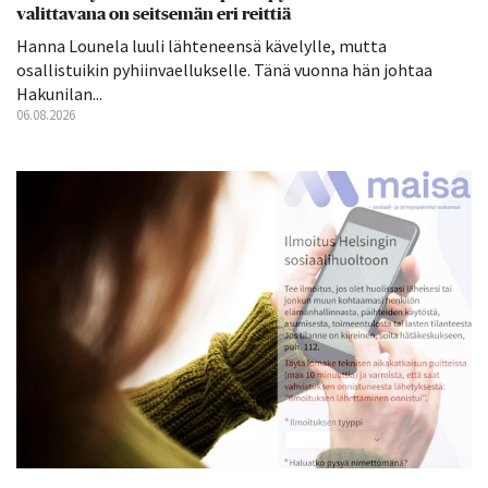
valittavana on seitsemän eri reittiä
Hanna Lounela luuli lähteneensä kävelylle, mutta
osallistuikin pyhiinvaellukselle. Tänä vuonna hän johtaa
Hakunilan...
06.08.2026