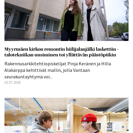
Myyrmäen kirkon remontin hiilijalanjälki laskettiin –
talotekniikan uusiminen toi yllättävän päästöpiikin
Rakennusarkkitehtiopiskelijat Pinja Keränen ja Hilla
Alakärppä kehittivät mallin, jolla Vantaan
seurakuntayhtymä voi...
02.07.2026