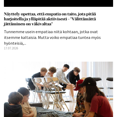
Näyttely opettaa, että empatia on taito, jota pitää
harjoitella ja ylläpitää aktiivisesti – ”Välittämättä
jättäminen on väkivaltaa”
Tunnemme usein empatiaa niitä kohtaan, jotka ovat
itsemme kaltaisia. Mutta voiko empatiaa tuntea myös
hyönteisiä,...
17.07.2026