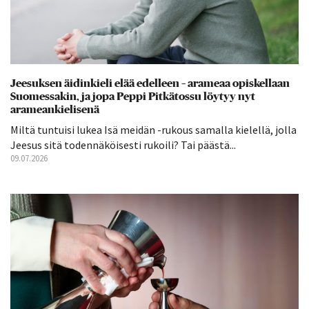
Jeesuksen äidinkieli elää edelleen – arameaa opiskellaan
Suomessakin, ja jopa Peppi Pitkätossu löytyy nyt
arameankielisenä
Miltä tuntuisi lukea Isä meidän -rukous samalla kielellä, jolla
Jeesus sitä todennäköisesti rukoili? Tai päästä...
09.07.2026