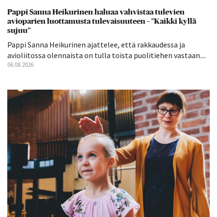
Pappi Sanna Heikurinen haluaa vahvistaa tulevien
avioparien luottamusta tulevaisuuteen – ”Kaikki kyllä
sujuu”
Pappi Sanna Heikurinen ajattelee, että rakkaudessa ja
avioliitossa olennaista on tulla toista puolitiehen vastaan....
06.08.2026