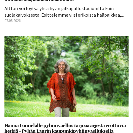
Alttari voi löytyä yhtä hyvin jalkapallostadionilta kuin
suolakaivoksesta. Esittelemme viisi erikoista hääpaikkaa,...
07.08.2026
Hanna Lounelalle pyhiinvaellus tarjoaa arjesta erottuvia
hetkiä – Pyhän Laurin kaupunkipyhiinvaelluksella