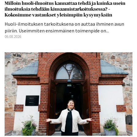
Milloin huoli-ilmoitus kannattaa tehdä ja kuinka usein
ilmoituksia tehdään kiusaamistarkoituksessa? –
Kokosimme vastaukset yleisimpiin kysymyksiin
Huoli-ilmoituksen tarkoituksena on auttaa ihminen avun
piiriin. Useimmiten ensimmäinen toimenpide on...
06.08.2026