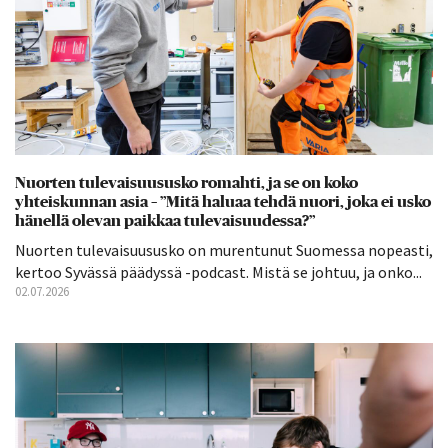
Nuorten tulevaisuususko romahti, ja se on koko
yhteiskunnan asia – ”Mitä haluaa tehdä nuori, joka ei usko
hänellä olevan paikkaa tulevaisuudessa?”
Nuorten tulevaisuususko on murentunut Suomessa nopeasti,
kertoo Syvässä päädyssä -podcast. Mistä se johtuu, ja onko...
02.07.2026