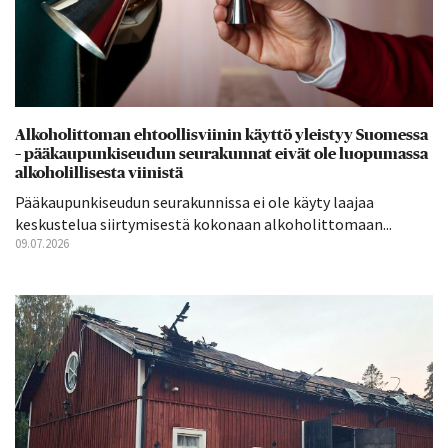
Alkoholittoman ehtoollisviinin käyttö yleistyy Suomessa
– pääkaupunkiseudun seurakunnat eivät ole luopumassa
alkoholillisesta viinistä
Pääkaupunkiseudun seurakunnissa ei ole käyty laajaa
keskustelua siirtymisestä kokonaan alkoholittomaan...
09.07.2026