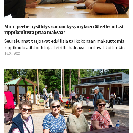
Moni perhe pysähtyy saman kysymyksen äärelle: miksi
rippikoulusta pitää maksaa?
Seurakunnat tarjoavat edullisia tai kokonaan maksuttomia
rippikouluvaihtoehtoja. Leirille haluavat joutuvat kuitenkin...
16.07.2026