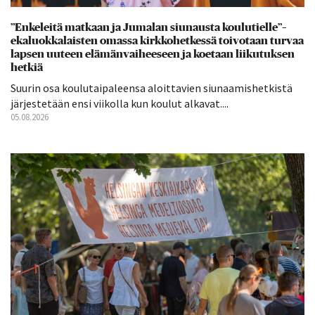
”Enkeleitä matkaan ja Jumalan siunausta koulutielle”–
ekaluokkalaisten omassa kirkkohetkessä toivotaan turvaa
lapsen uuteen elämänvaiheeseen ja koetaan liikutuksen
hetkiä
Suurin osa koulutaipaleensa aloittavien siunaamishetkistä
järjestetään ensi viikolla kun koulut alkavat....
05.08.2026