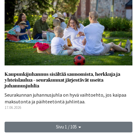
Kaupunkijuhannus sisältää saunomista, herkkuja ja
yhteislaulua – seurakunnat järjestävät useita
juhannusjuhlia
Seurakunnan juhannusjuhla on hyvä vaihtoehto, jos kaipaa
maksutonta ja päihteetöntä juhlintaa.
17.06.2026
Sivu 1 / 105