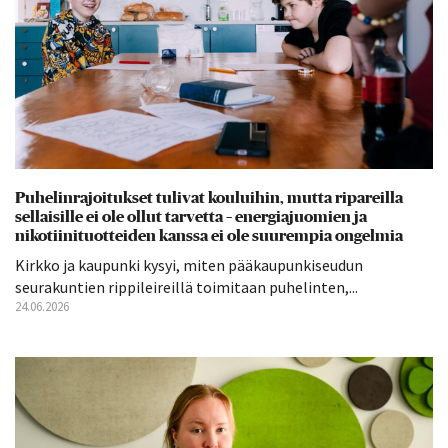
Puhelinrajoitukset tulivat kouluihin, mutta ripareilla
sellaisille ei ole ollut tarvetta – energiajuomien ja
nikotiinituotteiden kanssa ei ole suurempia ongelmia
Kirkko ja kaupunki kysyi, miten pääkaupunkiseudun
seurakuntien rippileireillä toimitaan puhelinten,...
24.06.2026