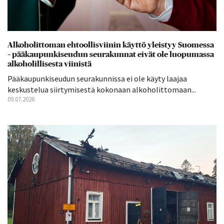
Alkoholittoman ehtoollisviinin käyttö yleistyy Suomessa
– pääkaupunkiseudun seurakunnat eivät ole luopumassa
alkoholillisesta viinistä
Pääkaupunkiseudun seurakunnissa ei ole käyty laajaa
keskustelua siirtymisestä kokonaan alkoholittomaan...
09.07.2026