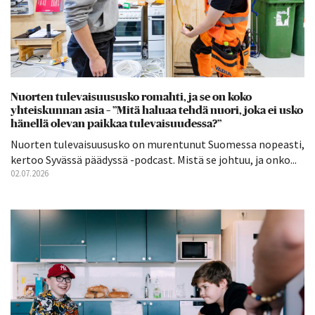
Nuorten tulevaisuususko romahti, ja se on koko
yhteiskunnan asia – ”Mitä haluaa tehdä nuori, joka ei usko
hänellä olevan paikkaa tulevaisuudessa?”
Nuorten tulevaisuususko on murentunut Suomessa nopeasti,
kertoo Syvässä päädyssä -podcast. Mistä se johtuu, ja onko...
02.07.2026