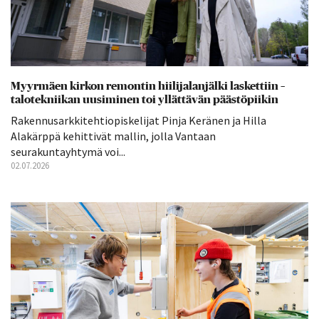
Myyrmäen kirkon remontin hiilijalanjälki laskettiin –
talotekniikan uusiminen toi yllättävän päästöpiikin
Rakennusarkkitehtiopiskelijat Pinja Keränen ja Hilla
Alakärppä kehittivät mallin, jolla Vantaan
seurakuntayhtymä voi...
02.07.2026