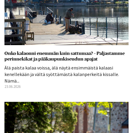
Onko kalaonni enemmän kuin sattumaa? – Paljastamme
perinnekikat ja pääkaupunkiseudun apajat
Älä paista kalaa voissa, älä näytä ensimmäistä kalaasi
kenellekään ja vältä syöttämästä kalanperkeitä kissalle.
Nämä...
23.06.2026