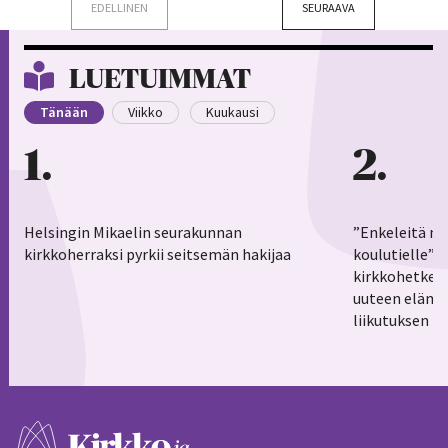
EDELLINEN
SEURAAVA
LUETUIMMAT
Tänään
Viikko
Kuukausi
1
2
Helsingin Mikaelin seurakunnan
”Enkeleitä ma
kirkkoherraksi pyrkii seitsemän hakijaa
koulutielle”–
kirkkohetkess
uuteen elämä
liikutuksen h