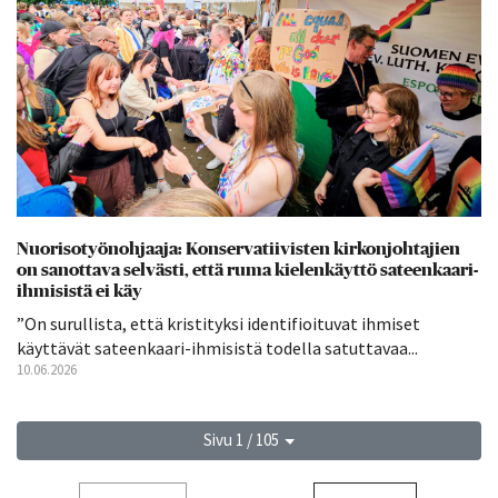
Nuorisotyönohjaaja: Konservatiivisten kirkonjohtajien
on sanottava selvästi, että ruma kielenkäyttö sateenkaari-
ihmisistä ei käy
”On surullista, että kristityksi identifioituvat ihmiset
käyttävät sateenkaari-ihmisistä todella satuttavaa...
10.06.2026
Sivu 1 / 105