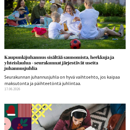
Kaupunkijuhannus sisältää saunomista, herkkuja ja
yhteislaulua – seurakunnat järjestävät useita
juhannusjuhlia
Seurakunnan juhannusjuhla on hyvä vaihtoehto, jos kaipaa
maksutonta ja päihteetöntä juhlintaa.
17.06.2026