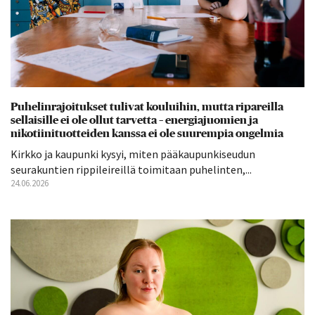
Puhelinrajoitukset tulivat kouluihin, mutta ripareilla
sellaisille ei ole ollut tarvetta – energiajuomien ja
nikotiinituotteiden kanssa ei ole suurempia ongelmia
Kirkko ja kaupunki kysyi, miten pääkaupunkiseudun
seurakuntien rippileireillä toimitaan puhelinten,...
24.06.2026