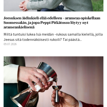
Jeesuksen äidinkieli elää edelleen – arameaa opiskellaan
Suomessakin, ja jopa Peppi Pitkätossu löytyy nyt
arameankielisenä
Miltä tuntuisi lukea Isä meidän -rukous samalla kielellä, jolla
Jeesus sitä todennäköisesti rukoili? Tai päästä...
09.07.2026