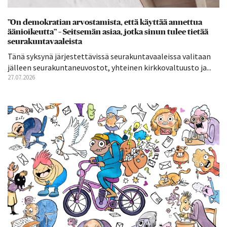
”On demokratian arvostamista, että käyttää annettua
äänioikeutta” – Seitsemän asiaa, jotka sinun tulee tietää
seurakuntavaaleista
Tänä syksynä järjestettävissä seurakuntavaaleissa valitaan
jälleen seurakuntaneuvostot, yhteinen kirkkovaltuusto ja...
27.07.2026