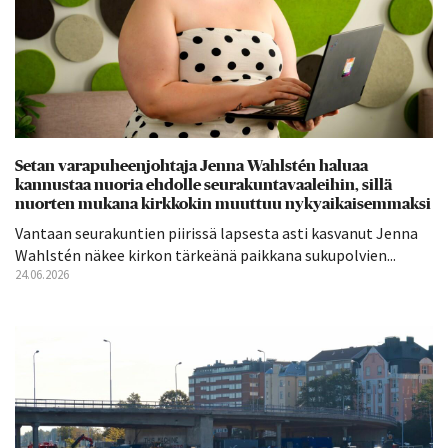
Setan varapuheenjohtaja Jenna Wahlstén haluaa
kannustaa nuoria ehdolle seurakuntavaaleihin, sillä
nuorten mukana kirkkokin muuttuu nykyaikaisemmaksi
Vantaan seurakuntien piirissä lapsesta asti kasvanut Jenna
Wahlstén näkee kirkon tärkeänä paikkana sukupolvien...
24.06.2026