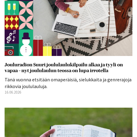
Jouluradion Suuri joululaulukilpailu alkaa ja tyyli on
vapaa – nyt joululaulun teossa on lupa irrotella
Tänä vuonna etsitään omaperäisiä, sielukkaita ja genrerajoja
rikkovia joululauluja.
16.06.2026