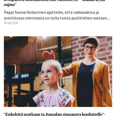
sujuu”
Pappi Sanna Heikurinen ajattelee, että rakkaudessa ja
avioliitossa olennaista on tulla toista puolitiehen vastaan....
06.08.2026
”Enkeleitä matkaan ja Jumalan siunausta koulutielle”–