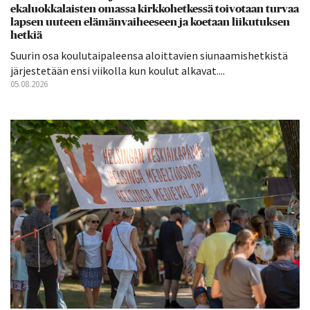
ekaluokkalaisten omassa kirkkohetkessä toivotaan turvaa
lapsen uuteen elämänvaiheeseen ja koetaan liikutuksen
hetkiä
Suurin osa koulutaipaleensa aloittavien siunaamishetkistä
järjestetään ensi viikolla kun koulut alkavat....
05.08.2026