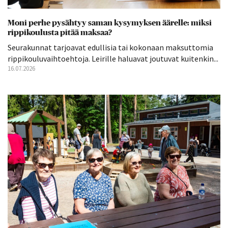
Moni perhe pysähtyy saman kysymyksen äärelle: miksi
rippikoulusta pitää maksaa?
Seurakunnat tarjoavat edullisia tai kokonaan maksuttomia
rippikouluvaihtoehtoja. Leirille haluavat joutuvat kuitenkin...
16.07.2026