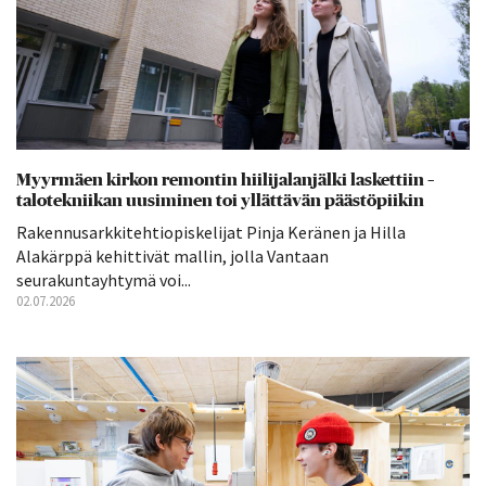
Myyrmäen kirkon remontin hiilijalanjälki laskettiin –
talotekniikan uusiminen toi yllättävän päästöpiikin
Rakennusarkkitehtiopiskelijat Pinja Keränen ja Hilla
Alakärppä kehittivät mallin, jolla Vantaan
seurakuntayhtymä voi...
02.07.2026