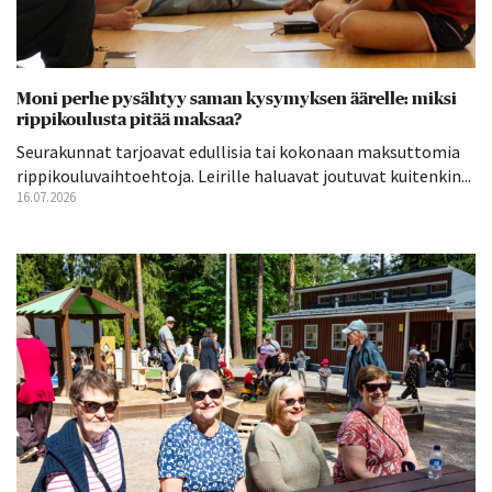
Moni perhe pysähtyy saman kysymyksen äärelle: miksi
rippikoulusta pitää maksaa?
Seurakunnat tarjoavat edullisia tai kokonaan maksuttomia
rippikouluvaihtoehtoja. Leirille haluavat joutuvat kuitenkin...
16.07.2026