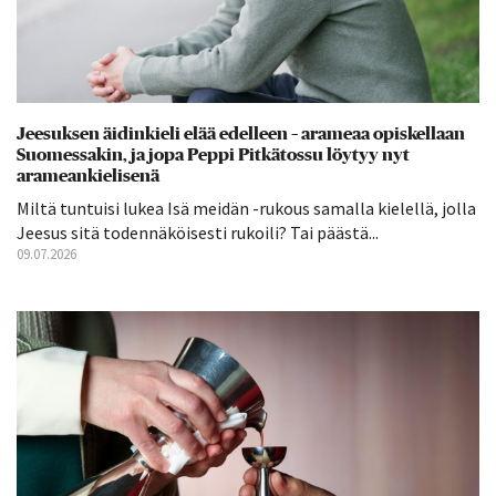
Jeesuksen äidinkieli elää edelleen – arameaa opiskellaan
Suomessakin, ja jopa Peppi Pitkätossu löytyy nyt
arameankielisenä
Miltä tuntuisi lukea Isä meidän -rukous samalla kielellä, jolla
Jeesus sitä todennäköisesti rukoili? Tai päästä...
09.07.2026