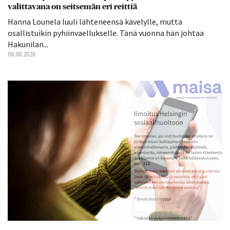
valittavana on seitsemän eri reittiä
Hanna Lounela luuli lähteneensä kävelylle, mutta
osallistuikin pyhiinvaellukselle. Tänä vuonna hän johtaa
Hakunilan...
06.08.2026