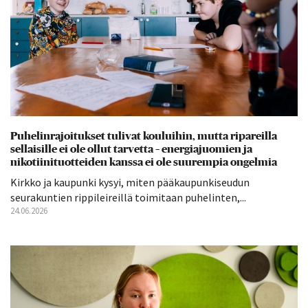
Puhelinrajoitukset tulivat kouluihin, mutta ripareilla
sellaisille ei ole ollut tarvetta – energiajuomien ja
nikotiinituotteiden kanssa ei ole suurempia ongelmia
Kirkko ja kaupunki kysyi, miten pääkaupunkiseudun
seurakuntien rippileireillä toimitaan puhelinten,...
24.06.2026