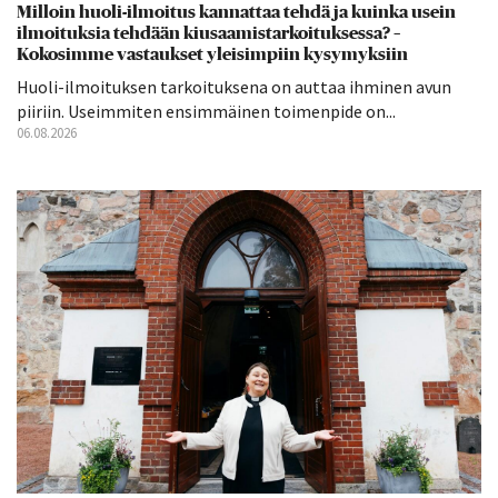
Milloin huoli-ilmoitus kannattaa tehdä ja kuinka usein
ilmoituksia tehdään kiusaamistarkoituksessa? –
Kokosimme vastaukset yleisimpiin kysymyksiin
Huoli-ilmoituksen tarkoituksena on auttaa ihminen avun
piiriin. Useimmiten ensimmäinen toimenpide on...
06.08.2026