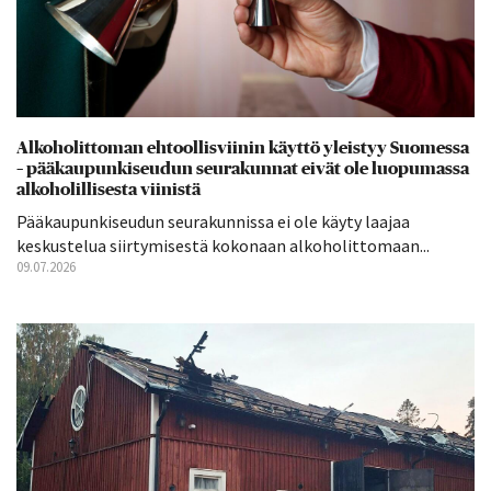
Alkoholittoman ehtoollisviinin käyttö yleistyy Suomessa
– pääkaupunkiseudun seurakunnat eivät ole luopumassa
alkoholillisesta viinistä
Pääkaupunkiseudun seurakunnissa ei ole käyty laajaa
keskustelua siirtymisestä kokonaan alkoholittomaan...
09.07.2026