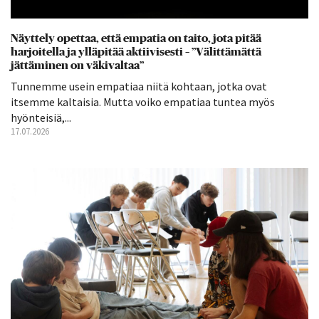
Näyttely opettaa, että empatia on taito, jota pitää
harjoitella ja ylläpitää aktiivisesti – ”Välittämättä
jättäminen on väkivaltaa”
Tunnemme usein empatiaa niitä kohtaan, jotka ovat
itsemme kaltaisia. Mutta voiko empatiaa tuntea myös
hyönteisiä,...
17.07.2026