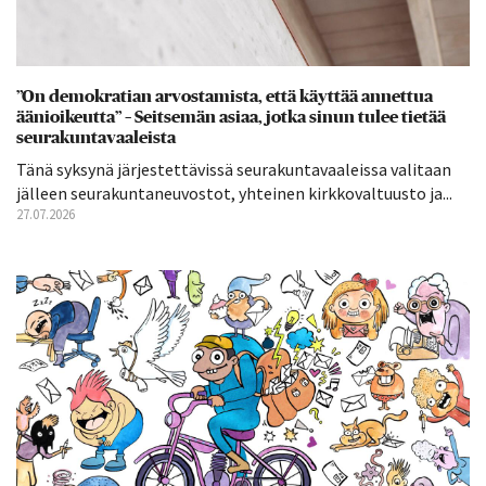
”On demokratian arvostamista, että käyttää annettua
äänioikeutta” – Seitsemän asiaa, jotka sinun tulee tietää
seurakuntavaaleista
Tänä syksynä järjestettävissä seurakuntavaaleissa valitaan
jälleen seurakuntaneuvostot, yhteinen kirkkovaltuusto ja...
27.07.2026