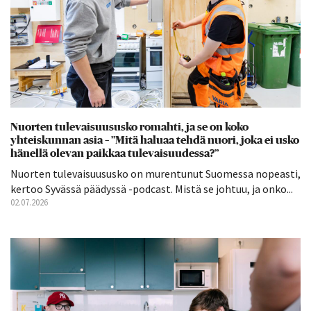
Nuorten tulevaisuususko romahti, ja se on koko
yhteiskunnan asia – ”Mitä haluaa tehdä nuori, joka ei usko
hänellä olevan paikkaa tulevaisuudessa?”
Nuorten tulevaisuususko on murentunut Suomessa nopeasti,
kertoo Syvässä päädyssä -podcast. Mistä se johtuu, ja onko...
02.07.2026