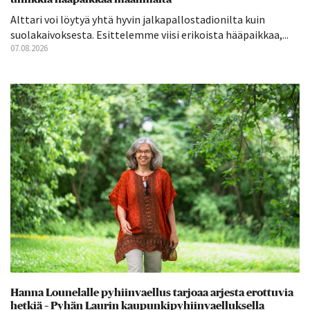
Alttari voi löytyä yhtä hyvin jalkapallostadionilta kuin
suolakaivoksesta. Esittelemme viisi erikoista hääpaikkaa,...
07.08.2026
Hanna Lounelalle pyhiinvaellus tarjoaa arjesta erottuvia
hetkiä – Pyhän Laurin kaupunkipyhiinvaelluksella