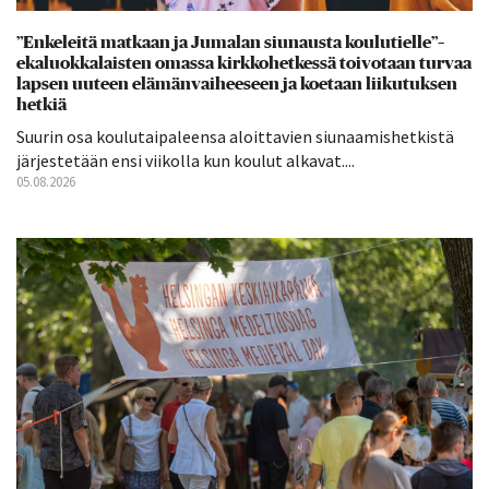
”Enkeleitä matkaan ja Jumalan siunausta koulutielle”–
ekaluokkalaisten omassa kirkkohetkessä toivotaan turvaa
lapsen uuteen elämänvaiheeseen ja koetaan liikutuksen
hetkiä
Suurin osa koulutaipaleensa aloittavien siunaamishetkistä
järjestetään ensi viikolla kun koulut alkavat....
05.08.2026