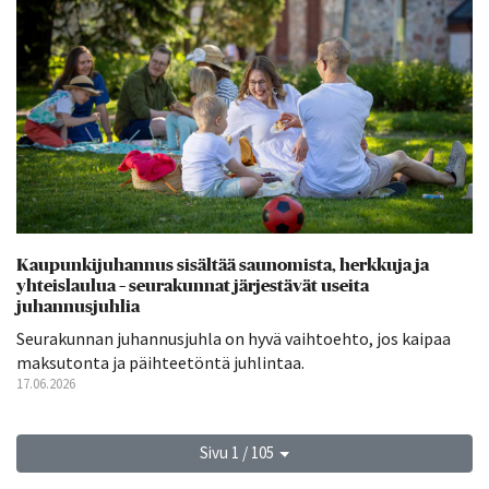
Kaupunkijuhannus sisältää saunomista, herkkuja ja
yhteislaulua – seurakunnat järjestävät useita
juhannusjuhlia
Seurakunnan juhannusjuhla on hyvä vaihtoehto, jos kaipaa
maksutonta ja päihteetöntä juhlintaa.
17.06.2026
Sivu 1 / 105