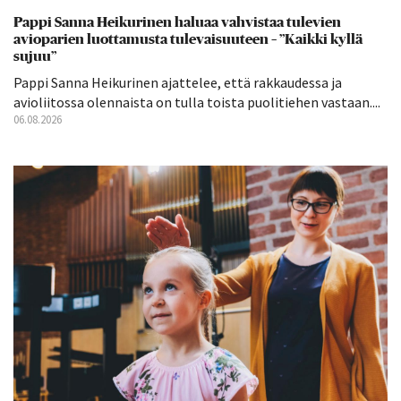
Pappi Sanna Heikurinen haluaa vahvistaa tulevien
avioparien luottamusta tulevaisuuteen – ”Kaikki kyllä
sujuu”
Pappi Sanna Heikurinen ajattelee, että rakkaudessa ja
avioliitossa olennaista on tulla toista puolitiehen vastaan....
06.08.2026