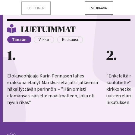
EDELLINEN
SEURAAVA
LUETUIMMAT
Tänään
Viikko
Kuukausi
1
2
Elokuvaohjaaja Karin Pennasen lähes
”Enkeleitä ma
erakkona elänyt Markku-setä jätti jälkeensä
koulutielle”–
häkellyttävän perinnön – ”Hän omisti
kirkkohetkess
elämänsä sisäiselle maailmalleen, joka oli
uuteen elämä
hyvin rikas”
liikutuksen h