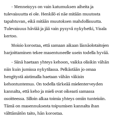
– Menneisyys on vain katumuksen aiheita ja
tulevaisuutta ei ole. Henkilö ei näe mitään muutosta
tapahtuvan, eikä mitään muutoksen mahdollisuutta.
Tulevaisuus häviää ja jää vain pysyvä nykyhetki, Visala
kertoo.
Moisio korostaa, että samaan aikaan läsnäolotaitojen
harjoittaminen tekee masentuneelle usein todella hyvää.
– Siinä haetaan yhteys kehoon, vaikka olisikin vähän
niin kuin jumissa nykytilassa. Pelkästään jo omaa
hengitystä aistimalla haetaan vähän väkisin
kehontuntemus. On todella tärkeää mielenterveyden
kannalta, että keho ja mieli ovat oikeasti samassa
osoitteessa. Silloin alkaa toimia yhteys omiin tunteisiin.
Tämä on masennuksesta toipumisen kannalta ihan
välttämätön taito, hän korostaa.