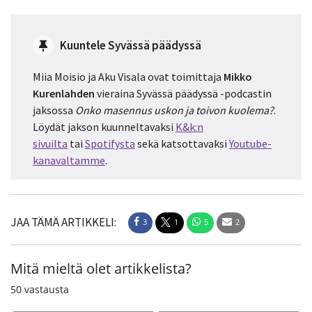
Kuuntele Syvässä päädyssä
Miia Moisio ja Aku Visala ovat toimittaja
Mikko
Kurenlahden
vieraina Syvässä päädyssä -podcastin
jaksossa
Onko masennus uskon ja toivon kuolema?
.
Löydät jakson kuunneltavaksi
K&k:n
sivuilta
tai
Spotifysta
sekä katsottavaksi
Youtube-
kanavaltamme
.
JAA TÄMÄ ARTIKKELI:
3
1
5
2
Mitä mieltä olet artikkelista?
50
vastausta