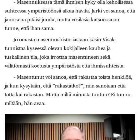
– Masennuksessa tämä ihmisen kyky olla kehollisessa
suhteessa ympäristöönsä alkaa hävitä. Järki voi sanoa, että
janoisena pitäisi juoda, mutta vesilasia katsoessa on
tunne, että ihan sama.
Jo omasta masennushistoriastaan käsin Visala
tunnistaa kyseessä olevan kokijalleen kauhea ja
tuskallinen tila, joka irrottaa masentuneen sekä
välittömästi koetusta ympäristöstä että ihmissuhteista.
– Masentunut voi sanoa, että rakastaa toista henkilöä,
ja kun kysytään, että ”rakastatko?”, niin sanotaan että
totta kai rakastan. Mutta miltä minusta tuntuu? Ei tunnu
miltään, hän avaa.