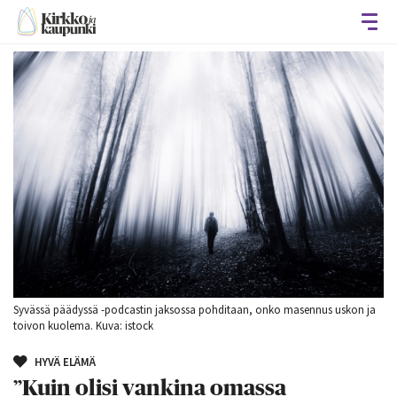
Avaa
Syvässä päädyssä -podcastin jaksossa pohditaan, onko masennus uskon ja
toivon kuolema. Kuva: istock
HYVÄ ELÄMÄ
”Kuin olisi vankina omassa