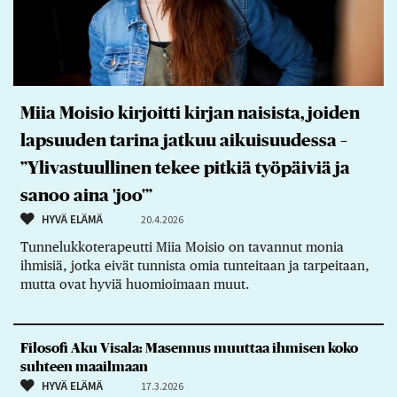
Miia Moisio kirjoitti kirjan naisista, joiden
lapsuuden tarina jatkuu aikuisuudessa –
”Ylivastuullinen tekee pitkiä työpäiviä ja
sanoo aina 'joo'”
HYVÄ ELÄMÄ
20.4.2026
Tunnelukkoterapeutti Miia Moisio on tavannut monia
ihmisiä, jotka eivät tunnista omia tunteitaan ja tarpeitaan,
mutta ovat hyviä huomioimaan muut.
Filosofi Aku Visala: Masennus muuttaa ihmisen koko
suhteen maailmaan
HYVÄ ELÄMÄ
17.3.2026