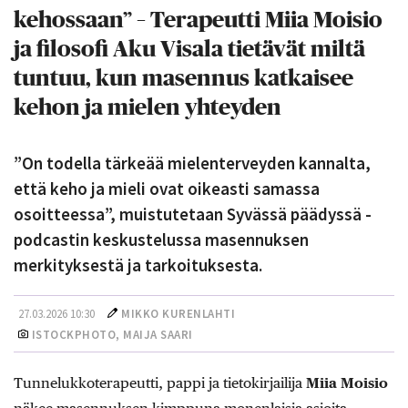
kehossaan” – Terapeutti Miia Moisio
ja filosofi Aku Visala tietävät miltä
tuntuu, kun masennus katkaisee
kehon ja mielen yhteyden
”On todella tärkeää mielenterveyden kannalta,
että keho ja mieli ovat oikeasti samassa
osoitteessa”, muistutetaan Syvässä päädyssä -
podcastin keskustelussa masennuksen
merkityksestä ja tarkoituksesta.
27.03.2026 10:30
MIKKO KURENLAHTI
ISTOCKPHOTO,
MAIJA SAARI
Tunnelukkoterapeutti, pappi ja tietokirjailija
Miia Moisio