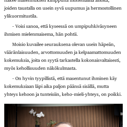
näkee masennuksen kimppuna monenlaisia asioita,
joiden taustalla on usein syvä uupumus ja hermostollinen
ylikuormitustila.
– Voisi sanoa, että kyseessä on umpipuhkiväsyneen
ihmisen mielenmaisema, hän pohtii.
Moisio kuvailee seurauksena olevan usein häpeän,
vääränlaisuuden, arvottomuuden ja kelpaamattomuuden
kokemuksia, joita on syytä tarkastella kokonaisvaltaisesti,
myös kehollisuuden näkökulmasta.
– On hyvin tyypillistä, että masentunut ihminen käy
kokemuksiaan läpi aika paljon päänsä sisällä, mutta
yhteys kehoon ja tunteisiin, keho–mieli-yhteys, on poikki.