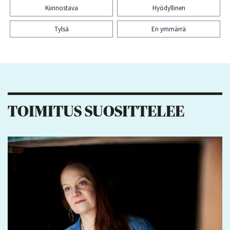
Kiinnostava
Hyödyllinen
Tylsä
En ymmärrä
Kiitos palautteesta! Jaa artikkeli:
3
1
5
2
TOIMITUS SUOSITTELEE