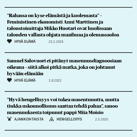
”Rahassa on kyse elämästä ja kuolemasta” –
Feministinen ekonomisti Anni Marttinen ja
taloustoimittaja Mikko Huotari ovat huolissaan
talouden vallasta ohjata maailmaa ja olemassaoloa
HYVÄ ELÄMÄ
25.2.2026
Samuel Salovuori ei pitänyt masennusdiagnoosiaan
oikeana – siitä alkoi pitkä matka, joka on johtanut
hyvään elämään
HYVÄ ELÄMÄ
2.8.2022
”Hyvä hengellisyys voi tukea masentunutta, mutta
tiukka uskonnollisuus saattaa tehdä pahaa”, sanoo
masennuksesta toipunut pappi Miia Moisio
AJANKOHTAISTA
HENGELLISYYS
2.3.2020