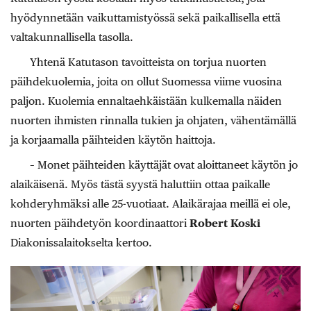
hyödynnetään vaikuttamistyössä sekä paikallisella että
valtakunnallisella tasolla.
Yhtenä Katutason tavoitteista on torjua nuorten
päihdekuolemia, joita on ollut Suomessa viime vuosina
paljon. Kuolemia ennaltaehkäistään kulkemalla näiden
nuorten ihmisten rinnalla tukien ja ohjaten, vähentämällä
ja korjaamalla päihteiden käytön haittoja.
– Monet päihteiden käyttäjät ovat aloittaneet käytön jo
alaikäisenä. Myös tästä syystä haluttiin ottaa paikalle
kohderyhmäksi alle 25-vuotiaat. Alaikärajaa meillä ei ole,
nuorten päihdetyön koordinaattori
Robert Koski
Diakonissalaitokselta kertoo.