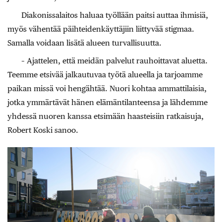
Diakonissalaitos haluaa työllään paitsi auttaa ihmisiä,
myös vähentää päihteidenkäyttäjiin liittyvää stigmaa.
Samalla voidaan lisätä alueen turvallisuutta.
– Ajattelen, että meidän palvelut rauhoittavat aluetta.
Teemme etsivää jalkautuvaa työtä alueella ja tarjoamme
paikan missä voi hengähtää. Nuori kohtaa ammattilaisia,
jotka ymmärtävät hänen elämäntilanteensa ja lähdemme
yhdessä nuoren kanssa etsimään haasteisiin ratkaisuja,
Robert Koski sanoo.