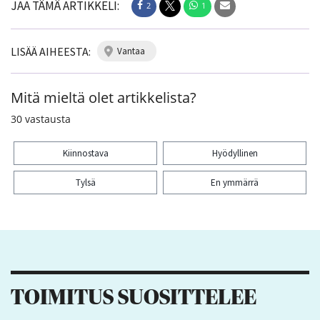
JAA TÄMÄ ARTIKKELI:
2
1
LISÄÄ AIHEESTA:
vantaa
Mitä mieltä olet artikkelista?
30
vastausta
Kiinnostava
Hyödyllinen
Tylsä
En ymmärrä
Kiitos palautteesta! Jaa artikkeli:
2
1
TOIMITUS SUOSITTELEE