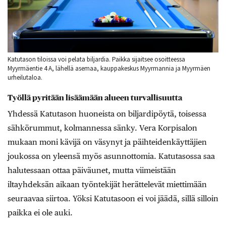
Katutason tiloissa voi pelata biljardia. Paikka sijaitsee osoitteessa
Myyrmäentie 4 A, lähellä asemaa, kauppakeskus Myyrmannia ja Myyrmäen
urheilutaloa.
Työllä pyritään lisäämään alueen turvallisuutta
Yhdessä Katutason huoneista on biljardipöytä, toisessa
sähkörummut, kolmannessa sänky. Vera Korpisalon
mukaan moni kävijä on väsynyt ja päihteidenkäyttäjien
joukossa on yleensä myös asunnottomia. Katutasossa saa
halutessaan ottaa päiväunet, mutta viimeistään
iltayhdeksän aikaan työntekijät herättelevät miettimään
seuraavaa siirtoa. Yöksi Katutasoon ei voi jäädä, sillä silloin
paikka ei ole auki.