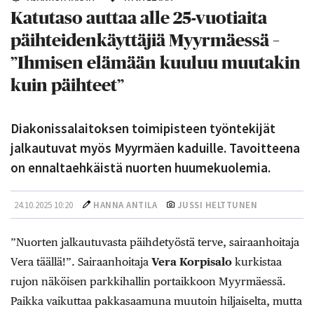
Katutaso auttaa alle 25-vuotiaita
päihteidenkäyttäjiä Myyrmäessä –
”Ihmisen elämään kuuluu muutakin
kuin päihteet”
Diakonissalaitoksen toimipisteen työntekijät
jalkautuvat myös Myyrmäen kaduille. Tavoitteena
on ennaltaehkäistä nuorten huumekuolemia.
24.10.2025 10:20
HANNA ANTILA
JUSSI HELTTUNEN
”Nuorten jalkautuvasta päihdetyöstä terve, sairaanhoitaja
Vera täällä!”. Sairaanhoitaja
Vera Korpisalo
kurkistaa
rujon näköisen parkkihallin portaikkoon Myyrmäessä.
Paikka vaikuttaa pakkasaamuna muutoin hiljaiselta, mutta