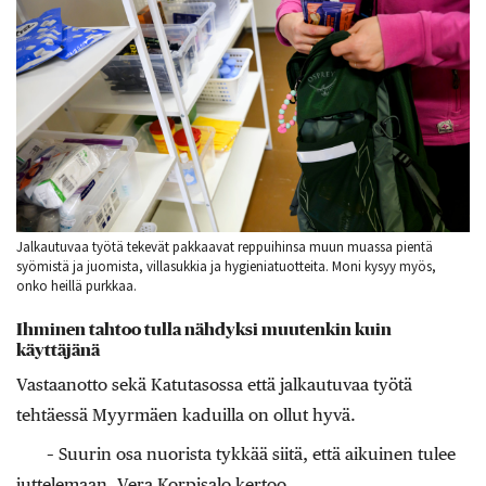
Jalkautuvaa työtä tekevät pakkaavat reppuihinsa muun muassa pientä
syömistä ja juomista, villasukkia ja hygieniatuotteita. Moni kysyy myös,
onko heillä purkkaa.
Ihminen tahtoo tulla nähdyksi muutenkin kuin
käyttäjänä
Vastaanotto sekä Katutasossa että jalkautuvaa työtä
tehtäessä Myyrmäen kaduilla on ollut hyvä.
– Suurin osa nuorista tykkää siitä, että aikuinen tulee
juttelemaan, Vera Korpisalo kertoo.