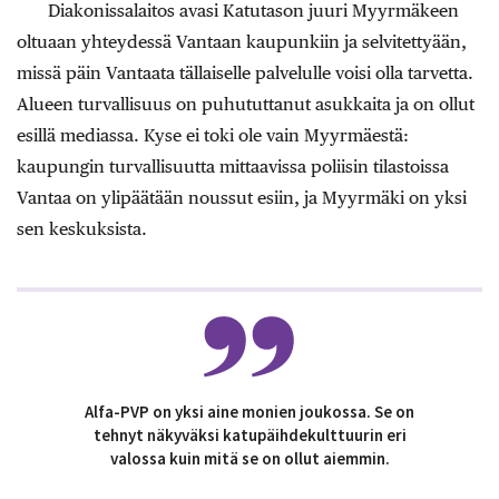
Diakonissalaitos avasi Katutason juuri Myyrmäkeen
oltuaan yhteydessä Vantaan kaupunkiin ja selvitettyään,
missä päin Vantaata tällaiselle palvelulle voisi olla tarvetta.
Alueen turvallisuus on puhututtanut asukkaita ja on ollut
esillä mediassa. Kyse ei toki ole vain Myyrmäestä:
kaupungin turvallisuutta mittaavissa poliisin tilastoissa
Vantaa on ylipäätään noussut esiin, ja Myyrmäki on yksi
sen keskuksista.
Alfa-PVP on yksi aine monien joukossa. Se on
tehnyt näkyväksi katupäihdekulttuurin eri
valossa kuin mitä se on ollut aiemmin.