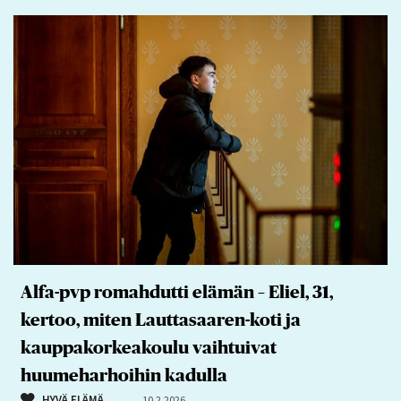
Alfa-pvp romahdutti elämän – Eliel, 31,
kertoo, miten Lauttasaaren-koti ja
kauppakorkeakoulu vaihtuivat
huumeharhoihin kadulla
HYVÄ ELÄMÄ
10.2.2026