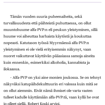
Tämän vuoden suuria puheenaiheita, sekä
turvallisuudesta että päihteistä puhuttaessa, on ollut
muuntohuume alfa-PVP:n eli peukun yleistyminen, sillä
huume voi aiheuttaa harhaista käytöstä ja koukuttaa
nopeasti. Katutason työssä Myyrmäessä alfa-PVP:n
yleistyminen ei ole vielä erityisemmin näkynyt, vaan
nuoret vaikuttavat käyttävän pääasiassa samoja aineita
kuin ennenkin, esimerkiksi alkoholia, kannabista ja
ilokaasua.
– Alfa-PVP on yksi aine monien joukossa. Se on tehnyt
näkyväksi katupäihdekulttuurin eri valossa kuin mitä se
on ollut aiemmin. Eivät nämä ihmiset ole varta vasten
tulleet kadulle käyttämään alfa-PVP:tä, vaan kyllä he ovat
jo olleet siellä, Robert Koski arvioi.