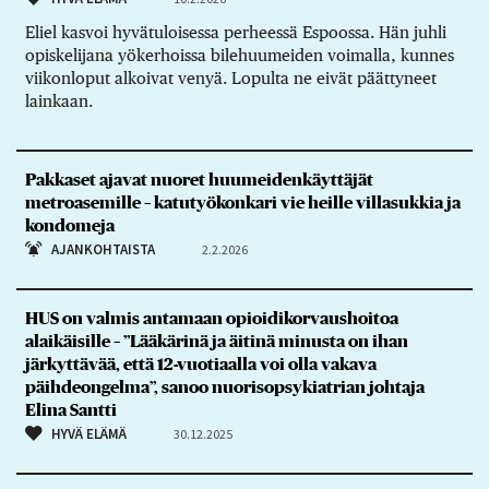
Eliel kasvoi hyvätuloisessa perheessä Espoossa. Hän juhli
opiskelijana yökerhoissa bilehuumeiden voimalla, kunnes
viikonloput alkoivat venyä. Lopulta ne eivät päättyneet
lainkaan.
Pakkaset ajavat nuoret huumeidenkäyttäjät
metroasemille – katutyökonkari vie heille villasukkia ja
kondomeja
AJANKOHTAISTA
2.2.2026
HUS on valmis antamaan opioidikorvaushoitoa
alaikäisille – ”Lääkärinä ja äitinä minusta on ihan
järkyttävää, että 12-vuotiaalla voi olla vakava
päihdeongelma”, sanoo nuorisopsykiatrian johtaja
Elina Santti
HYVÄ ELÄMÄ
30.12.2025