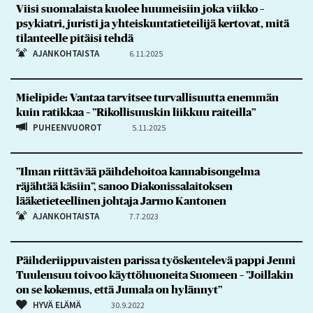
Viisi suomalaista kuolee huumeisiin joka viikko –
psykiatri, juristi ja yhteiskuntatieteilijä kertovat, mitä
tilanteelle pitäisi tehdä
AJANKOHTAISTA
6.11.2025
Mielipide: Vantaa tarvitsee turvallisuutta enemmän
kuin ratikkaa – ”Rikollisuuskin liikkuu raiteilla”
PUHEENVUOROT
5.11.2025
”Ilman riittävää päihdehoitoa kannabisongelma
räjähtää käsiin”, sanoo Diakonissalaitoksen
lääketieteellinen johtaja Jarmo Kantonen
AJANKOHTAISTA
7.7.2023
Päihderiippuvaisten parissa työskentelevä pappi Jenni
Tuulensuu toivoo käyttöhuoneita Suomeen – ”Joillakin
on se kokemus, että Jumala on hylännyt”
HYVÄ ELÄMÄ
30.9.2022