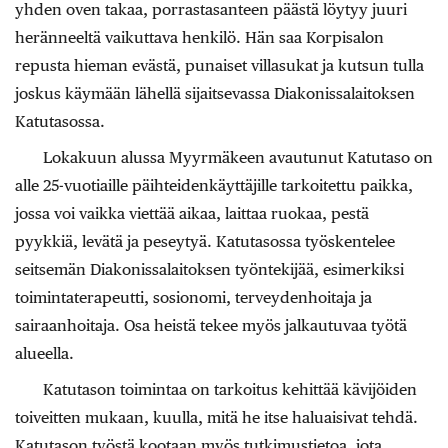
yhden oven takaa, porrastasanteen päästä löytyy juuri
heränneeltä vaikuttava henkilö. Hän saa Korpisalon
repusta hieman evästä, punaiset villasukat ja kutsun tulla
joskus käymään lähellä sijaitsevassa Diakonissalaitoksen
Katutasossa.
Lokakuun alussa Myyrmäkeen avautunut Katutaso on
alle 25-vuotiaille päihteidenkäyttäjille tarkoitettu paikka,
jossa voi vaikka viettää aikaa, laittaa ruokaa, pestä
pyykkiä, levätä ja peseytyä. Katutasossa työskentelee
seitsemän Diakonissalaitoksen työntekijää, esimerkiksi
toimintaterapeutti, sosionomi, terveydenhoitaja ja
sairaanhoitaja. Osa heistä tekee myös jalkautuvaa työtä
alueella.
Katutason toimintaa on tarkoitus kehittää kävijöiden
toiveitten mukaan, kuulla, mitä he itse haluaisivat tehdä.
Katutason työstä kootaan myös tutkimustietoa, jota