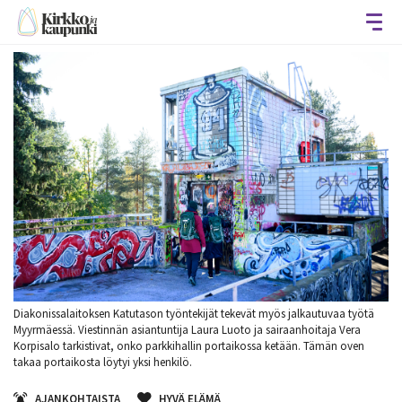
Avaa
Diakonissalaitoksen Katutason työntekijät tekevät myös jalkautuvaa työtä
Myyrmäessä. Viestinnän asiantuntija Laura Luoto ja sairaanhoitaja Vera
Korpisalo tarkistivat, onko parkkihallin portaikossa ketään. Tämän oven
takaa portaikosta löytyi yksi henkilö.
AJANKOHTAISTA
HYVÄ ELÄMÄ