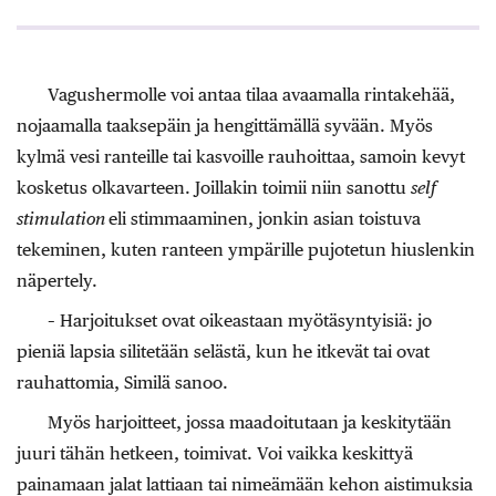
Vagushermolle voi antaa tilaa avaamalla rintakehää,
nojaamalla taaksepäin ja hengittämällä syvään. Myös
kylmä vesi ranteille tai kasvoille rauhoittaa, samoin kevyt
kosketus olkavarteen. Joillakin toimii niin sanottu
self
stimulation
eli stimmaaminen, jonkin asian toistuva
tekeminen, kuten ranteen ympärille pujotetun hiuslenkin
näpertely.
– Harjoitukset ovat oikeastaan myötäsyntyisiä: jo
pieniä lapsia silitetään selästä, kun he itkevät tai ovat
rauhattomia, Similä sanoo.
Myös harjoitteet, jossa maadoitutaan ja keskitytään
juuri tähän hetkeen, toimivat. Voi vaikka keskittyä
painamaan jalat lattiaan tai nimeämään kehon aistimuksia