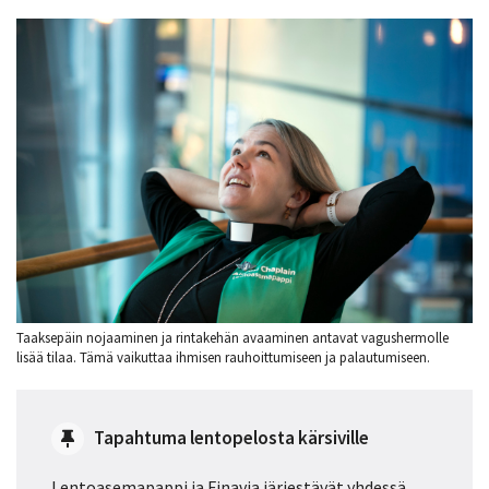
Taaksepäin nojaaminen ja rintakehän avaaminen antavat vagushermolle
lisää tilaa. Tämä vaikuttaa ihmisen rauhoittumiseen ja palautumiseen.
Tapahtuma lentopelosta kärsiville
Lentoasemapappi ja Finavia järjestävät yhdessä