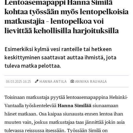
Lentoasemapappi Hanna Similä
kohtaa työssään myös lentopelkoisia
matkustajia – lentopelkoa voi
lievittää kehollisilla harjoituksilla
Esimerkiksi kylmä vesi ranteille tai hetkeen
keskittyminen saattavat auttaa ihmistä, jota
tuleva matka pelottaa.
06.03.2025 16:25
HANNA ANTILA
ANNIKA RAUHALA
Toisinaan matkustaja pyytää lentoasemapappina Helsinki-
Vantaalla työskentelevää
Hanna Similää
siunaamaan
hänet matkaan. Osa kaipaa siunausta ennen lentoa ihan
muuten vain, joskus matkustajaa taas jännittää jokin asia
tulevassa reissussa itsessään. Työssään Similä on