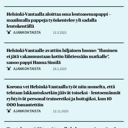
Helsinki-Vantaalla aloittaa oma lentoasemapappi –
maailmalla pappeja työskentelee yli sadalla
lentokentällä
AJANKOHTAISTA
13.3.2023
Helsinki-Vantaalle avattiin hiljainen huone: ”Ihminen
ei jätä vakaumustaan kotiin lähtiessään matkalle”,
sanoo pappi Hanna Similä
AJANKOHTAISTA
24.1.2023
Korona vei Helsinki-Vantaalla työt niin monelta, että
tehtaan lakkautuksetkin jäävät toiseksi – lentoemännät
ryhtyivät personal trainereiksi ja hoitajiksi, kun 10
000 lomautettiin
AJANKOHTAISTA
12.11.2020