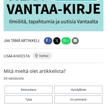
JAA TÄMÄ ARTIKKELI:
1
4
LISÄÄ AIHEESTA:
vantaa
Mitä mieltä olet artikkelista?
24
vastausta
Kiinnostava
Hyödyllinen
Tylsä
En ymmärrä