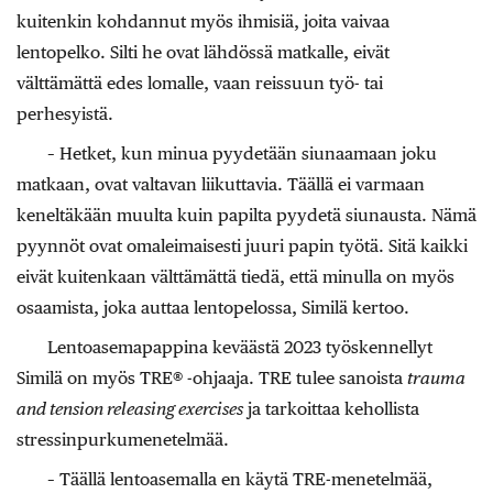
kuitenkin kohdannut myös ihmisiä, joita vaivaa
lentopelko. Silti he ovat lähdössä matkalle, eivät
välttämättä edes lomalle, vaan reissuun työ- tai
perhesyistä.
– Hetket, kun minua pyydetään siunaamaan joku
matkaan, ovat valtavan liikuttavia. Täällä ei varmaan
keneltäkään muulta kuin papilta pyydetä siunausta. Nämä
pyynnöt ovat omaleimaisesti juuri papin työtä. Sitä kaikki
eivät kuitenkaan välttämättä tiedä, että minulla on myös
osaamista, joka auttaa lentopelossa, Similä kertoo.
Lentoasemapappina keväästä 2023 työskennellyt
Similä on myös TRE® -ohjaaja. TRE tulee sanoista
trauma
and tension releasing exercises
ja tarkoittaa kehollista
stressinpurkumenetelmää.
– Täällä lentoasemalla en käytä TRE-menetelmää,