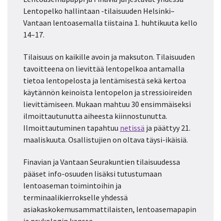
Lentopelko hallintaan -tilaisuuden Helsinki–
Vantaan lentoasemalla tiistaina 1. huhtikuuta kello
14–17.
Tilaisuus on kaikille avoin ja maksuton. Tilaisuuden
tavoitteena on lievittää lentopelkoa antamalla
tietoa lentopelosta ja lentämisestä sekä kertoa
käytännön keinoista lentopelon ja stressioireiden
lievittämiseen. Mukaan mahtuu 30 ensimmäiseksi
ilmoittautunutta aiheesta kiinnostunutta.
Ilmoittautuminen tapahtuu
netissä
ja päättyy 21.
maaliskuuta. Osallistujien on oltava täysi-ikäisiä.
Finavian ja Vantaan Seurakuntien tilaisuudessa
pääset info-osuuden lisäksi tutustumaan
lentoaseman toimintoihin ja
terminaalikierrokselle yhdessä
asiakaskokemusammattilaisten, lentoasemapapin
ja psykologin kanssa.