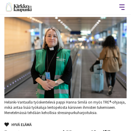
Avaa
Helsinki-Vantaalla työskentelevä pappi Hanna Similä on myös TRE®-ohjaaja,
mikä antaa lisää työkaluja lentopelosta kärsivien ihmisten tukemiseen.
Menetelmässä tehdään kehollisia stressinpurkuharjoituksia.
HYVÄ ELÄMÄ