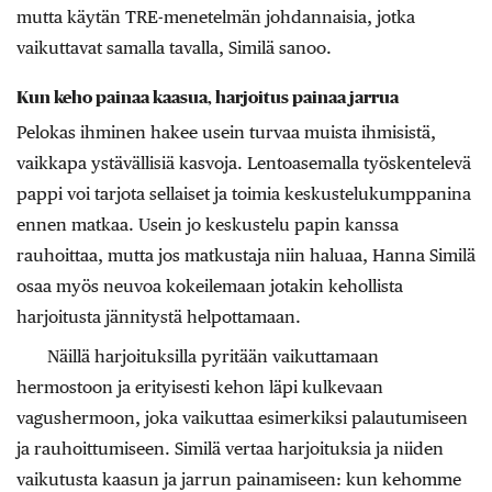
mutta käytän TRE-menetelmän johdannaisia, jotka
vaikuttavat samalla tavalla, Similä sanoo.
Kun keho painaa kaasua, harjoitus painaa jarrua
Pelokas ihminen hakee usein turvaa muista ihmisistä,
vaikkapa ystävällisiä kasvoja. Lentoasemalla työskentelevä
pappi voi tarjota sellaiset ja toimia keskustelukumppanina
ennen matkaa. Usein jo keskustelu papin kanssa
rauhoittaa, mutta jos matkustaja niin haluaa, Hanna Similä
osaa myös neuvoa kokeilemaan jotakin kehollista
harjoitusta jännitystä helpottamaan.
Näillä harjoituksilla pyritään vaikuttamaan
hermostoon ja erityisesti kehon läpi kulkevaan
vagushermoon, joka vaikuttaa esimerkiksi palautumiseen
ja rauhoittumiseen. Similä vertaa harjoituksia ja niiden
vaikutusta kaasun ja jarrun painamiseen: kun kehomme