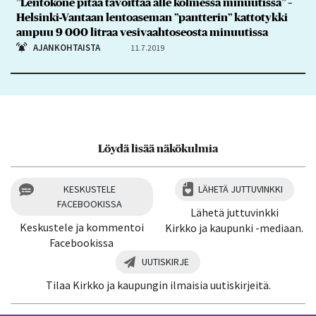
”Lentokone pitää tavoittaa alle kolmessa minuutissa” –
Helsinki-Vantaan lentoaseman ”pantterin” kattotykki
ampuu 9 000 litraa vesivaahtoseosta minuutissa
AJANKOHTAISTA
11.7.2019
Löydä lisää näkökulmia
KESKUSTELE
LÄHETÄ JUTTUVINKKI
FACEBOOKISSA
Lähetä juttuvinkki
Keskustele ja kommentoi
Kirkko ja kaupunki -mediaan.
Facebookissa
UUTISKIRJE
Tilaa Kirkko ja kaupungin ilmaisia uutiskirjeitä.