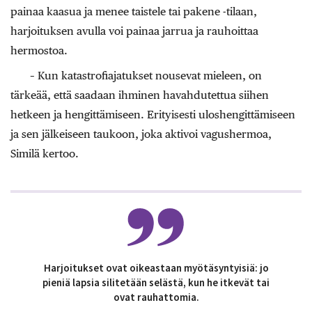
painaa kaasua ja menee taistele tai pakene -tilaan,
harjoituksen avulla voi painaa jarrua ja rauhoittaa
hermostoa.
– Kun katastrofiajatukset nousevat mieleen, on
tärkeää, että saadaan ihminen havahdutettua siihen
hetkeen ja hengittämiseen. Erityisesti uloshengittämiseen
ja sen jälkeiseen taukoon, joka aktivoi vagushermoa,
Similä kertoo.
Harjoitukset ovat oikeastaan myötäsyntyisiä: jo
pieniä lapsia silitetään selästä, kun he itkevät tai
ovat rauhattomia.