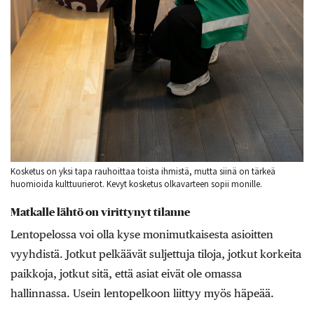
Kosketus on yksi tapa rauhoittaa toista ihmistä, mutta siinä on tärkeä
huomioida kulttuurierot. Kevyt kosketus olkavarteen sopii monille.
Matkalle lähtö on virittynyt tilanne
Lentopelossa voi olla kyse monimutkaisesta asioitten
vyyhdistä. Jotkut pelkäävät suljettuja tiloja, jotkut korkeita
paikkoja, jotkut sitä, että asiat eivät ole omassa
hallinnassa. Usein lentopelkoon liittyy myös häpeää.