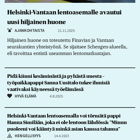
Helsinki-Vantaan lentoasemalle avautui
uusi hiljainen huone
AJANKOHTAISTA
21.11.2025
Hiljainen huone on toteutettu Finavian ja Vantaan
seurakuntien yhteistyönä. Se sijaitsee Schengen-alueella,
eli tavoittaa entistä useamman lentomatkustajan.
Pidä kiinni kesäminästä ja pyhästä unesta –
työpaikkapappi Sanna Uusitalo tukee ihmisiä
vaativaksi käyneessä työelämässä
HYVÄ ELÄMÄ
4.8.2025
Helsinki-Vantaan lentoasemalla voi törmätä pappi
Hanna Similään, joka ei ole lentoon lähdössä: ”Minun
puoleeni voi kääntyä minkä asian kanssa tahansa”
HENGELLISYYS
14.4.2023