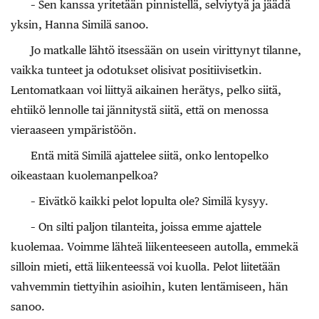
– Sen kanssa yritetään pinnistellä, selviytyä ja jäädä
yksin, Hanna Similä sanoo.
Jo matkalle lähtö itsessään on usein virittynyt tilanne,
vaikka tunteet ja odotukset olisivat positiivisetkin.
Lentomatkaan voi liittyä aikainen herätys, pelko siitä,
ehtiikö lennolle tai jännitystä siitä, että on menossa
vieraaseen ympäristöön.
Entä mitä Similä ajattelee siitä, onko lentopelko
oikeastaan kuolemanpelkoa?
– Eivätkö kaikki pelot lopulta ole? Similä kysyy.
– On silti paljon tilanteita, joissa emme ajattele
kuolemaa. Voimme lähteä liikenteeseen autolla, emmekä
silloin mieti, että liikenteessä voi kuolla. Pelot liitetään
vahvemmin tiettyihin asioihin, kuten lentämiseen, hän
sanoo.