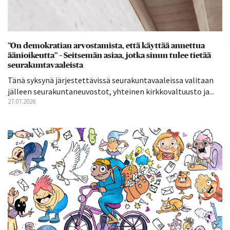
”On demokratian arvostamista, että käyttää annettua
äänioikeutta” – Seitsemän asiaa, jotka sinun tulee tietää
seurakuntavaaleista
Tänä syksynä järjestettävissä seurakuntavaaleissa valitaan
jälleen seurakuntaneuvostot, yhteinen kirkkovaltuusto ja...
27.07.2026