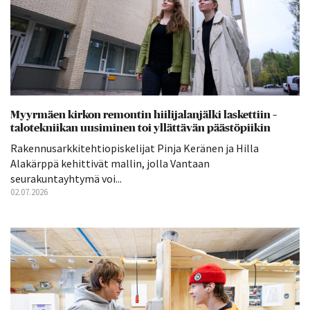
Myyrmäen kirkon remontin hiilijalanjälki laskettiin –
talotekniikan uusiminen toi yllättävän päästöpiikin
Rakennusarkkitehtiopiskelijat Pinja Keränen ja Hilla
Alakärppä kehittivät mallin, jolla Vantaan
seurakuntayhtymä voi...
02.07.2026