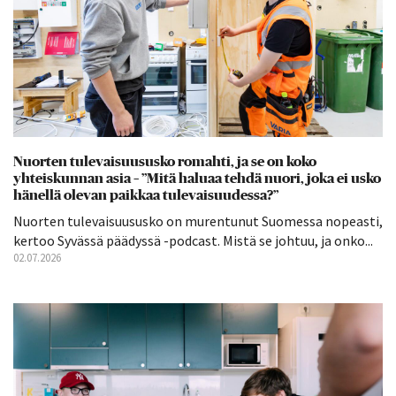
Nuorten tulevaisuususko romahti, ja se on koko
yhteiskunnan asia – ”Mitä haluaa tehdä nuori, joka ei usko
hänellä olevan paikkaa tulevaisuudessa?”
Nuorten tulevaisuususko on murentunut Suomessa nopeasti,
kertoo Syvässä päädyssä -podcast. Mistä se johtuu, ja onko...
02.07.2026