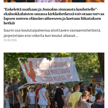
”Enkeleitä matkaan ja Jumalan siunausta koulutielle”–
ekaluokkalaisten omassa kirkkohetkessä toivotaan turvaa
lapsen uuteen elämänvaiheeseen ja koetaan liikutuksen
hetkiä
Suurin osa koulutaipaleensa aloittavien siunaamishetkistä
järjestetään ensi viikolla kun koulut alkavat....
05.08.2026