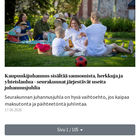
Kaupunkijuhannus sisältää saunomista, herkkuja ja
yhteislaulua – seurakunnat järjestävät useita
juhannusjuhlia
Seurakunnan juhannusjuhla on hyvä vaihtoehto, jos kaipaa
maksutonta ja päihteetöntä juhlintaa.
17.06.2026
Sivu 1 / 105