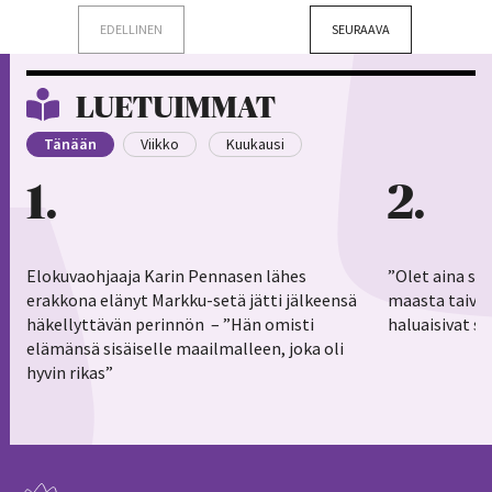
EDELLINEN
SEURAAVA
LUETUIMMAT
Tänään
Viikko
Kuukausi
1
2
Elokuvaohjaaja Karin Pennasen lähes
”Olet aina sy
erakkona elänyt Markku-setä jätti jälkeensä
maasta taivaa
häkellyttävän perinnön – ”Hän omisti
haluaisivat s
elämänsä sisäiselle maailmalleen, joka oli
hyvin rikas”