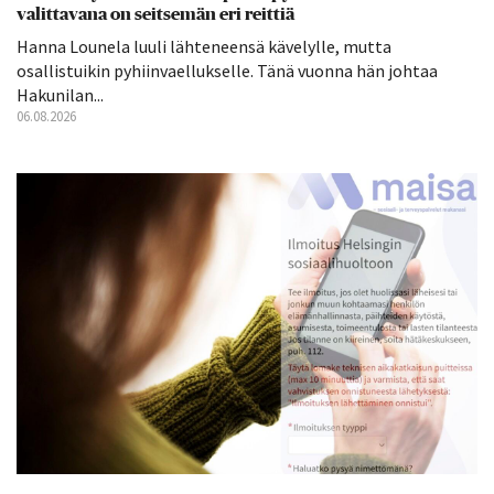
valittavana on seitsemän eri reittiä
Hanna Lounela luuli lähteneensä kävelylle, mutta
osallistuikin pyhiinvaellukselle. Tänä vuonna hän johtaa
Hakunilan...
06.08.2026