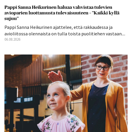
Pappi Sanna Heikurinen haluaa vahvistaa tulevien
avioparien luottamusta tulevaisuuteen – ”Kaikki kyllä
sujuu”
Pappi Sanna Heikurinen ajattelee, että rakkaudessa ja
avioliitossa olennaista on tulla toista puolitiehen vastaan....
06.08.2026