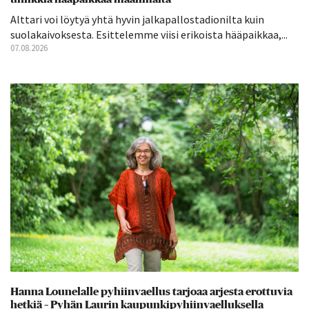
Alttari voi löytyä yhtä hyvin jalkapallostadionilta kuin
suolakaivoksesta. Esittelemme viisi erikoista hääpaikkaa,...
07.08.2026
Hanna Lounelalle pyhiinvaellus tarjoaa arjesta erottuvia
hetkiä – Pyhän Laurin kaupunkipyhiinvaelluksella