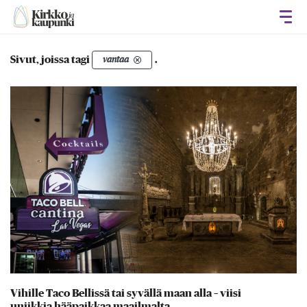
Avaa
Sivut, joissa tagi
.
vantaa
Vihille Taco Bellissä tai syvällä maan alla – viisi
uniikkia hääpaikkaa maailmalta