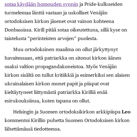
sotaa käydään homouden synnin
ja Pride-kulkueiden
turmelemaa länttä vastaan ja uskolliset Venäjän
ortodoksisen kirkon jäsenet ovat vainon kohteena
Donbassissa. Kirill pitää sotaa oikeutettuna, sillä kyse on
taistelusta ”perinteisten arvojen” puolesta.
Muu ortodoksinen maailma on ollut järkyttynyt
havaitessaan, että patriarkka on sitonut kirkon äänen
osaksi valtion propagandakoneistoa. Myös Venäjän
kirkon sisältä on tullut kritiikkiä ja esimerkiksi sen alaisen
ukrainalaisen kirkon monet papit ja piispat ovat
kieltäytyneet liittymästä patriarkka Kirilliä enää
esirukouksiinsa, kuten tapana on ollut.
Helsingin ja Suomen ortodoksikirkon arkkipiispa
Leo
kommentoi Kirillin puhetta Suomen Ortodoksisen kirkon
lähettämässä tiedotteessa.