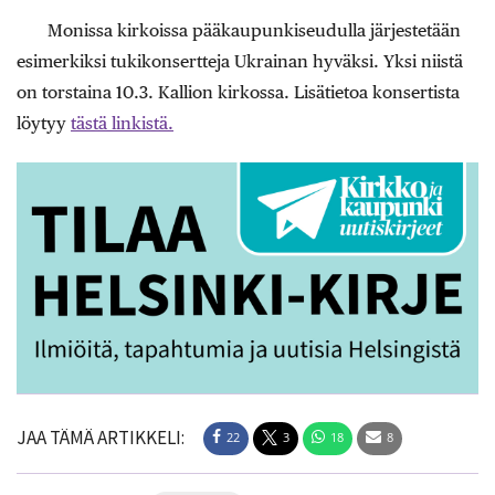
Monissa kirkoissa pääkaupunkiseudulla järjestetään
esimerkiksi tukikonsertteja Ukrainan hyväksi. Yksi niistä
on torstaina 10.3. Kallion kirkossa. Lisätietoa konsertista
löytyy
tästä linkistä.
JAA TÄMÄ ARTIKKELI:
22
3
18
8