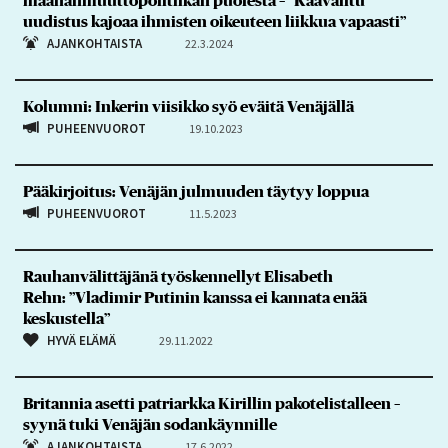
maahanmuuttopolitiikan puolesta – ”Kaavailtu
uudistus kajoaa ihmisten oikeuteen liikkua vapaasti”
AJANKOHTAISTA
22.3.2024
Kolumni: Inkerin viisikko syö eväitä Venäjällä
PUHEENVUOROT
19.10.2023
Pääkirjoitus: Venäjän julmuuden täytyy loppua
PUHEENVUOROT
11.5.2023
Rauhanvälittäjänä työskennellyt Elisabeth
Rehn: ”Vladimir Putinin kanssa ei kannata enää
keskustella”
HYVÄ ELÄMÄ
29.11.2022
Britannia asetti patriarkka Kirillin pakotelistalleen –
syynä tuki Venäjän sodankäynnille
AJANKOHTAISTA
17.6.2022