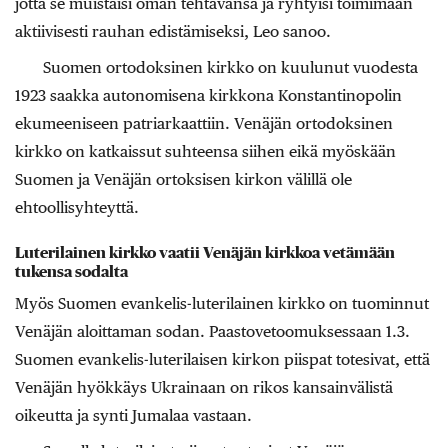
jotta se muistaisi oman tehtävänsä ja ryhtyisi toimimaan
aktiivisesti rauhan edistämiseksi, Leo sanoo.
Suomen ortodoksinen kirkko on kuulunut vuodesta
1923 saakka autonomisena kirkkona Konstantinopolin
ekumeeniseen patriarkaattiin. Venäjän ortodoksinen
kirkko on katkaissut suhteensa siihen eikä myöskään
Suomen ja Venäjän ortoksisen kirkon välillä ole
ehtoollisyhteyttä.
Luterilainen kirkko vaatii Venäjän kirkkoa vetämään
tukensa sodalta
Myös Suomen evankelis-luterilainen kirkko on tuominnut
Venäjän aloittaman sodan. Paastovetoomuksessaan 1.3.
Suomen evankelis-luterilaisen kirkon piispat totesivat, että
Venäjän hyökkäys Ukrainaan on rikos kansainvälistä
oikeutta ja synti Jumalaa vastaan.