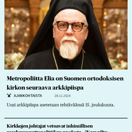
Metropoliitta Elia on Suomen ortodoksisen
kirkon seuraava arkkipiispa
AJANKOHTAISTA
28.11.2024
Uusi arkkipiispa asetetaan tehtäväänsä 15. joulukuuta.
Kirkkojen johtajat vetoavat inhimillisen