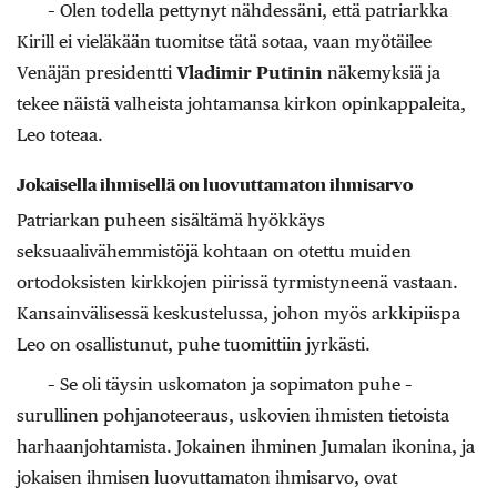
– Olen todella pettynyt nähdessäni, että patriarkka
Kirill ei vieläkään tuomitse tätä sotaa, vaan myötäilee
Venäjän presidentti
Vladimir Putinin
näkemyksiä ja
tekee näistä valheista johtamansa kirkon opinkappaleita,
Leo toteaa.
Jokaisella ihmisellä on luovuttamaton ihmisarvo
Patriarkan puheen sisältämä hyökkäys
seksuaalivähemmistöjä kohtaan on otettu muiden
ortodoksisten kirkkojen piirissä tyrmistyneenä vastaan.
Kansainvälisessä keskustelussa, johon myös arkkipiispa
Leo on osallistunut, puhe tuomittiin jyrkästi.
– Se oli täysin uskomaton ja sopimaton puhe –
surullinen pohjanoteeraus, uskovien ihmisten tietoista
harhaanjohtamista. Jokainen ihminen Jumalan ikonina, ja
jokaisen ihmisen luovuttamaton ihmisarvo, ovat