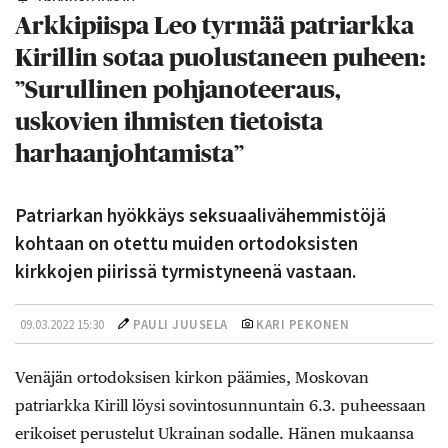
Arkkipiispa Leo tyrmää patriarkka
Kirillin sotaa puolustaneen puheen:
”Surullinen pohjanoteeraus,
uskovien ihmisten tietoista
harhaanjohtamista”
Patriarkan hyökkäys seksuaalivähemmistöjä
kohtaan on otettu muiden ortodoksisten
kirkkojen piirissä tyrmistyneenä vastaan.
09.03.2022 15:30
PAULI JUUSELA
KARI PEKONEN
Venäjän ortodoksisen kirkon päämies, Moskovan
patriarkka Kirill löysi sovintosunnuntain 6.3. puheessaan
erikoiset perustelut Ukrainan sodalle. Hänen mukaansa