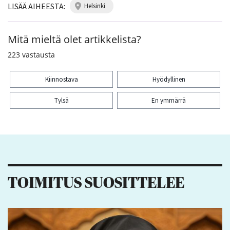
LISÄÄ AIHEESTA:
helsinki
Mitä mieltä olet artikkelista?
223
vastausta
Kiinnostava
Hyödyllinen
Tylsä
En ymmärrä
Kiitos palautteesta! Jaa artikkeli:
22
3
18
8
TOIMITUS SUOSITTELEE