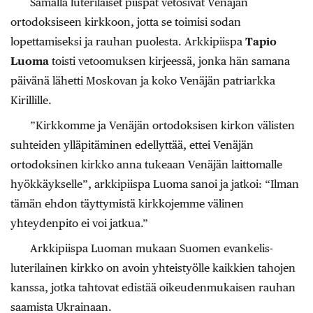
Samalla luterilaiset piispat vetosivat Venäjän
ortodoksiseen kirkkoon, jotta se toimisi sodan
lopettamiseksi ja rauhan puolesta. Arkkipiispa
Tapio
Luoma
toisti vetoomuksen kirjeessä, jonka hän samana
päivänä lähetti Moskovan ja koko Venäjän patriarkka
Kirillille.
”Kirkkomme ja Venäjän ortodoksisen kirkon välisten
suhteiden ylläpitäminen edellyttää, ettei Venäjän
ortodoksinen kirkko anna tukeaan Venäjän laittomalle
hyökkäykselle”, arkkipiispa Luoma sanoi ja jatkoi: “Ilman
tämän ehdon täyttymistä kirkkojemme välinen
yhteydenpito ei voi jatkua.”
Arkkipiispa Luoman mukaan Suomen evankelis-
luterilainen kirkko on avoin yhteistyölle kaikkien tahojen
kanssa, jotka tahtovat edistää oikeudenmukaisen rauhan
saamista Ukrainaan.