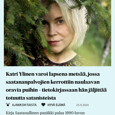
Katri Ylinen varoi lapsena metsää, jossa
saatananpalvojien kerrottiin naulaavan
oravia puihin – tietokirjassaan hän jäljittää
totuutta satanisteista
AJANKOHTAISTA
HYVÄ ELÄMÄ
25.9.2024
Kirja Saatanallinen paniikki palaa 1990-luvun