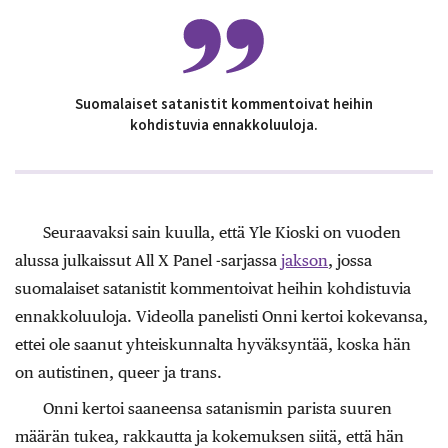
Suomalaiset satanistit kommentoivat heihin
kohdistuvia ennakkoluuloja.
Seuraavaksi sain kuulla, että Yle Kioski on vuoden
alussa julkaissut All X Panel -sarjassa
jakson
, jossa
suomalaiset satanistit kommentoivat heihin kohdistuvia
ennakkoluuloja. Videolla panelisti Onni kertoi kokevansa,
ettei ole saanut yhteiskunnalta hyväksyntää, koska hän
on autistinen, queer ja trans.
Onni kertoi saaneensa satanismin parista suuren
määrän tukea, rakkautta ja kokemuksen siitä, että hän