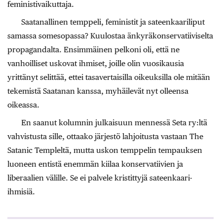
feministivaikuttaja.
Saatanallinen temppeli, feministit ja sateenkaariliput
samassa somesopassa? Kuulostaa änkyräkonservatiiviselta
propagandalta. Ensimmäinen pelkoni oli, että ne
vanhoilliset uskovat ihmiset, joille olin vuosikausia
yrittänyt selittää, ettei tasavertaisilla oikeuksilla ole mitään
tekemistä Saatanan kanssa, myhäilevät nyt olleensa
oikeassa.
En saanut kolumnin julkaisuun mennessä Seta ry:ltä
vahvistusta sille, ottaako järjestö lahjoitusta vastaan The
Satanic Templeltä, mutta uskon temppelin tempauksen
luoneen entistä enemmän kiilaa konservatiivien ja
liberaalien välille. Se ei palvele kristittyjä sateenkaari-
ihmisiä.