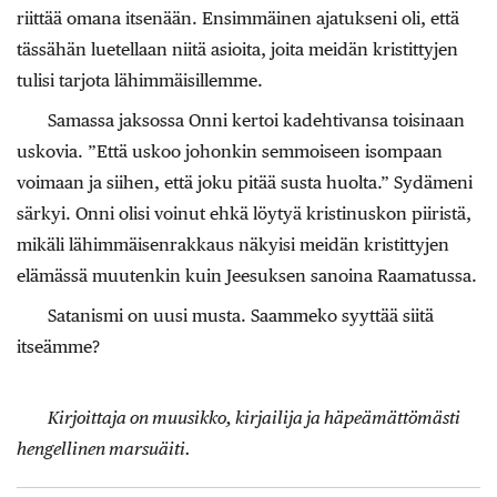
riittää omana itsenään. Ensimmäinen ajatukseni oli, että
tässähän luetellaan niitä asioita, joita meidän kristittyjen
tulisi tarjota lähimmäisillemme.
Samassa jaksossa Onni kertoi kadehtivansa toisinaan
uskovia. ”Että uskoo johonkin semmoiseen isompaan
voimaan ja siihen, että joku pitää susta huolta.” Sydämeni
särkyi. Onni olisi voinut ehkä löytyä kristinuskon piiristä,
mikäli lähimmäisenrakkaus näkyisi meidän kristittyjen
elämässä muutenkin kuin Jeesuksen sanoina Raamatussa.
Satanismi on uusi musta. Saammeko syyttää siitä
itseämme?
Kirjoittaja on muusikko, kirjailija ja häpeämättömästi
hengellinen marsuäiti.