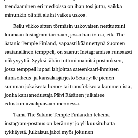
trendaaminen eri medioissa on ihan tosi juttu, vaikka
minunkin oli sitä aluksi vaikea uskoa.
Reilu viikko sitten törmäsin uskovaisen nettituttuni
luomaan Instagram-tarinaan, jossa hän totesi, että The
Satanic Temple Finland, vapaasti käännettynä Suomen
saatanallinen temppeli, on saanut Instagramissa runsaasti
näkyvyyttä. Syyksi tähän tuttuni mainitsi postauksen,
jossa temppeli lupasi lahjoittaa sateenkaari-ihmisten
ihmisoikeus- ja kansalaisjärjestö Seta ry:lle pienen
summan jokaisesta homo- tai transfobisesta kommentista,
jonka kansanedustaja Päivi Räsänen julkaisee
eduskuntavaalipäivään mennessä.
Tämä The Satanic Temple Finlandin tekemä
instagram-postaus on kerännyt jo yli kuusituhatta
tykkäystä. Julkaisua jakoi myös jokunen