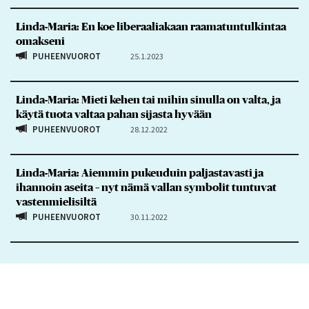
Linda-Maria: En koe liberaaliakaan raamatuntulkintaa
omakseni
PUHEENVUOROT
25.1.2023
Linda-Maria: Mieti kehen tai mihin sinulla on valta, ja
käytä tuota valtaa pahan sijasta hyvään
PUHEENVUOROT
28.12.2022
Linda-Maria: Aiemmin pukeuduin paljastavasti ja
ihannoin aseita – nyt nämä vallan symbolit tuntuvat
vastenmielisiltä
PUHEENVUOROT
30.11.2022