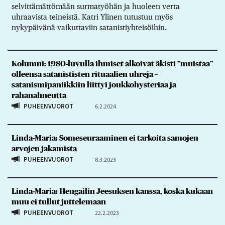
selvittämättömään surmatyöhän ja huoleen verta
uhraavista teineistä. Katri Ylinen tutustuu myös
nykypäivänä vaikuttaviin satanistiyhteisöihin.
Kolumni: 1980-luvulla ihmiset alkoivat äkisti ”muistaa”
olleensa satanististen rituaalien uhreja –
satanismipaniikkiin liittyi joukkohysteriaa ja
rahanahneutta
PUHEENVUOROT
6.2.2024
Linda-Maria: Someseuraaminen ei tarkoita samojen
arvojen jakamista
PUHEENVUOROT
8.3.2023
Linda-Maria: Hengailin Jeesuksen kanssa, koska kukaan
muu ei tullut juttelemaan
PUHEENVUOROT
22.2.2023