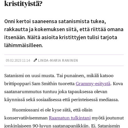
kristityistä?
Onni kertoi saaneensa satanismista tukea,
rakkautta ja kokemuksen siitä, että riittää omana
itsenään. Näitä asioita kristittyjen tulisi tarjota
lähimmäisilleen.
09.02.2023 11:14
LINDA-MARIA RANINEN
Satanismi on uusi musta. Tai punainen, mikäli katsoo
brittipoppari Sam Smithin tuoretta
Grammy-esitystä
. Kova
saatanarummutus tuntuu joka tapauksessa olevan
käynnissä sekä sosiaalisessa että perinteisessä mediassa.
Huomiossani ei ole kyse siitä, että olisin
konservatiivisemman
Raamatun tulkintani
myötä joutunut
jonkinlaiseen 90-luvun saatanapaniikkiin. Ei. Satanismin