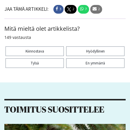
JAA TÄMÄ ARTIKKELI:
3
2
7
2
Mitä mieltä olet artikkelista?
149
vastausta
Kiinnostava
Hyödyllinen
Tylsä
En ymmärrä
Kiitos palautteesta! Jaa artikkeli:
3
2
7
2
TOIMITUS SUOSITTELEE