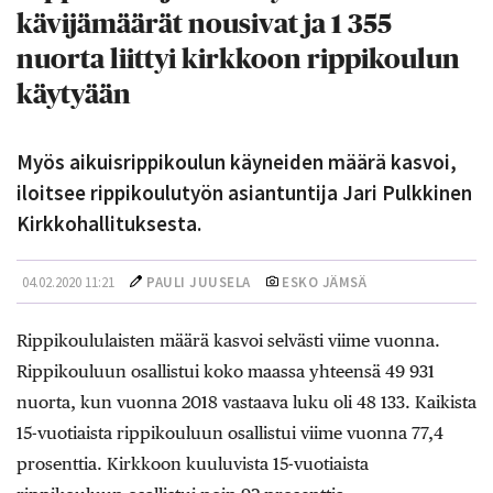
kävijämäärät nousivat ja 1 355
nuorta liittyi kirkkoon rippikoulun
käytyään
Myös aikuisrippikoulun käyneiden määrä kasvoi,
iloitsee rippikoulutyön asiantuntija Jari Pulkkinen
Kirkkohallituksesta.
04.02.2020 11:21
PAULI JUUSELA
ESKO JÄMSÄ
Rippikoululaisten määrä kasvoi selvästi viime vuonna.
Rippikouluun osallistui koko maassa yhteensä 49 931
nuorta, kun vuonna 2018 vastaava luku oli 48 133. Kaikista
15-vuotiaista rippikouluun osallistui viime vuonna 77,4
prosenttia. Kirkkoon kuuluvista 15-vuotiaista