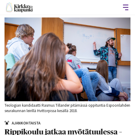
Avaa
Teologian kandidaatti Rasmus Tillander pitämässä oppituntia Espoonlahden
seurakunnan leirillä Hvittorpissa kesällä 2018.
AJANKOHTAISTA
Rippikoulu jatkaa myötätuulessa –