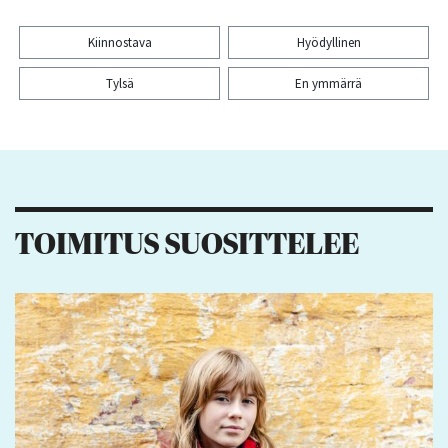
Kiinnostava
Hyödyllinen
Tylsä
En ymmärrä
Kiitos palautteesta! Jaa artikkeli:
11
3
2
TOIMITUS SUOSITTELEE