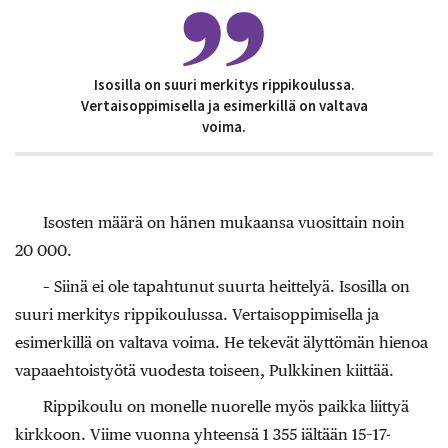
Isosilla on suuri merkitys rippikoulussa.
Vertaisoppimisella ja esimerkillä on valtava
voima.
Isosten määrä on hänen mukaansa vuosittain noin
20 000.
– Siinä ei ole tapahtunut suurta heittelyä. Isosilla on
suuri merkitys rippikoulussa. Vertaisoppimisella ja
esimerkillä on valtava voima. He tekevät älyttömän hienoa
vapaaehtoistyötä vuodesta toiseen, Pulkkinen kiittää.
Rippikoulu on monelle nuorelle myös paikka liittyä
kirkkoon. Viime vuonna yhteensä 1 355 iältään 15–17-