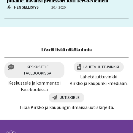
pitkälle, havaitsi professori Kati Tervo-Niemelä
HENGELLISYYS
20.4.2020
Löydä lisää näkökulmia
KESKUSTELE
LÄHETÄ JUTTUVINKKI
FACEBOOKISSA
Lähetä juttuvinkki
Keskustele ja kommentoi
Kirkko ja kaupunki -mediaan.
Facebookissa
UUTISKIRJE
Tilaa Kirkko ja kaupungin ilmaisia uutiskirjeitä.