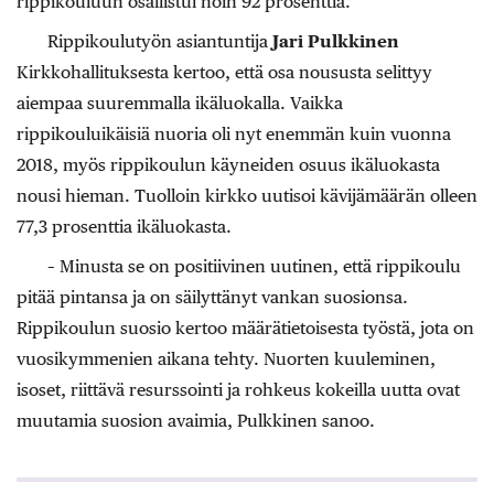
rippikouluun osallistui noin 92 prosenttia.
Rippikoulutyön asiantuntija
Jari Pulkkinen
Kirkkohallituksesta kertoo, että osa noususta selittyy
aiempaa suuremmalla ikäluokalla. Vaikka
rippikouluikäisiä nuoria oli nyt enemmän kuin vuonna
2018, myös rippikoulun käyneiden osuus ikäluokasta
nousi hieman. Tuolloin kirkko uutisoi kävijämäärän olleen
77,3 prosenttia ikäluokasta.
– Minusta se on positiivinen uutinen, että rippikoulu
pitää pintansa ja on säilyttänyt vankan suosionsa.
Rippikoulun suosio kertoo määrätietoisesta työstä, jota on
vuosikymmenien aikana tehty. Nuorten kuuleminen,
isoset, riittävä resurssointi ja rohkeus kokeilla uutta ovat
muutamia suosion avaimia, Pulkkinen sanoo.