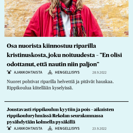
Osa nuorista kiinnostuu riparilla
kristinuskosta, joku noituudesta – ”En olisi
odottanut, että nautin niin paljon”
AJANKOHTAISTA
HENGELLISYYS
28.9.2022
Nuoret pohtivat riparilla helvettiä ja pitävät hauskaa.
Rippikoulua kiitellään kyselyissä.
Joustavasti rippikoulun kyytiin ja pois – aikuisten
rippikouluryhmässä Rekolan seurakunnassa
pysähdytään kolmella pysäkillä
AJANKOHTAISTA
HENGELLISYYS
23.9.2022