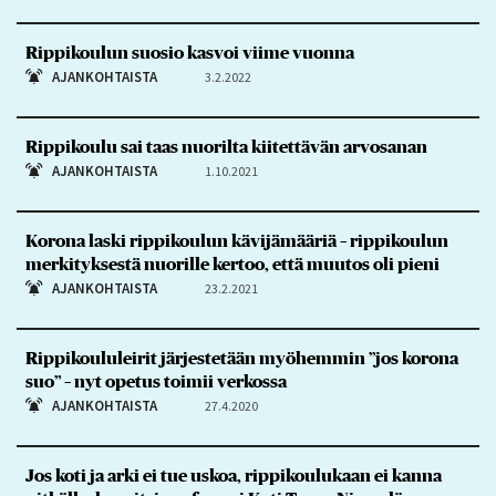
Rippikoulun suosio kasvoi viime vuonna
AJANKOHTAISTA
3.2.2022
Rippikoulu sai taas nuorilta kiitettävän arvosanan
AJANKOHTAISTA
1.10.2021
Korona laski rippikoulun kävijämääriä – rippikoulun
merkityksestä nuorille kertoo, että muutos oli pieni
AJANKOHTAISTA
23.2.2021
Rippikoululeirit järjestetään myöhemmin ”jos korona
suo” – nyt opetus toimii verkossa
AJANKOHTAISTA
27.4.2020
Jos koti ja arki ei tue uskoa, rippikoulukaan ei kanna