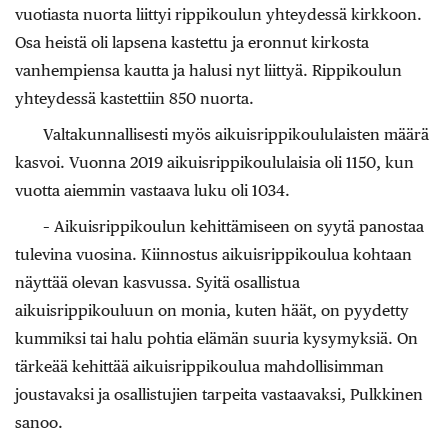
vuotiasta nuorta liittyi rippikoulun yhteydessä kirkkoon.
Osa heistä oli lapsena kastettu ja eronnut kirkosta
vanhempiensa kautta ja halusi nyt liittyä. Rippikoulun
yhteydessä kastettiin 850 nuorta.
Valtakunnallisesti myös aikuisrippikoululaisten määrä
kasvoi. Vuonna 2019 aikuisrippikoululaisia oli 1150, kun
vuotta aiemmin vastaava luku oli 1034.
– Aikuisrippikoulun kehittämiseen on syytä panostaa
tulevina vuosina. Kiinnostus aikuisrippikoulua kohtaan
näyttää olevan kasvussa. Syitä osallistua
aikuisrippikouluun on monia, kuten häät, on pyydetty
kummiksi tai halu pohtia elämän suuria kysymyksiä. On
tärkeää kehittää aikuisrippikoulua mahdollisimman
joustavaksi ja osallistujien tarpeita vastaavaksi, Pulkkinen
sanoo.