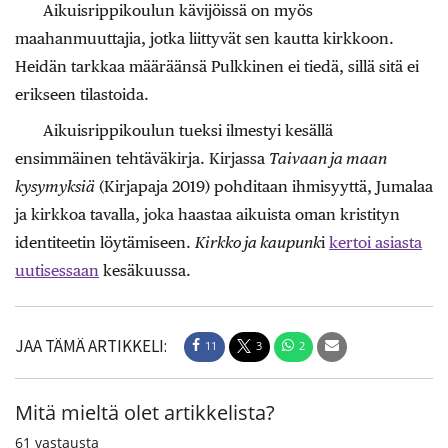
Aikuisrippikoulun kävijöissä on myös
maahanmuuttajia, jotka liittyvät sen kautta kirkkoon.
Heidän tarkkaa määräänsä Pulkkinen ei tiedä, sillä sitä ei
erikseen tilastoida.
Aikuisrippikoulun tueksi ilmestyi kesällä
ensimmäinen tehtäväkirja. Kirjassa
Taivaan ja maan
kysymyksiä
(Kirjapaja 2019) pohditaan ihmisyyttä, Jumalaa
ja kirkkoa tavalla, joka haastaa aikuista oman kristityn
identiteetin löytämiseen.
Kirkko ja kaupunk
i
kertoi asiasta
uutisessaan
kesäkuussa.
JAA TÄMÄ ARTIKKELI:
11
3
2
Mitä mieltä olet artikkelista?
61
vastausta