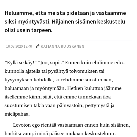
Haluamme, että meistä pidetään ja vastaamme
siksi myöntyvästi. Hiljainen sisäinen keskustelu
olisi usein tarpeen.
10.03.2020 13:40
KATIANNA RUUSKANEN
”Kyllä se käy!” ”Joo, sopii.” Ennen kuin ehdimme edes
kunnolla ajatella tai pysähtyä toivomuksen tai
kysymyksen kohdalla, kiirehdimme suostumaan,
haluamaan ja myöntymään. Hetken kuluttua jäämme
itsellemme kiinni siitä, että emme tunnekaan iloa
suostumisen takia vaan päinvastoin, pettymystä ja
mielipahaa.
Levoton ego rientää vastaamaan ennen kuin sisäinen,
harkitsevampi minä pääsee mukaan keskusteluun.