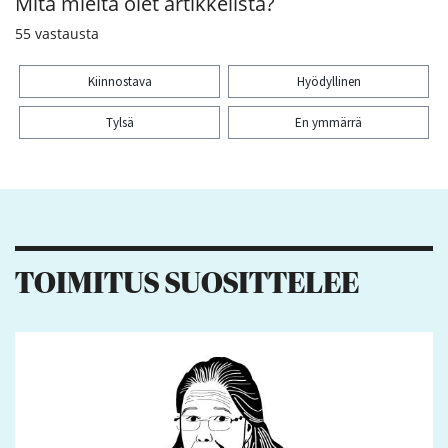
Mitä mieltä olet artikkelista?
55
vastausta
Kiinnostava
Hyödyllinen
Tylsä
En ymmärrä
Kiitos palautteesta! Jaa artikkeli:
2
3
2
TOIMITUS SUOSITTELEE