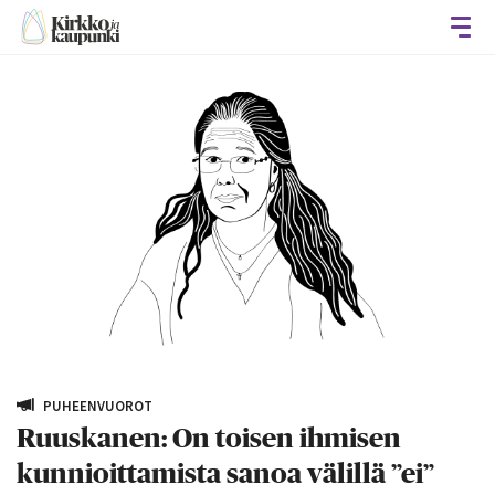
Avaa
PUHEENVUOROT
Ruuskanen: On toisen ihmisen
kunnioittamista sanoa välillä ”ei”