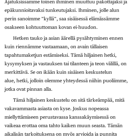
Ajatuksissamme toinen ihminen muuttuu pakottajaksi ja
epäkunnioitavaksi tunkeutujaksi. Ihminen, jolle alun
perin sanoimme ”kyllä”, saa sisäisessä elämässämme
osakseen kohtuuttoman kovan ei-huudon.
Hetken tauko ja asian äärellä pysähtyminen ennen
kuin riennämme vastaamaan, on avain tällaisen
tapahtumaketjun estämiseksi. Tämä hiljainen hetki,
kysymyksen ja vastauksen tai tilanteen ja teon välillä, on
merkittävä. Se on ikään kuin sisäisen keskustelun
alue, hetki, jolloin olemme yhteydessä niihin puoliimme,
jotka ovat pinnan alla.
Tämä hiljainen keskustelu on sitä tärkeämpää, mitä
vakavammasta asiasta on kyse. Joskus nopeassa
miellyttämiseen perustavassa kanssakäymisessä on
vaikeaa erottaa oma tahto kaiken muun seasta. Tämän
aikalisän tarkoituksena on myös arvioida ja punnita