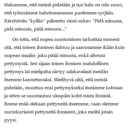
Haluamme, että meistä pidetään ja tuo halu on niin suuri,
että työnnämme haluttomamman puolemme syrjään.
Kiirehtivän ”kyllän” piilotettu viesti onkin: ”Pidä minusta,
pidä minusta, pidä minusta…”
On totta, että nopea suostuminen tarkoittaa monesti
sitä, että toinen ihminen ilahtuu ja saavutamme ikään kuin
nopean maalin: joku pitää minusta, enkä aiheuta
pettymystä. Sen sijaan toisen ihmisen mahdollinen
pettymys tai mielipaha siirtyy salakavalasti meidän
itsemme kannettavaksi. Mielihyvä siitä, että meistä
pidetään, muuttuu ensi pettymykseksi itseämme kohtaan
ja sitten se suuntautuu ulospäin kohti toista ihmistä.
Emme enää olekaan pettyneitä itseemme, vaan olemme
nurinkurisesti pettyneitä ihmiseen, joka meiltä jotain
pyysi.