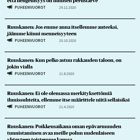
että hengellisyys on ihmisen perustarve
PUHEENVUOROT
29.12.2020
Ruuskanen: Jos emme anna itsellemme anteeksi,
jäämme kiinni menneisyyteen
PUHEENVUOROT
20.10.2020
Ruuskanen: Kun pelko astuu rakkauden taloon, on
jokin vialla
PUHEENVUOROT
11.8.2020
Ruuskanen: Ei ole olemassa merkityksettömiä
ihmissuhteita, ellemme itse määrittele niitä sellaisiksi
PUHEENVUOROT
21.4.2020
Ruuskanen: Poikkeusaikana oman epävarmuuden
tunnistaminen avaa meille polun uudenlaiseen
yhteyteen toistemme kanssa