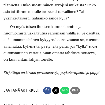
tilannetta. Onko suostuminen arvojeni mukaista? Onko
asia tai tilanne minulle tarpeeksi turvallinen? Tai
yksinkertaisesti: haluanko sanoa kyllä?
On myös toisen ihmisen kunnioittamista ja
huomioimista uskaltautua sanomaan välillä ei. Se osoittaa,
että luotamme hänen kykyynsä ottaa vastaan se, ettemme
aina halua, kykene tai pysty. Sitä paitsi, jos ”kyllä” ei ole
automaattinen vastaus, vaan omasta tahdosta nouseva,
on kuin antaisi lahjan toiselle.
Kirjoittaja on kirkon perheneuvoja, psykoterapeutti ja pappi.
JAA TÄMÄ ARTIKKELI:
2
3
2